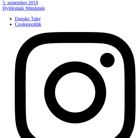
5. september 2019
Hyldesttale
Mindetale
Danske Taler
Cookiepolitik