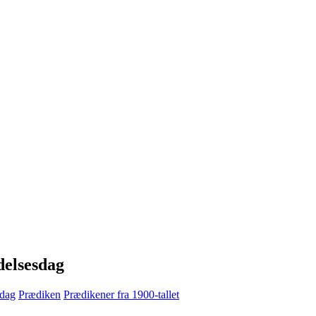
delsesdag
sdag
Prædiken
Prædikener fra 1900-tallet