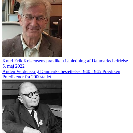
Knud Erik Kristensens prædiken i anledning af Danmarks befrielse
5. maj 2022
Anden Verdenskrig
Danmarks besættelse 1940-1945
Prædiken
Prædikener fra 2000-tallet