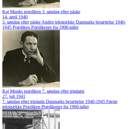
Kaj Munks prædiken 3. søndag efter påske
14. april 1940
3. søndag efter påske
Anden tekstrække
Danmarks besættelse 1940-
1945
Prædiken
Prædikener fra 1900-tallet
Kaj Munks prædiken 7. søndag efter trinitatis
27. juli 1941
7. søndag efter trinitatis
Danmarks besættelse 1940-1945
Første
tekstrække
Prædiken
Prædikener fra 1900-tallet