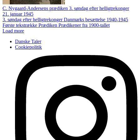
C. Nygaard-Andersens prædiken 3. søndag efter helligtrekonger
21. januar 1945
3. søndag efter helligtrekonger
Danmarks besættelse 1940-1945
Første tekstrække
Prædiken
Prædikener fra 1900-tallet
Load more
Danske Taler
Cookiepolitik