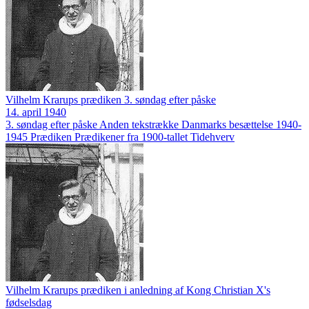
Vilhelm Krarups prædiken 3. søndag efter påske
14. april 1940
3. søndag efter påske
Anden tekstrække
Danmarks besættelse 1940-
1945
Prædiken
Prædikener fra 1900-tallet
Tidehverv
Vilhelm Krarups prædiken i anledning af Kong Christian X's
fødselsdag