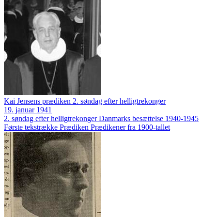
Kai Jensens prædiken 2. søndag efter helligtrekonger
19. januar 1941
2. søndag efter helligtrekonger
Danmarks besættelse 1940-1945
Første tekstrække
Prædiken
Prædikener fra 1900-tallet