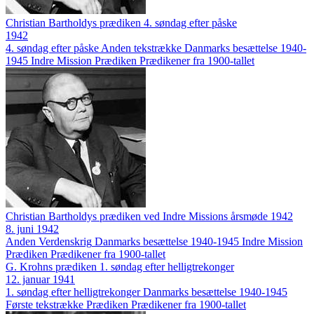
Christian Bartholdys prædiken 4. søndag efter påske
1942
4. søndag efter påske
Anden tekstrække
Danmarks besættelse 1940-
1945
Indre Mission
Prædiken
Prædikener fra 1900-tallet
Christian Bartholdys prædiken ved Indre Missions årsmøde 1942
8. juni 1942
Anden Verdenskrig
Danmarks besættelse 1940-1945
Indre Mission
Prædiken
Prædikener fra 1900-tallet
G. Krohns prædiken 1. søndag efter helligtrekonger
12. januar 1941
1. søndag efter helligtrekonger
Danmarks besættelse 1940-1945
Første tekstrække
Prædiken
Prædikener fra 1900-tallet