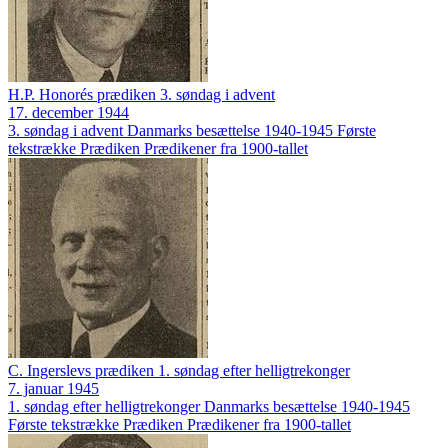
H.P. Honorés prædiken 3. søndag i advent
17. december 1944
3. søndag i advent
Danmarks besættelse 1940-1945
Første
tekstrække
Prædiken
Prædikener fra 1900-tallet
C. Ingerslevs prædiken 1. søndag efter helligtrekonger
7. januar 1945
1. søndag efter helligtrekonger
Danmarks besættelse 1940-1945
Første tekstrække
Prædiken
Prædikener fra 1900-tallet