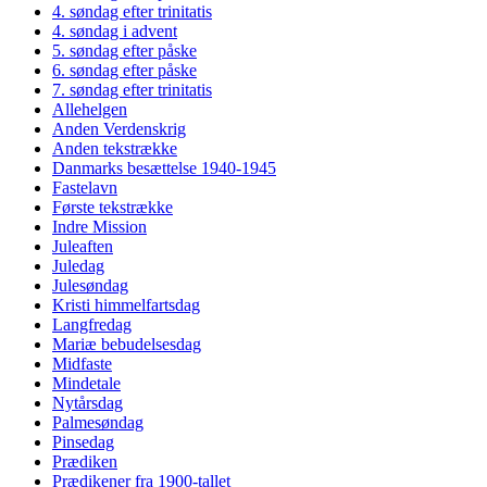
4. søndag efter trinitatis
4. søndag i advent
5. søndag efter påske
6. søndag efter påske
7. søndag efter trinitatis
Allehelgen
Anden Verdenskrig
Anden tekstrække
Danmarks besættelse 1940-1945
Fastelavn
Første tekstrække
Indre Mission
Juleaften
Juledag
Julesøndag
Kristi himmelfartsdag
Langfredag
Mariæ bebudelsesdag
Midfaste
Mindetale
Nytårsdag
Palmesøndag
Pinsedag
Prædiken
Prædikener fra 1900-tallet