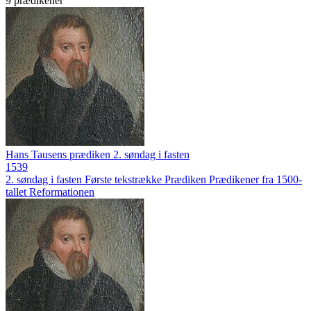
9 prædikener
Hans Tausens prædiken 2. søndag i fasten
1539
2. søndag i fasten
Første tekstrække
Prædiken
Prædikener fra 1500-
tallet
Reformationen