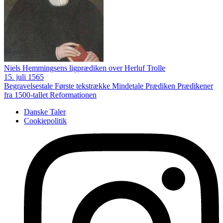
Niels Hemmingsens ligprædiken over Herluf Trolle
15. juli 1565
Begravelsestale
Første tekstrække
Mindetale
Prædiken
Prædikener
fra 1500-tallet
Reformationen
Danske Taler
Cookiepolitik