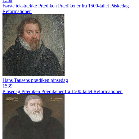
1539
Første tekstrække
Prædiken
Prædikener fra 1500-tallet
Påskedag
Reformationen
Hans Tausens prædiken pinsedag
1539
Pinsedag
Prædiken
Prædikener fra 1500-tallet
Reformationen