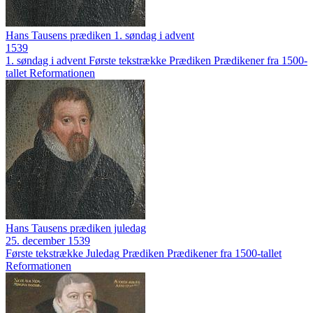
Hans Tausens prædiken 1. søndag i advent
1539
1. søndag i advent
Første tekstrække
Prædiken
Prædikener fra 1500-
tallet
Reformationen
Hans Tausens prædiken juledag
25. december 1539
Første tekstrække
Juledag
Prædiken
Prædikener fra 1500-tallet
Reformationen