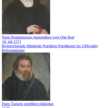
Niels Hemmingsens ligprædiken over Otte Rud
18. juli 1571
Begravelsestale
Mindetale
Prædiken
Prædikener fra 1500-tallet
Reformationen
Hans Tausens prædiken påskedag