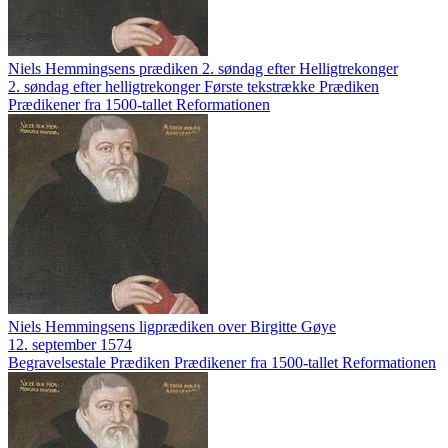
Niels Hemmingsens prædiken 2. søndag efter Helligtrekonger
2. søndag efter helligtrekonger
Første tekstrække
Prædiken
Prædikener fra 1500-tallet
Reformationen
Niels Hemmingsens ligprædiken over Birgitte Gøye
12. september 1574
Begravelsestale
Prædiken
Prædikener fra 1500-tallet
Reformationen