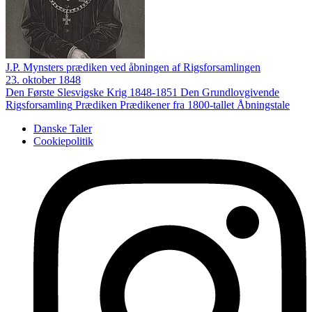
J.P. Mynsters prædiken ved åbningen af Rigsforsamlingen
23. oktober 1848
Den Første Slesvigske Krig 1848-1851
Den Grundlovgivende
Rigsforsamling
Prædiken
Prædikener fra 1800-tallet
Åbningstale
Danske Taler
Cookiepolitik