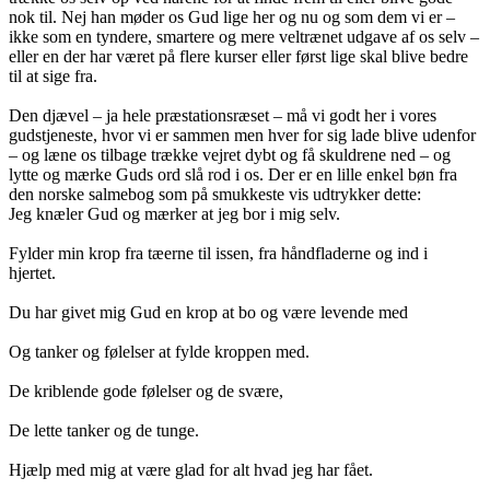
nok til. Nej han møder os Gud lige her og nu og som dem vi er –
ikke som en tyndere, smartere og mere veltrænet udgave af os selv –
eller en der har været på flere kurser eller først lige skal blive bedre
til at sige fra.
Den djævel – ja hele præstationsræset – må vi godt her i vores
gudstjeneste, hvor vi er sammen men hver for sig lade blive udenfor
– og læne os tilbage trække vejret dybt og få skuldrene ned – og
lytte og mærke Guds ord slå rod i os. Der er en lille enkel bøn fra
den norske salmebog som på smukkeste vis udtrykker dette:
Jeg knæler Gud og mærker at jeg bor i mig selv.
Fylder min krop fra tæerne til issen, fra håndfladerne og ind i
hjertet.
Du har givet mig Gud en krop at bo og være levende med
Og tanker og følelser at fylde kroppen med.
De kriblende gode følelser og de svære,
De lette tanker og de tunge.
Hjælp med mig at være glad for alt hvad jeg har fået.