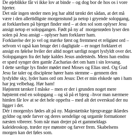
De øjeblikke får vi ikke lov at binde – og dog bor de hos os i vore
hjerter.
Det står ingen steder men jeg har altid tænkt det sådan, at det må
være i den allertidligste morgenstund ja netop i gryende solopgang,
at forklarelsen på bjerget finder sted – at den sol som oplyser Jesu
ansigt netop er solopgangen. Født på ny af morgenrøden lyser den
solen på Jesu ansigt – oplyser ham forklarer ham.
Forklarelse der jo vel og mærke først og fremmest et religiøst ord –
selvom vi også kan bruge det i dagligtale – er noget forklaret et
ansigt en følelse hviler der altid noget særligt noget lysfyldt over det.
Solopgangen fra det høje kaldes Jesus andetsteds. Mens han endnu
er spæd synger den gamle Zacharias det om ham i sin lovsang.
I dette særlige lys finder mødet med Moses og Elias sted. Og Gud
Jesu far taler og disciplene hører hans stemme – gennem den
lysfyldte sky, lyder hans ord om Jesus: Det er min elskede søn i ham
har jeg velbehag. Hør ham!
Højstemt tænker I måske – men er der i grunden noget mere
højstemt end en solopgang – og så på et bjerg –hvor man nærmere
himlen får lov at se det hele oppefra – med alt det overskud der nu
ligger i det.
Dér i morgenlys fødes alt på ny. Majestætiske bjergvægge iklædes
gyldne og røde farver og deres uendelige og urgamle formationer
næsten vibrerer. Som når man drejer på et gammeldags
kaleideoskop, træder nye mønstre og farver frem. Skabelsens
morgen kan det føles som.