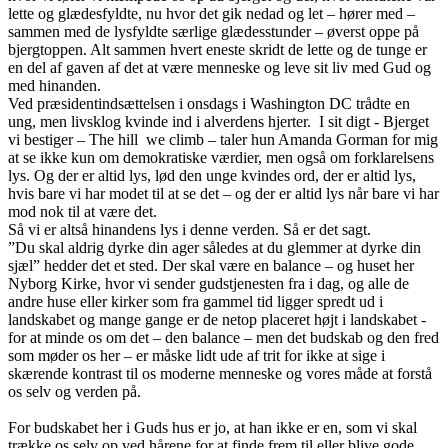
lette og glædesfyldte, nu hvor det gik nedad og let – hører med –
sammen med de lysfyldte særlige glædesstunder – øverst oppe på
bjergtoppen. Alt sammen hvert eneste skridt de lette og de tunge er
en del af gaven af det at være menneske og leve sit liv med Gud og
med hinanden.
Ved præsidentindsættelsen i onsdags i Washington DC trådte en
ung, men livsklog kvinde ind i alverdens hjerter. I sit digt - Bjerget
vi bestiger – The hill we climb – taler hun Amanda Gorman for mig
at se ikke kun om demokratiske værdier, men også om forklarelsens
lys. Og der er altid lys, lød den unge kvindes ord, der er altid lys,
hvis bare vi har modet til at se det – og der er altid lys når bare vi har
mod nok til at være det.
Så vi er altså hinandens lys i denne verden. Så er det sagt.
”Du skal aldrig dyrke din ager således at du glemmer at dyrke din
sjæl” hedder det et sted. Der skal være en balance – og huset her
Nyborg Kirke, hvor vi sender gudstjenesten fra i dag, og alle de
andre huse eller kirker som fra gammel tid ligger spredt ud i
landskabet og mange gange er de netop placeret højt i landskabet -
for at minde os om det – den balance – men det budskab og den fred
som møder os her – er måske lidt ude af trit for ikke at sige i
skærende kontrast til os moderne menneske og vores måde at forstå
os selv og verden på.
For budskabet her i Guds hus er jo, at han ikke er en, som vi skal
trække os selv op ved hårene for at finde frem til eller blive gode