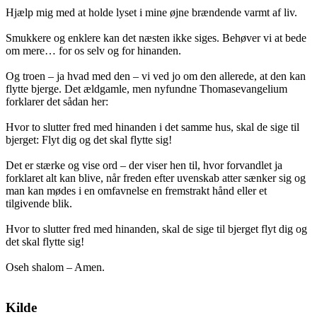
Hjælp mig med at holde lyset i mine øjne brændende varmt af liv.
Smukkere og enklere kan det næsten ikke siges. Behøver vi at bede
om mere… for os selv og for hinanden.
Og troen – ja hvad med den – vi ved jo om den allerede, at den kan
flytte bjerge. Det ældgamle, men nyfundne Thomasevangelium
forklarer det sådan her:
Hvor to slutter fred med hinanden i det samme hus, skal de sige til
bjerget: Flyt dig og det skal flytte sig!
Det er stærke og vise ord – der viser hen til, hvor forvandlet ja
forklaret alt kan blive, når freden efter uvenskab atter sænker sig og
man kan mødes i en omfavnelse en fremstrakt hånd eller et
tilgivende blik.
Hvor to slutter fred med hinanden, skal de sige til bjerget flyt dig og
det skal flytte sig!
Oseh shalom – Amen.
Kilde