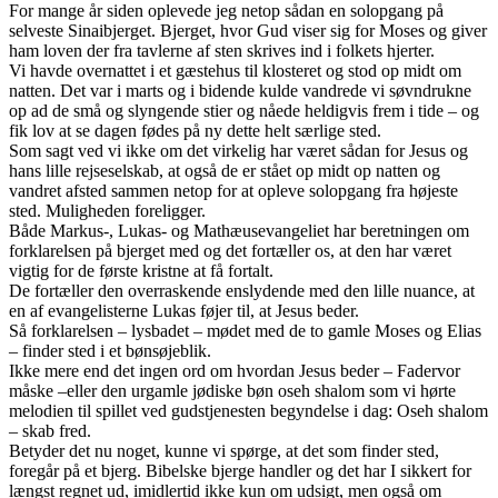
For mange år siden oplevede jeg netop sådan en solopgang på
selveste Sinaibjerget. Bjerget, hvor Gud viser sig for Moses og giver
ham loven der fra tavlerne af sten skrives ind i folkets hjerter.
Vi havde overnattet i et gæstehus til klosteret og stod op midt om
natten. Det var i marts og i bidende kulde vandrede vi søvndrukne
op ad de små og slyngende stier og nåede heldigvis frem i tide – og
fik lov at se dagen fødes på ny dette helt særlige sted.
Som sagt ved vi ikke om det virkelig har været sådan for Jesus og
hans lille rejseselskab, at også de er stået op midt op natten og
vandret afsted sammen netop for at opleve solopgang fra højeste
sted. Muligheden foreligger.
Både Markus-, Lukas- og Mathæusevangeliet har beretningen om
forklarelsen på bjerget med og det fortæller os, at den har været
vigtig for de første kristne at få fortalt.
De fortæller den overraskende enslydende med den lille nuance, at
en af evangelisterne Lukas føjer til, at Jesus beder.
Så forklarelsen – lysbadet – mødet med de to gamle Moses og Elias
– finder sted i et bønsøjeblik.
Ikke mere end det ingen ord om hvordan Jesus beder – Fadervor
måske –eller den urgamle jødiske bøn oseh shalom som vi hørte
melodien til spillet ved gudstjenesten begyndelse i dag: Oseh shalom
– skab fred.
Betyder det nu noget, kunne vi spørge, at det som finder sted,
foregår på et bjerg. Bibelske bjerge handler og det har I sikkert for
længst regnet ud, imidlertid ikke kun om udsigt, men også om