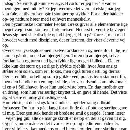
indsigt. Selvindsigt kunne vi sige: Hvorfor er jeg her? Hvad er
meningen med mit liv? Er jeg overhovedet værd at elske, når jeg
kan føle, at tilværelsen går i stumper og stykker. For at der både er
op- og nedture hører med i et hvert menneskeliv.
Den byzantinske ikonmaler Feofan Greks giver alle elementerne lige
meget vægt i sin ikon over forklarelsen. Nederst til venstre bevæger
Jesus sig med sine disciple op ad bjerget, Han går forrest, men med
hovedet vendt mod disciplene, det er læreren, der viser eleverne vej
op.
Øverst ses lyseksplosionen i selve forklarelsen og nedenfor til højre i
ikonen går de nu ned ad bjerget igen. Turen op ad bjerget, selve
forklarelsen og turen ned igen fylder lige meget i billedet. Det er
ikke kun det store og særlige lysfyldte øjeblik, hvor Jesu ansigt
stråler som solen, som er i fokus, men også turen dertil og derfra.
Der er en lille fortælling som jeg ikke ved, præcis hvor stammer fra,
men den handler om en ung kvinde, der var udsendt som missionær
til en ø i Stillehavet, hvor hun underviste børn. En dag medbringer
en dreng, som hun var særligt knyttet til, en gave til hende. Det viste
sig at være en udsøgt muslingeskal.
Hun vidste, at den slags kun fandtes langt derfra og udbrød
forbavset: Du har jo gået langt for at finde den flotte og særlige gave
til mig. Drengen stak hende sit bredeste smil og sagde: Jamen lærer
– vejen jeg gik, alle de mange skridt er netop en del af gaven til dig.
Og på samme måde er det i vores liv op- og nedturene både dér,
hvor vi føler vi kæmpede os op ad bjerget og dér, hvor skridtene var