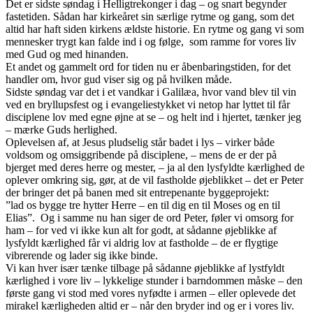
Det er sidste søndag i Helligtrekonger i dag – og snart begynder
fastetiden. Sådan har kirkeåret sin særlige rytme og gang, som det
altid har haft siden kirkens ældste historie. En rytme og gang vi som
mennesker trygt kan falde ind i og følge, som ramme for vores liv
med Gud og med hinanden.
Et andet og gammelt ord for tiden nu er åbenbaringstiden, for det
handler om, hvor gud viser sig og på hvilken måde.
Sidste søndag var det i et vandkar i Galilæa, hvor vand blev til vin
ved en bryllupsfest og i evangeliestykket vi netop har lyttet til får
disciplene lov med egne øjne at se – og helt ind i hjertet, tænker jeg
– mærke Guds herlighed.
Oplevelsen af, at Jesus pludselig står badet i lys – virker både
voldsom og omsiggribende på disciplene, – mens de er der på
bjerget med deres herre og mester, – ja al den lysfyldte kærlighed de
oplever omkring sig, gør, at de vil fastholde øjeblikket – det er Peter
der bringer det på banen med sit entrepenante byggeprojekt:
”lad os bygge tre hytter Herre – en til dig en til Moses og en til
Elias”. Og i samme nu han siger de ord Peter, føler vi omsorg for
ham – for ved vi ikke kun alt for godt, at sådanne øjeblikke af
lysfyldt kærlighed får vi aldrig lov at fastholde – de er flygtige
vibrerende og lader sig ikke binde.
Vi kan hver især tænke tilbage på sådanne øjeblikke af lystfyldt
kærlighed i vore liv – lykkelige stunder i barndommen måske – den
første gang vi stod med vores nyfødte i armen – eller oplevede det
mirakel kærligheden altid er – når den bryder ind og er i vores liv.