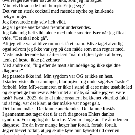
overreagerede eller havde så ondt, som jeg nu sagde.
Min tvivl kradsede i mit humør. Er jeg syg?
Det var en stærk cocktail med rasende styrke og knirkende
bekymringer.
Jeg forsvarede mig selv helt vildt.
Jeg vil gerne anerkendes fremfor underkendes.
Jeg følte mig helt vildt alene med mine smerter, især når jeg fik at
vide, ”Det skal nok gå”.
Alt jeg ville var at blive rummet. få et kram. Blive taget alvorlig –
også selvom jeg ikke var syg på den måde som man regner med.
Medicinstuderende har i årtier lært "når du hører lyden af hove,
tænk på heste, ikke på zebraer."
Med andre ord, ”kig efter de mest almindelige og ikke sjældne
diagnoser”
Jeg passede ikke ind. Min sygdom var OG er ikke en hest.
I starten viste alle scanninger, blodprøver og undersøgelser ”raske”
forhold. Men MR-scanneren er ikke i stand til at se mine ustabile led
og skrøbelige bindevæv. Men intet at måle, så måtte jeg vel være
rask? Først i 2023, da to af mine organer i bækkenet vitterligt faldt
ud af mig, var det klart, at der måske var noget galt.
Det kunne måles. Det kunne anerkendes. Det kunne forstås.
I gennemsnittet tager det ti år at få diagnosen Ehlers danlos
syndrom. For mig tog det kun tre. Men tre lange år. Tre år uden en
diagnose. Tre år, hvor mange læger har fortalt, fortalt, fortalt.
Jeg er blevet fortalt, at jeg skulle køre min kørestol ud over en