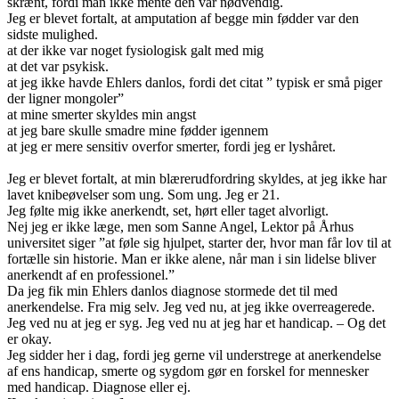
skrænt, fordi man ikke mente den var nødvendig.
Jeg er blevet fortalt, at amputation af begge min fødder var den
sidste mulighed.
at der ikke var noget fysiologisk galt med mig
at det var psykisk.
at jeg ikke havde Ehlers danlos, fordi det citat ” typisk er små piger
der ligner mongoler”
at mine smerter skyldes min angst
at jeg bare skulle smadre mine fødder igennem
at jeg er mere sensitiv overfor smerter, fordi jeg er lyshåret.
Jeg er blevet fortalt, at min blærerudfordring skyldes, at jeg ikke har
lavet knibeøvelser som ung. Som ung. Jeg er 21.
Jeg følte mig ikke anerkendt, set, hørt eller taget alvorligt.
Nej jeg er ikke læge, men som Sanne Angel, Lektor på Århus
universitet siger ”at føle sig hjulpet, starter der, hvor man får lov til at
fortælle sin historie. Man er ikke alene, når man i sin lidelse bliver
anerkendt af en professionel.”
Da jeg fik min Ehlers danlos diagnose stormede det til med
anerkendelse. Fra mig selv. Jeg ved nu, at jeg ikke overreagerede.
Jeg ved nu at jeg er syg. Jeg ved nu at jeg har et handicap. – Og det
er okay.
Jeg sidder her i dag, fordi jeg gerne vil understrege at anerkendelse
af ens handicap, smerte og sygdom gør en forskel for mennesker
med handicap. Diagnose eller ej.