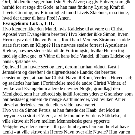
Ord, thi derefter søger han i sin Siels Alvor; og giv Enhver, som gik
herhid for at søge dit Gode, at han maa finde ny Lyst og Kraft til
Livets Gierning, ny Frimodighed imod Livets Skiebner, maa finde,
hvad der tiener til hans Fred! Amen.
Evangelium: Luk 5, 1-11.
Hvo kiender ikke den Mand, hvis Kaldelse til at være en Christi
Apostel vort Evangelium beretter? Hvo kiender ikke Simon, hvem
Herren gav det Tilnavn Petrus, fordi han i Verdens Strømme skulde
staae fast som en Klippe? Han nævnes stedse forrest i Apostlernes
Række, nævnes stedse blandt de Fortrinligste, hvilke Herren tog
med sig allevegne, et Vidne til hans hele Vandel, til hans Lidelse og
hans Opstandelse.
Og hvad han havde seet og lært, derom har han vidnet, først i
Jerusalem og derefter i de tilgrændsende Lande; det berettes
eenstemmigen, at han har Christi Navn til Rom, Verdens Hovedstad;
og saaledes har han i Forbindelse med de andre Christi Vidner, af
hvilke vort Evangelium allerede nævner Nogle, grundlagt den
Menighed, som har udbredt sig indtil Jordens yderste Grændser, som
har bestaaet gjennem de mange Aarhundreder, ved hvilken Alt er
blevet anderledes, end det ellers vilde have været.
Hvo var da Simon Petrus, at han fattede det Haab, det Mod at
begynde saa stort et Værk, at ville forandre Verdens Skikkelse, at
ville skrive sit Navn mellem Menneskeslægtens ypperste
Velgiøreres, eller snarere – thi paa hiint synes han kun lidet at have
tænkt - at ville skrive sin Herres Navn over alle Navne? Han var en