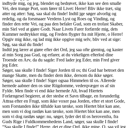
indbyde mig, og jeg, blendet og bedrøvet, ikke kan see den smalle
Vei, den trange Port, som fører til Livet: Herre! Bliv ikke træt, siig
atter og atter: Søg, saa skal du finde! Indtil jge søger alvorlig og
redelig, og da forsmaaer Verdens Lyst og Roes og Vinding, og
finder den rette Vei, og paa den befaler Gud, som en trofast Skaber,
min Siel ved at giøre Godt. Naar Livets Farer forfærde mig, dets
Kummer nedtrykker mig, og Freden flygter fra mit Hjerte, o Herre!
Opgiv mig ikke, og lad mig ikke opgive mig selv, bliv ved at sige:
Søg, saa skal du finde!
Indtil jeg lærer at giøre efter det Ord, jeg saa ofte gientog, og kaster
al min Sorg paa Gud, og erfarer, at du virkeligen efterlod dine
Troende en Arv, da du sagde: Fred lader jeg Eder, min Fred giver
jeg Eder.
Søger, saa skulle I finde! Siger Jorden til os; thi Gud har betroet den
mange Skatte, men du finder dem ikke, dersom du ikke søger.
Søger, saa skulle I finde! Siger ogsaa Himmelen til os. Allerede
hernede aabner den os sine Riigdomme, vederqvæger os af sin
Fylde. Men finde vi end ikke hernede Alt, hvad Hiertets
Forlængesel begierer, at der stedse et Savn tilbage, en forunderlig
Attraa efter en Frugt, som ikke voxer paa Jorden, efter et stort Gode,
som Forstanden ikke tilfulde kan tænke, som Hiertet blot kan ane,
men som vi dog rastløs kan tænke, som Hiertet blot kan ane, men
som vi dog rastløs søge: nu, søger, lyder det til os herovenfra, fra
Guds Rige i Fuldkommenhedens Land, søger, saa skulle I finde!
“Saa skulle I finde!” Herre, det er dine Ord, ikke mine. O, saa vil jeg