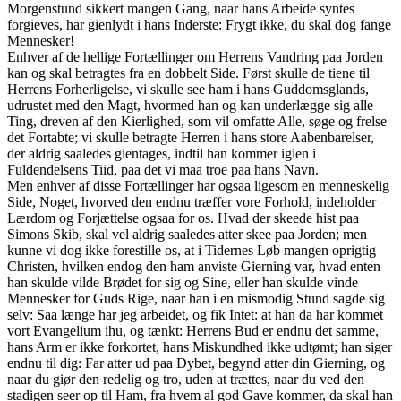
Morgenstund sikkert mangen Gang, naar hans Arbeide syntes
forgieves, har gienlydt i hans Inderste: Frygt ikke, du skal dog fange
Mennesker!
Enhver af de hellige Fortællinger om Herrens Vandring paa Jorden
kan og skal betragtes fra en dobbelt Side. Først skulle de tiene til
Herrens Forherligelse, vi skulle see ham i hans Guddomsglands,
udrustet med den Magt, hvormed han og kan underlægge sig alle
Ting, dreven af den Kierlighed, som vil omfatte Alle, søge og frelse
det Fortabte; vi skulle betragte Herren i hans store Aabenbarelser,
der aldrig saaledes gientages, indtil han kommer igien i
Fuldendelsens Tiid, paa det vi maa troe paa hans Navn.
Men enhver af disse Fortællinger har ogsaa ligesom en menneskelig
Side, Noget, hvorved den endnu træffer vore Forhold, indeholder
Lærdom og Forjættelse ogsaa for os. Hvad der skeede hist paa
Simons Skib, skal vel aldrig saaledes atter skee paa Jorden; men
kunne vi dog ikke forestille os, at i Tidernes Løb mangen oprigtig
Christen, hvilken endog den ham anviste Gierning var, hvad enten
han skulde vilde Brødet for sig og Sine, eller han skulde vinde
Mennesker for Guds Rige, naar han i en mismodig Stund sagde sig
selv: Saa længe har jeg arbeidet, og fik Intet: at han da har kommet
vort Evangelium ihu, og tænkt: Herrens Bud er endnu det samme,
hans Arm er ikke forkortet, hans Miskundhed ikke udtømt; han siger
endnu til dig: Far atter ud paa Dybet, begynd atter din Gierning, og
naar du giør den redelig og tro, uden at trættes, naar du ved den
stadigen seer op til Ham, fra hvem al god Gave kommer, da skal han