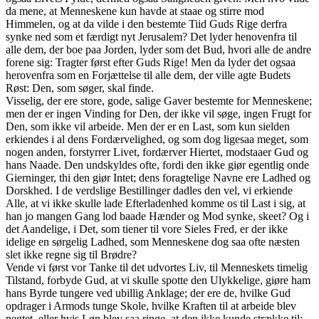
da mene, at Menneskene kun havde at staae og stirre mod
Himmelen, og at da vilde i den bestemte Tiid Guds Rige derfra
synke ned som et færdigt nyt Jerusalem? Det lyder henovenfra til
alle dem, der boe paa Jorden, lyder som det Bud, hvori alle de andre
forene sig: Tragter først efter Guds Rige! Men da lyder det ogsaa
herovenfra som en Forjættelse til alle dem, der ville agte Budets
Røst: Den, som søger, skal finde.
Visselig, der ere store, gode, salige Gaver bestemte for Menneskene;
men der er ingen Vinding for Den, der ikke vil søge, ingen Frugt for
Den, som ikke vil arbeide. Men der er en Last, som kun sielden
erkiendes i al dens Fordærvelighed, og som dog ligesaa meget, som
nogen anden, forstyrrer Livet, fordærver Hiertet, modstaaer Gud og
hans Naade. Den undskyldes ofte, fordi den ikke giør egentlig onde
Gierninger, thi den giør Intet; dens foragtelige Navne ere Ladhed og
Dorskhed. I de verdslige Bestillinger dadles den vel, vi erkiende
Alle, at vi ikke skulle lade Efterladenhed komme os til Last i sig, at
han jo mangen Gang lod baade Hænder og Mod synke, skeet? Og i
det Aandelige, i Det, som tiener til vore Sieles Fred, er der ikke
idelige en sørgelig Ladhed, som Menneskene dog saa ofte næsten
slet ikke regne sig til Brødre?
Vende vi først vor Tanke til det udvortes Liv, til Menneskets timelig
Tilstand, forbyde Gud, at vi skulle spotte den Ulykkelige, giøre ham
hans Byrde tungere ved ubillig Anklage; der ere de, hvilke Gud
opdrager i Armods tunge Skole, hvilke Kraften til at arbeide blev
negtet, eller hvis Løn blev saa ringe, at den ikke kunde strække til;