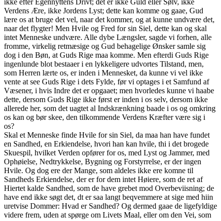
ikke efter Egennyttens Drivt; det er ikke Guld eller Sølv, ikke
Verdens Ære, ikke Jordens Lyst; dette kan komme og gaae, Gud
lære os at bruge det vel, naar det kommer, og at kunne undvære det,
naar det flygter! Men Hvile og Fred for sin Siel, dette kan og skal
intet Menneske undvære. Alle dybe Længsler, sagde vi forhen, alle
fromme, virkelig retmæsige og Gud behagelige Ønsker samle sig
dog i den Bøn, at Guds Rige maa komme. Men efterdi Guds Rige
ingenlunde blot bestaaer i en lykkeligere udvortes Tilstand, men,
som Herren lærte os, er inden i Mennesket, da kunne vi vel ikke
vente at see Guds Rige i dets Fylde, før vi optages i et Samfund af
Væsener, i hvis Indre det er opgaaet; men hvorledes kunne vi haabe
dette, dersom Guds Rige ikke først er inden i os selv, dersom ikke
allerede her, som det uagtet al Indskrænkning baade i os og omkring
os kan og bør skee, den tilkommende Verdens Kræfter være sig i
os?
Skal et Menneske finde Hvile for sin Siel, da maa han have fundet
en Sandhed, en Erkiendelse, hvori han kan hvile, thi i det brogede
Skuespil, hvilket Verden opfører for os, med Lyst og Jammer, med
Ophøielse, Nedtrykkelse, Bygning og Forstyrrelse, er der ingen
Hvile. Og dog ere der Mange, som aldeles ikke ere komne til
Sandheds Erkiendelse, der er for dem intet Høiere, som de ret af
Hiertet kalde Sandhed, som de have grebet mod Overbeviisning; de
have end ikke søgt det, dt er saa langt beqvemmere at sige med hiin
uretvise Dommer: Hvad er Sandhed? Og dermed gaae de ligefyldige
videre frem, uden at spørge om Livets Maal, eller om den Vei, som