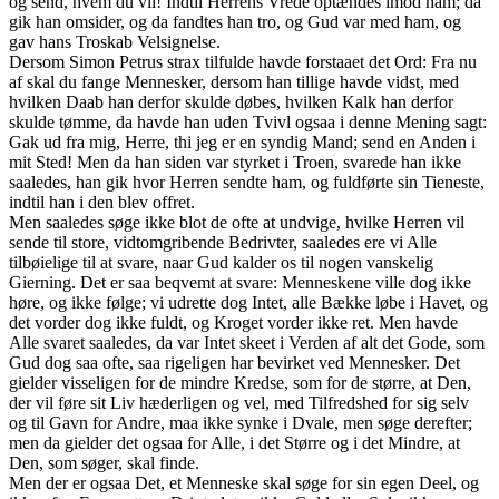
og send, hvem du vil! Indtil Herrens Vrede optændes imod ham; da
gik han omsider, og da fandtes han tro, og Gud var med ham, og
gav hans Troskab Velsignelse.
Dersom Simon Petrus strax tilfulde havde forstaaet det Ord: Fra nu
af skal du fange Mennesker, dersom han tillige havde vidst, med
hvilken Daab han derfor skulde døbes, hvilken Kalk han derfor
skulde tømme, da havde han uden Tvivl ogsaa i denne Mening sagt:
Gak ud fra mig, Herre, thi jeg er en syndig Mand; send en Anden i
mit Sted! Men da han siden var styrket i Troen, svarede han ikke
saaledes, han gik hvor Herren sendte ham, og fuldførte sin Tieneste,
indtil han i den blev offret.
Men saaledes søge ikke blot de ofte at undvige, hvilke Herren vil
sende til store, vidtomgribende Bedrivter, saaledes ere vi Alle
tilbøielige til at svare, naar Gud kalder os til nogen vanskelig
Gierning. Det er saa beqvemt at svare: Menneskene ville dog ikke
høre, og ikke følge; vi udrette dog Intet, alle Bække løbe i Havet, og
det vorder dog ikke fuldt, og Kroget vorder ikke ret. Men havde
Alle svaret saaledes, da var Intet skeet i Verden af alt det Gode, som
Gud dog saa ofte, saa rigeligen har bevirket ved Mennesker. Det
gielder visseligen for de mindre Kredse, som for de større, at Den,
der vil føre sit Liv hæderligen og vel, med Tilfredshed for sig selv
og til Gavn for Andre, maa ikke synke i Dvale, men søge derefter;
men da gielder det ogsaa for Alle, i det Større og i det Mindre, at
Den, som søger, skal finde.
Men der er ogsaa Det, et Menneske skal søge for sin egen Deel, og