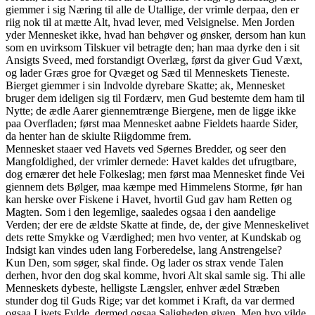
giemmer i sig Næring til alle de Utallige, der vrimle derpaa, den er
riig nok til at mætte Alt, hvad lever, med Velsignelse. Men Jorden
yder Mennesket ikke, hvad han behøver og ønsker, dersom han kun
som en uvirksom Tilskuer vil betragte den; han maa dyrke den i sit
Ansigts Sveed, med forstandigt Overlæg, først da giver Gud Væxt,
og lader Græs groe for Qvæget og Sæd til Menneskets Tieneste.
Bierget giemmer i sin Indvolde dyrebare Skatte; ak, Mennesket
bruger dem ideligen sig til Fordærv, men Gud bestemte dem ham til
Nytte; de ædle Aarer giennemtrænge Biergene, men de ligge ikke
paa Overfladen; først maa Mennesket aabne Fieldets haarde Sider,
da henter han de skiulte Riigdomme frem.
Mennesket staaer ved Havets ved Søernes Bredder, og seer den
Mangfoldighed, der vrimler dernede: Havet kaldes det ufrugtbare,
dog ernærer det hele Folkeslag; men først maa Mennesket finde Vei
giennem dets Bølger, maa kæmpe med Himmelens Storme, før han
kan herske over Fiskene i Havet, hvortil Gud gav ham Retten og
Magten. Som i den legemlige, saaledes ogsaa i den aandelige
Verden; der ere de ældste Skatte at finde, de, der give Menneskelivet
dets rette Smykke og Værdighed; men hvo venter, at Kundskab og
Indsigt kan vindes uden lang Forberedelse, lang Anstrengelse?
Kun Den, som søger, skal finde. Og lader os strax vende Talen
derhen, hvor den dog skal komme, hvori Alt skal samle sig. Thi alle
Menneskets dybeste, helligste Længsler, enhver ædel Stræben
stunder dog til Guds Rige; var det kommet i Kraft, da var dermed
ogsaa Livets Fylde, dermed ogsaa Saligheden given. Men hvo vilde