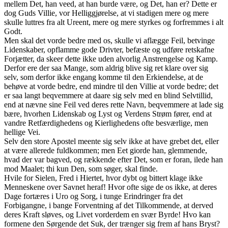
mellem Det, han veed, at han burde være, og Det, han er? Dette er
dog Guds Villie, vor Helliggjørelse, at vi stadigen mere og mere
skulle luttres fra alt Ureent, mere og mere styrkes og forfremmes i alt
Godt.
Men skal det vorde bedre med os, skulle vi aflægge Feil, betvinge
Lidenskaber, opflamme gode Drivter, befæste og udføre retskafne
Forjætter, da skeer dette ikke uden alvorlig Anstrengelse og Kamp.
Derfor ere der saa Mange, som aldrig blive sig ret klare over sig
selv, som derfor ikke engang komme til den Erkiendelse, at de
behøve at vorde bedre, end mindre til den Villie at vorde bedre; det
er saa langt beqvemmere at daare sig selv med en blind Selvtillid,
end at nævne sine Feil ved deres rette Navn, beqvemmere at lade sig
bære, hvorhen Lidenskab og Lyst og Verdens Strøm fører, end at
vandre Retfærdighedens og Kierlighedens ofte besværlige, men
hellige Vei.
Selv den store Apostel meente sig selv ikke at have grebet det, eller
at være allerede fuldkommen; men Eet giorde han, glemmende,
hvad der var bagved, og rækkende efter Det, som er foran, ilede han
mod Maalet; thi kun Den, som søger, skal finde.
Hvile for Sielen, Fred i Hiertet, hvor dybt og bittert klage ikke
Menneskene over Savnet heraf! Hvor ofte sige de os ikke, at deres
Dage fortæres i Uro og Sorg, i tunge Erindringer fra det
Forbigangne, i bange Forventning af det Tilkommende, at derved
deres Kraft sløves, og Livet vorderdem en svær Byrde! Hvo kan
formene den Sørgende det Suk, der trænger sig frem af hans Bryst?