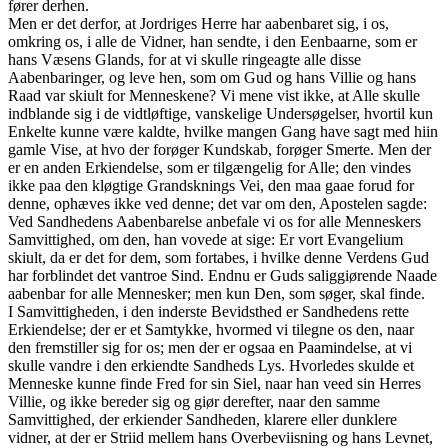
fører derhen.
Men er det derfor, at Jordriges Herre har aabenbaret sig, i os,
omkring os, i alle de Vidner, han sendte, i den Eenbaarne, som er
hans Væsens Glands, for at vi skulle ringeagte alle disse
Aabenbaringer, og leve hen, som om Gud og hans Villie og hans
Raad var skiult for Menneskene? Vi mene vist ikke, at Alle skulle
indblande sig i de vidtløftige, vanskelige Undersøgelser, hvortil kun
Enkelte kunne være kaldte, hvilke mangen Gang have sagt med hiin
gamle Vise, at hvo der forøger Kundskab, forøger Smerte. Men der
er en anden Erkiendelse, som er tilgængelig for Alle; den vindes
ikke paa den kløgtige Grandsknings Vei, den maa gaae forud for
denne, ophæves ikke ved denne; det var om den, Apostelen sagde:
Ved Sandhedens Aabenbarelse anbefale vi os for alle Menneskers
Samvittighed, om den, han vovede at sige: Er vort Evangelium
skiult, da er det for dem, som fortabes, i hvilke denne Verdens Gud
har forblindet det vantroe Sind. Endnu er Guds saliggiørende Naade
aabenbar for alle Mennesker; men kun Den, som søger, skal finde.
I Samvittigheden, i den inderste Bevidsthed er Sandhedens rette
Erkiendelse; der er et Samtykke, hvormed vi tilegne os den, naar
den fremstiller sig for os; men der er ogsaa en Paamindelse, at vi
skulle vandre i den erkiendte Sandheds Lys. Hvorledes skulde et
Menneske kunne finde Fred for sin Siel, naar han veed sin Herres
Villie, og ikke bereder sig og giør derefter, naar den samme
Samvittighed, der erkiender Sandheden, klarere eller dunklere
vidner, at der er Striid mellem hans Overbeviisning og hans Levnet,