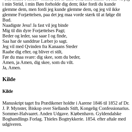
i min Striid, i min Bøn forholde dig dem; ikke fordi du kunde
glemme dem, men fordi jeg kunde glemme dem, og jeg vil ikke
glemme Forjættelsen, paa det jeg maa vorde stærk til at følge dit
Bud.
Naadigste Jesu! Ja fast vil jeg binde
Mig til din dyre Forjættelses Pagt;
Beder og leder, saa saae I og finde,
Saa har de sanddrue Læber jo sagt.
Jeg vil med Qvinden fra Kanaans Steder
Raabe dig efter, og bliver ei stilt,
Før du maa svare: dig skee, som du beder,
Amen, ja Amen, dig skee, som du vilt.
Ja, Amen.
Kilde
Kilde
Manuskript taget fra Prædikener holdte i Aarene 1846 til 1852 af Dr.
J. P. Mynster, Biskop over Siellands Stift, Kongelig Confessionarius.
Sommer-Halvaaret. Anden Udgave. Kiøbenhavn. Gyldendalske
Boghandlings Forlag. Thieles Bogtrykkerie. 1854. efter aftale med
udgiveren.