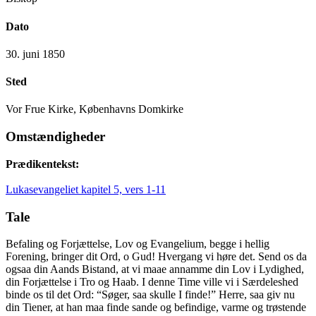
Dato
30. juni 1850
Sted
Vor Frue Kirke, Københavns Domkirke
Omstændigheder
Prædikentekst:
Lukasevangeliet kapitel 5, vers 1-11
Tale
Befaling og Forjættelse, Lov og Evangelium, begge i hellig
Forening, bringer dit Ord, o Gud! Hvergang vi høre det. Send os da
ogsaa din Aands Bistand, at vi maae annamme din Lov i Lydighed,
din Forjættelse i Tro og Haab. I denne Time ville vi i Særdeleshed
binde os til det Ord: “Søger, saa skulle I finde!” Herre, saa giv nu
din Tiener, at han maa finde sande og befindige, varme og trøstende