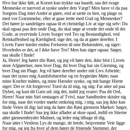
Hvo har ikke følt, at Korset kan trykke saa haardt, saa det svage
Menneske er nærved at synke under dets Vægt? Men have vi da paa
Sorgens Dag intet Andet at giøre, end at sætte os hen, og plage os
med vor Græmmelse, eller at gaae irette med Gud og Mennesker?
Det hører jo sandeligen ogsaa til et christeligt Liv at sige sig selv: Du
skal ogsaa paa den onde Dag, du skal søge at vende det onde til det
Gode, at overvinde Livets Sorger ved Tro og Bestandighed, ved
Retskaffenhed og Kierlighed; sige det, og da at giøre derefter. I
Livets Farer træder endnu Frelseren til sine Bekiendere, og siger:
Hvorledes er det, at I ikke have Tro? Men han siger ogsaa: Søger,
saa skulle I finde!
Ja, Herre! Jeg hører din Røst, og jeg vil høre den, ikke blot i Livets
store Afgiørelser, men hver Dag, thi hver Dag har sin Gierning, og
hver Dag sin Plage. Jeg vil høre derefter under mit Livs Arbeide;
naar det synes mig Aandsfortærelse og en frygtesløs Møie; naar
mine Kræfter måttes, og mine Hænder synke, og mit bange Hierte
siger: Det er Alt forgieves! Træd da til mig, og siig: Far atter ud paa
Dybet, og kast dit Garn ud; siig det, indtil jeg svarer: Paa dit Ord,
Herre! Naar min Siel omtaages af Tvivl, naar Sandheden skiuler sig
for mig, naar det vorder mørkt omkring mig, i mig, saa jeg ikke kan
finde Veien til dig; lad mig da høre din Røst giennem Mørket: Søger,
saa skulle I finde! Saa jeg ikke aflader at skue opad, indtil en Stierne
atter giennembryder Mulmet, og leder mig tilbage til dig.
Naar atter i Verdens Lys de mange, de brede, beqvemme Veie ligge
for mig, og jeg fra hver af dem hører de fristende Stemmer, der