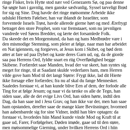
ringe Fisker, hvis Hytte stod nær ved Genezarets Sø, og paa denne
Sø søgte han i gavnlig, men ganske sædvanlig, Syssel tarveligt Brød
for sig og Sine. Dog havde det ringe møisomme Arbeide ikke
udslukt Hiertets Følelser, han var iblandt de Israeliter, som
forventede Israels Trøst, havde allerede gierne hørt og med Ærefrygt
betraget den store Prophet, som var fremstaaet, som nu jævnligen
vandrede ved Søens Bredder, og lærte det forsamlede Folk.
Da skeede det en Morgenstund, da han og hans Medbrødre vare i
den mismodige Stemning, som pleier at følge, naar man har arbeidet
en Nat igiennem, og forgieves, at Jesus kom i Skibet, og bød dem
atter at fare ud paa Dybet og kaste deres Garn ud, og, da de giorde
saa paa Herrens Ord, fyldte snart en riig Overflødighed begge
Skibene. Forfærdet saae Manden, hvad der var skeet, han syntes sig
meget for ringe, til at Saadant skulde vederfares ham, men Herren
vilde gove ham Mod til det langt Større: Frygt ikke, lad dit Hierte
ikke forsage eller forfærdes; fra nu af skal du fange Mennesker.
Saaledes forstaae vi, at han kunde blive Een af dem, der forlode alle
Ting for at følge Jesum; og naar vi da tænke os alle de Tegn, han
siden saae, alle de det evige Livs Ord, han siden hørte, indtil den
Dag, da han saae ind i Jesu Grav, og han ikke var der, men han saae
ham opstanden, derefter saae de mange klare Beviisninger, hvormed
han aabenbarede sig for sine Vidner, indtil han blev optagen: da
forstaae vi, hvorledes hiin Mand kunde vinde Mod og Kraft til at
gaae ud, Farer, Forfølgelser, Døden imøde, gaae ud til den støre,
men møisommelige Gierning, under hvilken Herrens Ord i hiin