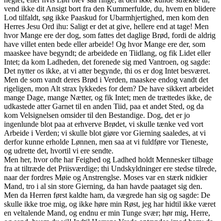
vend ikke dit Ansigt bort fra den Kummerfulde, du, hvem en blidere
Lod tilfaldt, søg ikke Paaskud for Ubarmhjertighed, men kom den
Herres Jesu Ord ihu: Saligt er det at give, hellere end at tage! Men
hvor Mange ere der dog, som fattes det daglige Brød, fordi de aldrig
have villet enten bede eller arbeide! Og hvor Mange ere der, som
maaskee have begyndt; de arbeidede en Tiidlang, og fik Lidet eller
Intet; da kom Ladheden, det forenede sig med Vantroen, og sagde:
Det nytter os ikke, at vi atter begynde, thi os er dog Intet besværet.
Men de som vandt deres Brød i Verden, maaskee endog vandt det
rigeligen, mon Alt strax lykkedes for dem? De have sikkert arbeidet
mange Dage, mange Nætter, og fik Intet; men de trættedes ikke, de
udkastede atter Garnet til en anden Tiid, paa et andet Sted, og da
kom Velsignelsen omsider til den Bestandige. Dog, det er jo
ingenlunde blot paa at erhverve Brødet, vi skulle tænke ved vort
Arbeide i Verden; vi skulle blot giøre vor Gierning saaledes, at vi
derfor kunne erholde Lønnen, men saa at vi fuldføre vor Tieneste,
og udrette det, hvortil vi ere sendte.
Men her, hvor ofte har Feighed og Ladhed holdt Mennesker tilbage
fra at tiltræde det Priisværdige; thi Undskyldninger ere stedse tilrede,
naar der fordres Møie og Anstrenglse. Moses var en stærk nidkier
Mand, tro i al sin store Gierning, da han havde paataget sig den.
Men da Herren først kaldte ham, da vægrede han sig og sagde: De
skulle ikke troe mig, og ikke høre min Røst, jeg har hidtil ikke været
en veltalende Mand, og endnu er min Tunge svær; hør mig, Herre,