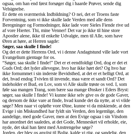
ogsaa, om han end først forsøger dig i haarde Prøver, sende dig
Velsignelse.
Er dette en sværmerisk Indbildning? O nei, det er Troens faste
Forventning, som vi ikke skulle lade Verden med alle dens
Beregninger og Formodninger, ikke lade vore Sieles Fiende rive ud
af vore Hierter. Thi, mine Venner! Det var jo ikke til hine store
Apostler alene, ikke til enkelte Udvalgte, men til Alle, som have
Øren at høre, at Herren sagde:
Søger, saa skulle I finde!
Og det er dette Herrens Ord, vi i denne Andagtstund ville lade vort
Evangelium gientage for os.
“Søger, saa skulle I finde!” Det er et eendfoldigt Ord, dog er det et
Guds Ord; det lyder allevegne, hvo har ikke hørt det? Og hvo har
ikke fornummet i sin inderste Bevidsthed, at det er et helligt Ord, at
det, hvad endog Tvivlen til invende, maa være et sandt Ord? Det
indeholder et Bud, en Lov, som vi Alle skulle trøste os ved. I, som
føle saa mangen Trang, som bære saa mange Ønsker i Eders Bryst:
søger, saa skulle I finde! Vi kunne ikke selv give os de gode Gaver,
og dersom de ikke vare at finde, hvad kunde det da nytte, at vi vilde
søge? Men naar vi opløfte vore Øine, kunne vi da miskiende, at den
Evige i sin Miskundhed har fyldt sin Verden, den legemlige, den
aandelige, med gode Gaver, men at den Evige ogsaa i sin Viisdom
har anordnet det saaledes, at det Gode, Mennesket vil erholde, eie,
nyde, det skal han først med Anstrengelse søge?
Jorden, der blev os anviist til Bolig, kalde vi riig, og sandelig, den