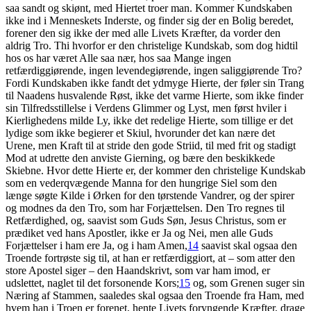
saa sandt og skiønt, med Hiertet troer man. Kommer Kundskaben
ikke ind i Menneskets Inderste, og finder sig der en Bolig beredet,
forener den sig ikke der med alle Livets Kræfter, da vorder den
aldrig Tro. Thi hvorfor er den christelige Kundskab, som dog hidtil
hos os har været Alle saa nær, hos saa Mange ingen
retfærdiggiørende, ingen levendegiørende, ingen saliggiørende Tro?
Fordi Kundskaben ikke fandt det ydmyge Hierte, der føler sin Trang
til Naadens husvalende Røst, ikke det varme Hierte, som ikke finder
sin Tilfredsstillelse i Verdens Glimmer og Lyst, men først hviler i
Kierlighedens milde Ly, ikke det redelige Hierte, som tillige er det
lydige som ikke begierer et Skiul, hvorunder det kan nære det
Urene, men Kraft til at stride den gode Striid, til med frit og stadigt
Mod at udrette den anviste Gierning, og bære den beskikkede
Skiebne. Hvor dette Hierte er, der kommer den christelige Kundskab
som en vederqvægende Manna for den hungrige Siel som den
længe søgte Kilde i Ørken for den tørstende Vandrer, og der spirer
og modnes da den Tro, som har Forjættelsen. Den Tro regnes til
Retfærdighed, og, saavist som Guds Søn, Jesus Christus, som er
prædiket ved hans Apostler, ikke er Ja og Nei, men alle Guds
Forjættelser i ham ere Ja, og i ham Amen,
14
saavist skal ogsaa den
Troende fortrøste sig til, at han er retfærdiggiort, at – som atter den
store Apostel siger – den Haandskrivt, som var ham imod, er
udslettet, naglet til det forsonende Kors;
15
og, som Grenen suger sin
Næring af Stammen, saaledes skal ogsaa den Troende fra Ham, med
hvem han i Troen er forenet, hente Livets foryngende Kræfter, drage