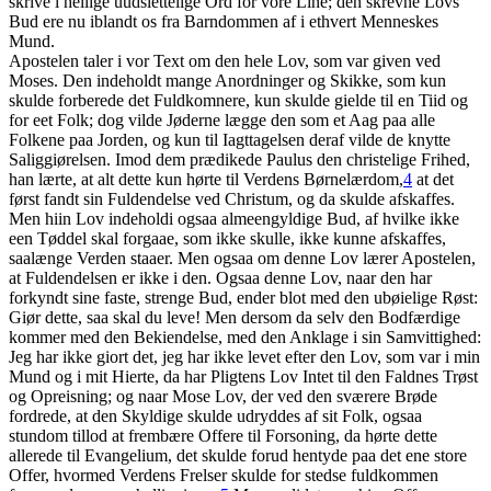
skrive i hellige uudslettelige Ord for vore Line; den skrevne Lovs
Bud ere nu iblandt os fra Barndommen af i ethvert Menneskes
Mund.
Apostelen taler i vor Text om den hele Lov, som var given ved
Moses. Den indeholdt mange Anordninger og Skikke, som kun
skulde forberede det Fuldkomnere, kun skulde gielde til en Tiid og
for eet Folk; dog vilde Jøderne lægge den som et Aag paa alle
Folkene paa Jorden, og kun til Iagttagelsen deraf vilde de knytte
Saliggiørelsen. Imod dem prædikede Paulus den christelige Frihed,
han lærte, at alt dette kun hørte til Verdens Børnelærdom,
4
at det
først fandt sin Fuldendelse ved Christum, og da skulde afskaffes.
Men hiin Lov indeholdi ogsaa almeengyldige Bud, af hvilke ikke
een Tøddel skal forgaae, som ikke skulle, ikke kunne afskaffes,
saalænge Verden staaer. Men ogsaa om denne Lov lærer Apostelen,
at Fuldendelsen er ikke i den. Ogsaa denne Lov, naar den har
forkyndt sine faste, strenge Bud, ender blot med den ubøielige Røst:
Giør dette, saa skal du leve! Men dersom da selv den Bodfærdige
kommer med den Bekiendelse, med den Anklage i sin Samvittighed:
Jeg har ikke giort det, jeg har ikke levet efter den Lov, som var i min
Mund og i mit Hierte, da har Pligtens Lov Intet til den Faldnes Trøst
og Opreisning; og naar Mose Lov, der ved den sværere Brøde
fordrede, at den Skyldige skulde udryddes af sit Folk, ogsaa
stundom tillod at frembære Offere til Forsoning, da hørte dette
allerede til Evangelium, det skulde forud hentyde paa det ene store
Offer, hvormed Verdens Frelser skulde for stedse fuldkommen