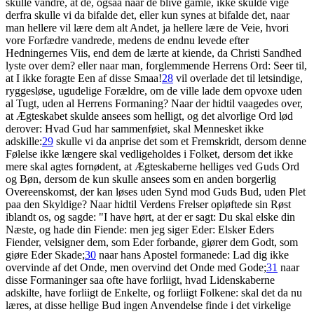
skulle vandre, at de, ogsaa naar de blive gamle, ikke skulde vige
derfra skulle vi da bifalde det, eller kun synes at bifalde det, naar
man hellere vil lære dem alt Andet, ja hellere lære de Veie, hvori
vore Forfædre vandrede, medens de endnu levede efter
Hedningernes Viis, end dem de lærte at kiende, da Christi Sandhed
lyste over dem? eller naar man, forglemmende Herrens Ord: Seer til,
at I ikke foragte Een af disse Smaa!
28
vil overlade det til letsindige,
ryggesløse, ugudelige Forældre, om de ville lade dem opvoxe uden
al Tugt, uden al Herrens Formaning? Naar der hidtil vaagedes over,
at Ægteskabet skulde ansees som helligt, og det alvorlige Ord lød
derover: Hvad Gud har sammenføiet, skal Mennesket ikke
adskille:
29
skulle vi da anprise det som et Fremskridt, dersom denne
Følelse ikke længere skal vedligeholdes i Folket, dersom det ikke
mere skal agtes fornødent, at Ægteskaberne helliges ved Guds Ord
og Bøn, dersom de kun skulle ansees som en anden borgerlig
Overeenskomst, der kan løses uden Synd mod Guds Bud, uden Plet
paa den Skyldige? Naar hidtil Verdens Frelser opløftede sin Røst
iblandt os, og sagde: "I have hørt, at der er sagt: Du skal elske din
Næste, og hade din Fiende: men jeg siger Eder: Elsker Eders
Fiender, velsigner dem, som Eder forbande, giører dem Godt, som
giøre Eder Skade;
30
naar hans Apostel formanede: Lad dig ikke
overvinde af det Onde, men overvind det Onde med Gode;
31
naar
disse Formaninger saa ofte have forliigt, hvad Lidenskaberne
adskilte, have forliigt de Enkelte, og forliigt Folkene: skal det da nu
læres, at disse hellige Bud ingen Anvendelse finde i det virkelige