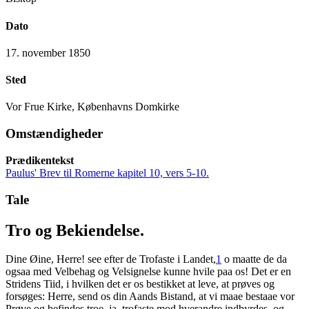
Dato
17. november 1850
Sted
Vor Frue Kirke, Københavns Domkirke
Omstændigheder
Prædikentekst
Paulus' Brev til Romerne kapitel 10, vers 5-10.
Tale
Tro og Bekiendelse.
Dine Øine, Herre! see efter de Trofaste i Landet,
1
o maatte de da
ogsaa med Velbehag og Velsignelse kunne hvile paa os! Det er en
Stridens Tiid, i hvilken det er os bestikket at leve, at prøves og
forsøges: Herre, send os din Aands Bistand, at vi maae bestaae vor
Prøve og befindes troe, ja, trofaste mod hverandre indbyrdes, og