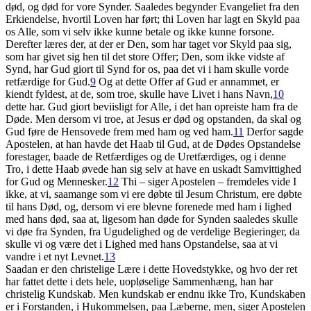
død, og død for vore Synder. Saaledes begynder Evangeliet fra den
Erkiendelse, hvortil Loven har ført; thi Loven har lagt en Skyld paa
os Alle, som vi selv ikke kunne betale og ikke kunne forsone.
Derefter læres der, at der er Den, som har taget vor Skyld paa sig,
som har givet sig hen til det store Offer; Den, som ikke vidste af
Synd, har Gud giort til Synd for os, paa det vi i ham skulle vorde
retfærdige for Gud.
9
Og at dette Offer af Gud er annammet, er
kiendt fyldest, at de, som troe, skulle have Livet i hans Navn,
10
dette har. Gud giort beviisligt for Alle, i det han opreiste ham fra de
Døde. Men dersom vi troe, at Jesus er død og opstanden, da skal og
Gud føre de Hensovede frem med ham og ved ham.
11
Derfor sagde
Apostelen, at han havde det Haab til Gud, at de Dødes Opstandelse
forestager, baade de Retfærdiges og de Uretfærdiges, og i denne
Tro, i dette Haab øvede han sig selv at have en uskadt Samvittighed
for Gud og Mennesker.
12
Thi – siger Apostelen – fremdeles vide I
ikke, at vi, saamange som vi ere døbte til Jesum Christum, ere døbte
til hans Død, og, dersom vi ere blevne forenede med ham i lighed
med hans død, saa at, ligesom han døde for Synden saaledes skulle
vi døe fra Synden, fra Ugudelighed og de verdelige Begieringer, da
skulle vi og være det i Lighed med hans Opstandelse, saa at vi
vandre i et nyt Levnet.
13
Saadan er den christelige Lære i dette Hovedstykke, og hvo der ret
har fattet dette i dets hele, uopløselige Sammenhæng, han har
christelig Kundskab. Men kundskab er endnu ikke Tro, Kundskaben
er i Forstanden, i Hukommelsen, paa Læberne, men, siger Apostelen