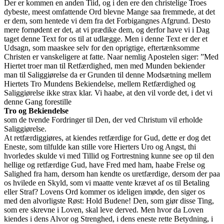
Der er kommen en anden Tiid, og i den ere den christelige Troes
dybeste, meest omfattende Ord blevne Mange saa fremmede, at det
er dem, som hentede vi dem fra det Forbigangnes Afgrund. Desto
mere fornødent er det, at vi prædike dem, og derfor have vi i Dag
taget denne Text for os til at udlægge. Men i denne Text er der et
Udsagn, som maaskee selv for den oprigtige, eftertænksomme
Christen er vanskeligere at fatte. Naar nemlig Apostelen siger: ”Med
Hiertet troer man til Retfærdighed, men med Munden bekiender
man til Saliggiørelse da er Grunden til denne Modsætning mellem
Hiertets Tro Mundens Bekiendelse, mellem Retfærdighed og
Saliggiørelse ikke strax klar. Vi haabe, at den vil vorde det, i det vi
denne Gang forestille
Tro og Bekiendelse
som de tvende Fordringer til Den, der ved Christum vil erholde
Saliggiørelse.
At retfærdiggiøres, at kiendes retfærdige for Gud, dette er dog det
Eneste, som tilfulde kan stille vore Hierters Uro og Angst, thi
hvorledes skulde vi med Tillid og Fortrestning kunne see op til den
hellige og retfærdige Gud, have Fred med ham, haabe Frelse og
Salighed fra ham, dersom han kendte os uretfærdige, dersom der paa
os hvilede en Skyld, som vi maatte vente krævet af os til Betaling
eller Straf? Lovens Ord kommer os ideligen imøde, den siger os
med den alvorligste Røst: Hold Budene! Den, som giør disse Ting,
som ere skrevne i Loven, skal leve derved. Men hvor da Loven
kiendes i dens Alvor og Strenghed, i dens eneste rette Betydning, i