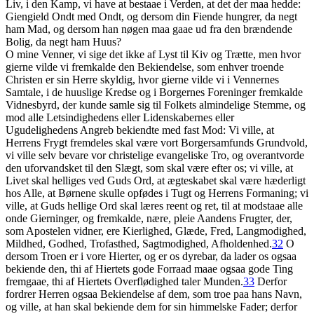
Liv, i den Kamp, vi have at bestaae i Verden, at det der maa hedde:
Giengield Ondt med Ondt, og dersom din Fiende hungrer, da negt
ham Mad, og dersom han nøgen maa gaae ud fra den brændende
Bolig, da negt ham Huus?
O mine Venner, vi sige det ikke af Lyst til Kiv og Trætte, men hvor
gierne vilde vi fremkalde den Bekiendelse, som enhver troende
Christen er sin Herre skyldig, hvor gierne vilde vi i Vennernes
Samtale, i de huuslige Kredse og i Borgernes Foreninger fremkalde
Vidnesbyrd, der kunde samle sig til Folkets almindelige Stemme, og
mod alle Letsindighedens eller Lidenskabernes eller
Ugudelighedens Angreb bekiendte med fast Mod: Vi ville, at
Herrens Frygt fremdeles skal være vort Borgersamfunds Grundvold,
vi ville selv bevare vor christelige evangeliske Tro, og overantvorde
den uforvandsket til den Slægt, som skal være efter os; vi ville, at
Livet skal helliges ved Guds Ord, at ægteskabet skal være hæderligt
hos Alle, at Børnene skulle opfødes i Tugt og Herrens Formaning; vi
ville, at Guds hellige Ord skal læres reent og ret, til at modstaae alle
onde Gierninger, og fremkalde, nære, pleie Aandens Frugter, der,
som Apostelen vidner, ere Kierlighed, Glæde, Fred, Langmodighed,
Mildhed, Godhed, Trofasthed, Sagtmodighed, Afholdenhed.
32
O
dersom Troen er i vore Hierter, og er os dyrebar, da lader os ogsaa
bekiende den, thi af Hiertets gode Forraad maae ogsaa gode Ting
fremgaae, thi af Hiertets Overflødighed taler Munden.
33
Derfor
fordrer Herren ogsaa Bekiendelse af dem, som troe paa hans Navn,
og ville, at han skal bekiende dem for sin himmelske Fader; derfor