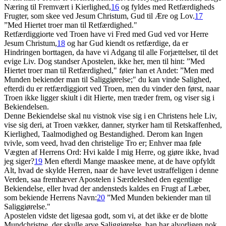
Næring til Fremvært i Kierlighed,
16
og fyldes med Retfærdigheds
Frugter, som skee ved Jesum Christum, Gud til Ære og Lov.
17
”Med Hiertet troer man til Retfærdighed."
Retfærdiggiorte ved Troen have vi Fred med Gud ved vor Herre
Jesum Christum,
18
og har Gud kiendt os retfærdige, da er
Hindringen borttagen, da have vi Adgang til alle Forjættelser, til det
evige Liv. Dog standser Apostelen, ikke her, men til hint: ”Med
Hiertet troer man til Retfærdighed," føier han et Andet: ”Men med
Munden bekiender man til Saliggiørelse;" du kan vinde Salighed,
efterdi du er retfærdiggiort ved Troen, men du vinder den først, naar
Troen ikke ligger skiult i dit Hierte, men træder frem, og viser sig i
Bekiendelsen.
Denne Bekiendelse skal nu vistnok vise sig i en Christens hele Liv,
vise sig deri, at Troen vækker, danner, styrker ham til Retskaffenhed,
Kierlighed, Taalmodighed og Bestandighed. Derom kan Ingen
tvivle, som veed, hvad den christelige Tro er; Enhver maa føle
Vægten af Herrens Ord: Hvi kalde I mig Herre, og giøre ikke, hvad
jeg siger?
19
Men efterdi Mange maaskee mene, at de have opfyldt
Alt, hvad de skylde Herren, naar de have levet ustraffeligen i denne
Verden, saa fremhæver Apostelen i Særdeleshed den egentlige
Bekiendelse, eller hvad der andensteds kaldes en Frugt af Læber,
som bekiende Herrens Navn:
20
”Med Munden bekiender man til
Saliggiørelse."
Apostelen vidste det ligesaa godt, som vi, at det ikke er de blotte
Mundchristne, der skulle arve Saliggiørelse, han har alvorligen nok