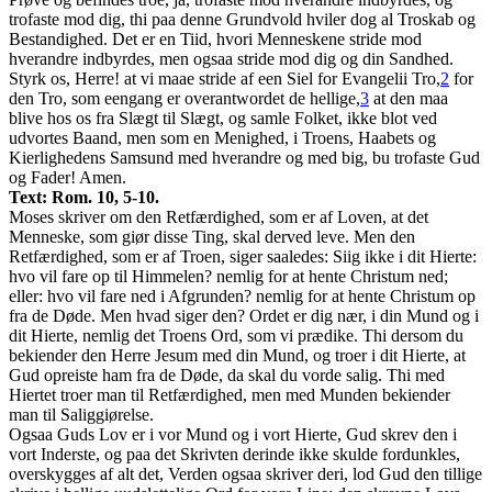
trofaste mod dig, thi paa denne Grundvold hviler dog al Troskab og
Bestandighed. Det er en Tiid, hvori Menneskene stride mod
hverandre indbyrdes, men ogsaa stride mod dig og din Sandhed.
Styrk os, Herre! at vi maae stride af een Siel for Evangelii Tro,
2
for
den Tro, som eengang er overantwordet de hellige,
3
at den maa
blive hos os fra Slægt til Slægt, og samle Folket, ikke blot ved
udvortes Baand, men som en Menighed, i Troens, Haabets og
Kierlighedens Samsund med hverandre og med big, bu trofaste Gud
og Fader! Amen.
Text: Rom. 10, 5-10.
Moses skriver om den Retfærdighed, som er af Loven, at det
Menneske, som giør disse Ting, skal derved leve. Men den
Retfærdighed, som er af Troen, siger saaledes: Siig ikke i dit Hierte:
hvo vil fare op til Himmelen? nemlig for at hente Christum ned;
eller: hvo vil fare ned i Afgrunden? nemlig for at hente Christum op
fra de Døde. Men hvad siger den? Ordet er dig nær, i din Mund og i
dit Hierte, nemlig det Troens Ord, som vi prædike. Thi dersom du
bekiender den Herre Jesum med din Mund, og troer i dit Hierte, at
Gud opreiste ham fra de Døde, da skal du vorde salig. Thi med
Hiertet troer man til Retfærdighed, men med Munden bekiender
man til Saliggiørelse.
Ogsaa Guds Lov er i vor Mund og i vort Hierte, Gud skrev den i
vort Inderste, og paa det Skrivten derinde ikke skulde fordunkles,
overskygges af alt det, Verden ogsaa skriver deri, lod Gud den tillige