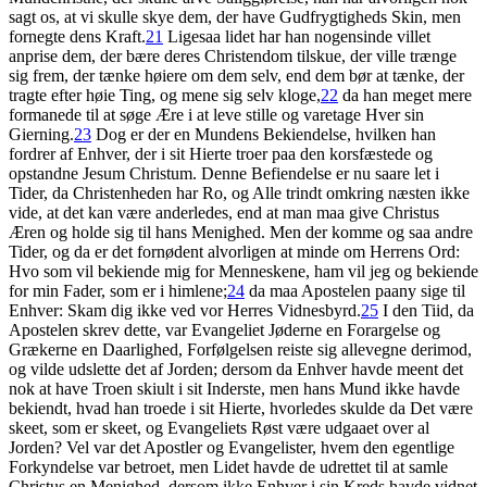
sagt os, at vi skulle skye dem, der have Gudfrygtigheds Skin, men
fornegte dens Kraft.
21
Ligesaa lidet har han nogensinde villet
anprise dem, der bære deres Christendom tilskue, der ville trænge
sig frem, der tænke høiere om dem selv, end dem bør at tænke, der
tragte efter høie Ting, og mene sig selv kloge,
22
da han meget mere
formanede til at søge Ære i at leve stille og varetage Hver sin
Gierning.
23
Dog er der en Mundens Bekiendelse, hvilken han
fordrer af Enhver, der i sit Hierte troer paa den korsfæstede og
opstandne Jesum Christum. Denne Befiendelse er nu saare let i
Tider, da Christenheden har Ro, og Alle trindt omkring næsten ikke
vide, at det kan være anderledes, end at man maa give Christus
Æren og holde sig til hans Menighed. Men der komme og saa andre
Tider, og da er det fornødent alvorligen at minde om Herrens Ord:
Hvo som vil bekiende mig for Menneskene, ham vil jeg og bekiende
for min Fader, som er i himlene;
24
da maa Apostelen paany sige til
Enhver: Skam dig ikke ved vor Herres Vidnesbyrd.
25
I den Tiid, da
Apostelen skrev dette, var Evangeliet Jøderne en Forargelse og
Grækerne en Daarlighed, Forfølgelsen reiste sig allevegne derimod,
og vilde udslette det af Jorden; dersom da Enhver havde meent det
nok at have Troen skiult i sit Inderste, men hans Mund ikke havde
bekiendt, hvad han troede i sit Hierte, hvorledes skulde da Det være
skeet, som er skeet, og Evangeliets Røst være udgaaet over al
Jorden? Vel var det Apostler og Evangelister, hvem den egentlige
Forkyndelse var betroet, men Lidet havde de udrettet til at samle
Christus en Menighed, dersom ikke Enhver i sin Kreds havde vidnet