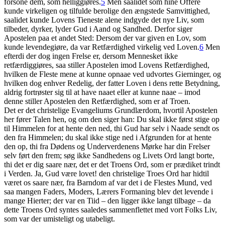
forsone dem, som helliggiøres.
5
Men saalidet som hine Offere
kunde virkeligen og tilfulde berolige den ængstede Samvittighed,
saalidet kunde Lovens Tieneste alene indgyde det nye Liv, som
tilbeder, dyrker, lyder Gud i Aand og Sandhed. Derfor siger
Apostelen paa et andet Sted: Dersom der var given en Lov, som
kunde levendegiøre, da var Retfærdighed virkelig ved Loven.
6
Men
efterdi der dog ingen Frelse er, dersom Mennesket ikke
retfærdiggiøres, saa stiller Apostelen imod Lovens Retfærdighed,
hvilken de Fleste mene at kunne opnaae ved udvortes Gierninger, og
hvilken dog enhver Redelig, der fatter Loven i dens rette Betydning,
aldrig fortrøster sig til at have naaet eller at kunne naae – imod
denne stiller Apostelen den Retfærdighed, som er af Troen.
Det er det christelige Evangeliums Grundlærdom, hvortil Apostelen
her fører Talen hen, og om den siger han: Du skal ikke først stige op
til Himmelen for at hente den ned, thi Gud har selv i Naade sendt os
den fra Himmelen; du skal ikke stige ned i Afgrunden for at hente
den op, thi fra Dødens og Underverdenens Mørke har din Frelser
selv ført den frem; søg ikke Sandhedens og Livets Ord langt borte,
thi det er dig saare nær, det er det Troens Ord, som er prædiket trindt
i Verden. Ja, Gud være lovet! den christelige Troes Ord har hidtil
været os saare nær, fra Barndom af var det i de Flestes Mund, ved
saa mangen Faders, Moders, Lærers Formaning blev det levende i
mange Hierter; der var en Tiid – den ligger ikke langt tilbage – da
dette Troens Ord syntes saaledes sammenflettet med vort Folks Liv,
som var der umisteligt og utabeligt.