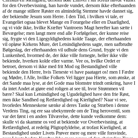
for den Overbevisning, han havde vundet, dersom ikke efterhaanden
af de mange stillere Røster en almindelig Stemme havde dannet sig,
der bekiendte Jesum som Herre. I den Tiid, i hvilken vi tale, er
Evangeliet ogsaa blevet Mange en Forargelse eller en Daarlighed,
og vi vide ikke, hvilke Kræfter Vantroens Magt herefter kan sætte i
Bevægelse; men langt mere end alle Forfølgelser, der kunne reise
sig, frygte vi den Ligegyldighedens kolde Taage, der efterhaanden
vil opløse Kirkens Mure, det Letsindighedens sagte, men uafbrudte
Bølgeslag, der efterhaanden vil udhule dens Grund, frygte vi den
Lunkenhed, hvormed de, der ikke ville fornegte, heller ikke ville
bekiende, hverken kolde eller varme. Vee os, hvilke Ordet er
betroet, dersom vi ikke med frit Mod og Bestandighed ville
bekiende den Herre, hvis Tieneste vi have paataget os! men I Fædre
og Mødre, I Alle, hvilke Folkets Vel ligger paa Hierte, som ønske, at
det Sande maa lyse, at det Gode maa blomstre trindt omkring, have I
da intet Andet at giøre end roligen at see til, hvor Strømmen vil
bære? Skal kun Letsindighed og Ugudelighed have den frie Røst,
men ikke Sandhed og Retfærdighed og Kierlighed? Naar vi see,
hvorledes Menneskene sænke al deres Tanke og Stræben i denne
Verdens Ting, og ere saa ubekymrede om de Ting heroventil, som
var det først i en anden Tilværelse, dette kunde vedkomme dem:
skulle vi da skamme os ved at bekiende vor Overbevisning, at
Retfærdighed, at redelig Pligtopfyldelse, at trofast Kierlighed, at
Bestandighed under Livets Prøver mere og mere ville forsvinde,