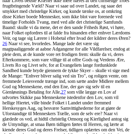
naar Livets bedste Kræfter ikke mere næres af den christelige Troes
frugtbringende Væld? Naar vi saae ud over Landet, og saae det
smykket med christelige Kirker, og kunde tænke os, at omkring
disse Kirker boede Mennesker, som ikke blot vare forenede ved
timelige Forholds Tvang, med ved alle det christelige Samfunds
Baand: skulle vi da mene, det er den sande Friheds Røst, vi høre,
naar Folket opfordres til at falde fra hinanden efter enhver Lærdoms
Veir, og tage sig Lærere i Hobetal efter hvad der kildrer deres Øren?
26
Naar vi see, hvorledes. Mange lade det være sig
magtpaaliggende at aabne Adgangene for alle Vildfarelser, endog at
pleie dem, at de kunde vore ret frodigen frem: skulle da vi, deres
Efterkommere, som vare villige til at offre Gods og Verdens Ære,
Livets Ro og Livet selv, for at Evangeliets lange fordunklede
Sandhed kunde bryde giennem de tykke Skyer – skulle vi sige med
de Mange: ”Enhver bliver salig ved sin Tro", og roligen vente, om
fremmede Leiesvende trænge ind, som sætte andre Midlere mellem
Gud og Menneskene, end den Ene, der gav sig selv til en
Gienløsnings Betaling for Alle,
27
som ville lægge en Lov af
udvortes Skikke paa Menneskene istedenfor den Lov, som vil
hellige Hiertet, ville binde Folket i Landet under fremmed
Herskesyges Aag, og besvære Samvittighederne for at giøre de
Uforstandige til Menneskers Trælle, som de selv ere? Naar vi
glædede os ved, at hidtil christelig Omsorg og Kierlighed antog sig
de Umyndige, at smaa Børn tidligen førtes til Herren, og lærte at
kiende deres Gud og deres Frelser, tidligen oplærtes om den Vei, de