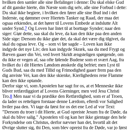
hvilken den samler alle sine Befalinger i denne: Du skal elske Gud
af dit ganske hierte, din Næste som dig selv, alle sine Forbud i dette:
Du skal ikke begiere, i hvilken den fører alle sine Bud ind i det
Inderste, og dømmer over Hiertets Tanker og Raad, der maa det
ogsaa erkiendes, at det hører til Lovens Embede at indslutte Alt
under Synd.
7
Og Loven har Intet til at borttage Synder; naar den
siger: Giør dette, saa skal du leve, da kan den ikke paa den anden
Side sige: Dersom du ikke giør det, da skal det være dig tilgivet, da
skal du ogsaa leve. Og – som vi før sagde – Loven kan ikke
indgyde det nye Liv; den kan indgyde Skræk, saa du med Frygt og
Bæven gaaer din Vei, ved hvert Skridt ængsteligen spørgende, om
du ikke er vegen af, saa ofte følende Budene som et svært Aag, fra
hvilket du i dit Hiertes Løndom ønskede dig befriet; men Lyst til
Guds Bud, saa du med Tillid og Frimodighed gaaer frem paa den
dig anviste Vei, kan den ikke skienke, Kierlighedens rene Flamme
kan den ikke optande.
Derfor sige vi, som Apostelen har sagt for os, at et Menneske ikke
bliver retfærdiggiort af Lovens Gierninger, men ved Jesu Christi
Tro.
8
Men naar vi da prædike den Retfærdighed, som er af Troen,
da lader os retteligen forstaae denne Lærdom, efterdi vor Salighed
hviler paa den. Vi tage da først for os det ene Led af vor Text:
”Dersom du troer i dit Hierte, at Gud opreiste Jesum fra de Døde, da
skal du blive salig." Apostelen vil og kan her ikke gientage den hele
Forkyndelse om Christus, derfor nævner han det, hvortil alt det
Øvrige slutter sig, thi Den, som blev opreist fra de Døde, var jo først