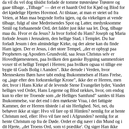
da vil du vel dog tilsidst forlade de tomme trøstesløse Trøstere og
gaae tilbage. „Tilbage" — det er et haardt Ord for Kjød og Blod for
det kjødelige Hjertes Hovmod. At tilstaae, at man er steiet ud fra
Veien, at Man maa begynde forfra igjen, og da virkeligen at vende
tilbage, fulgt af sine Medreisendes Spot og Latter, medynksomme
Smiil og forhaanende Ord, det falder just ikke saa let. Dog, tilbage
maa du. Hvor er da Jesus? Ja hvor forlod du Ham? Joseph og Maria
forlode Jesum i Jerusalem, den hellige Stad, i Templet. Du har
forladt Jesum i den almindelige Kirke, og der alene kan du finde
Ham igjen. Der er Jesus, i det store Tempel, „der er opbygt paa
Propheters og Apostlers Grundvold, saa Jesus Christus selv er
Hovedhjørnestenen, paa hvilken den ganske Bygning sammenfoiet
voxer til et helligt Tempel i Herren; paa hvilken ogsaa vi tillige ere
bygte til Guds Bolig i Aanden". Ikke derude i Verden, hvor
Menneskens Børn have tabt endog Ihukommelsen af Hans Frelse,
og „jage efter den forkrænkelige Krone", ikke der er Herren, men
der, hvor i Hans Kirke af de levende Stene Evangeliet lyder, Vandet
helliges ved Ordet, Hans Legeme og Blod rækkes, hvor, om endog
kun to eller tre Troende som „de Helliges Samfund" samles til Hans
Ihukommelse, var det end i den mørkeste Vraa, i det fattigste
Kammer, der er Herren tilstede i al sin Herlighed. Nei, nei, du
behøver ikke at sige: Hvo vil fare op til Himlen? nemlig for at hente
Christum ned, eller: Hvo vil fare ned i Afgrunden? nemlig for at
hente Christum op fra de Døde. Ordet er dig næer i din Mund og i
dit Hjerte, „det Troens Ord, som vi prædike'. Og siger Han ikke