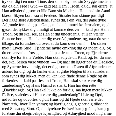
trykker dig i en mørk Time, den stiller sig med sin Skygge imellem
dig og din Fred i Gud — kald paa Ham i Troen, og du stal erfare, at
Han adlyder dig som et lille Barn sin Moder, at Han med sin Aand
blæser Skyen bort, saa at Fredens Straaler kan skinne paa dig! —
Der ligge store Anstødsstene, synes du, i din Vei, der gabe dybe
Afgrunde foran dig paa Gangen til det himmelske Jerusalem, og du
gyser, det tykkes dig umuligt at komme derover — kald paa Ham i
Troen, og du skal see, at Han er dig underdanig, at Han vælter
Stenene bort, at Han bærer dig over Afgrundene, og, naar du seer
tilbage, da forundres du over, at du kom over dem! — Du staaer
midt i Livets Strid , Fjenderne mylre omkring dig og indeni dig, og
du er nærved at forsage — kald paa Jesum i Troen, og Fjenderne
skal flye for Hans Vælde, Han skal adlyde dit Kald, og, før du aner
det, skal Seiren være vunden! — Og naar du ligger paa dit Dødsleie,
og Synerne forvilde sig, det er dig, som om Døren til Afgrunden er
aabnet for dig, og du famler efter at gribe Nøglen til Paradiisdøren,
som synes dig lukket, men du kan ikke finde denne Nøgle og du
forfærdes — kald paa Jesum i Troen, Han skal strax være dig
„underdanig", og Hans Haand er stærk, Han har den rette
„Davidsnøgle, og Han skal lukke op for dig, saa Ingen mere lukker
i". See, saaledes vil Han være dig „underdanig" i Liv og Død,
indvortes og udvortes, og dit Huus og dit Hjerte skal være det
Nazareth,. hvor Han ydmyg og kjærlig daglig gaaer dig tilhaande
med Smaat og Stort. O, du dyrebare Frelser! kan jeg fatte, kan jeg
forstaae din ubegribelige Kjærlighed og Admyghed imod mig arme