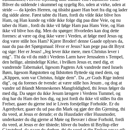
Bliver du siddende i skummel og sygelig Ro, uden at virke, uden at
stride — da kjedes Herren, og tilsidst gaaer Han bort fra dig og lader
dig sidde alene. Først tabte du Ham, fordi du vilde ikke blive hos
Ham, og Han kunde og vilde ikke folge dig paa dine Veie, og nu
taber du Ham , fordi du ikke vil følge Ham paa Hans Veie, og Han
ikke vil blive hos dig. Men du spørger: Hvorledes kan dog dette
forenes: at være og dog ikke være i Verden, at følge med Jesus og
dog være stille hos Ham? Kjære Broder! denne Gaade oplyses da,
naar du paa det Spørgsmaal: Hvor er Jesus? kan pege paa dit Bryst
og sige: Her er Jesus! „Jeg lever ikke mere, men Christus lever i
mig". Thi da vil du midt i Verdens Larm have Jerusalem s Tempel,
den hellige, almindelige Kirke, i hvilken Jesus er, med dig, et
vandrende Tabernakel, ligesom Pagtens Ark vandrede med Israels
Børn, ligesom Røgstotten og Ildstotten flyttede sig med dem, og
„Klippen, som var Christus, fulgte dem". Da „er Guds Rige indeni
dig", og da forenes de tvende: at være stille hos Jesum , og dog at
vandre ud iblandt Menneskenes Mangfoldighed, thi Jesus følger da
med dig. Da søger du ikke Jesum længere i Verdens Tummel, og
dog har du Ham der hos dig, og just fordi du ikke vil stilles fra din
Frelser, gaaer du gjerne ind ie Livets forstjellige Forholde. Er du
Agerdyrker, gaaer du ud paa din Mark og gjør der din Gjerning, thi
du veed, at Jesus er derude; er du Huusfader eller Huusmoder,
underkaster du dig gjerne al Møie og Besvær i disse Forhold, fordi
du veed, at Jesus er der tilstede; bliver du buden til Bryllup eller
Gjæstebud, da gaaer du derhen, thi du veed at din Frelser ogsaa gik,