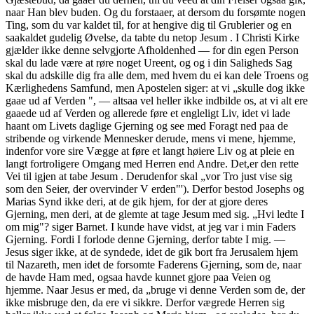
naar Han blev buden. Og du forstaaer, at dersom du forsømte nogen
Ting, som du var kaldet til, for at hengive dig til Grublerier og en
saakaldet gudelig Øvelse, da tabte du netop Jesum . I Christi Kirke
gjælder ikke denne selvgjorte Afholdenhed — for din egen Person
skal du lade være at røre noget Ureent, og og i din Saligheds Sag
skal du adskille dig fra alle dem, med hvem du ei kan dele Troens og
Kærlighedens Samfund, men Apostelen siger: at vi „skulle dog ikke
gaae ud af Verden ", — altsaa vel heller ikke indbilde os, at vi alt ere
gaaede ud af Verden og allerede føre et engleligt Liv, idet vi lade
haant om Livets daglige Gjerning og see med Foragt ned paa de
stribende og virkende Mennesker derude, mens vi mene, hjemme,
indenfor vore sire Vægge at føre et langt høiere Liv og at pleie en
langt fortroligere Omgang med Herren end Andre. Det,er den rette
Vei til igjen at tabe Jesum . Derudenfor skal „vor Tro just vise sig
som den Seier, der overvinder V erden"'). Derfor bestod Josephs og
Marias Synd ikke deri, at de gik hjem, for der at gjore deres
Gjerning, men deri, at de glemte at tage Jesum med sig. „Hvi ledte I
om mig"? siger Barnet. I kunde have vidst, at jeg var i min Faders
Gjerning. Fordi I forlode denne Gjerning, derfor tabte I mig. —
Jesus siger ikke, at de syndede, idet de gik bort fra Jerusalem hjem
til Nazareth, men idet de forsomte Faderens Gjerning, som de, naar
de havde Ham med, ogsaa havde kunnet gjore paa Veien og
hjemme. Naar Jesus er med, da „bruge vi denne Verden som de, der
ikke misbruge den, da ere vi sikkre. Derfor vægrede Herren sig