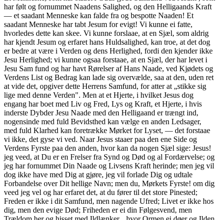
har følt og fornummet Naadens Salighed, og den Helligaands Kraft
— et saadant Menneske kan falde fra og bespotte Naaden! Et
saadant Menneske har tabt Jesum for evigt! Vi kunne ei fatte,
hvorledes dette kan skee. Vi kunne forslaae, at en Sjæl, som aldrig
har kjendt Jesum og erfaret hans Huldsalighed, kan troe, at det dog
er bedre at være i Verden og dens Herlighed, fordi den kjender ikke
Jesu Herlighed; vi kunne ogsaa forstaae, at en Sjæl, der har levet i
Jesu Sam fund og har havt Rørelser af Hans Naade, ved Kjødets og
Verdens List og Bedrag kan lade sig overvælde, saa at den, uden ret
at vide det, opgiver dette Herrens Samfund, for atter at „stikke sig
lige med denne Verden". Men at et Hjerte, i hvilket Jesus dog
engang har boet med Liv og Fred, Lys og Kraft, et Hjerte, i hvis
inderste Dybder Jesu Naade med den Helligaand er trængt ind,
nogensinde med fuld Bevidsthed kan vælge en anden Ledsager,
med fuld Klarhed kan foretrække Mørket for Lyset, — det forstaae
vi ikke, det gyse vi ved. Naar Jesus staaer paa den ene Side og
Verdens Fyrste paa den anden, hvor kan da nogen Sjæl sige: Jesus!
jeg veed, at Du er en Frelser fra Synd og Død og al Fordærvelse; og
jeg har fornummet Din Naade og Livsens Kraft herinde; men jeg vil
dog ikke have med Dig at gjøre, jeg vil forlade Dig og udtale
Forbandelse over Dit hellige Navn; men du, Mørkets Fyrste! om dig
veed jeg vel og har erfaret det, at du fører til det store Pinested;
Freden er ikke i dit Samfund, men nagende Ufred; Livet er ikke hos
dig, men den evige Død; Friheden er ei din Følgesvend, men
Trældom her og hisset med Ildlænker, „hvor Ormen ei døer og Ilden