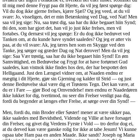
til mig med denne Frygt paa dit Hjerte, da vil jeg først spørge dig:
Vil du dog ikke gjerne frelses, kjære Sjæl? Og jeg veed, at du vil
svare: Jo, visseligen, det er min Betænkning ved Dag, ved Nat! Men
saa vil jeg sige: Nu, saa trøst dig, saa har du ikke begaaet hiin Synd;
thi den, som har gjort det, han vil jo just ikke frelses, men vil
fortabes. Og dernæst vil jeg spørge: Er du dog ikke bedrøvet ved
Tanken om, at du kunde have syndet saaledes? Og jeg er atter vis
paa, at du vil svare: Ak, jeg tæres hen som en Skygge ved den
Tanke, jeg sørger og græder Dag og Nat derover! Men da vil jeg
sige: Saa Vær trøstig, saa har du ikke begaaet hiin Synd! En øm
Samvittighed, en Bedrøvelse og Frygt for at have fortørnet Gud
saaledes, kan vistnok ikke findes hos den, der har bespottet den
Helligaand. Just den Længsel vidner om, at Naaden endnu er
mægtig i dit Hjerte, gjør sin Gjerning og kalder til Strid — og just
denne Bedrøvelse skal være dig et Trøstens Tegn. Det kan være, at
du er i Fare — gjør Bod og Omvendelse! men endnu er Naadedøren
ikke lukket for dig, tvertimod, nu seer din Frelser venligt paa dig,
fordi du begynder at længes efter Frelse, at sørge over din Synd! —
Men, fordi du, min Broder eller Søster! mener at være sikker paa,
ikke saaledes med Bevidsthed, Vidende og Villie at have forsaget
din Frelser, og givet dig Verdens Fyrste i Vold — tro derfor dog ei,
at du derved kan være ganske rolig for ikke at tabe Jesum! Vi kunne
ogsaa tabe Ham paa en anden Maade. Ikke sandt? Joseph og Maria