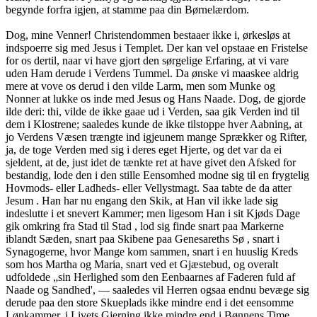
begynde forfra igjen, at stamme paa din Børnelærdom.
Dog, mine Venner! Christendommen bestaaer ikke i, ørkesløs at
indspoerre sig med Jesus i Templet. Der kan vel opstaae en Fristelse
for os dertil, naar vi have gjort den sørgelige Erfaring, at vi vare
uden Ham derude i Verdens Tummel. Da ønske vi maaskee aldrig
mere at vove os derud i den vilde Larm, men som Munke og
Nonner at lukke os inde med Jesus og Hans Naade. Dog, de gjorde
ilde deri: thi, vilde de ikke gaae ud i Verden, saa gik Verden ind til
dem i Klostrene; saaledes kunde de ikke tilstoppe hver Aabning, at
jo Verdens Væsen trængte ind igjeunem mange Sprækker og Rifter,
ja, de toge Verden med sig i deres eget Hjerte, og det var da ei
sjeldent, at de, just idet de tænkte ret at have givet den Afsked for
bestandig, lode den i den stille Eensomhed modne sig til en frygtelig
Hovmods- eller Ladheds- eller Vellystmagt. Saa tabte de da atter
Jesum . Han har nu engang den Skik, at Han vil ikke lade sig
indeslutte i et snevert Kammer; men ligesom Han i sit Kjøds Dage
gik omkring fra Stad til Stad , lod sig finde snart paa Markerne
iblandt Sæden, snart paa Skibene paa Genesareths Sø , snart i
Synagogerne, hvor Mange kom sammen, snart i en huuslig Kreds
som hos Martha og Maria, snart ved et Gjæstebud, og overalt
udfoldede „sin Herlighed som den Eenbaarnes af Faderen fuld af
Naade og Sandhed', — saaledes vil Herren ogsaa endnu bevæge sig
derude paa den store Skueplads ikke mindre end i det eensomme
Lønkammer, i Livets Gjerning ikke mindre end i Bønnens Time.