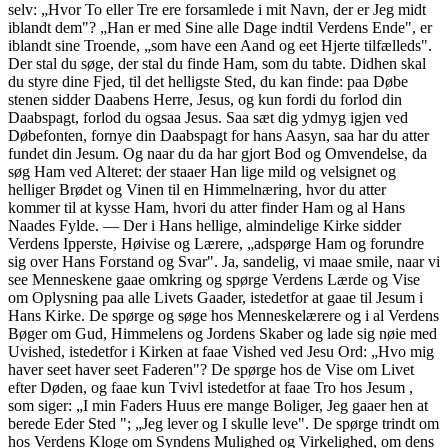
selv: „Hvor To eller Tre ere forsamlede i mit Navn, der er Jeg midt
iblandt dem"? „Han er med Sine alle Dage indtil Verdens Ende", er
iblandt sine Troende, „som have een Aand og eet Hjerte tilfælleds".
Der stal du søge, der stal du finde Ham, som du tabte. Didhen skal
du styre dine Fjed, til det helligste Sted, du kan finde: paa Døbe
stenen sidder Daabens Herre, Jesus, og kun fordi du forlod din
Daabspagt, forlod du ogsaa Jesus. Saa sæt dig ydmyg igjen ved
Døbefonten, fornye din Daabspagt for hans Aasyn, saa har du atter
fundet din Jesum. Og naar du da har gjort Bod og Omvendelse, da
søg Ham ved Alteret: der staaer Han lige mild og velsignet og
helliger Brødet og Vinen til en Himmelnæring, hvor du atter
kommer til at kysse Ham, hvori du atter finder Ham og al Hans
Naades Fylde. — Der i Hans hellige, almindelige Kirke sidder
Verdens Ipperste, Høivise og Lærere, „adspørge Ham og forundre
sig over Hans Forstand og Svar". Ja, sandelig, vi maae smile, naar vi
see Menneskene gaae omkring og spørge Verdens Lærde og Vise
om Oplysning paa alle Livets Gaader, istedetfor at gaae til Jesum i
Hans Kirke. De spørge og søge hos Menneskelærere og i al Verdens
Bøger om Gud, Himmelens og Jordens Skaber og lade sig nøie med
Uvished, istedetfor i Kirken at faae Vished ved Jesu Ord: „Hvo mig
haver seet haver seet Faderen"? De spørge hos de Vise om Livet
efter Døden, og faae kun Tvivl istedetfor at faae Tro hos Jesum ,
som siger: „I min Faders Huus ere mange Boliger, Jeg gaaer hen at
berede Eder Sted "; „Jeg lever og I skulle leve". De spørge trindt om
hos Verdens Kloge om Syndens Mulighed og Virkelighed, om dens