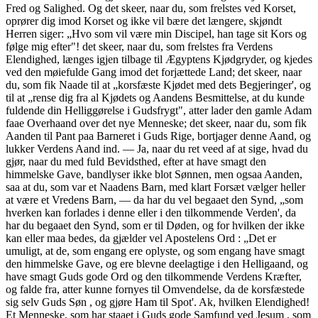
Fred og Salighed. Og det skeer, naar du, som frelstes ved Korset,
oprører dig imod Korset og ikke vil bære det længere, skjøndt
Herren siger: „Hvo som vil være min Discipel, han tage sit Kors og
følge mig efter"! det skeer, naar du, som frelstes fra Verdens
Elendighed, længes igjen tilbage til Ægyptens Kjødgryder, og kjedes
ved den møiefulde Gang imod det forjættede Land; det skeer, naar
du, som fik Naade til at „korsfæste Kjødet med dets Begjeringer', og
til at „rense dig fra al Kjødets og Aandens Besmittelse, at du kunde
fuldende din Helliggørelse i Gudsfrygt", atter lader den gamle Adam
faae Overhaand over det nye Menneske; det skeer, naar du, som fik
Aanden til Pant paa Barneret i Guds Rige, bortjager denne Aand, og
lukker Verdens Aand ind. — Ja, naar du ret veed af at sige, hvad du
gjør, naar du med fuld Bevidsthed, efter at have smagt den
himmelske Gave, bandlyser ikke blot Sønnen, men ogsaa Aanden,
saa at du, som var et Naadens Barn, med klart Forsæt vælger heller
at være et Vredens Barn, — da har du vel begaaet den Synd, „som
hverken kan forlades i denne eller i den tilkommende Verden', da
har du begaaet den Synd, som er til Døden, og for hvilken der ikke
kan eller maa bedes, da gjælder vel Apostelens Ord : „Det er
umuligt, at de, som engang ere oplyste, og som engang have smagt
den himmelske Gave, og ere blevne deelagtige i den Helligaand, og
have smagt Guds gode Ord og den tilkommende Verdens Kræfter,
og falde fra, atter kunne fornyes til Omvendelse, da de korsfæstede
sig selv Guds Søn , og gjøre Ham til Spot'. Ak, hvilken Elendighed!
Et Menneske, som har staaet i Guds gode Samfund ved Jesum , som