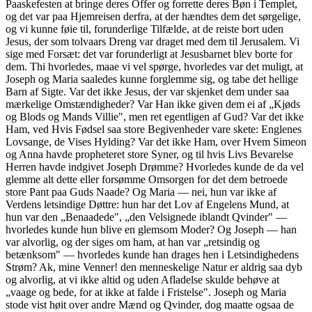
Paaskefesten at bringe deres Offer og forrette deres Bøn i Templet,
og det var paa Hjemreisen derfra, at der hændtes dem det sørgelige,
og vi kunne føie til, forunderlige Tilfælde, at de reiste bort uden
Jesus, der som tolvaars Dreng var draget med dem til Jerusalem. Vi
sige med Forsæt: det var forunderligt at Jesusbarnet blev borte for
dem. Thi hvorledes, maae vi vel spørge, hvorledes var det muligt, at
Joseph og Maria saaledes kunne forglemme sig, og tabe det hellige
Barn af Sigte. Var det ikke Jesus, der var skjenket dem under saa
mærkelige Omstændigheder? Var Han ikke given dem ei af „Kjøds
og Blods og Mands Villie", men ret egentligen af Gud? Var det ikke
Ham, ved Hvis Fødsel saa store Begivenheder vare skete: Englenes
Lovsange, de Vises Hylding? Var det ikke Ham, over Hvem Simeon
og Anna havde propheteret store Syner, og til hvis Livs Bevarelse
Herren havde indgivet Joseph Drømme? Hvorledes kunde de da vel
glemme alt dette eller forsømme Omsorgen for det dem betroede
store Pant paa Guds Naade? Og Maria — nei, hun var ikke af
Verdens letsindige Døttre: hun har det Lov af Engelens Mund, at
hun var den „Benaadede", „den Velsignede iblandt Qvinder" —
hvorledes kunde hun blive en glemsom Moder? Og Joseph — han
var alvorlig, og der siges om ham, at han var „retsindig og
betænksom" — hvorledes kunde han drages hen i Letsindighedens
Strøm? Ak, mine Venner! den menneskelige Natur er aldrig saa dyb
og alvorlig, at vi ikke altid og uden Afladelse skulde behøve at
„vaage og bede, for at ikke at falde i Fristelse". Joseph og Maria
stode vist høit over andre Mænd og Qvinder, dog maatte ogsaa de