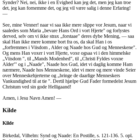
Synder? Nei, nei, ikke i en Evighed kan jeg det, men jeg kan troe
det, jeg kan fornemme det, og jeg vil være salig i denne Erfaring!
—
See, mine Venner! naar vi saa ikke mere slippe vor Jesum, naar vi
saaledes som Maria „bevare Hans Ord i vort Hjerte" og forlystes
derved, selv om vi ikke strax „forstaae" deres dybe Mening, — saa
skal Han ikke mere komme bort fra os, da skal Han i os
„forfremmes i Viisdom , Alder og Naade hos Gud og Menneskene".
Og mens Han voxer i vort Hjerte, voxe ogsaa vi i den himmelske
„Viisdom ", til „Mands Modenhed", til „Christi Fyldes voxne
Alder"' og i „Naade", Naade hos Gud, idet vi daglig komme Ham
nærmere, Naade hos Menneskene, idet vi mere og mere vinde Seier
over Menneskehjerterne og „bringe de daarlige Menneskers
Vankundighed til at tie ". Dertil hjælpe Gud Fader formedelst Jesum
Christum ved sin gode Helligaand!
Amen, i Jesu Navn Amen! —
Kilde
Kilde
Birkedal, Vilhelm: Synd og Naade: En Postille, s. 121-136. 5. opl.