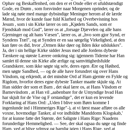
Ophav og Beskaffenhed, om den er et Onde eller et ufuldstændigt
Gode, en Drøm , som forsvinder naar Morgenen oprinder, og de
lade sig nøie med mange dybsindige Meninger herom af de lærde
Mænd, hvor de kunde faae fuld Klarhed og Overbevisning hos
Jesum , som i sin Kirke lærer os om „Kjødets Sands, som er
Fjendskab mod Gud”, lærer os at „forsage Djævelen og alle hans
Gjerninger og alt hans Væsen", lærer os, at „hvo som gjor Synd, er
Syndens Træl", og at Synden er en saa sørgelig Virkelighed, at den
kan føre os did, hvor „Ormen ikke døer og Ilden ikke udslukkes".
Ja, der i sin hellige Kirke sidder Jesus med alle Jordens dybeste
Tænkere og største Lærere omkring sig: igjennem Tiderne har Han
samlet til denne sin Kirke alle ærlige og samvittighedsfulde
Grandskere, som ikke søgte sig selv, deres egen Ære og Høihed,
men søgte Sandhed, — og de alle have forundret sig over Hans
Viisdom, og erkjendt, at det mindste Ord af Ham gjemte en Fylde og
Rigdom, hvorfor deres egne dybeste Tanker maatte skjule sig. At
Han sidder der som et Barn , det skal lære os, at Hans Viisdom er
Barneviisdom , at Han vil „aabenbare for de Umyndige hvad Han
har skjult for de Vise og F orstandige", det er kun en levende
Forklaring af Hans Ord: „Uden I blive som Børn komme I
ingenlunde ind i Himmeriges Rige"-), at vi først maae afføre os alle
voxne, hovmodige Tanker, al vor indbildte Manddoms Klogskab,'
for at kunne fatte det Største, det Saligste i Hans Rige: Naadens
forunderlige Hemmelighed. — See, der skal ogsaa du søge og finde
Ham, ved at blive ydmyg og barnlig igjen i Hans Rige, ved at