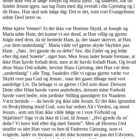
heller ikke ved at følge Joseph og Maria hjem , og saaledes, har du
fundet Jesum igjen, saa tag Ham med dig overalt i din Gjerning og i
dit Huus, Han skal nok følge dig: Det er det, som vort Evangeliums
sidste Deel lærer os.
Mine kjære Venner! At det ikke var Herrens Skyld, at Joseph og
Maria tabte Ham, det kunne vi see deraf, at Han villig og gjerne
fulgte med dem, da de hentede Ham, ja, der staaer skrevet, at Han
„var dem underdanig". Maria vilde vel gjerne skyde Skylden paa
Ham : „Søn , hvi gjorde du os dette? See, din Fader og jeg ledte
efter dig med Smerte", siger hun. Men Jesus lader hende forstaae, at
ikke Han havde forladt dem, men at de havde forladt Ham. Og hvad
disse Hans Ord udtalte, beviste Hans Gjerning, idet Han var dem
„underdanig" i alle Ting. Saaledes ville vi ogsaa gjerne vælte vor
Skyld over paa Gud og Jesum , naar det gaaer tilbage med vort
aandelige Liv. Da behage vi os gjerne i Ord som disse: Dersom
Dette eller Hiint havde været anderledes, dersom mine Forhold
havde varet bedre, min jordiske Stilling gunstigere for Naadens
Væxt herinde — da havde jeg ikke tabt Jesum. Er det ikke igrunden
en Beskyldning imod Gud, som har ordnet Alt i Verden, og imod
Jesum , som om Han ikke vilde følge os i vore Forhold og
Skjæbner? Sige vi da ikke til Gud, til Jesum : „Hvi gjorde du os'
dette? Vi have ledt efter dig med Smerte". Men alt Herrens Ord
straffer os idet Han viser os hen til Faderens Gjerning, som vi
svigtede, lader os forstaae, at det ikke kommer an paa det Udvortes,