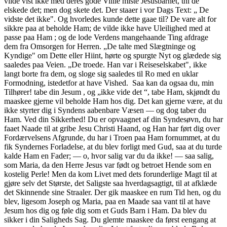
vilde vist ikke med deres gode Villie miste Jesusbarnet, thi de
elskede det; men dog skete det. Der staaer i vor Dags Text: „ De
vidste det ikke". Og hvorledes kunde dette gaae til? De vare alt for
sikkre paa at beholde Ham; de vilde ikke have Uleilighed med at
passe paa Ham ; og de lode Verdens mangehaande Ting afdrage
dem fra Omsorgen for Herren. „De talte med Slægtninge og
Kyndige" om Dette eller Hiint, hørte og spurgte Nyt og glædede sig
saaledes paa Veien. „De troede. Han var i Reiseselskabet", ikke
langt borte fra dem, og sloge sig saaledes til Ro med en uklar
Formodning, istedetfor at have Vished. Saa kan da ogsaa du, min
Tilhører! tabe din Jesum , og „ikke vide det “, tabe Ham, skjøndt du
maaskee gjerne vil beholde Ham hos dig. Det kan gjerne være, at du
ikke styrter dig i Syndens aabenbare Væsen — og dog taber du
Ham. Ved din Sikkerhed! Du er opvaagnet af din Syndesøvn, du har
faaet Naade til at gribe Jesu Christi Haand, og Han har ført dig over
Fordærvelsens Afgrunde, du har i Troen paa Ham fornummet, at du
fik Syndernes Forladelse, at du blev forligt med Gud, saa at du turde
kalde Ham en Fader; — o, hvor salig var du da ikke! — saa salig,
som Maria, da den Herre Jesus var født og betroet Hende som en
kostelig Perle! Men da kom Livet med dets forunderlige Magt til at
gjøre selv det Største, det Saligste saa hverdagsagtigt, til at afklæde
det Skinnende sine Straaler. Der gik maaskee en rum Tid hen, og du
blev, ligesom Joseph og Maria, paa en Maade saa vant til at have
Jesum hos dig og føle dig som et Guds Barn i Ham. Da blev du
sikker i din Saligheds Sag. Du glemte maaskee da først eengang at