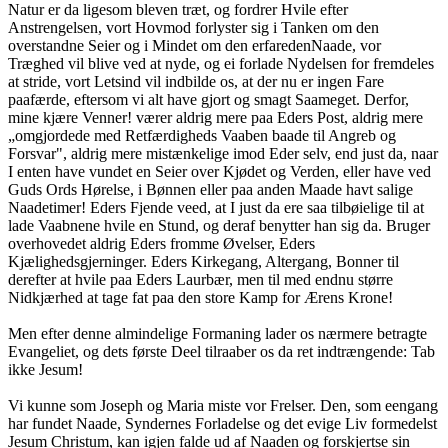
Natur er da ligesom bleven træt, og fordrer Hvile efter
Anstrengelsen, vort Hovmod forlyster sig i Tanken om den
overstandne Seier og i Mindet om den erfaredenNaade, vor
Træghed vil blive ved at nyde, og ei forlade Nydelsen for fremdeles
at stride, vort Letsind vil indbilde os, at der nu er ingen Fare
paafærde, eftersom vi alt have gjort og smagt Saameget. Derfor,
mine kjære Venner! værer aldrig mere paa Eders Post, aldrig mere
„omgjordede med Retfærdigheds Vaaben baade til Angreb og
Forsvar", aldrig mere mistænkelige imod Eder selv, end just da, naar
I enten have vundet en Seier over Kjødet og Verden, eller have ved
Guds Ords Hørelse, i Bønnen eller paa anden Maade havt salige
Naadetimer! Eders Fjende veed, at I just da ere saa tilbøielige til at
lade Vaabnene hvile en Stund, og deraf benytter han sig da. Bruger
overhovedet aldrig Eders fromme Øvelser, Eders
Kjælighedsgjerninger. Eders Kirkegang, Altergang, Bonner til
derefter at hvile paa Eders Laurbær, men til med endnu større
Nidkjærhed at tage fat paa den store Kamp for Ærens Krone!
Men efter denne almindelige Formaning lader os nærmere betragte
Evangeliet, og dets første Deel tilraaber os da ret indtrængende: Tab
ikke Jesum!
Vi kunne som Joseph og Maria miste vor Frelser. Den, som eengang
har fundet Naade, Syndernes Forladelse og det evige Liv formedelst
Jesum Christum, kan igjen falde ud af Naaden og forskjertse sin