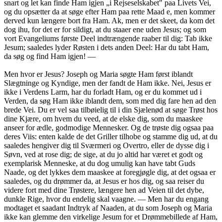
snart og let kan finde Ham igjen „i Rejseselskabet" paa Livets Vei,
og du opsætter da at søge efter Ham paa rette Maad e, men kommer
derved kun længere bort fra Ham. Ak, men er det skeet, da kom det
dog ihu, for det er for sildigt, at du staaer ene uden Jesus; og som
vort Evangeliums første Deel indtrængende raaber til dig: Tab ikke
Jesum; saaledes lyder Røsten i dets anden Deel: Har du tabt Ham,
da søg og find Ham igjen! —
Men hvor er Jesus? Joseph og Maria søgte Ham først iblandt
Slægtninge og Kyndige, men der fandt de Ham ikke. Nei, Jesus er
ikke i Verdens Larm, har du forladt Ham, og er du kommet ud i
Verden, da søg Ham ikke iblandt dem, som med dig fare hen ad den
brede Vei. Du er vel saa tilbøielig til i din Sjælenød at søge Trøst hos
dine Kjære, om hvem du veed, at de elske dig, som du maaskee
anseer for ædle, godmodige Mennesker. Og de trøste dig ogsaa paa
deres Viis: enten kalde de det Griller tilhobe og stamme dig ud, at du
saaledes hengiver dig til Sværmeri og Overtro, eller de dysse dig i
Søvn, ved at rose dig; de sige, at du jo altid har været et godt og
exemplarisk Menneske, at du dog umulig kan have tabt Guds
Naade, og det lykkes dem maaskee at foregjøgle dig, at det ogsaa er
saaledes, og du drømmer da, at Jesus er hos dig, og saa reiser du
videre fort med dine Trøstere, længere hen ad Veien til det dybe,
dunkle Rige, hvor du endelig skal vaagne. — Men har du engang
modtaget et saadant Indtryk af Naaden, at du som Joseph og Maria
ikke kan glemme den virkelige Jesum for et Drømmebillede af Ham,