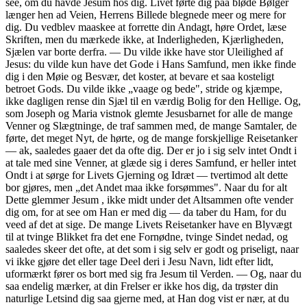
see, om du havde Jesum hos dig. Livet førte dig paa bløde Bølger
længer hen ad Veien, Herrens Billede blegnede meer og mere for
dig. Du vedblev maaskee at forrette din Andagt, høre Ordet, læse
Skriften, men du mærkede ikke, at Inderligheden, Kjærligheden,
Sjælen var borte derfra. — Du vilde ikke have stor Uleilighed af
Jesus: du vilde kun have det Gode i Hans Samfund, men ikke finde
dig i den Møie og Besvær, det koster, at bevare et saa kosteligt
betroet Gods. Du vilde ikke „vaage og bede", stride og kjæmpe,
ikke dagligen rense din Sjæl til en værdig Bolig for den Hellige. Og,
som Joseph og Maria vistnok glemte Jesusbarnet for alle de mange
Venner og Slægtninge, de traf sammen med, de mange Samtaler, de
førte, det meget Nyt, de hørte, og de mange forskjellige Reisetanker
— ak, saaledes gaaer det da ofte dig. Der er jo i sig selv intet Ondt i
at tale med sine Venner, at glæde sig i deres Samfund, er heller intet
Ondt i at sørge for Livets Gjerning og Idræt — tvertimod alt dette
bor gjøres, men „det Andet maa ikke forsømmes". Naar du for alt
Dette glemmer Jesum , ikke midt under det Altsammen ofte vender
dig om, for at see om Han er med dig — da taber du Ham, for du
veed af det at sige. De mange Livets Reisetanker have en Blyvægt
til at tvinge Blikket fra det ene Fornødne, tvinge Sindet nedad, og
saaledes skeer det ofte, at det som i sig selv er godt og priseligt, naar
vi ikke gjøre det eller tage Deel deri i Jesu Navn, lidt efter lidt,
uformærkt fører os bort med sig fra Jesum til Verden. — Og, naar du
saa endelig mærker, at din Frelser er ikke hos dig, da trøster din
naturlige Letsind dig saa gjerne med, at Han dog vist er nær, at du