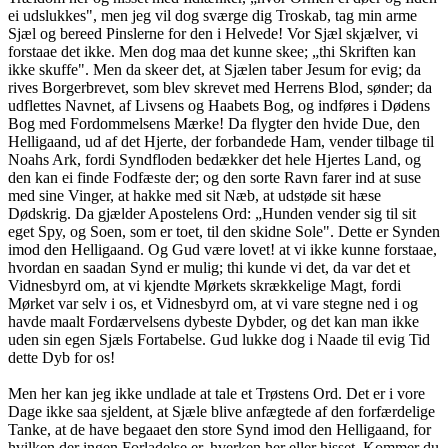
ei udslukkes", men jeg vil dog sværge dig Troskab, tag min arme
Sjæl og bereed Pinslerne for den i Helvede! Vor Sjæl skjælver, vi
forstaae det ikke. Men dog maa det kunne skee; „thi Skriften kan
ikke skuffe". Men da skeer det, at Sjælen taber Jesum for evig; da
rives Borgerbrevet, som blev skrevet med Herrens Blod, sønder; da
udflettes Navnet, af Livsens og Haabets Bog, og indføres i Dødens
Bog med Fordommelsens Mærke! Da flygter den hvide Due, den
Helligaand, ud af det Hjerte, der forbandede Ham, vender tilbage til
Noahs Ark, fordi Syndfloden bedækker det hele Hjertes Land, og
den kan ei finde Fodfæste der; og den sorte Ravn farer ind at suse
med sine Vinger, at hakke med sit Næb, at udstøde sit hæse
Dødskrig. Da gjælder Apostelens Ord: „Hunden vender sig til sit
eget Spy, og Soen, som er toet, til den skidne Sole". Dette er Synden
imod den Helligaand. Og Gud være lovet! at vi ikke kunne forstaae,
hvordan en saadan Synd er mulig; thi kunde vi det, da var det et
Vidnesbyrd om, at vi kjendte Mørkets skrækkelige Magt, fordi
Mørket var selv i os, et Vidnesbyrd om, at vi vare stegne ned i og
havde maalt Fordærvelsens dybeste Dybder, og det kan man ikke
uden sin egen Sjæls Fortabelse. Gud lukke dog i Naade til evig Tid
dette Dyb for os!
Men her kan jeg ikke undlade at tale et Trøstens Ord. Det er i vore
Dage ikke saa sjeldent, at Sjæle blive anfægtede af den forfærdelige
Tanke, at de have begaaet den store Synd imod den Helligaand, for
hvilken der ingen Forladelse er, hverken her eller hisset. Kommer du