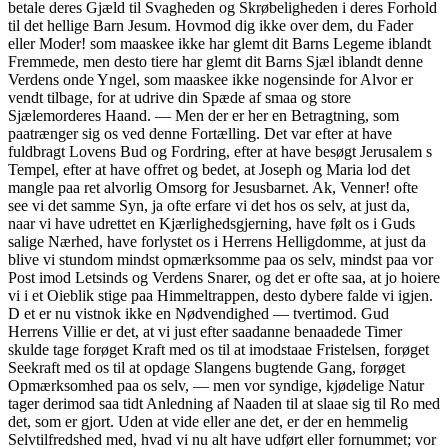
betale deres Gjæld til Svagheden og Skrøbeligheden i deres Forhold
til det hellige Barn Jesum. Hovmod dig ikke over dem, du Fader
eller Moder! som maaskee ikke har glemt dit Barns Legeme iblandt
Fremmede, men desto tiere har glemt dit Barns Sjæl iblandt denne
Verdens onde Yngel, som maaskee ikke nogensinde for Alvor er
vendt tilbage, for at udrive din Spæde af smaa og store
Sjælemorderes Haand. — Men der er her en Betragtning, som
paatrænger sig os ved denne Fortælling. Det var efter at have
fuldbragt Lovens Bud og Fordring, efter at have besøgt Jerusalem s
Tempel, efter at have offret og bedet, at Joseph og Maria lod det
mangle paa ret alvorlig Omsorg for Jesusbarnet. Ak, Venner! ofte
see vi det samme Syn, ja ofte erfare vi det hos os selv, at just da,
naar vi have udrettet en Kjærlighedsgjerning, have følt os i Guds
salige Nærhed, have forlystet os i Herrens Helligdomme, at just da
blive vi stundom mindst opmærksomme paa os selv, mindst paa vor
Post imod Letsinds og Verdens Snarer, og det er ofte saa, at jo hoiere
vi i et Oieblik stige paa Himmeltrappen, desto dybere falde vi igjen.
D et er nu vistnok ikke en Nødvendighed — tvertimod. Gud
Herrens Villie er det, at vi just efter saadanne benaadede Timer
skulde tage forøget Kraft med os til at imodstaae Fristelsen, forøget
Seekraft med os til at opdage Slangens bugtende Gang, forøget
Opmærksomhed paa os selv, — men vor syndige, kjødelige Natur
tager derimod saa tidt Anledning af Naaden til at slaae sig til Ro med
det, som er gjort. Uden at vide eller ane det, er der en hemmelig
Selvtilfredshed med, hvad vi nu alt have udført eller fornummet; vor