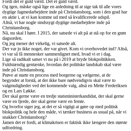
Fordi det er guld værd. Det er guld værd.
Og igen, måske også lige en anledning til at sige tak til alle vores
dygtige fagmedarbejdere inde på Christiansborg, som i den grad har
en aktie i, at vi kan komme ud med så kvalificerede udspil.
Altså, vi har nogle sindssygt dygtige medarbejdere inde på
Christiansborg.
Nå, nu skal I høre. I 2015, der satsede vi alt på at stå op for en grøn
dagsorden.
Og jeg mener det virkelig, vi satsede alt.
Der var jo ikke noget, der var givet. Kom vi overhovedet ind? Altså,
vi var så få mennesker sammenlignet med, hvad vi er i dag.
Lige så radikalt satser vi nu på i 2019 at bryde blokpolitikken.
Fuldstændig gentænke, hvordan det politiske landskab skal være
inde på Christiansborg.
Prøve at starte en process med borgerne og vælgerne, at de
begynder at forstå, at der ikke bare nødvendigvis skal være to
valgmuligheder ved det kommende valg, altså en Mette Frederiksen
og en Lars Løkke.
Der skal gerne være en tredje statsministerkandidat, der skal gerne
være en fjerde, der skal gerne være en femte.
Og hvorfor siger jeg, at det er så vigtigt at gøre op med politisk
blokpolitik og hele den måde, vi tænker business as usual på, når vi
snakker Christiansborg?
Jamen det er fordi, at klimakrisen er faktisk ikke længere den største
udfordring.