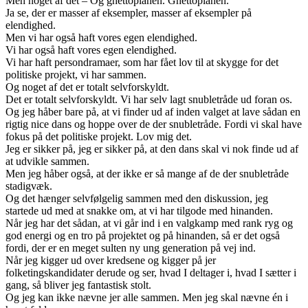
Men noget af det – Og ghettoplanen. Ghettoplanen.
Ja se, der er masser af eksempler, masser af eksempler på
elendighed.
Men vi har også haft vores egen elendighed.
Vi har også haft vores egen elendighed.
Vi har haft persondramaer, som har fået lov til at skygge for det
politiske projekt, vi har sammen.
Og noget af det er totalt selvforskyldt.
Det er totalt selvforskyldt. Vi har selv lagt snubletråde ud foran os.
Og jeg håber bare på, at vi finder ud af inden valget at lave sådan en
rigtig nice dans og hoppe over de der snubletråde. Fordi vi skal have
fokus på det politiske projekt. Lov mig det.
Jeg er sikker på, jeg er sikker på, at den dans skal vi nok finde ud af
at udvikle sammen.
Men jeg håber også, at der ikke er så mange af de der snubletråde
stadigvæk.
Og det hænger selvfølgelig sammen med den diskussion, jeg
startede ud med at snakke om, at vi har tilgode med hinanden.
Når jeg har det sådan, at vi går ind i en valgkamp med rank ryg og
god energi og en tro på projektet og på hinanden, så er det også
fordi, der er en meget sulten ny ung generation på vej ind.
Når jeg kigger ud over kredsene og kigger på jer
folketingskandidater derude og ser, hvad I deltager i, hvad I sætter i
gang, så bliver jeg fantastisk stolt.
Og jeg kan ikke nævne jer alle sammen. Men jeg skal nævne én i