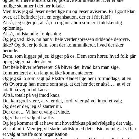
og der er mere konstruktive, positive kommentarer. Der er alle
mulige stemmer i det her lokale.
Men hvis jeg så læser nettet lige nu og læser aviserne. Er I godt klar
over, at I befinder jer i en organisation, der er i frit fald?
Altså, jeg siger jer, altså, en organisation som er i fuldstændig
opløsning.
Altså, fuldstændig i opløsning.
Og jeg ved ikke, nu har vi hele verdenspressen siddende derovre,
ikke? Og det er jo dem, som der kommunikerer, hvad der sker
herinde.
Dem, som kigger på jer, kigger på os. Dem som hører, hvad folk går
op og siger på talerstolen.
Det hele bliver referereret. Så bliver det, hvad kan man sige,
kommenteret af en lang række kommentatorer.
Og jeg så jo som sagt på Ekstra Bladet lige her i formiddags, at en
vis Qvortrup han mente som sagt, at det her det er altså … at vi er
totalt på vej imod kaos.
Altså, totalt på vej imod kaos.
Det kan godt være, at vi er det, fordi vi er på vej imod et valg.
Og det er der, jeg så starter nu.
Der er at ... Vi har et valg at vinde.
Og vi har et valg at træffe.
Og jeg kommer til at have mit hovedfokus på selvfølgelig det valg,
vi skal ud i. Men jeg vil starte faktisk med det sidste, nemlig at vi har
et valg at træffe som organisation.