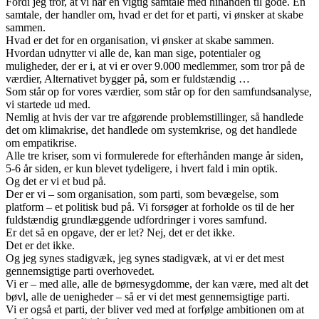
Fordi jeg tror, at vi har en vigtig samtale med hinanden til gode. En
samtale, der handler om, hvad er det for et parti, vi ønsker at skabe
sammen.
Hvad er det for en organisation, vi ønsker at skabe sammen.
Hvordan udnytter vi alle de, kan man sige, potentialer og
muligheder, der er i, at vi er over 9.000 medlemmer, som tror på de
værdier, Alternativet bygger på, som er fuldstændig …
Som står op for vores værdier, som står op for den samfundsanalyse,
vi startede ud med.
Nemlig at hvis der var tre afgørende problemstillinger, så handlede
det om klimakrise, det handlede om systemkrise, og det handlede
om empatikrise.
Alle tre kriser, som vi formulerede for efterhånden mange år siden,
5-6 år siden, er kun blevet tydeligere, i hvert fald i min optik.
Og det er vi et bud på.
Der er vi – som organisation, som parti, som bevægelse, som
platform – et politisk bud på. Vi forsøger at forholde os til de her
fuldstændig grundlæggende udfordringer i vores samfund.
Er det så en opgave, der er let? Nej, det er det ikke.
Det er det ikke.
Og jeg synes stadigvæk, jeg synes stadigvæk, at vi er det mest
gennemsigtige parti overhovedet.
Vi er – med alle, alle de børnesygdomme, der kan være, med alt det
bøvl, alle de uenigheder – så er vi det mest gennemsigtige parti.
Vi er også et parti, der bliver ved med at forfølge ambitionen om at