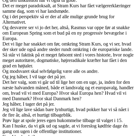
Og den diskussion har vi også til gode.
Det er meget paradoksalt, at Stram Kurs har fået vælgererklæringer
samme dag, som vi har landsmøde.
Og i det perspektiv så er der af alle mulige grunde brug for
Alternativet.
Og desværre ser vi jo det her, altså, Rasmus var oppe før at snakke
om European Spring som et bud på en ny progressiv bevægelse i
Europa.
Det vi lige har snakket om før, omkring Stram Kurs, og vi ser, hvad
der sker ude også andre steder rundt omkring i de europæiske lande.
Så står vi faktisk på et meget følsomt sted i vores historie, hvor nogle
meget autoritære, dogmatiske, højreradikale kræfter har fået i den
grad en højtaler.
Og modsvaret skal selvfølgelig være alle os andre.
Og jeg håber, I vil tage det på jer.
Det her valg, som vi går ud til lige her om en uge, ja, inden for den
næste halvanden måned, både et landsvalg og et europavalg, handler
om, hvad vil vi med Europa? Hvor skal Europa hen? Hvad vil vi
med Danmark? Hvor skal Danmark hen?
Jeg håber, I tager det på jer.
Jeg vil lige lave sådan bare lynhurtigt, hvad pokker har vi så nået i
de fire år, altså, et hurtigt tilbageblik.
Prøv lige at spole jeres egen hukommelse tilbage til valget i 15.
Kan I huske, da vi gik ud og sagde, at vi foreslog kødfrie dage én
gang om ugen i de offentlige institutioner.