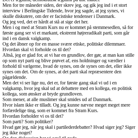
Men for tre måneder siden, der skrev jeg, og gik jeg ind i et stort
interview i Berlingske Tidende, hvor jeg sagde, at jeg synes, vi
skulle diskutere, om der er facistiske tendenser i Danmark.
Og jeg ved, det er hårdt at stå at sige det her.
Men i og med at Stram Kurs nu er kommet på stemmesedlen, så for
første gang ser vi et markant, ekstremt højreradikalt parti, som går
ind i en dansk valgkamp.
Og det åbner op for en masse svære etiske, politiske dilemmaer.
Hvordan skal vi forholde os til det?
Altså, jeg er glad for, at vi har en grundlov, der gør, at man kan stille
op som nyt parti og blive prøvet af, ens holdninger og værdier i
forhold til vælgerne, hvad de synes, om de synes om det, eller ikke
synes om det. Om de synes, at det parti skal repræsentere den
pågældende.
Men det vi ser lige nu, det er, for første gang skal vi ud i en
valgkamp, hvor jeg skal ud at debattere med en kollega, en politisk
kollega, som ønsker at bryde grundloven.
Som mener, at alle muslimer skal smides ud af Danmark.
Hvor islam ikke er tilladt. Og jeg kunne nævne meget meget mere
forfærdelige ting, som er kommet fra Stram Kurs.
Hvordan forholder vi os til det?
Som parti? Som politiker?
Hvad gør jeg, når jeg skal i partilederdebatter? Hvad siger jeg? Siger
jeg ikke noget?