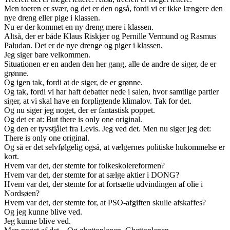
Men toeren er svær, og det er den også, fordi vi er ikke længere den
nye dreng eller pige i klassen.
Nu er der kommet en ny dreng mere i klassen.
Altså, der er både Klaus Riskjær og Pernille Vermund og Rasmus
Paludan. Det er de nye drenge og piger i klassen.
Jeg siger bare velkommen.
Situationen er en anden den her gang, alle de andre de siger, de er
grønne.
Og igen tak, fordi at de siger, de er grønne.
Og tak, fordi vi har haft debatter nede i salen, hvor samtlige partier
siger, at vi skal have en forpligtende klimalov. Tak for det.
Og nu siger jeg noget, der er fantastisk poppet.
Og det er at: But there is only one original.
Og den er tyvstjålet fra Levis. Jeg ved det. Men nu siger jeg det:
There is only one original.
Og så er det selvfølgelig også, at vælgernes politiske hukommelse er
kort.
Hvem var det, der stemte for folkeskolereformen?
Hvem var det, der stemte for at sælge aktier i DONG?
Hvem var det, der stemte for at fortsætte udvindingen af olie i
Nordsøen?
Hvem var det, der stemte for, at PSO-afgiften skulle afskaffes?
Og jeg kunne blive ved.
Jeg kunne blive ved.