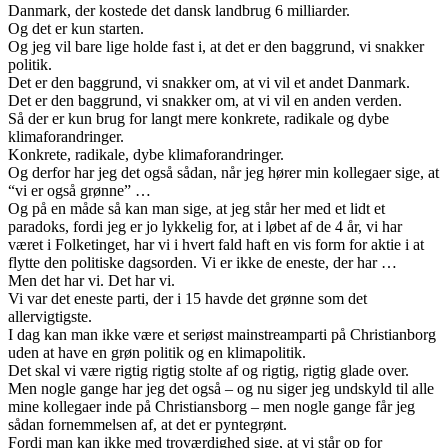
Danmark, der kostede det dansk landbrug 6 milliarder.
Og det er kun starten.
Og jeg vil bare lige holde fast i, at det er den baggrund, vi snakker
politik.
Det er den baggrund, vi snakker om, at vi vil et andet Danmark.
Det er den baggrund, vi snakker om, at vi vil en anden verden.
Så der er kun brug for langt mere konkrete, radikale og dybe
klimaforandringer.
Konkrete, radikale, dybe klimaforandringer.
Og derfor har jeg det også sådan, når jeg hører min kollegaer sige, at
“vi er også grønne” …
Og på en måde så kan man sige, at jeg står her med et lidt et
paradoks, fordi jeg er jo lykkelig for, at i løbet af de 4 år, vi har
været i Folketinget, har vi i hvert fald haft en vis form for aktie i at
flytte den politiske dagsorden. Vi er ikke de eneste, der har …
Men det har vi. Det har vi.
Vi var det eneste parti, der i 15 havde det grønne som det
allervigtigste.
I dag kan man ikke være et seriøst mainstreamparti på Christianborg
uden at have en grøn politik og en klimapolitik.
Det skal vi være rigtig rigtig stolte af og rigtig, rigtig glade over.
Men nogle gange har jeg det også – og nu siger jeg undskyld til alle
mine kollegaer inde på Christiansborg – men nogle gange får jeg
sådan fornemmelsen af, at det er pyntegrønt.
Fordi man kan ikke med troværdighed sige, at vi står op for