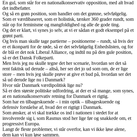
En gul, som står for en nationalkonservativ opposition, med alt hvad
det indbefatter.
Og så en grøn position, som handler om det grønne, selvfølgelig.
Som er værdibaseret, som er holistisk, tænker 360 grader rundt, som
står op for feminisme og mangfoldighed og alle de gode ting.
Og det er klart, vi synes jo selv, at vi er sådan et godt eksempel på et
grønt parti.
Og hvis man skulle tage partierne – positionerne – rundt, så hvis der
er et ikonparti for de røde, så er det selvfølgelig Enhedslisten, og for
de blå er det nok Liberal Alliance, og indtil nu på den gule position,
så er det Dansk Folkeparti.
Men hvis jeg nu skulle tegne det her scenarie, hvordan ser det så
rent faktisk ud derude – altså, her ser det jo ud som om, de er lige
store – men hvis jeg skulle prøve at give et bud på, hvordan ser det
så ud derude lige nu i Danmark?
Hvor står Danmark værdipolitisk lige nu?
Så er den største politiske udfordring, at der er så mange, som synes,
at en nationalkonservativ retning for Danmark er rigtig.
Som har en tilbageskuende – i min optik – tilbageskuende og
defensiv forståelse af, hvad der er rigtigt i Danmark.
Som ønsker, at vi skal trække os ind i nationen i stedet for at
involverede sig i, som Rasmus stod her lige før og snakkede om, et
progressivt Europa.
Langt de fleste problemer, vi står overfor, kan vi ikke løse alene,
dem kan vi kun løse sammen.