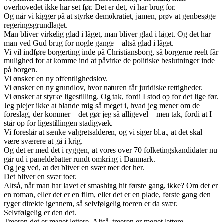
overhovedet ikke har set før. Det er det, vi har brug for.
Og når vi kigger på at styrke demokratiet, jamen, prøv at genbesøge
regeringsgrundlaget.
Man bliver virkelig glad i låget, man bliver glad i låget. Og det har
man ved Gud brug for nogle gange – altså glad i låget.
Vi vil indføre borgerting inde på Christiansborg, så borgerne reelt får
mulighed for at komme ind at påvirke de politiske beslutninger inde
på borgen.
Vi ønsker en ny offentlighedslov.
Vi ønsker en ny grundlov, hvor naturen får juridiske rettigheder.
Vi ønsker at styrke ligestilling. Og tak, fordi I stod op for det lige før.
Jeg plejer ikke at blande mig så meget i, hvad jeg mener om de
foreslag, der kommer – det gør jeg så alligevel – men tak, fordi at I
står op for ligestillingen stadigvæk.
Vi foreslår at sænke valgretsalderen, og vi siger bl.a., at det skal
være sværere at gå i krig.
Og det er med det i ryggen, at vores over 70 folketingskandidater nu
går ud i paneldebatter rundt omkring i Danmark.
Og jeg ved, at det bliver en svær toer det her.
Det bliver en svær toer.
Altså, når man har lavet et smashing hit første gang, ikke? Om det er
en roman, eller det er en film, eller det er en plade, første gang den
ryger direkte igennem, så selvfølgelig toeren er da svær.
Selvfølgelig er den det.
Treeren det er meget lettere. Altså, treeren er meget lettere.