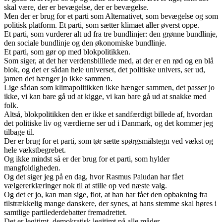
skal være, der er bevægelse, der er bevægelse.
Men der er brug for et parti som Alternativet, som bevægelse og som
politisk platform. Et parti, som sætter klimaet aller øverst oppe.
Et parti, som vurderer alt ud fra tre bundlinjer: den grønne bundlinje,
den sociale bundlinje og den økonomiske bundlinje.
Et parti, som gør op med blokpolitikken.
Som siger, at det her verdensbilllede med, at der er en rød og en blå
blok, og det er sådan hele universet, det politiske univers, ser ud,
jamen det hænger jo ikke sammen.
Lige sådan som klimapolitikken ikke hænger sammen, det passer jo
ikke, vi kan bare gå ud at kigge, vi kan bare gå ud at snakke med
folk.
Altså, blokpolitikken den er ikke et sandfærdigt billede af, hvordan
det politiske liv og værdierne ser ud i Danmark, og det kommer jeg
tilbage til.
Der er brug for et parti, som tør sætte spørgsmålstegn ved vækst og
hele vækstbegrebet.
Og ikke mindst så er der brug for et parti, som hylder
mangfoldigheden.
Og det siger jeg på en dag, hvor Rasmus Paludan har fået
vælgererklæringer nok til at stille op ved næste valg.
Og det er jo, kan man sige, flot, at han har fået den opbakning fra
tilstrækkelig mange danskere, der synes, at hans stemme skal høres i
samtlige partilederdebatter fremadrettet.
Det er legitimt, demokratisk legitimt på alle måder.