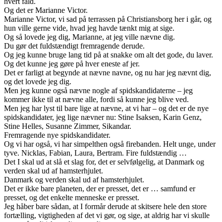
hvert fald.
Og det er Marianne Victor.
Marianne Victor, vi sad på terrassen på Christiansborg her i går, og
hun ville gerne vide, hvad jeg havde tænkt mig at sige.
Og så lovede jeg dig, Marianne, at jeg ville nævne dig.
Du gør det fuldstændigt fremragende derude.
Og jeg kunne bruge lang tid på at snakke om alt det gode, du laver.
Og det kunne jeg gøre på hver eneste af jer.
Det er farligt at begynde at nævne navne, og nu har jeg nævnt dig,
og det lovede jeg dig.
Men jeg kunne også nævne nogle af spidskandidaterne – jeg
kommer ikke til at nævne alle, fordi så kunne jeg blive ved.
Men jeg har lyst til bare lige at nævne, at vi har – og det er de nye
spidskandidater, jeg lige nævner nu: Stine Isaksen, Karin Genz,
Stine Helles, Susanne Zimmer, Sikandar.
Fremragende nye spidskandidater.
Og vi har også, vi har simpelthen også firebanden. Helt unge, under
tyve. Nicklas, Fabian, Laura, Bertram. Fire fuldstændig …
Det I skal ud at slå et slag for, det er selvfølgelig, at Danmark og
verden skal ud af hamsterhjulet.
Danmark og verden skal ud af hamsterhjulet.
Det er ikke bare planeten, der er presset, det er … samfund er
presset, og det enkelte menneske er presset.
Jeg håber bare sådan, at I formår derude at skitsere hele den store
fortælling, vigtigheden af det vi gør, og sige, at aldrig har vi skulle