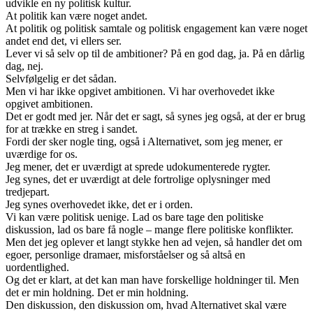
udvikle en ny politisk kultur.
At politik kan være noget andet.
At politik og politisk samtale og politisk engagement kan være noget
andet end det, vi ellers ser.
Lever vi så selv op til de ambitioner? På en god dag, ja. På en dårlig
dag, nej.
Selvfølgelig er det sådan.
Men vi har ikke opgivet ambitionen. Vi har overhovedet ikke
opgivet ambitionen.
Det er godt med jer. Når det er sagt, så synes jeg også, at der er brug
for at trække en streg i sandet.
Fordi der sker nogle ting, også i Alternativet, som jeg mener, er
uværdige for os.
Jeg mener, det er uværdigt at sprede udokumenterede rygter.
Jeg synes, det er uværdigt at dele fortrolige oplysninger med
tredjepart.
Jeg synes overhovedet ikke, det er i orden.
Vi kan være politisk uenige. Lad os bare tage den politiske
diskussion, lad os bare få nogle – mange flere politiske konflikter.
Men det jeg oplever et langt stykke hen ad vejen, så handler det om
egoer, personlige dramaer, misforståelser og så altså en
uordentlighed.
Og det er klart, at det kan man have forskellige holdninger til. Men
det er min holdning. Det er min holdning.
Den diskussion, den diskussion om, hvad Alternativet skal være