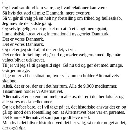
er.
Og hvad samfund kan være, og hvad relationer kan være.
Så hvis det stod til mig: Danmark, mere eventyr.
Så vi går til valg på en helt ny fortælling om frihed og fællesskab.
Jeg nævnte det sidste gang.
Og selvfølgelig er det ønsket om at få et langt mere grønt,
humanistisk, kreativt og internationalt nysgerrigt Danmark.
Det er vores Danmark.
Det er vores Danmark.
Og det er jeg stolt af, at det er det, vi vil.
Det er den fortælling, vi går ud og møder vælgerne med, lige når
valget bliver udskrevet.
Til jer vil jeg så til gengæld sige: Gå nu ud og gør det med umage.
Gør jer umage.
Lige nu er vi i en situation, hvor vi sammen holder Alternativets
skæbne.
Altså, det er os, der er i det her rum. Alle de 9.000 medlemmer.
Tilsammen holder vi Alternativet.
Alternativet er spændt ud mellem alle os, der er i det her lokale, og
alle vores med-medlemmer.
Og jeg håber bare, at I vil tage på jer, det historiske ansvar det er, og
gå op imod den forestilling om, at Alternativet bare var en parentes.
Det kunne Alternativet som parti godt leve med.
Men hvis det bliver historien ved det her valg, så er der noget andet,
der også dør.