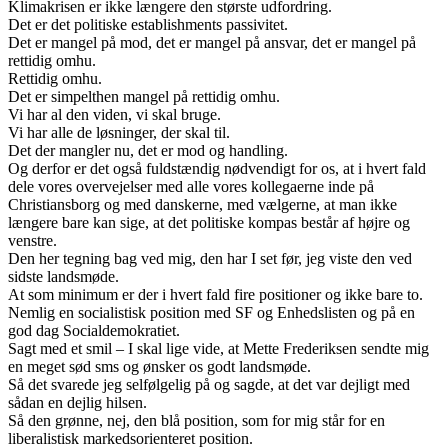
Klimakrisen er ikke længere den største udfordring.
Det er det politiske establishments passivitet.
Det er mangel på mod, det er mangel på ansvar, det er mangel på
rettidig omhu.
Rettidig omhu.
Det er simpelthen mangel på rettidig omhu.
Vi har al den viden, vi skal bruge.
Vi har alle de løsninger, der skal til.
Det der mangler nu, det er mod og handling.
Og derfor er det også fuldstændig nødvendigt for os, at i hvert fald
dele vores overvejelser med alle vores kollegaerne inde på
Christiansborg og med danskerne, med vælgerne, at man ikke
længere bare kan sige, at det politiske kompas består af højre og
venstre.
Den her tegning bag ved mig, den har I set før, jeg viste den ved
sidste landsmøde.
At som minimum er der i hvert fald fire positioner og ikke bare to.
Nemlig en socialistisk position med SF og Enhedslisten og på en
god dag Socialdemokratiet.
Sagt med et smil – I skal lige vide, at Mette Frederiksen sendte mig
en meget sød sms og ønsker os godt landsmøde.
Så det svarede jeg selfølgelig på og sagde, at det var dejligt med
sådan en dejlig hilsen.
Så den grønne, nej, den blå position, som for mig står for en
liberalistisk markedsorienteret position.