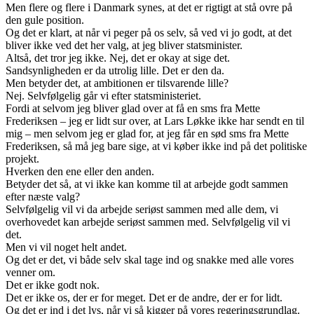
Men flere og flere i Danmark synes, at det er rigtigt at stå ovre på
den gule position.
Og det er klart, at når vi peger på os selv, så ved vi jo godt, at det
bliver ikke ved det her valg, at jeg bliver statsminister.
Altså, det tror jeg ikke. Nej, det er okay at sige det.
Sandsynligheden er da utrolig lille. Det er den da.
Men betyder det, at ambitionen er tilsvarende lille?
Nej. Selvfølgelig går vi efter statsministeriet.
Fordi at selvom jeg bliver glad over at få en sms fra Mette
Frederiksen – jeg er lidt sur over, at Lars Løkke ikke har sendt en til
mig – men selvom jeg er glad for, at jeg får en sød sms fra Mette
Frederiksen, så må jeg bare sige, at vi køber ikke ind på det politiske
projekt.
Hverken den ene eller den anden.
Betyder det så, at vi ikke kan komme til at arbejde godt sammen
efter næste valg?
Selvfølgelig vil vi da arbejde seriøst sammen med alle dem, vi
overhovedet kan arbejde seriøst sammen med. Selvfølgelig vil vi
det.
Men vi vil noget helt andet.
Og det er det, vi både selv skal tage ind og snakke med alle vores
venner om.
Det er ikke godt nok.
Det er ikke os, der er for meget. Det er de andre, der er for lidt.
Og det er ind i det lys, når vi så kigger på vores regeringsgrundlag.