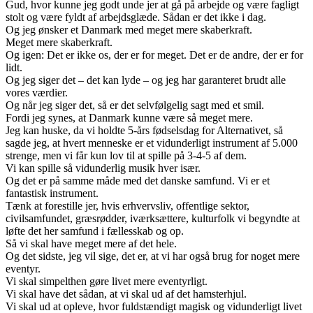
Gud, hvor kunne jeg godt unde jer at gå på arbejde og være fagligt
stolt og være fyldt af arbejdsglæde. Sådan er det ikke i dag.
Og jeg ønsker et Danmark med meget mere skaberkraft.
Meget mere skaberkraft.
Og igen: Det er ikke os, der er for meget. Det er de andre, der er for
lidt.
Og jeg siger det – det kan lyde – og jeg har garanteret brudt alle
vores værdier.
Og når jeg siger det, så er det selvfølgelig sagt med et smil.
Fordi jeg synes, at Danmark kunne være så meget mere.
Jeg kan huske, da vi holdte 5-års fødselsdag for Alternativet, så
sagde jeg, at hvert menneske er et vidunderligt instrument af 5.000
strenge, men vi får kun lov til at spille på 3-4-5 af dem.
Vi kan spille så vidunderlig musik hver især.
Og det er på samme måde med det danske samfund. Vi er et
fantastisk instrument.
Tænk at forestille jer, hvis erhvervsliv, offentlige sektor,
civilsamfundet, græsrødder, iværksættere, kulturfolk vi begyndte at
løfte det her samfund i fællesskab og op.
Så vi skal have meget mere af det hele.
Og det sidste, jeg vil sige, det er, at vi har også brug for noget mere
eventyr.
Vi skal simpelthen gøre livet mere eventyrligt.
Vi skal have det sådan, at vi skal ud af det hamsterhjul.
Vi skal ud at opleve, hvor fuldstændigt magisk og vidunderligt livet