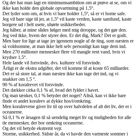
Og der har man lagt en minimumsambition om at prøve at se, om vi
ikke kan holde den globale opvarmning på 1,5º.
Det lyder som om, at hvis vi bare holder 1,5º, så er vi home safe.
Jeg vil bare sige til jer, at 1,5º vil kaste verden, kaste samfund, kaste
borgere ud i helt usete, uhørte usikkerheder.
Jeg håber, at mine slides følger med mig deroppe, og det gør den.
Jeg ved ikke, hvem der styrer den. Er det dig, Mark? Det er godt.
Men bare for lige at tage jer igennem nogle af de ting, som næsten er
så voldsomme, at man ikke helt selv personligt kan tage dem ind.
Men 270 millioner mennesker flere vil mangle rent vand, hvis vi
krydser 1,5º.
Hele lande vil forsvinde, dvs. kulturer vil forsvinde.
Årligt er de ekstra udgifter, det vil komme til at koste 65 milliarder.
Det er så store tal, at man næsten ikke kan tage det ind, og vi
snakker om 1,5 º.
90 % af koralrevet vil forsvinde.
Det dækker cirka 0,1 % af, hvad det fylder i havet.
Og man tænker, 0,1 % betyder det noget? Altså, kan vi ikke bare
finde et andet koralrev at dykke hos/i/omkring.
Men koralrevene giver liv til op over halvdelen af alt det liv, der er i
oceanerne.
Så 0,1 % er årsagen til så uendelig meget liv og muligheden for alle
de mennesker, der bor omkring oceanerne.
Og det vil betyde ekstremt vejr.
Storme, usikkerhed. Sidste år, da vi havde den varmeste sommer i