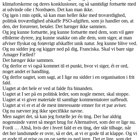
klimaforskerne og deres konklusioner, og så samtidigt fortsætte med
at udvinde olie i Nordsøen. Det kan man ikke.
Og igen i min optik, så kan man heller ikke med troværdighed,
politisk troværdighed afskaffe PSO-afgiften, som jo handler om, at
den, der forurener, betaler. Det hænger ikke sammen.
Og jeg kunne fortsætte, jeg kunne fortsætte med dem, som vil gøre
elbilerne dyrere, jeg kunne snakke om alle dem, som siger, at man
afviser flyskat og forøvrigt afskaffer unik natur. Jeg kunne blive ved.
Og nu sidder jeg og kigger ned på dig, Franciska. Skal vi bare sige
Amager Fælled?
Det hænger ikke sammen.
Og derfor er vi også kommet til et punkt, hvor vi siger, ét er ord,
noget andet er handling.
Og derfor uagtet, som sagt, at I lige nu sidder i en organisation i frit
fald.
Uagtet at det hele er ved at falde fra hinanden.
Uagtet at I ser på en politisk leder, som nogle mener, skal stoppe.
Uagtet at vi giver materiale til samtlige kommentatorer uafbrudt.
Uagtet at vi er et af de mest interessante emner for et par aviser.
Og nu nævner jeg ikke specifikke navne.
Men uagtet det, så kan jeg fortælle jer én ting. Der har aldrig
nogensinde været så meget brug for Alternativet, som der er lige nu.
Fordi … Altså, hvis der i hvert fald er en ting, der står tilbage, når
det her landsmøde er ovre, så er det, at vi er gode til at klappe. Og vi
er gode til at rejse os op og sætte os ned igen. Det er lige, som det