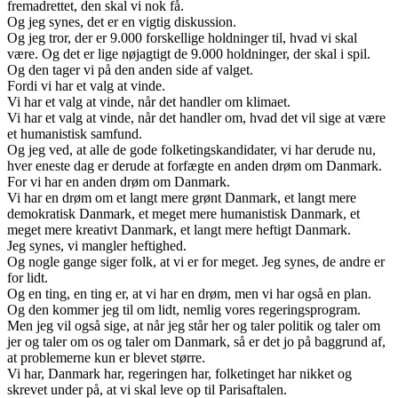
fremadrettet, den skal vi nok få.
Og jeg synes, det er en vigtig diskussion.
Og jeg tror, der er 9.000 forskellige holdninger til, hvad vi skal
være. Og det er lige nøjagtigt de 9.000 holdninger, der skal i spil.
Og den tager vi på den anden side af valget.
Fordi vi har et valg at vinde.
Vi har et valg at vinde, når det handler om klimaet.
Vi har et valg at vinde, når det handler om, hvad det vil sige at være
et humanistisk samfund.
Og jeg ved, at alle de gode folketingskandidater, vi har derude nu,
hver eneste dag er derude at forfægte en anden drøm om Danmark.
For vi har en anden drøm om Danmark.
Vi har en drøm om et langt mere grønt Danmark, et langt mere
demokratisk Danmark, et meget mere humanistisk Danmark, et
meget mere kreativt Danmark, et langt mere heftigt Danmark.
Jeg synes, vi mangler heftighed.
Og nogle gange siger folk, at vi er for meget. Jeg synes, de andre er
for lidt.
Og en ting, en ting er, at vi har en drøm, men vi har også en plan.
Og den kommer jeg til om lidt, nemlig vores regeringsprogram.
Men jeg vil også sige, at når jeg står her og taler politik og taler om
jer og taler om os og taler om Danmark, så er det jo på baggrund af,
at problemerne kun er blevet større.
Vi har, Danmark har, regeringen har, folketinget har nikket og
skrevet under på, at vi skal leve op til Parisaftalen.