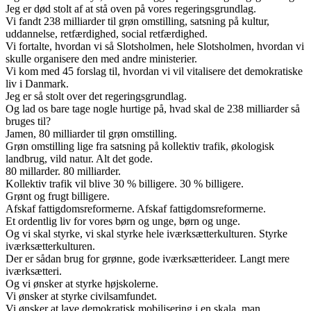
Jeg er død stolt af at stå oven på vores regeringsgrundlag.
Vi fandt 238 milliarder til grøn omstilling, satsning på kultur,
uddannelse, retfærdighed, social retfærdighed.
Vi fortalte, hvordan vi så Slotsholmen, hele Slotsholmen, hvordan vi
skulle organisere den med andre ministerier.
Vi kom med 45 forslag til, hvordan vi vil vitalisere det demokratiske
liv i Danmark.
Jeg er så stolt over det regeringsgrundlag.
Og lad os bare tage nogle hurtige på, hvad skal de 238 milliarder så
bruges til?
Jamen, 80 milliarder til grøn omstilling.
Grøn omstilling lige fra satsning på kollektiv trafik, økologisk
landbrug, vild natur. Alt det gode.
80 millarder. 80 milliarder.
Kollektiv trafik vil blive 30 % billigere. 30 % billigere.
Grønt og frugt billigere.
Afskaf fattigdomsreformerne. Afskaf fattigdomsreformerne.
Et ordentlig liv for vores børn og unge, børn og unge.
Og vi skal styrke, vi skal styrke hele iværksætterkulturen. Styrke
iværksætterkulturen.
Der er sådan brug for grønne, gode iværksætterideer. Langt mere
iværksætteri.
Og vi ønsker at styrke højskolerne.
Vi ønsker at styrke civilsamfundet.
Vi ønsker at lave demokratisk mobilisering i en skala, man