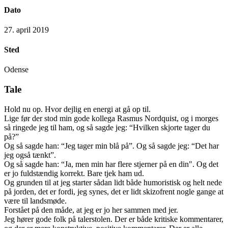
Dato
27. april 2019
Sted
Odense
Tale
Hold nu op. Hvor dejlig en energi at gå op til.
Lige før der stod min gode kollega Rasmus Nordquist, og i morges
så ringede jeg til ham, og så sagde jeg: “Hvilken skjorte tager du
på?”
Og så sagde han: “Jeg tager min blå på”. Og så sagde jeg: “Det har
jeg også tænkt”.
Og så sagde han: “Ja, men min har flere stjerner på en din". Og det
er jo fuldstændig korrekt. Bare tjek ham ud.
Og grunden til at jeg starter sådan lidt både humoristisk og helt nede
på jorden, det er fordi, jeg synes, det er lidt skizofrent nogle gange at
være til landsmøde.
Forstået på den måde, at jeg er jo her sammen med jer.
Jeg hører gode folk på talerstolen. Der er både kritiske kommentarer,