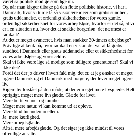
været så politisk modige som lige nu.
Og når man kigger tilbage på den flotte politiske historie, vi har i
Danmark, hvor vi turde få så visionære ideer som gratis sundhed,
gratis uddannelse, et ordentligt sikkerhedsnet for vores gamle,
ordentligt sikkerhedsnet for vores arbejdsløse, hvorfor er det så, at vi
er i en situation nu, hvor det at snakke borgerløn, det nærmest er
radikalt?
At det er meget avanceret, hvis man snakker 30-timers arbejdsuge?
Prøv lige at tænk på, hvor radikalt en vision det var at få gratis
sundhed i Danmark eller gratis uddannelse eller et sikkerhedsnet for
vores arbejdsløse og vores ældre.
Skal vi ikke være lige så modige som tidligere generationer? Skal vi
ikke det?
Fordi det der jo driver i hvert fald mig, det er, at jeg ønsker et meget
rigere Danmark og et Danmark med borgere, der lever meget rigere
liv.
Rigere liv forstået på den måde, at der er meget mere livsglæde. Helt
oprigtigt, meget mere livsglæde. Glæde for livet.
Mere tid til venner og familie.
Meget mere natur, vi kan komme ud at opleve.
Mere tillid hinanden imellem.
Ja, mere kærlighed.
Mere arbejdsglæde.
Altså, mere arbejdsglæde. Og det siger jeg ikke mindst til vores
offentlige ansatte.