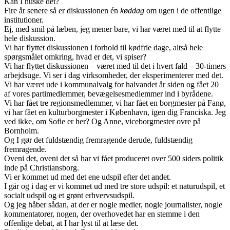
Kan I huske det?
Fire år senere så er diskussionen én
køddag
om ugen i de offentlige
institutioner.
Ej, med smil på læben, jeg mener bare, vi har været med til at flytte
hele diskussion.
Vi har flyttet diskussionen i forhold til kødfrie dage, altså hele
spørgsmålet omkring, hvad er det, vi spiser?
Vi har flyttet diskussionen – været med til det i hvert fald – 30-timers
arbejdsuge. Vi ser i dag virksomheder, der eksperimenterer med det.
Vi har været ude i kommunalvalg for halvandet år siden og fået 20
af vores partimedlemmer, bevægelsesmedlemmer ind i byrådene.
Vi har fået tre regionsmedlemmer, vi har fået en borgmester på Fanø,
vi har fået en kulturborgmester i København, igen dig Franciska. Jeg
ved ikke, om Sofie er her? Og Anne, viceborgmester ovre på
Bornholm.
Og I gør det fuldstændig fremragende derude, fuldstændig
fremragende.
Oveni det, oveni det så har vi fået produceret over 500 siders politik
inde på Christiansborg.
Vi er kommet ud med det ene udspil efter det andet.
I går og i dag er vi kommet ud med tre store udspil: et naturudspil, et
socialt udspil og et grønt erhvervsudspil.
Og jeg håber sådan, at der er nogle medier, nogle journalister, nogle
kommentatorer, nogen, der overhovedet har en stemme i den
offenlige debat, at I har lyst til at læse det.