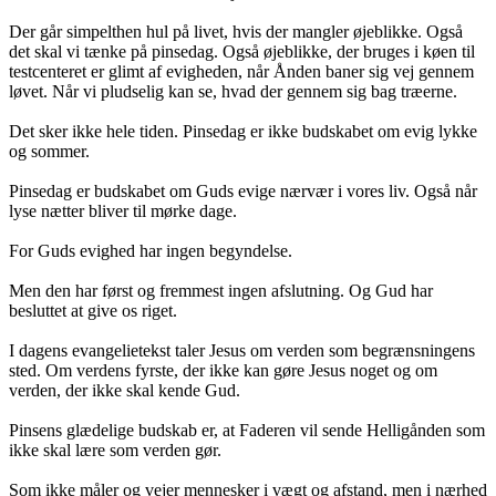
Der går simpelthen hul på livet, hvis der mangler øjeblikke. Også
det skal vi tænke på pinsedag. Også øjeblikke, der bruges i køen til
testcenteret er glimt af evigheden, når Ånden baner sig vej gennem
løvet. Når vi pludselig kan se, hvad der gennem sig bag træerne.
Det sker ikke hele tiden. Pinsedag er ikke budskabet om evig lykke
og sommer.
Pinsedag er budskabet om Guds evige nærvær i vores liv. Også når
lyse nætter bliver til mørke dage.
For Guds evighed har ingen begyndelse.
Men den har først og fremmest ingen afslutning. Og Gud har
besluttet at give os riget.
I dagens evangelietekst taler Jesus om verden som begrænsningens
sted. Om verdens fyrste, der ikke kan gøre Jesus noget og om
verden, der ikke skal kende Gud.
Pinsens glædelige budskab er, at Faderen vil sende Helligånden som
ikke skal lære som verden gør.
Som ikke måler og vejer mennesker i vægt og afstand, men i nærhed