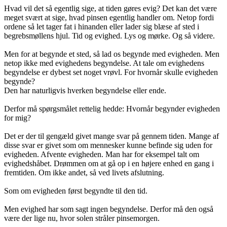
Hvad vil det så egentlig sige, at tiden gøres evig? Det kan det være
meget svært at sige, hvad pinsen egentlig handler om. Netop fordi
ordene så let tager fat i hinanden eller lader sig blæse af sted i
begrebsmøllens hjul. Tid og evighed. Lys og mørke. Og så videre.
Men for at begynde et sted, så lad os begynde med evigheden. Men
netop ikke med evighedens begyndelse. At tale om evighedens
begyndelse er dybest set noget vrøvl. For hvornår skulle evigheden
begynde?
Den har naturligvis hverken begyndelse eller ende.
Derfor må spørgsmålet rettelig hedde: Hvornår begynder evigheden
for mig?
Det er der til gengæld givet mange svar på gennem tiden. Mange af
disse svar er givet som om mennesker kunne befinde sig uden for
evigheden. Afvente evigheden. Man har for eksempel talt om
evighedshåbet. Drømmen om at gå op i en højere enhed en gang i
fremtiden. Om ikke andet, så ved livets afslutning.
Som om evigheden først begyndte til den tid.
Men evighed har som sagt ingen begyndelse. Derfor må den også
være der lige nu, hvor solen stråler pinsemorgen.