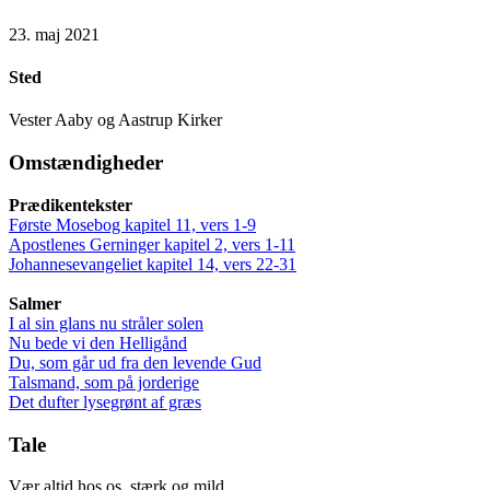
23. maj 2021
Sted
Vester Aaby og Aastrup Kirker
Omstændigheder
Prædikentekster
Første Mosebog kapitel 11, vers 1-9
Apostlenes Gerninger kapitel 2, vers 1-11
Johannesevangeliet kapitel 14, vers 22-31
Salmer
I al sin glans nu stråler solen
Nu bede vi den Helligånd
Du, som går ud fra den levende Gud
Talsmand, som på jorderige
Det dufter lysegrønt af græs
Tale
Vær altid hos os, stærk og mild,