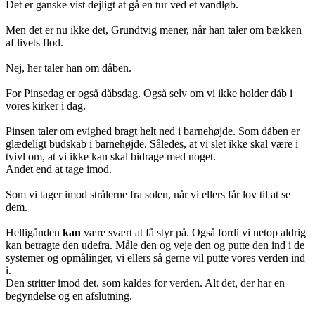
Det er ganske vist dejligt at gå en tur ved et vandløb.
Men det er nu ikke det, Grundtvig mener, når han taler om bækken
af livets flod.
Nej, her taler han om dåben.
For Pinsedag er også dåbsdag. Også selv om vi ikke holder dåb i
vores kirker i dag.
Pinsen taler om evighed bragt helt ned i barnehøjde. Som dåben er
glædeligt budskab i barnehøjde. Således, at vi slet ikke skal være i
tvivl om, at vi ikke kan skal bidrage med noget.
Andet end at tage imod.
Som vi tager imod strålerne fra solen, når vi ellers får lov til at se
dem.
Helligånden
kan
være svært at få styr på. Også fordi vi netop aldrig
kan betragte den udefra. Måle den og veje den og putte den ind i de
systemer og opmålinger, vi ellers så gerne vil putte vores verden ind
i.
Den stritter imod det, som kaldes for verden. Alt det, der har en
begyndelse og en afslutning.