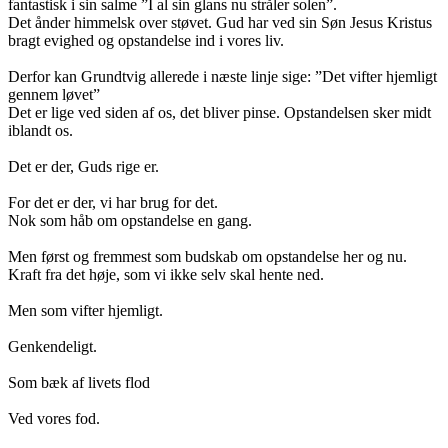
fantastisk i sin salme ”I al sin glans nu stråler solen”.
Det ånder himmelsk over støvet. Gud har ved sin Søn Jesus Kristus
bragt evighed og opstandelse ind i vores liv.
Derfor kan Grundtvig allerede i næste linje sige: ”Det vifter hjemligt
gennem løvet”
Det er lige ved siden af os, det bliver pinse. Opstandelsen sker midt
iblandt os.
Det er der, Guds rige er.
For det er der, vi har brug for det.
Nok som håb om opstandelse en gang.
Men først og fremmest som budskab om opstandelse her og nu.
Kraft fra det høje, som vi ikke selv skal hente ned.
Men som vifter hjemligt.
Genkendeligt.
Som bæk af livets flod
Ved vores fod.