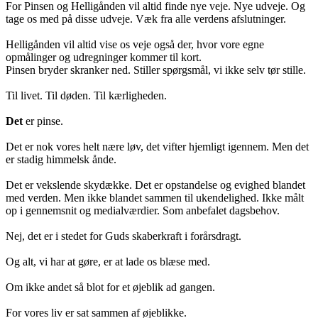
For Pinsen og Helligånden vil altid finde nye veje. Nye udveje. Og
tage os med på disse udveje. Væk fra alle verdens afslutninger.
Helligånden vil altid vise os veje også der, hvor vore egne
opmålinger og udregninger kommer til kort.
Pinsen bryder skranker ned. Stiller spørgsmål, vi ikke selv tør stille.
Til livet. Til døden. Til kærligheden.
Det
er pinse.
Det er nok vores helt nære løv, det vifter hjemligt igennem. Men det
er stadig himmelsk ånde.
Det er vekslende skydække. Det er opstandelse og evighed blandet
med verden. Men ikke blandet sammen til ukendelighed. Ikke målt
op i gennemsnit og medialværdier. Som anbefalet dagsbehov.
Nej, det er i stedet for Guds skaberkraft i forårsdragt.
Og alt, vi har at gøre, er at lade os blæse med.
Om ikke andet så blot for et øjeblik ad gangen.
For vores liv er sat sammen af øjeblikke.