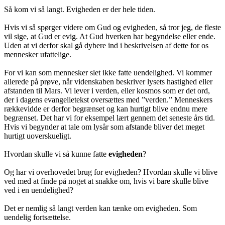
Så kom vi så langt. Evigheden er der hele tiden.
Hvis vi så spørger videre om Gud og evigheden, så tror jeg, de fleste
vil sige, at Gud er evig. At Gud hverken har begyndelse eller ende.
Uden at vi derfor skal gå dybere ind i beskrivelsen af dette for os
mennesker ufattelige.
For vi kan som mennesker slet ikke fatte uendelighed. Vi kommer
allerede på prøve, når videnskaben beskriver lysets hastighed eller
afstanden til Mars. Vi lever i verden, eller kosmos som er det ord,
der i dagens evangelietekst oversættes med ”verden.” Menneskers
rækkevidde er derfor begrænset og kan hurtigt blive endnu mere
begrænset. Det har vi for eksempel lært gennem det seneste års tid.
Hvis vi begynder at tale om lysår som afstande bliver det meget
hurtigt uoverskueligt.
Hvordan skulle vi så kunne fatte
evigheden
?
Og har vi overhovedet brug for evigheden? Hvordan skulle vi blive
ved med at finde på noget at snakke om, hvis vi bare skulle blive
ved i en uendelighed?
Det er nemlig så langt verden kan tænke om evigheden. Som
uendelig fortsættelse.