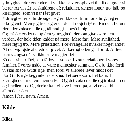
ydmyghed, der erkender, at vi ikke selv er ophavet til alt det gode vi
bærer. At vi står på skuldrene af; relationer, generationer, tro, håb og
kærlighed, som vi har fået givet.
Ydmyghed er at turde sige: Jeg er ikke centrum for alting. Jeg er
ikke glemt. Men jeg tror jeg er en del af noget større. En del af Guds
rige, der vokser stille og tålmodigt – også i mig.
Og måske er det netop den ydmyghed, der kan give os ro i en
verden, der hele tiden kalder på mere. Mere fart. Mere synlighed,
mere rigtig tro. Mere præstation. For evangeliet hvisker noget andet.
At det vigtigste allerede er givet. At kærligheden går forud. At livet
bæres - også når vi ikke selv magter det.
Så det, vi har fået, kan få lov at vokse. I vores relationer. I vores
familier. I vores måde at være mennesker sammen. Og jo ikke fordi
vi skal skabe Guds rige, men fordi vi allerede lever midt i det.
For Guds rige begynder i det små. I et sædekorn. I et barn. I
kærligheden mellem mennesker. Og det vokser stille og trofast – i os
og imellem os. Og derfor kan vi leve i troen på, at vi er - altid
allerede elsket.
Amen i Jesu navn. Amen.
Kilde
Kilde