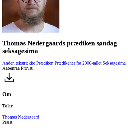
Thomas Nedergaards prædiken søndag
seksagesima
Anden tekstrække
Prædiken
Prædikener fra 2000-tallet
Seksagesima
Aabenraa Provsti
Om
Taler
Thomas Nedergaard
Præst