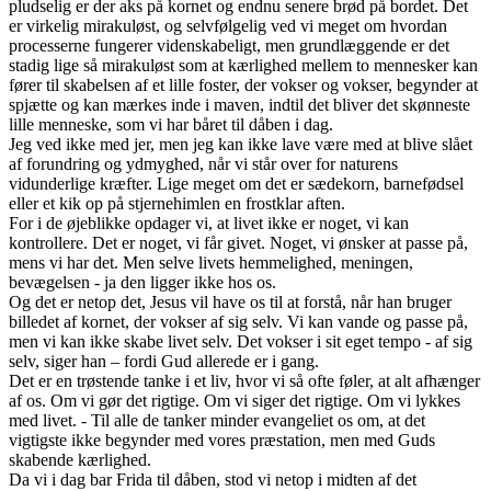
pludselig er der aks på kornet og endnu senere brød på bordet. Det
er virkelig mirakuløst, og selvfølgelig ved vi meget om hvordan
processerne fungerer videnskabeligt, men grundlæggende er det
stadig lige så mirakuløst som at kærlighed mellem to mennesker kan
fører til skabelsen af et lille foster, der vokser og vokser, begynder at
spjætte og kan mærkes inde i maven, indtil det bliver det skønneste
lille menneske, som vi har båret til dåben i dag.
Jeg ved ikke med jer, men jeg kan ikke lave være med at blive slået
af forundring og ydmyghed, når vi står over for naturens
vidunderlige kræfter. Lige meget om det er sædekorn, barnefødsel
eller et kik op på stjernehimlen en frostklar aften.
For i de øjeblikke opdager vi, at livet ikke er noget, vi kan
kontrollere. Det er noget, vi får givet. Noget, vi ønsker at passe på,
mens vi har det. Men selve livets hemmelighed, meningen,
bevægelsen - ja den ligger ikke hos os.
Og det er netop det, Jesus vil have os til at forstå, når han bruger
billedet af kornet, der vokser af sig selv. Vi kan vande og passe på,
men vi kan ikke skabe livet selv. Det vokser i sit eget tempo - af sig
selv, siger han – fordi Gud allerede er i gang.
Det er en trøstende tanke i et liv, hvor vi så ofte føler, at alt afhænger
af os. Om vi gør det rigtige. Om vi siger det rigtige. Om vi lykkes
med livet. - Til alle de tanker minder evangeliet os om, at det
vigtigste ikke begynder med vores præstation, men med Guds
skabende kærlighed.
Da vi i dag bar Frida til dåben, stod vi netop i midten af det