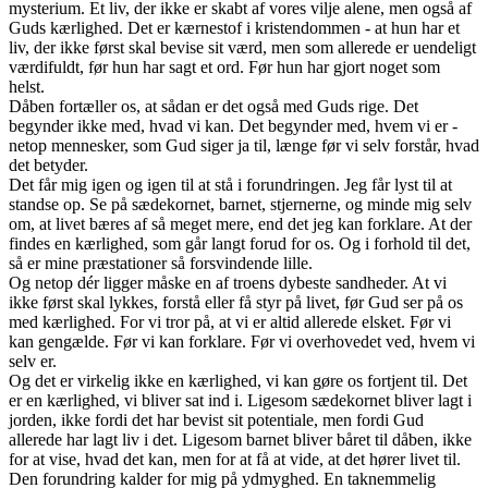
mysterium. Et liv, der ikke er skabt af vores vilje alene, men også af
Guds kærlighed. Det er kærnestof i kristendommen - at hun har et
liv, der ikke først skal bevise sit værd, men som allerede er uendeligt
værdifuldt, før hun har sagt et ord. Før hun har gjort noget som
helst.
Dåben fortæller os, at sådan er det også med Guds rige. Det
begynder ikke med, hvad vi kan. Det begynder med, hvem vi er -
netop mennesker, som Gud siger ja til, længe før vi selv forstår, hvad
det betyder.
Det får mig igen og igen til at stå i forundringen. Jeg får lyst til at
standse op. Se på sædekornet, barnet, stjernerne, og minde mig selv
om, at livet bæres af så meget mere, end det jeg kan forklare. At der
findes en kærlighed, som går langt forud for os. Og i forhold til det,
så er mine præstationer så forsvindende lille.
Og netop dér ligger måske en af troens dybeste sandheder. At vi
ikke først skal lykkes, forstå eller få styr på livet, før Gud ser på os
med kærlighed. For vi tror på, at vi er altid allerede elsket. Før vi
kan gengælde. Før vi kan forklare. Før vi overhovedet ved, hvem vi
selv er.
Og det er virkelig ikke en kærlighed, vi kan gøre os fortjent til. Det
er en kærlighed, vi bliver sat ind i. Ligesom sædekornet bliver lagt i
jorden, ikke fordi det har bevist sit potentiale, men fordi Gud
allerede har lagt liv i det. Ligesom barnet bliver båret til dåben, ikke
for at vise, hvad det kan, men for at få at vide, at det hører livet til.
Den forundring kalder for mig på ydmyghed. En taknemmelig