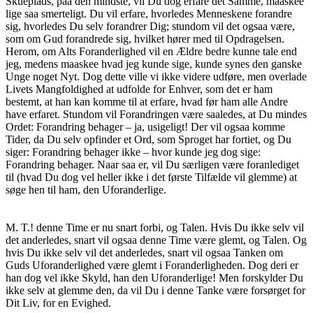
Skueplads, paa den mindste, vil Du dog erfare det Samme, maaskee
lige saa smerteligt. Du vil erfare, hvorledes Menneskene forandre
sig, hvorledes Du selv forandrer Dig; stundom vil det ogsaa være,
som om Gud forandrede sig, hvilket hører med til Opdragelsen.
Herom, om Alts Foranderlighed vil en Ældre bedre kunne tale end
jeg, medens maaskee hvad jeg kunde sige, kunde synes den ganske
Unge noget Nyt. Dog dette ville vi ikke videre udføre, men overlade
Livets Mangfoldighed at udfolde for Enhver, som det er ham
bestemt, at han kan komme til at erfare, hvad før ham alle Andre
have erfaret. Stundom vil Forandringen være saaledes, at Du mindes
Ordet: Forandring behager – ja, usigeligt! Der vil ogsaa komme
Tider, da Du selv opfinder et Ord, som Sproget har fortiet, og Du
siger: Forandring behager ikke – hvor kunde jeg dog sige:
Forandring behager. Naar saa er, vil Du særligen være foranlediget
til (hvad Du dog vel heller ikke i det første Tilfælde vil glemme) at
søge hen til ham, den Uforanderlige.
M. T.! denne Time er nu snart forbi, og Talen. Hvis Du ikke selv vil
det anderledes, snart vil ogsaa denne Time være glemt, og Talen. Og
hvis Du ikke selv vil det anderledes, snart vil ogsaa Tanken om
Guds Uforanderlighed være glemt i Foranderligheden. Dog deri er
han dog vel ikke Skyld, han den Uforanderlige! Men forskylder Du
ikke selv at glemme den, da vil Du i denne Tanke være forsørget for
Dit Liv, for en Evighed.