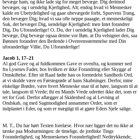
bevæge ham, og ikke lade sig for meget bevæge. Dig derimod
bevæger, og i uendelig Kjerlighed, Alt; endog hvad vi Mennesker
kalde en Ubetydelighed og gaae ubevægede forbi, Spurvens Trang,
den bevæger Dig; hvad vi saa ofte neppe paaagte, et menneskeligt
Suk, det bevæger Dig, uendelige Kjerlighed: men Intet forandrer
Dig, Du Uforanderlige! O, Du, der i uendelig Kjerlighed lader Dig
bevæge, Dig bevæge ogsaa denne vor Bøn, at Du velsigner den, saa
Bønnen forandrer den Bedende i Overeensstemmelse med Din
uforanderlige Villie, Du Uforanderlige!
Jacob 1, 17–21
Al god Gave og al fuldkommen Gave er ovenfra, og kommer ned
fra Lysenes Fader, hos hvilken er ikke Forandring eller Skygge af
Omskiftelse. Efter sit Raad fødte han os formedelst Sandheds Ord,
at vi skulde være en Førstegrøde af hans Skabninger. Derfor, mine
elskelige Brødre, være hvert Menneske snar til at høre, langsom til at
tale, langsom til Vrede; thi en Mands Vrede udretter ikke det, som er
ret for Gud. Derfor aflægger al Skidenhed og al Levning af
Ondskab, og med Sagtmodighed annammer Ordet, som er
indplantet i Eder, og som er mægtigt til at gjøre Eders Sjele salige.
M. T., Du har hørt Texten forelæse. Hvor nær ligger det nu ikke at
tænke paa Modsætningen: de timelige, de jordiske Tings
Foranderlighed, og Menneskenes Foranderlighed! Nedtrykkende,