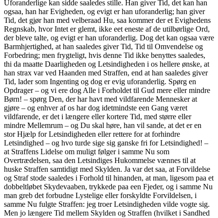
Uforanderlige kan sidde saaledes stille. Han giver Tid, det kan han
ogsaa, han har Evigheden, og evigt er han uforanderlig; han giver
Tid, det gjør han med velberaad Hu, saa kommer der et Evighedens
Regnskab, hvor Intet er glemt, ikke eet eneste af de utilbørlige Ord,
der bleve talte, og evigt er han uforanderlig. Dog det kan ogsaa være
Barmhjertighed, at han saaledes giver Tid, Tid til Omvendelse og
Forbedring; men frygteligt, hvis denne Tid ikke benyttes saaledes,
thi da maatte Daarligheden og Letsindigheden i os hellere ønske, at
han strax var ved Haanden med Straffen, end at han saaledes giver
Tid, lader som Ingenting og dog er evig uforanderlig. Spørg en
Opdrager – og vi ere dog Alle i Forholdet til Gud mere eller mindre
Børn! – spørg Den, der har havt med vildfarende Mennesker at
gjøre – og enhver af os har dog idetmindste een Gang været
vildfarende, er det i længere eller kortere Tid, med større eller
mindre Mellemrum – og Du skal høre, han vil sande, at det er en
stor Hjælp for Letsindigheden eller rettere for at forhindre
Letsindighed – og hvo turde sige sig ganske fri for Letsindighed! –
at Straffens Lidelse om muligt følger i samme Nu som
Overtrædelsen, saa den Letsindiges Hukommelse vænnes til at
huske Straffen samtidigt med Skylden. Ja var det saa, at Forvildelse
og Straf stode saaledes i Forhold til hinanden, at man, ligesom paa et
dobbeltløbet Skydevaaben, trykkede paa een Fjeder, og i samme Nu
man greb det forbudne Lystelige eller forskyldte Forvildelsen, i
samme Nu fulgte Straffen: jeg troer Letsindigheden vilde vogte sig.
Men jo længere Tid mellem Skylden og Straffen (hvilket i Sandhed