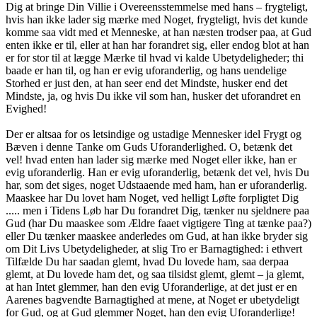
Dig at bringe Din Villie i Overeensstemmelse med hans – frygteligt,
hvis han ikke lader sig mærke med Noget, frygteligt, hvis det kunde
komme saa vidt med et Menneske, at han næsten trodser paa, at Gud
enten ikke er til, eller at han har forandret sig, eller endog blot at han
er for stor til at lægge Mærke til hvad vi kalde Ubetydeligheder; thi
baade er han til, og han er evig uforanderlig, og hans uendelige
Storhed er just den, at han seer end det Mindste, husker end det
Mindste, ja, og hvis Du ikke vil som han, husker det uforandret en
Evighed!
Der er altsaa for os letsindige og ustadige Mennesker idel Frygt og
Bæven i denne Tanke om Guds Uforanderlighed. O, betænk det
vel! hvad enten han lader sig mærke med Noget eller ikke, han er
evig uforanderlig. Han er evig uforanderlig, betænk det vel, hvis Du
har, som det siges, noget Udstaaende med ham, han er uforanderlig.
Maaskee har Du lovet ham Noget, ved helligt Løfte forpligtet Dig
..... men i Tidens Løb har Du forandret Dig, tænker nu sjeldnere paa
Gud (har Du maaskee som Ældre faaet vigtigere Ting at tænke paa?)
eller Du tænker maaskee anderledes om Gud, at han ikke bryder sig
om Dit Livs Ubetydeligheder, at slig Tro er Barnagtighed: i ethvert
Tilfælde Du har saadan glemt, hvad Du lovede ham, saa derpaa
glemt, at Du lovede ham det, og saa tilsidst glemt, glemt – ja glemt,
at han Intet glemmer, han den evig Uforanderlige, at det just er en
Aarenes bagvendte Barnagtighed at mene, at Noget er ubetydeligt
for Gud, og at Gud glemmer Noget, han den evig Uforanderlige!