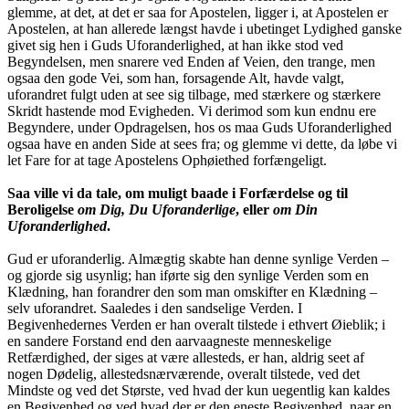
glemme, at det, at det er saa for Apostelen, ligger i, at Apostelen er
Apostelen, at han allerede længst havde i ubetinget Lydighed ganske
givet sig hen i Guds Uforanderlighed, at han ikke stod ved
Begyndelsen, men snarere ved Enden af Veien, den trange, men
ogsaa den gode Vei, som han, forsagende Alt, havde valgt,
uforandret fulgt uden at see sig tilbage, med stærkere og stærkere
Skridt hastende mod Evigheden. Vi derimod som kun endnu ere
Begyndere, under Opdragelsen, hos os maa Guds Uforanderlighed
ogsaa have en anden Side at sees fra; og glemme vi dette, da løbe vi
let Fare for at tage Apostelens Ophøiethed forfængeligt.
Saa ville vi da tale, om muligt baade i Forfærdelse og til
Beroligelse
om Dig, Du Uforanderlige
, eller
om Din
Uforanderlighed
.
Gud er uforanderlig. Almægtig skabte han denne synlige Verden –
og gjorde sig usynlig; han iførte sig den synlige Verden som en
Klædning, han forandrer den som man omskifter en Klædning –
selv uforandret. Saaledes i den sandselige Verden. I
Begivenhedernes Verden er han overalt tilstede i ethvert Øieblik; i
en sandere Forstand end den aarvaagneste menneskelige
Retfærdighed, der siges at være allesteds, er han, aldrig seet af
nogen Dødelig, allestedsnærværende, overalt tilstede, ved det
Mindste og ved det Største, ved hvad der kun uegentlig kan kaldes
en Begivenhed og ved hvad der er den eneste Begivenhed, naar en