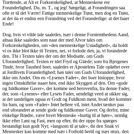
Trættende, at Alt er Forkrænkelighed, at Menneskene ere
Foranderlighed, Du, m. T., og jeg! Sørgeligt, at Forandringen saa
ofte er til det Værre! Fattige menneskelige Trøst, men dog en Trøst,
at der da er endnu een Forandring ved det Foranderlige: at det faaer
Ende!
Dog, hvis vi vilde tale saaledes, især i denne Forstemthedens Aand,
altsaa ikke saaledes som naar der med Alvor tales om
Forkrænkeligheden, om »den menneskelige Ustadighed«, da holdt
vi os ikke blot ikke til Texten, nei, vi forlode den, ja, vi forandrede
den. Thi i Texten tales der om det Modsatte, om Guds
Uforanderlighed. Texten er idel Fryd og Glæde; som fra Bjergenes
Tinde, hvor Taushed boer, saaledes er Apostelens Tale opløftet over
al Jordlivets Foranderlighed; han taler om Guds Uforanderlighed,
ikke om Andet. Om en »Lysenes Fader«, der boer histoppe, hvor
ingen Omskiftelse naaer hen, end ikke Skyggen af den. Om »gode
og fuldkomne Gaver«, der komme ned herovenfra, fra denne Fader,
der, som »Lysenes« eller Lysets Fader, uendeligt veed at sikkre sig,
at det sandeligen ogsaa er Godt og Fuldkom ment, hvad der kommer
fra ham, og som »Fader« Intet hellere vil, intet Andet tænker paa
end uforandret at sende gode og fuldkomne Gaver. Og derfor, mine
elskelige Brødre, være hvert Menneske »hurtig til at høre«, nemlig
ikke efter Løst og Fast, men op efter, thi der oppe fra spørges
bestandigt kun godt Nyt; »langsom til at tale«, thi den Snak vi
Mennesker kan komme med især i Forhold hertil og især strax, den