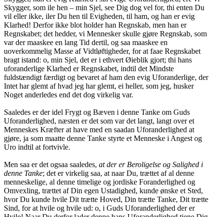
Skygger, som ile hen – min Sjel, see Dig dog vel for, thi enten Du
vil eller ikke, iler Du hen til Evigheden, til ham, og han er evig
Klarhed! Derfor ikke blot holder han Regnskab, men han er
Regnskabet; det hedder, vi Mennesker skulle gjøre Regnskab, som
var der maaskee en lang Tid dertil, og saa maaskee en
uoverkommelig Masse af Vidtløftigheder, for at faae Regnskabet
bragt istand: o, min Sjel, det er i ethvert Øieblik gjort; thi hans
uforanderlige Klarhed er Regnskabet, indtil det Mindste
fuldstændigt færdigt og bevaret af ham den evig Uforanderlige, der
Intet har glemt af hvad jeg har glemt, ei heller, som jeg, husker
Noget anderledes end det dog virkelig var.
Saaledes er der idel Frygt og Bæven i denne Tanke om Guds
Uforanderlighed, næsten er det som var det langt, langt over et
Menneskes Kræfter at have med en saadan Uforanderlighed at
gjøre, ja som maatte denne Tanke styrte et Menneske i Angest og
Uro indtil at fortvivle.
Men saa er det ogsaa saaledes,
at der er Beroligelse og Salighed i
denne Tanke
; det er virkelig saa, at naar Du, trættet af al denne
menneskelige, al denne timelige og jordiske Foranderlighed og
Omvexling, trættet af Din egen Ustadighed, kunde ønske et Sted,
hvor Du kunde hvile Dit trætte Hoved, Din trætte Tanke, Dit trætte
Sind, for at hvile og hvile ud: o, i Guds Uforanderlighed der er
Hvile! Naar Du derfor lader denne hans Uforanderlighed tjene Dig,