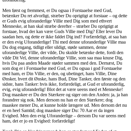
Men først og fremmest, er Du ogsaa i Forstaaelse med Gud,
betænker Du ret alvorligt, stræber Du oprigtigt at forstaae – og dette
er Guds evig uforanderlige Villie med Dig som med ethvert
Menneske, at han skal stræbe derefter – stræber Du oprigtigt at
forstaae, hvad der kan være Guds Villie med Dig? Eller lever Du
saadan hen, og dette er ikke faldet Dig ind? Forfærdeligt, at saa han
er den evig Uforanderlige! Thi med denne uforanderlige Villie maa
Du dog engang, tidligt eller sildigt, støde sammen, denne
uforanderlige Villie, der vilde, Du skulde betænke dette, fordi den
vilde Dit Vel, denne uforanderlige Villie, som saa maa knuse Dig,
hvis Du paa anden Maade støder sammen med den. Dernæst, Du
som dog er i Forstaaelse med Gud, er Du ogsaa i god Forstaaelse
med ham, er Din Villie, er den, og ubetinget, hans Villie, Dine
Ønsker, hvert dit Ønske, hans Bud, Dine Tanker, den første og den
sidste, hans Tanker: hvis ikke, forfærdeligt, at Gud er uforanderlig,
evig, evig uforanderlig! Blot det at være ueens med et Menneske!
Dog maaskee er Du den Stærkere og siger om den Anden: ja, ja han
forandrer sig nok. Men dersom nu han er den Stærkere; dog
maaskee mener Du, at kunne holde længere ud. Men dersom det nu
er en heel Samtid; dog maaskee siger Du: 70 Aar er da ingen
Evighed. Men den evig Uforanderlige – dersom Du var ueens med
ham, det er jo en Evighed: forfærdeligt!