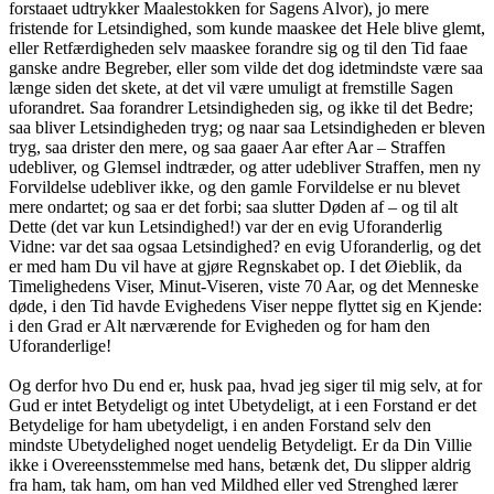
forstaaet udtrykker Maalestokken for Sagens Alvor), jo mere
fristende for Letsindighed, som kunde maaskee det Hele blive glemt,
eller Retfærdigheden selv maaskee forandre sig og til den Tid faae
ganske andre Begreber, eller som vilde det dog idetmindste være saa
længe siden det skete, at det vil være umuligt at fremstille Sagen
uforandret. Saa forandrer Letsindigheden sig, og ikke til det Bedre;
saa bliver Letsindigheden tryg; og naar saa Letsindigheden er bleven
tryg, saa drister den mere, og saa gaaer Aar efter Aar – Straffen
udebliver, og Glemsel indtræder, og atter udebliver Straffen, men ny
Forvildelse udebliver ikke, og den gamle Forvildelse er nu blevet
mere ondartet; og saa er det forbi; saa slutter Døden af – og til alt
Dette (det var kun Letsindighed!) var der en evig Uforanderlig
Vidne: var det saa ogsaa Letsindighed? en evig Uforanderlig, og det
er med ham Du vil have at gjøre Regnskabet op. I det Øieblik, da
Timelighedens Viser, Minut-Viseren, viste 70 Aar, og det Menneske
døde, i den Tid havde Evighedens Viser neppe flyttet sig en Kjende:
i den Grad er Alt nærværende for Evigheden og for ham den
Uforanderlige!
Og derfor hvo Du end er, husk paa, hvad jeg siger til mig selv, at for
Gud er intet Betydeligt og intet Ubetydeligt, at i een Forstand er det
Betydelige for ham ubetydeligt, i en anden Forstand selv den
mindste Ubetydelighed noget uendelig Betydeligt. Er da Din Villie
ikke i Overeensstemmelse med hans, betænk det, Du slipper aldrig
fra ham, tak ham, om han ved Mildhed eller ved Strenghed lærer