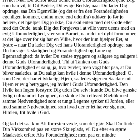
som han vil, til Dit Bedste, Dit evige Bedste, naar Du lader Dig
opdrage, saa Din Egenvillie (og det er fra den Foranderligheden
egenligen kommer, endnu mere end udenfra) uddøer, jo før jo
hellere, det hjælper Dig jo ikke, Du skal enten med det Gode eller
med det Onde, tænk Dig det Forgjeves i at ville være ueens med en
evig Uforanderlighed, vær som Barnet, naar det ret dybt fornemmer,
at det lige over for sig har en Villie, hvor der kun hjælper Eet, at
lystre – naar Du lader Dig ved hans Uforanderlighed opdrage, saa
Du forsager Ustadighed og Foranderlighed og Lune og
Egenraadighed: da hviler Du stedse tryggere og saligere og saligere i
denne Guds Uforanderlighed. Thi at Tanken om Guds
Uforanderlighed er salig, ja, hvo tvivler; men vogt blot paa, at Du
bliver saaledes, at Du saligt kan hvile i denne Uforanderlighed! O,
som Den, der har et lykkeligt Hjem, saaledes siger en Saadan: mit
Hjem er evig betrygget, jeg hviler i Guds Uforanderlighed. Den
Hvile kan Ingen forstyrre Dig uden Du selv; kunde Du blive ganske
lydig i uforandret Lydighed, da skulde Du i ethvert Øieblik med
samme Nødvendighed som et tungt Legeme synker til Jorden, eller
med samme Nødvendighed som hvad der er let hæver sig mod
Himlen, frit hvile i Gud.
Og lad det saa kun Alt forresten vexle, som det gjør. Skal Du finde
Din Virksomhed paa en større Skueplads, vil Du efter en større
Maalestok erfare Alts Foranderlighed; men paa en mindre