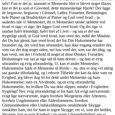
selv! Fast er det jo, saasnart et Menneske blot er blevet noget tilaars,
fast er det jo som et Gravsted, dette menneskelige Hjerte! Der ligge
de begravne, begravne i Glemsel, Løfter, Forsætter, Beslutninger,
hele Planer og Brudstykker af Planer og Gud veed hvad – ja
saaledes tale vi Mennesker, thi vi Mennesker tænke sjeldent ved
hvad vi sige; vi sige: der ligger Gud veed hvad. Og det sige vi
saadan halvt letsindigt, halvt træt af Livet – og saa er det saa
frygteligt sandt, at Gud veed hvad, han veed det, indtil det Mindste,
det Du har glemt, han veed hvad der for Din Hukommelse har
forandret sig, det veed han uforandret, han ikke engang erindrer det,
som var det dog noget siden, nei han veed det, som var det idag, og
han veed, om der i Forhold til noget af disse Ønsker, Forsætter,
Beslutninger var saa at sige talt til ham derom – og han er evig
uforandret og evig uforanderlig. O, kan et andet Menneskes
Hukommelse falde et Menneske til Byrde – nu, den er dog vel aldrig
saa ganske tilforladelig, og i ethvert Tilfælde det kan da ikke vare en
Evighed, jeg bliver dog fri for dette andet Menneske og hans
Hukommelse; men en Alvidende, og en evig uforanderlig
Hukommelse, fra hvilken Du saa ikke slipper, mindst i Evigheden:
frygteligt! Nei, evig uforanderligt er for ham Alt evigt nærværende,
evigt lige nærværende, ingen hverken Morgenens eller Aftenens,
hverken Ungdommens eller Alderdommens, hverken
Glemsomhedens eller Undskyldningens omskiftende Skygge
omskifter ham, nei for ham er ingen Skygge; ere vi, som det hedder,
Skygger, han er evig Klarhed i sin evige Uforanderlighed; ere vi