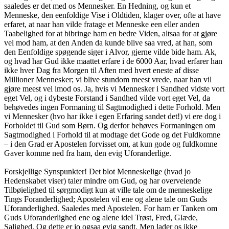
saaledes er det med os Mennesker. En Hedning, og kun et
Menneske, den eenfoldige Vise i Oldtiden, klager over, ofte at have
erfaret, at naar han vilde fratage et Menneske een eller anden
Taabelighed for at bibringe ham en bedre Viden, altsaa for at gjøre
vel mod ham, at den Anden da kunde blive saa vred, at han, som
den Eenfoldige spøgende siger i Alvor, gjerne vilde bide ham. Ak,
og hvad har Gud ikke maattet erfare i de 6000 Aar, hvad erfarer han
ikke hver Dag fra Morgen til Aften med hvert eneste af disse
Millioner Mennesker; vi blive stundom meest vrede, naar han vil
gjøre meest vel imod os. Ja, hvis vi Mennesker i Sandhed vidste vort
eget Vel, og i dybeste Forstand i Sandhed vilde vort eget Vel, da
behøvedes ingen Formaning til Sagtmodighed i dette Forhold. Men
vi Mennesker (hvo har ikke i egen Erfaring sandet det!) vi ere dog i
Forholdet til Gud som Børn. Og derfor behøves Formaningen om
Sagtmodighed i Forhold til at modtage det Gode og det Fuldkomne
– i den Grad er Apostelen forvisset om, at kun gode og fuldkomne
Gaver komme ned fra ham, den evig Uforanderlige.
Forskjellige Synspunkter! Det blot Menneskelige (hvad jo
Hedenskabet viser) taler mindre om Gud, og har overveiende
Tilbøielighed til sørgmodigt kun at ville tale om de menneskelige
Tings Foranderlighed; Apostelen vil ene og alene tale om Guds
Uforanderlighed. Saaledes med Apostelen. For ham er Tanken om
Guds Uforanderlighed ene og alene idel Trøst, Fred, Glæde,
Salighed. Og dette er jo ogsaa evig sandt. Men lader os ikke