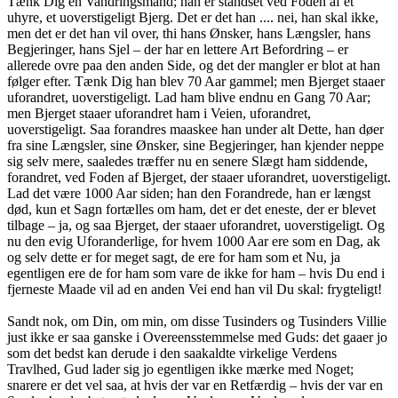
Tænk Dig en Vandringsmand; han er standset ved Foden af et
uhyre, et uoverstigeligt Bjerg. Det er det han .... nei, han skal ikke,
men det er det han vil over, thi hans Ønsker, hans Længsler, hans
Begjeringer, hans Sjel – der har en lettere Art Befordring – er
allerede ovre paa den anden Side, og det der mangler er blot at han
følger efter. Tænk Dig han blev 70 Aar gammel; men Bjerget staaer
uforandret, uoverstigeligt. Lad ham blive endnu en Gang 70 Aar;
men Bjerget staaer uforandret ham i Veien, uforandret,
uoverstigeligt. Saa forandres maaskee han under alt Dette, han døer
fra sine Længsler, sine Ønsker, sine Begjeringer, han kjender neppe
sig selv mere, saaledes træffer nu en senere Slægt ham siddende,
forandret, ved Foden af Bjerget, der staaer uforandret, uoverstigeligt.
Lad det være 1000 Aar siden; han den Forandrede, han er længst
død, kun et Sagn fortælles om ham, det er det eneste, der er blevet
tilbage – ja, og saa Bjerget, der staaer uforandret, uoverstigeligt. Og
nu den evig Uforanderlige, for hvem 1000 Aar ere som en Dag, ak
og selv dette er for meget sagt, de ere for ham som et Nu, ja
egentligen ere de for ham som vare de ikke for ham – hvis Du end i
fjerneste Maade vil ad en anden Vei end han vil Du skal: frygteligt!
Sandt nok, om Din, om min, om disse Tusinders og Tusinders Villie
just ikke er saa ganske i Overeensstemmelse med Guds: det gaaer jo
som det bedst kan derude i den saakaldte virkelige Verdens
Travlhed, Gud lader sig jo egentligen ikke mærke med Noget;
snarere er det vel saa, at hvis der var en Retfærdig – hvis der var en