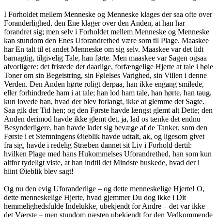
I Forholdet mellem Menneske og Menneske klages der saa ofte over
Foranderlighed, den Ene klager over den Anden, at han har
forandret sig; men selv i Forholdet mellem Menneske og Menneske
kan stundom den Enes Uforandrethed være som til Plage. Maaskee
har En talt til et andet Menneske om sig selv. Maaskee var det lidt
barnagtig, tilgivelig Tale, han førte. Men maaskee var Sagen ogsaa
alvorligere: det fristede det daarlige, forfængelige Hjerte at tale i høie
Toner om sin Begeistring, sin Følelses Varighed, sin Villen i denne
Verden. Den Anden hørte roligt derpaa, han ikke engang smilede,
eller forhindrede ham i at tale; han lod ham tale, han hørte, han taug,
kun lovede han, hvad der blev forlangt, ikke at glemme det Sagte.
Saa gik der Tid hen; og den Første havde længst glemt alt Dette; den
Anden derimod havde ikke glemt det, ja, lad os tænke det endnu
Besynderligere, han havde ladet sig bevæge af de Tanker, som den
Første i et Stemningens Øieblik havde udtalt, ak, og ligesom givet
fra sig, havde i redelig Stræben dannet sit Liv i Forhold dertil:
hvilken Plage med hans Hukommelses Uforandrethed, han som kun
altfor tydeligt viste, at han indtil det Mindste huskede, hvad der i
hiint Øieblik blev sagt!
Og nu den evig Uforanderlige – og dette menneskelige Hjerte! O,
dette menneskelige Hjerte, hvad gjemmer Du dog ikke i Dit
hemmelighedsfulde Indelukke, ubekjendt for Andre – det var ikke
det Værste – men stundom næsten ubekjendt for den Vedkommende