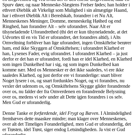
Spurv døer, og naar Menneske-Slægtens Frelser fødes; han holder i
ethvert Øieblik alt Virkeligt som Mulighed i sin almægtige Haand,
har i ethvert Øieblik Alt i Beredskab, forandrer i et Nu Alt,
Menneskenes Meninger, Domme, menneskelig Høihed og end
Ringhed, han forandrer Alt – selv uforandret. Naar Alt er
tilsyneladende Uforandrethed (thi det er kun tilsyneladende, at det
Udvortes til en vis Tid er uforandret, det forandres altid), i Alts
Omveltning forbliver han lige uforandret, ingen Omskiftelse berører
ham, end ikke Skyggen af Omskiftelsen; i uforandret Klarhed er
han, Lysenes Fader, evig uforandret. I uforandret Klarhed – ja just
derfor er det han er uforandret, fordi han er idel Klarhed, en Klarhed
som ingen Dunkelhed har i sig, og som ingen Dunkelhed kan
komme nær. Med os Mennesker er det ikke saaledes, vi ere ikke
saaledes Klarhed, og just derfor ere vi foranderlige: snart bliver
Noget lysere i os, og snart fordunkles Noget, og vi forandres, nu
vexler det udenom os, og Omskiftelsens Skygge glider forandrende
over os, nu falder der fra Omverdenen en forandrende Belysning
over os, medens vi selv under alt Dette igjen forandres i os selv.
Men Gud er uforanderlig.
Denne Tanke er
forfærdende, idel Frygt og Bæven
. I Almindelighed
fremhæves dette maaskee mindre; man klager over Menneskenes,
over alt det Timeliges Foranderlighed, men Gud er uforanderlig, det
er Trøsten, idel Trøst, siger endog Letsindigheden. Ja vist er Gud
uforanderlig.