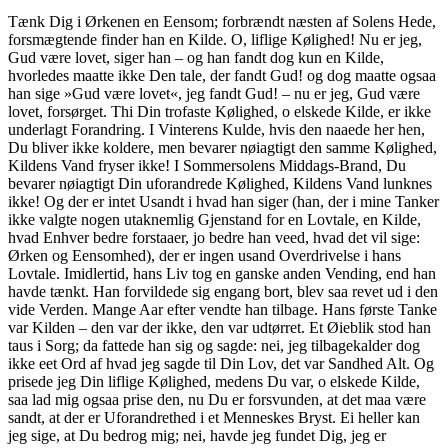
Tænk Dig i Ørkenen en Eensom; forbrændt næsten af Solens Hede,
forsmægtende finder han en Kilde. O, liflige Kølighed! Nu er jeg,
Gud være lovet, siger han – og han fandt dog kun en Kilde,
hvorledes maatte ikke Den tale, der fandt Gud! og dog maatte ogsaa
han sige »Gud være lovet«, jeg fandt Gud! – nu er jeg, Gud være
lovet, forsørget. Thi Din trofaste Kølighed, o elskede Kilde, er ikke
underlagt Forandring. I Vinterens Kulde, hvis den naaede her hen,
Du bliver ikke koldere, men bevarer nøiagtigt den samme Kølighed,
Kildens Vand fryser ikke! I Sommersolens Middags-Brand, Du
bevarer nøiagtigt Din uforandrede Kølighed, Kildens Vand lunknes
ikke! Og der er intet Usandt i hvad han siger (han, der i mine Tanker
ikke valgte nogen utaknemlig Gjenstand for en Lovtale, en Kilde,
hvad Enhver bedre forstaaer, jo bedre han veed, hvad det vil sige:
Ørken og Eensomhed), der er ingen usand Overdrivelse i hans
Lovtale. Imidlertid, hans Liv tog en ganske anden Vending, end han
havde tænkt. Han forvildede sig engang bort, blev saa revet ud i den
vide Verden. Mange Aar efter vendte han tilbage. Hans første Tanke
var Kilden – den var der ikke, den var udtørret. Et Øieblik stod han
taus i Sorg; da fattede han sig og sagde: nei, jeg tilbagekalder dog
ikke eet Ord af hvad jeg sagde til Din Lov, det var Sandhed Alt. Og
prisede jeg Din liflige Kølighed, medens Du var, o elskede Kilde,
saa lad mig ogsaa prise den, nu Du er forsvunden, at det maa være
sandt, at der er Uforandrethed i et Menneskes Bryst. Ei heller kan
jeg sige, at Du bedrog mig; nei, havde jeg fundet Dig, jeg er