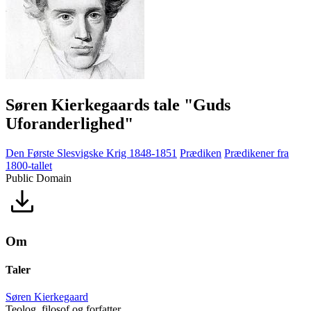
Søren Kierkegaards tale "Guds
Uforanderlighed"
Den Første Slesvigske Krig 1848-1851
Prædiken
Prædikener fra
1800-tallet
Public Domain
Om
Taler
Søren Kierkegaard
Teolog, filosof og forfatter