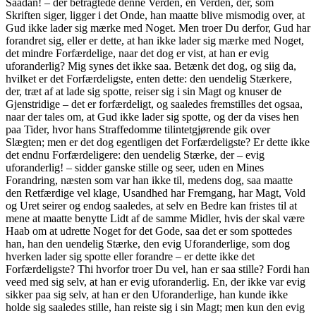
Saadan! – der betragtede denne Verden, en Verden, der, som
Skriften siger, ligger i det Onde, han maatte blive mismodig over, at
Gud ikke lader sig mærke med Noget. Men troer Du derfor, Gud har
forandret sig, eller er dette, at han ikke lader sig mærke med Noget,
det mindre Forfærdelige, naar det dog er vist, at han er evig
uforanderlig? Mig synes det ikke saa. Betænk det dog, og siig da,
hvilket er det Forfærdeligste, enten dette: den uendelig Stærkere,
der, træt af at lade sig spotte, reiser sig i sin Magt og knuser de
Gjenstridige – det er forfærdeligt, og saaledes fremstilles det ogsaa,
naar der tales om, at Gud ikke lader sig spotte, og der da vises hen
paa Tider, hvor hans Straffedomme tilintetgjørende gik over
Slægten; men er det dog egentligen det Forfærdeligste? Er dette ikke
det endnu Forfærdeligere: den uendelig Stærke, der – evig
uforanderlig! – sidder ganske stille og seer, uden en Mines
Forandring, næsten som var han ikke til, medens dog, saa maatte
den Retfærdige vel klage, Usandhed har Fremgang, har Magt, Vold
og Uret seirer og endog saaledes, at selv en Bedre kan fristes til at
mene at maatte benytte Lidt af de samme Midler, hvis der skal være
Haab om at udrette Noget for det Gode, saa det er som spottedes
han, han den uendelig Stærke, den evig Uforanderlige, som dog
hverken lader sig spotte eller forandre – er dette ikke det
Forfærdeligste? Thi hvorfor troer Du vel, han er saa stille? Fordi han
veed med sig selv, at han er evig uforanderlig. En, der ikke var evig
sikker paa sig selv, at han er den Uforanderlige, han kunde ikke
holde sig saaledes stille, han reiste sig i sin Magt; men kun den evig