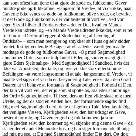
kan som oftest kun tjene til at gjøre de gode og fuldkomne Gaver
mindre gode og fuldkomne; »langsom til Vrede«, at vi da ikke, naar
Gaverne ikke synes os gode og fuldkomne, blive vrede, og bevirke,
at det Gode og Fuldkomne, der var bestemt til vort Vel, ved vor
egen Skyld bliver til Fordærvelse – det er Det, hvad en Mands
Vrede kan udrette, og »en Mands Vrede udretter ikke det, som er ret
for Gud«. »Derfor aflægger al Skidenhed og al Levning af
Ondskab« – som man reengjør og smykker sit Huus og selv sidder
pyntet, festligt ventende Besøget: at vi saaledes værdigen maatte
modtage de gode og fuldkomne Gaver. »Og med Sagtmodighed
annammer Ordet, som er indplantet i Eder, og som er mægtigt at
gjøre Eders Sjele salige«. Med Sagtmodighed! I Sandhed, hvis det
ikke var Apostelen, der talte, og hvis vi ikke strax efterkomme
Befalingen »at være langsomme til at tale, langsomme til Vrede«, vi
maatte vel sige: det var da en besynderlig Tale, ere vi da i den Grad
Daarer, at vi behøve at formanes til Sagtmodighed i Forhold til Den,
der kun vil vort Vel, det er jo som at spotte os, saaledes at anbringe
det Ord »Sagtmodighed«. Thi see, dersom Een vilde slaae mig med
Urette, og der da stod en Anden hos, der formanende sagde: find
Dig med Sagtmodighed deri; dette er ligefrem Tale. Men tænk Dig
det venligste Væsen, Kjerligheden selv; den har udsøgt en Gave,
bestemt for mig, og Gaven er god og fuldkommen, ja som
Kjerligheden selv; den kommer og vil skjenke mig denne Gave – da
staaer der et andet Menneske hos, og han siger formanende til mig:
lad mig nu see, at Du med Sagtmodighed finder Dig deri. Og dog