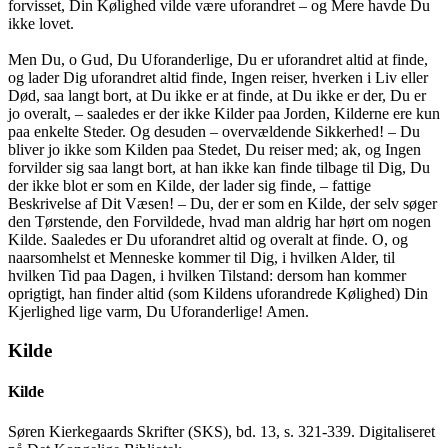
forvisset, Din Kølighed vilde være uforandret – og Mere havde Du
ikke lovet.
Men Du, o Gud, Du Uforanderlige, Du er uforandret altid at finde,
og lader Dig uforandret altid finde, Ingen reiser, hverken i Liv eller
Død, saa langt bort, at Du ikke er at finde, at Du ikke er der, Du er
jo overalt, – saaledes er der ikke Kilder paa Jorden, Kilderne ere kun
paa enkelte Steder. Og desuden – overvældende Sikkerhed! – Du
bliver jo ikke som Kilden paa Stedet, Du reiser med; ak, og Ingen
forvilder sig saa langt bort, at han ikke kan finde tilbage til Dig, Du
der ikke blot er som en Kilde, der lader sig finde, – fattige
Beskrivelse af Dit Væsen! – Du, der er som en Kilde, der selv søger
den Tørstende, den Forvildede, hvad man aldrig har hørt om nogen
Kilde. Saaledes er Du uforandret altid og overalt at finde. O, og
naarsomhelst et Menneske kommer til Dig, i hvilken Alder, til
hvilken Tid paa Dagen, i hvilken Tilstand: dersom han kommer
oprigtigt, han finder altid (som Kildens uforandrede Kølighed) Din
Kjerlighed lige varm, Du Uforanderlige! Amen.
Kilde
Kilde
Søren Kierkegaards Skrifter (SKS), bd. 13, s. 321-339. Digitaliseret