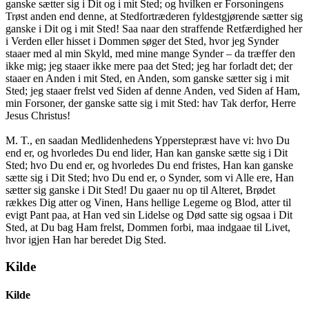
ganske sætter sig i Dit og i mit Sted; og hvilken er Forsoningens
Trøst anden end denne, at Stedfortræderen fyldestgjørende sætter sig
ganske i Dit og i mit Sted! Saa naar den straffende Retfærdighed her
i Verden eller hisset i Dommen søger det Sted, hvor jeg Synder
staaer med al min Skyld, med mine mange Synder – da træffer den
ikke mig; jeg staaer ikke mere paa det Sted; jeg har forladt det; der
staaer en Anden i mit Sted, en Anden, som ganske sætter sig i mit
Sted; jeg staaer frelst ved Siden af denne Anden, ved Siden af Ham,
min Forsoner, der ganske satte sig i mit Sted: hav Tak derfor, Herre
Jesus Christus!
M. T., en saadan Medlidenhedens Ypperstepræst have vi: hvo Du
end er, og hvorledes Du end lider, Han kan ganske sætte sig i Dit
Sted; hvo Du end er, og hvorledes Du end fristes, Han kan ganske
sætte sig i Dit Sted; hvo Du end er, o Synder, som vi Alle ere, Han
sætter sig ganske i Dit Sted! Du gaaer nu op til Alteret, Brødet
rækkes Dig atter og Vinen, Hans hellige Legeme og Blod, atter til
evigt Pant paa, at Han ved sin Lidelse og Død satte sig ogsaa i Dit
Sted, at Du bag Ham frelst, Dommen forbi, maa indgaae til Livet,
hvor igjen Han har beredet Dig Sted.
Kilde
Kilde