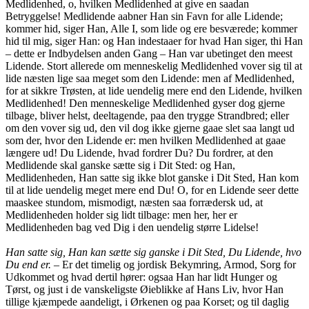
Medlidenhed, o, hvilken Medlidenhed at give en saadan
Betryggelse! Medlidende aabner Han sin Favn for alle Lidende;
kommer hid, siger Han, Alle I, som lide og ere besværede; kommer
hid til mig, siger Han: og Han indestaaer for hvad Han siger, thi Han
– dette er Indbydelsen anden Gang – Han var ubetinget den meest
Lidende. Stort allerede om menneskelig Medlidenhed vover sig til at
lide næsten lige saa meget som den Lidende: men af Medlidenhed,
for at sikkre Trøsten, at lide uendelig mere end den Lidende, hvilken
Medlidenhed! Den menneskelige Medlidenhed gyser dog gjerne
tilbage, bliver helst, deeltagende, paa den trygge Strandbred; eller
om den vover sig ud, den vil dog ikke gjerne gaae slet saa langt ud
som der, hvor den Lidende er: men hvilken Medlidenhed at gaae
længere ud! Du Lidende, hvad fordrer Du? Du fordrer, at den
Medlidende skal ganske sætte sig i Dit Sted: og Han,
Medlidenheden, Han satte sig ikke blot ganske i Dit Sted, Han kom
til at lide uendelig meget mere end Du! O, for en Lidende seer dette
maaskee stundom, mismodigt, næsten saa forrædersk ud, at
Medlidenheden holder sig lidt tilbage: men her, her er
Medlidenheden bag ved Dig i den uendelig større Lidelse!
Han satte sig, Han kan sætte sig ganske i Dit Sted, Du Lidende, hvo
Du end er.
– Er det timelig og jordisk Bekymring, Armod, Sorg for
Udkommet og hvad dertil hører: ogsaa Han har lidt Hunger og
Tørst, og just i de vanskeligste Øieblikke af Hans Liv, hvor Han
tillige kjæmpede aandeligt, i Ørkenen og paa Korset; og til daglig