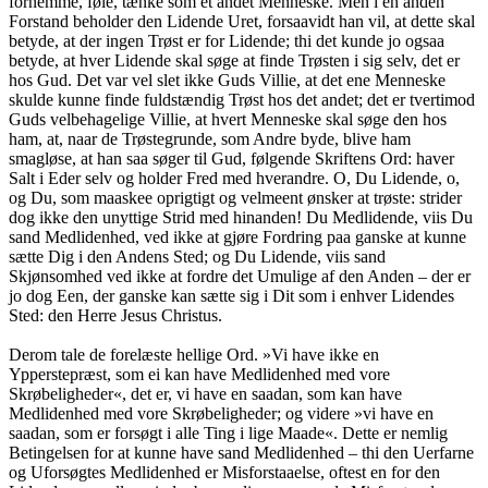
fornemme, føle, tænke som et andet Menneske. Men i en anden
Forstand beholder den Lidende Uret, forsaavidt han vil, at dette skal
betyde, at der ingen Trøst er for Lidende; thi det kunde jo ogsaa
betyde, at hver Lidende skal søge at finde Trøsten i sig selv, det er
hos Gud. Det var vel slet ikke Guds Villie, at det ene Menneske
skulde kunne finde fuldstændig Trøst hos det andet; det er tvertimod
Guds velbehagelige Villie, at hvert Menneske skal søge den hos
ham, at, naar de Trøstegrunde, som Andre byde, blive ham
smagløse, at han saa søger til Gud, følgende Skriftens Ord: haver
Salt i Eder selv og holder Fred med hverandre. O, Du Lidende, o,
og Du, som maaskee oprigtigt og velmeent ønsker at trøste: strider
dog ikke den unyttige Strid med hinanden! Du Medlidende, viis Du
sand Medlidenhed, ved ikke at gjøre Fordring paa ganske at kunne
sætte Dig i den Andens Sted; og Du Lidende, viis sand
Skjønsomhed ved ikke at fordre det Umulige af den Anden – der er
jo dog Een, der ganske kan sætte sig i Dit som i enhver Lidendes
Sted: den Herre Jesus Christus.
Derom tale de forelæste hellige Ord. »Vi have ikke en
Ypperstepræst, som ei kan have Medlidenhed med vore
Skrøbeligheder«, det er, vi have en saadan, som kan have
Medlidenhed med vore Skrøbeligheder; og videre »vi have en
saadan, som er forsøgt i alle Ting i lige Maade«. Dette er nemlig
Betingelsen for at kunne have sand Medlidenhed – thi den Uerfarne
og Uforsøgtes Medlidenhed er Misforstaaelse, oftest en for den