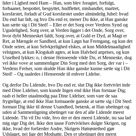
lider i Lighed med Ham – Han, som blev foragtet, forfulgt,
forhaanet, bespottet, bespyttet, hudflettet, mishandlet, martret,
korsfæstet, forladt af Gud korsfæstet under almindelig Jubel: hvad
Du end har lidt, og hvo Du end er, mener Du ikke, at Han ganske
kan sætte sig i Dit Sted! – Eller er det Sorg over Verdens Synd og
Ugudelighed, Sorg over, at Verden ligger i det Onde, Sorg over,
hvor dybt Mennesket faldt, Sorg over, at Guld er Dyd, at Magt er
Ret, at Mængde er Sandhed, at kun Løgn har Fremgang, og kun det
Onde seirer, at kun Selvkjerlighed elskes, at kun Middelmaadighed
velsignes, at kun Klogskab agtes, at kun Halvhed anprises, og kun
Usselhed lykkes: o, i denne Henseende vilde Du, et Menneske, dog
vel ikke vove at sammenligne Din Sorg med den Sorg, der var i –
Verdens Frelser, som skulde Han ikke ganske kunne sætte sig i Dit
Sted! – Og saaledes i Henseende til enhver Lidelse.
Og derfor Du Lidende, hvo Du end er, slut Dig ikke fortvivlet inde
med Dine Lidelser, som kunde Ingen end ikke Han forstaae Dig;
raab ei heller utaalmodig paa Dine Lidelser, som vare de saa
frygtelige, at end ikke Han formaaede ganske at sætte sig i Dit Sted:
formast Dig ikke til denne Usandhed, betænk, at Han ubetinget og
uden al Sammenligning ubetinget var den af alle Lidende meest
Lidende. Thi vil Du vide, hvo der er den meest Lidende, nu saa lad
mig sige Dig det. Ikke den tause Fortvivlelses dulgte Skrigen, og
ikke, hvad der forfærder Andre, Skrigets Høirøstethed gjør
Udslaget, nei lige det Modsatte. Den er ubetinget den meest