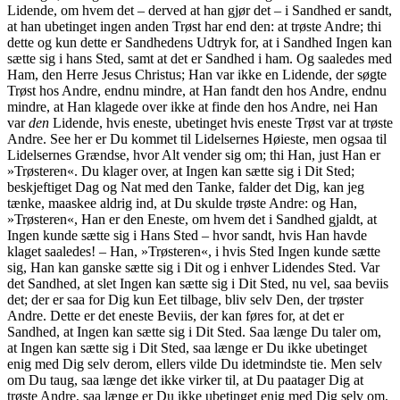
Lidende, om hvem det – derved at han gjør det – i Sandhed er sandt,
at han ubetinget ingen anden Trøst har end den: at trøste Andre; thi
dette og kun dette er Sandhedens Udtryk for, at i Sandhed Ingen kan
sætte sig i hans Sted, samt at det er Sandhed i ham. Og saaledes med
Ham, den Herre Jesus Christus; Han var ikke en Lidende, der søgte
Trøst hos Andre, endnu mindre, at Han fandt den hos Andre, endnu
mindre, at Han klagede over ikke at finde den hos Andre, nei Han
var
den
Lidende, hvis eneste, ubetinget hvis eneste Trøst var at trøste
Andre. See her er Du kommet til Lidelsernes Høieste, men ogsaa til
Lidelsernes Grændse, hvor Alt vender sig om; thi Han, just Han er
»Trøsteren«. Du klager over, at Ingen kan sætte sig i Dit Sted;
beskjeftiget Dag og Nat med den Tanke, falder det Dig, kan jeg
tænke, maaskee aldrig ind, at Du skulde trøste Andre: og Han,
»Trøsteren«, Han er den Eneste, om hvem det i Sandhed gjaldt, at
Ingen kunde sætte sig i Hans Sted – hvor sandt, hvis Han havde
klaget saaledes! – Han, »Trøsteren«, i hvis Sted Ingen kunde sætte
sig, Han kan ganske sætte sig i Dit og i enhver Lidendes Sted. Var
det Sandhed, at slet Ingen kan sætte sig i Dit Sted, nu vel, saa beviis
det; der er saa for Dig kun Eet tilbage, bliv selv Den, der trøster
Andre. Dette er det eneste Beviis, der kan føres for, at det er
Sandhed, at Ingen kan sætte sig i Dit Sted. Saa længe Du taler om,
at Ingen kan sætte sig i Dit Sted, saa længe er Du ikke ubetinget
enig med Dig selv derom, ellers vilde Du idetmindste tie. Men selv
om Du taug, saa længe det ikke virker til, at Du paatager Dig at
trøste Andre, saa længe er Du ikke ubetinget enig med Dig selv om,