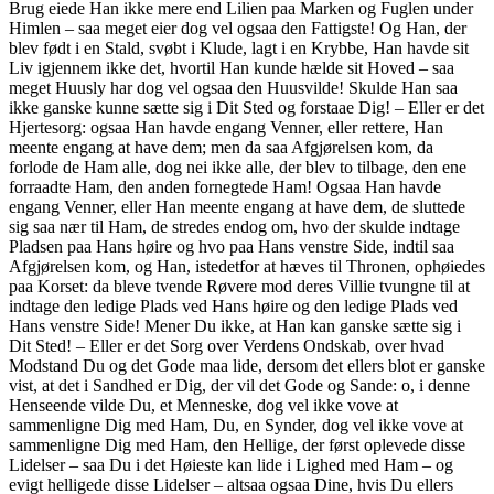
Brug eiede Han ikke mere end Lilien paa Marken og Fuglen under
Himlen – saa meget eier dog vel ogsaa den Fattigste! Og Han, der
blev født i en Stald, svøbt i Klude, lagt i en Krybbe, Han havde sit
Liv igjennem ikke det, hvortil Han kunde hælde sit Hoved – saa
meget Huusly har dog vel ogsaa den Huusvilde! Skulde Han saa
ikke ganske kunne sætte sig i Dit Sted og forstaae Dig! – Eller er det
Hjertesorg: ogsaa Han havde engang Venner, eller rettere, Han
meente engang at have dem; men da saa Afgjørelsen kom, da
forlode de Ham alle, dog nei ikke alle, der blev to tilbage, den ene
forraadte Ham, den anden fornegtede Ham! Ogsaa Han havde
engang Venner, eller Han meente engang at have dem, de sluttede
sig saa nær til Ham, de stredes endog om, hvo der skulde indtage
Pladsen paa Hans høire og hvo paa Hans venstre Side, indtil saa
Afgjørelsen kom, og Han, istedetfor at hæves til Thronen, ophøiedes
paa Korset: da bleve tvende Røvere mod deres Villie tvungne til at
indtage den ledige Plads ved Hans høire og den ledige Plads ved
Hans venstre Side! Mener Du ikke, at Han kan ganske sætte sig i
Dit Sted! – Eller er det Sorg over Verdens Ondskab, over hvad
Modstand Du og det Gode maa lide, dersom det ellers blot er ganske
vist, at det i Sandhed er Dig, der vil det Gode og Sande: o, i denne
Henseende vilde Du, et Menneske, dog vel ikke vove at
sammenligne Dig med Ham, Du, en Synder, dog vel ikke vove at
sammenligne Dig med Ham, den Hellige, der først oplevede disse
Lidelser – saa Du i det Høieste kan lide i Lighed med Ham – og
evigt helligede disse Lidelser – altsaa ogsaa Dine, hvis Du ellers