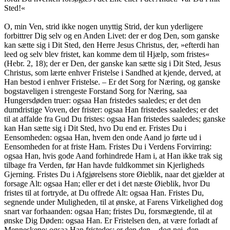
Sted!«
O, min Ven, strid ikke nogen unyttig Strid, der kun yderligere
forbittrer Dig selv og en Anden Livet: der er dog Den, som ganske
kan sætte sig i Dit Sted, den Herre Jesus Christus, der, »efterdi han
leed og selv blev fristet, kan komme dem til Hjælp, som fristes«
(Hebr. 2, 18); der er Den, der ganske kan sætte sig i Dit Sted, Jesus
Christus, som lærte enhver Fristelse i Sandhed at kjende, derved, at
Han bestod i enhver Fristelse. – Er det Sorg for Næring, og ganske
bogstaveligen i strengeste Forstand Sorg for Næring, saa
Hungersdøden truer: ogsaa Han fristedes saaledes; er det den
dumdristige Voven, der frister: ogsaa Han fristedes saaledes; er det
til at affalde fra Gud Du fristes: ogsaa Han fristedes saaledes; ganske
kan Han sætte sig i Dit Sted, hvo Du end er. Fristes Du i
Eensomheden: ogsaa Han, hvem den onde Aand jo førte ud i
Eensomheden for at friste Ham. Fristes Du i Verdens Forvirring:
ogsaa Han, hvis gode Aand forhindrede Ham i, at Han ikke trak sig
tilbage fra Verden, før Han havde fuldkommet sin Kjerligheds
Gjerning. Fristes Du i Afgjørelsens store Øieblik, naar det gjælder at
forsage Alt: ogsaa Han; eller er det i det næste Øieblik, hvor Du
fristes til at fortryde, at Du offrede Alt: ogsaa Han. Fristes Du,
segnende under Muligheden, til at ønske, at Farens Virkelighed dog
snart var forhaanden: ogsaa Han; fristes Du, forsmægtende, til at
ønske Dig Døden: ogsaa Han. Er Fristelsen den, at være forladt af
Menneskene: ogsaa Han fristedes; er den den – dog nei, den