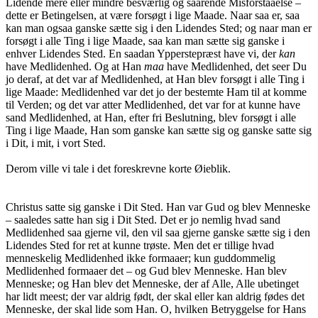
Lidende mere eller mindre besværlig og saarende Misforstaaelse –
dette er Betingelsen, at være forsøgt i lige Maade. Naar saa er, saa
kan man ogsaa ganske sætte sig i den Lidendes Sted; og naar man er
forsøgt i alle Ting i lige Maade, saa kan man sætte sig ganske i
enhver Lidendes Sted. En saadan Ypperstepræst have vi, der
kan
have Medlidenhed. Og at Han
maa
have Medlidenhed, det seer Du
jo deraf, at det var af Medlidenhed, at Han blev forsøgt i alle Ting i
lige Maade: Medlidenhed var det jo der bestemte Ham til at komme
til Verden; og det var atter Medlidenhed, det var for at kunne have
sand Medlidenhed, at Han, efter fri Beslutning, blev forsøgt i alle
Ting i lige Maade, Han som ganske kan sætte sig og ganske satte sig
i Dit, i mit, i vort Sted.
Derom ville vi tale i det foreskrevne korte Øieblik.
Christus satte sig ganske i Dit Sted. Han var Gud og blev Menneske
– saaledes satte han sig i Dit Sted. Det er jo nemlig hvad sand
Medlidenhed saa gjerne vil, den vil saa gjerne ganske sætte sig i den
Lidendes Sted for ret at kunne trøste. Men det er tillige hvad
menneskelig Medlidenhed ikke formaaer; kun guddommelig
Medlidenhed formaaer det – og Gud blev Menneske. Han blev
Menneske; og Han blev det Menneske, der af Alle, Alle ubetinget
har lidt meest; der var aldrig født, der skal eller kan aldrig fødes det
Menneske, der skal lide som Han. O, hvilken Betryggelse for Hans