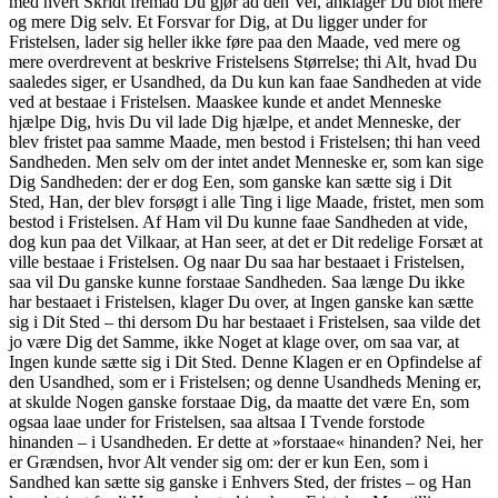
med hvert Skridt fremad Du gjør ad den Vei, anklager Du blot mere
og mere Dig selv. Et Forsvar for Dig, at Du ligger under for
Fristelsen, lader sig heller ikke føre paa den Maade, ved mere og
mere overdrevent at beskrive Fristelsens Størrelse; thi Alt, hvad Du
saaledes siger, er Usandhed, da Du kun kan faae Sandheden at vide
ved at bestaae i Fristelsen. Maaskee kunde et andet Menneske
hjælpe Dig, hvis Du vil lade Dig hjælpe, et andet Menneske, der
blev fristet paa samme Maade, men bestod i Fristelsen; thi han veed
Sandheden. Men selv om der intet andet Menneske er, som kan sige
Dig Sandheden: der er dog Een, som ganske kan sætte sig i Dit
Sted, Han, der blev forsøgt i alle Ting i lige Maade, fristet, men som
bestod i Fristelsen. Af Ham vil Du kunne faae Sandheden at vide,
dog kun paa det Vilkaar, at Han seer, at det er Dit redelige Forsæt at
ville bestaae i Fristelsen. Og naar Du saa har bestaaet i Fristelsen,
saa vil Du ganske kunne forstaae Sandheden. Saa længe Du ikke
har bestaaet i Fristelsen, klager Du over, at Ingen ganske kan sætte
sig i Dit Sted – thi dersom Du har bestaaet i Fristelsen, saa vilde det
jo være Dig det Samme, ikke Noget at klage over, om saa var, at
Ingen kunde sætte sig i Dit Sted. Denne Klagen er en Opfindelse af
den Usandhed, som er i Fristelsen; og denne Usandheds Mening er,
at skulde Nogen ganske forstaae Dig, da maatte det være En, som
ogsaa laae under for Fristelsen, saa altsaa I Tvende forstode
hinanden – i Usandheden. Er dette at »forstaae« hinanden? Nei, her
er Grændsen, hvor Alt vender sig om: der er kun Een, som i
Sandhed kan sætte sig ganske i Enhvers Sted, der fristes – og Han