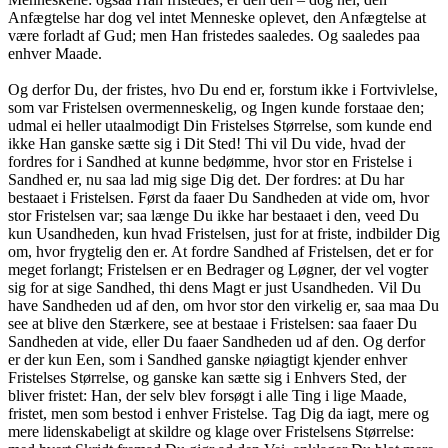
Anfægtelse har dog vel intet Menneske oplevet, den Anfægtelse at
være forladt af Gud; men Han fristedes saaledes. Og saaledes paa
enhver Maade.
Og derfor Du, der fristes, hvo Du end er, forstum ikke i Fortvivlelse,
som var Fristelsen overmenneskelig, og Ingen kunde forstaae den;
udmal ei heller utaalmodigt Din Fristelses Størrelse, som kunde end
ikke Han ganske sætte sig i Dit Sted! Thi vil Du vide, hvad der
fordres for i Sandhed at kunne bedømme, hvor stor en Fristelse i
Sandhed er, nu saa lad mig sige Dig det. Der fordres: at Du har
bestaaet i Fristelsen. Først da faaer Du Sandheden at vide om, hvor
stor Fristelsen var; saa længe Du ikke har bestaaet i den, veed Du
kun Usandheden, kun hvad Fristelsen, just for at friste, indbilder Dig
om, hvor frygtelig den er. At fordre Sandhed af Fristelsen, det er for
meget forlangt; Fristelsen er en Bedrager og Løgner, der vel vogter
sig for at sige Sandhed, thi dens Magt er just Usandheden. Vil Du
have Sandheden ud af den, om hvor stor den virkelig er, saa maa Du
see at blive den Stærkere, see at bestaae i Fristelsen: saa faaer Du
Sandheden at vide, eller Du faaer Sandheden ud af den. Og derfor
er der kun Een, som i Sandhed ganske nøiagtigt kjender enhver
Fristelses Størrelse, og ganske kan sætte sig i Enhvers Sted, der
bliver fristet: Han, der selv blev forsøgt i alle Ting i lige Maade,
fristet, men som bestod i enhver Fristelse. Tag Dig da iagt, mere og
mere lidenskabeligt at skildre og klage over Fristelsens Størrelse: