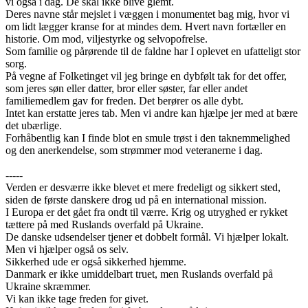
vi også i dag. De skal ikke blive glemt.
Deres navne står mejslet i væggen i monumentet bag mig, hvor vi
om lidt lægger kranse for at mindes dem. Hvert navn fortæller en
historie. Om mod, viljestyrke og selvopofrelse.
Som familie og pårørende til de faldne har I oplevet en ufatteligt stor
sorg.
På vegne af Folketinget vil jeg bringe en dybfølt tak for det offer,
som jeres søn eller datter, bror eller søster, far eller andet
familiemedlem gav for freden. Det berører os alle dybt.
Intet kan erstatte jeres tab. Men vi andre kan hjælpe jer med at bære
det ubærlige.
Forhåbentlig kan I finde blot en smule trøst i den taknemmelighed
og den anerkendelse, som strømmer mod veteranerne i dag.
-----
Verden er desværre ikke blevet et mere fredeligt og sikkert sted,
siden de første danskere drog ud på en international mission.
I Europa er det gået fra ondt til værre. Krig og utryghed er rykket
tættere på med Ruslands overfald på Ukraine.
De danske udsendelser tjener et dobbelt formål. Vi hjælper lokalt.
Men vi hjælper også os selv.
Sikkerhed ude er også sikkerhed hjemme.
Danmark er ikke umiddelbart truet, men Ruslands overfald på
Ukraine skræmmer.
Vi kan ikke tage freden for givet.