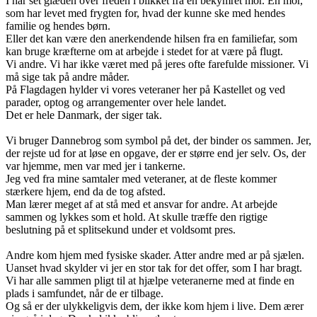
I har set glæden over freden i blikket fra en bekymret mor. En mor,
som har levet med frygten for, hvad der kunne ske med hendes
familie og hendes børn.
Eller det kan være den anerkendende hilsen fra en familiefar, som
kan bruge kræfterne om at arbejde i stedet for at være på flugt.
Vi andre. Vi har ikke været med på jeres ofte farefulde missioner. Vi
må sige tak på andre måder.
På Flagdagen hylder vi vores veteraner her på Kastellet og ved
parader, optog og arrangementer over hele landet.
Det er hele Danmark, der siger tak.
Vi bruger Dannebrog som symbol på det, der binder os sammen. Jer,
der rejste ud for at løse en opgave, der er større end jer selv. Os, der
var hjemme, men var med jer i tankerne.
Jeg ved fra mine samtaler med veteraner, at de fleste kommer
stærkere hjem, end da de tog afsted.
Man lærer meget af at stå med et ansvar for andre. At arbejde
sammen og lykkes som et hold. At skulle træffe den rigtige
beslutning på et splitsekund under et voldsomt pres.
Andre kom hjem med fysiske skader. Atter andre med ar på sjælen.
Uanset hvad skylder vi jer en stor tak for det offer, som I har bragt.
Vi har alle sammen pligt til at hjælpe veteranerne med at finde en
plads i samfundet, når de er tilbage.
Og så er der ulykkeligvis dem, der ikke kom hjem i live. Dem ærer