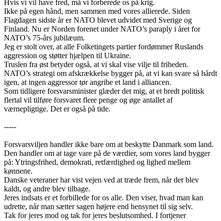
Hvis vi vil have fred, må vi forberede os på krig.
Ikke på egen hånd, men sammen med vores allierede. Siden
Flagdagen sidste år er NATO blevet udvidet med Sverige og
Finland. Nu er Norden forenet under NATO’s paraply i året for
NATO’s 75-års jubilæum.
Jeg er stolt over, at alle Folketingets partier fordømmer Ruslands
aggression og støtter hjælpen til Ukraine.
Truslen fra øst betyder også, at vi skal vise vilje til friheden.
NATO’s strategi om afskrækkelse bygger på, at vi kan svare så hårdt
igen, at ingen aggressor tør angribe et land i alliancen.
Som tidligere forsvarsminister glæder det mig, at et bredt politisk
flertal vil tilføre forsvaret flere penge og øge antallet af
værnepligtige. Det er også på tide.
-----
Forsvarsviljen handler ikke bare om at beskytte Danmark som land.
Den handler om at tage vare på de værdier, som vores land bygger
på: Ytringsfrihed, demokrati, retfærdighed og lighed mellem
kønnene.
Danske veteraner har vist vejen ved at træde frem, når der blev
kaldt, og andre blev tilbage.
Jeres indsats er et forbillede for os alle. Den viser, hvad man kan
udrette, når man sætter sagen højere end hensynet til sig selv.
Tak for jeres mod og tak for jeres beslutsomhed. I fortjener