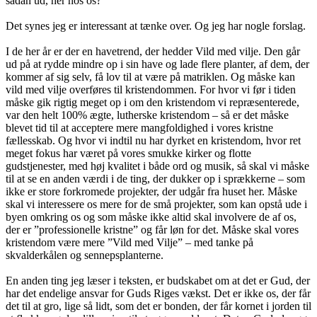
sådan ud, her hos os?
Det synes jeg er interessant at tænke over. Og jeg har nogle forslag.
I de her år er der en havetrend, der hedder Vild med vilje. Den går
ud på at rydde mindre op i sin have og lade flere planter, af dem, der
kommer af sig selv, få lov til at være på matriklen. Og måske kan
vild med vilje overføres til kristendommen. For hvor vi før i tiden
måske gik rigtig meget op i om den kristendom vi repræsenterede,
var den helt 100% ægte, lutherske kristendom – så er det måske
blevet tid til at acceptere mere mangfoldighed i vores kristne
fællesskab. Og hvor vi indtil nu har dyrket en kristendom, hvor ret
meget fokus har været på vores smukke kirker og flotte
gudstjenester, med høj kvalitet i både ord og musik, så skal vi måske
til at se en anden værdi i de ting, der dukker op i sprækkerne – som
ikke er store forkromede projekter, der udgår fra huset her. Måske
skal vi interessere os mere for de små projekter, som kan opstå ude i
byen omkring os og som måske ikke altid skal involvere de af os,
der er ”professionelle kristne” og får løn for det. Måske skal vores
kristendom være mere ”Vild med Vilje” – med tanke på
skvalderkålen og sennepsplanterne.
En anden ting jeg læser i teksten, er budskabet om at det er Gud, der
har det endelige ansvar for Guds Riges vækst. Det er ikke os, der får
det til at gro, lige så lidt, som det er bonden, der får kornet i jorden til