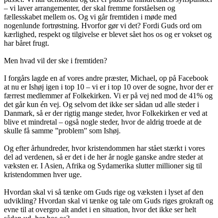
– vi laver arrangementer, der skal fremme forståelsen og
fællesskabet mellem os. Og vi går fremtiden i møde med
nogenlunde fortrøstning. Hvorfor gør vi det? Fordi Guds ord om
kærlighed, respekt og tilgivelse er blevet sået hos os og er vokset og
har båret frugt.
Men hvad vil der ske i fremtiden?
I forgårs lagde en af vores andre præster, Michael, op på Facebook
at nu er Ishøj igen i top 10 – vi er i top 10 over de sogne, hvor der er
færrest medlemmer af Folkekirken. Vi er på vej ned mod de 41% og
det går kun én vej. Og selvom det ikke ser sådan ud alle steder i
Danmark, så er der rigtig mange steder, hvor Folkekirken er ved at
blive et mindretal – også nogle steder, hvor de aldrig troede at de
skulle få samme ”problem” som Ishøj.
Og efter århundreder, hvor kristendommen har stået stærkt i vores
del ad verdenen, så er det i de her år nogle ganske andre steder at
væksten er. I Asien, Afrika og Sydamerika slutter millioner sig til
kristendommen hver uge.
Hvordan skal vi så tænke om Guds rige og væksten i lyset af den
udvikling? Hvordan skal vi tænke og tale om Guds riges grokraft og
evne til at overgro alt andet i en situation, hvor det ikke ser helt