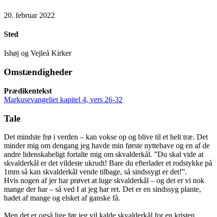
20. februar 2022
Sted
Ishøj og Vejleå Kirker
Omstændigheder
Prædikentekst
Markusevangeliet kapitel 4, vers 26-32
Tale
Det mindste frø i verden – kan vokse op og blive til et helt træ. Det
minder mig om dengang jeg havde min første nyttehave og en af de
andre lidenskabeligt fortalte mig om skvalderkål. ”Du skal vide at
skvalderkål er det vildeste ukrudt! Bare du efterlader et rodstykke på
1mm så kan skvalderkål vende tilbage, så sindssygt er det!”.
Hvis nogen af jer har prøvet at luge skvalderkål – og det er vi nok
mange der har – så ved I at jeg har ret. Det er en sindssyg plante,
hadet af mange og elsket af ganske få.
Men det er også lige før jeg vil kalde skvalderkål for en kristen