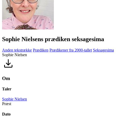
Sophie Nielsens prædiken seksagesima
Anden tekstrække
Prædiken
Prædikener fra 2000-tallet
Seksagesima
Sophie Nielsen
Om
Taler
Sophie Nielsen
Præst
Dato