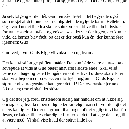
at flække og den lille spire, til at søge mod lyset. Det er Gud, der gør
det.
Ja selvfølgelig er det dét. Gud har sået frøet – det begyndte også
som noget af det mindste – nemlig det lille nyfødte barn i Betlehem.
Og hvordan dét lille frø skulle spire, vokse, blive til et helt livstræ
for trætte sjæle at hvile i og vokse i – ja det var der ingen, der kunne
vide, da barnet blev født, og det er der også kun én, der kunne føre
igennem: Gud.
Gud ved, hvor Guds Rige vil vokse hen og hvordan.
Det kan vi så bruge på flere måder. Det kan både være en trøst og en
sovepude at vide at Gud bærer ansvaret i sidste ende. Skal vi så
læne os tilbage og lade Helligånden ordne, hvad ordnes skal? Eller
skal vi arbejde med på væksten i fortrøstning om at Guds Rige er
større end vi nogensinde kan gøre det til? Det overrasker jer nok
ikke at jeg tror vi skal det sidste.
Og det tror jeg, fordi kristendom aldrig har handlet om at lukke sig
om sig selv, hverken personligt eller kirkeligt, uanset hvor dejligt det
ellers kan føles. Der er en grund til at noget af det vigtigste vi har fra
Jesus, er kaldet til næstekærlighed. Vi er kaldet til at tage del – og til
at være med. Vi skal vise hvad der spirer inde i os.