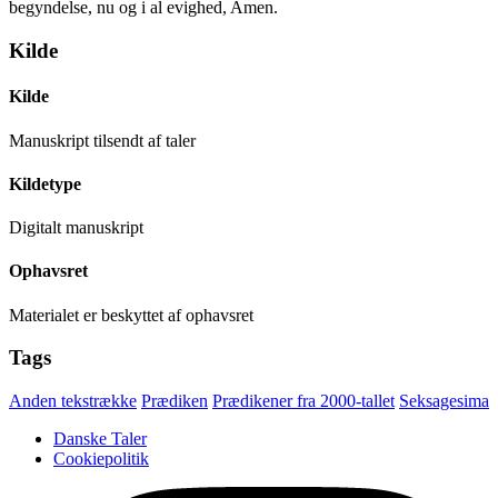
begyndelse, nu og i al evighed, Amen.
Kilde
Kilde
Manuskript tilsendt af taler
Kildetype
Digitalt manuskript
Ophavsret
Materialet er beskyttet af ophavsret
Tags
Anden tekstrække
Prædiken
Prædikener fra 2000-tallet
Seksagesima
Danske Taler
Cookiepolitik