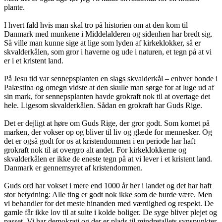
plante.
I hvert fald hvis man skal tro på historien om at den kom til
Danmark med munkene i Middelalderen og sidenhen har bredt sig.
Så ville man kunne sige at lige som lyden af kirkeklokker, så er
skvalderkålen, som gror i haverne og ude i naturen, et tegn på at vi
er i et kristent land.
På Jesu tid var sennepsplanten en slags skvalderkål – enhver bonde i
Palæstina og omegn vidste at den skulle man sørge for at luge ud af
sin mark, for sennepsplanten havde grokraft nok til at overtage det
hele. Ligesom skvalderkålen. Sådan en grokraft har Guds Rige.
Det er dejligt at høre om Guds Rige, der gror godt. Som kornet på
marken, der vokser op og bliver til liv og glæde for mennesker. Og
det er også godt for os at kristendommen i en periode har haft
grokraft nok til at overgro alt andet. For kirkeklokkerne og
skvalderkålen er ikke de eneste tegn på at vi lever i et kristent land.
Danmark er gennemsyret af kristendommen.
Guds ord har vokset i mere end 1000 år her i landet og det har haft
stor betydning: Alle ting er godt nok ikke som de burde være. Men
vi behandler for det meste hinanden med værdighed og respekt. De
gamle får ikke lov til at sulte i kolde boliger. De syge bliver plejet og
passet. Vi har demokrati og der er plads til mindretallets synspunkter