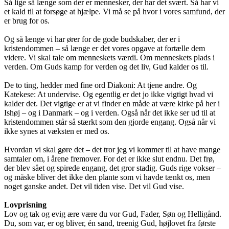
Så lige så længe som der er mennesker, der har det svært. Så har vi
et kald til at forsøge at hjælpe. Vi må se på hvor i vores samfund, der
er brug for os.
Og så længe vi har ører for de gode budskaber, der er i
kristendommen – så længe er det vores opgave at fortælle dem
videre. Vi skal tale om menneskets værdi. Om menneskets plads i
verden. Om Guds kamp for verden og det liv, Gud kalder os til.
De to ting, hedder med fine ord Diakoni: At tjene andre. Og
Katekese: At undervise. Og egentlig er det jo ikke vigtigt hvad vi
kalder det. Det vigtige er at vi finder en måde at være kirke på her i
Ishøj – og i Danmark – og i verden. Også når det ikke ser ud til at
kristendommen står så stærkt som den gjorde engang. Også når vi
ikke synes at væksten er med os.
Hvordan vi skal gøre det – det tror jeg vi kommer til at have mange
samtaler om, i årene fremover. For det er ikke slut endnu. Det frø,
der blev sået og spirede engang, det gror stadig. Guds rige vokser –
og måske bliver det ikke den plante som vi havde tænkt os, men
noget ganske andet. Det vil tiden vise. Det vil Gud vise.
Lovprisning
Lov og tak og evig ære være du vor Gud, Fader, Søn og Helligånd.
Du, som var, er og bliver, én sand, treenig Gud, højlovet fra første