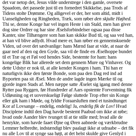
det var netop det, Jesus vilde understrege i den gamle, oversete
Spaadom, det passede just til en fornedret Skikkelse, paa Trods af
Tidens stolte Drømme. Og alligevel er der, her som altid, midt i
Uanseligheden og Ringheden, Træk, som røber
den skjulte Højhed.
Thi se, denne Konge har vel ingen Heste i sin Stald, men han giver
dog sine Ordrer og har sine Æselsforbindelser ogsaa paa disse
Kanter, sine Tilhængere som han kan skikke Bud til, og saa ved han,
at han vil blive adlydt. Hvad mere er, han røber en gennemskuende
Viden, ud over det sædvanlige: hans Mænd faar at vide, at naar de
gaar ned af den og den Gyde, saa vil de finde en Æselhoppe bundet
til et Træ og et Føl ved hendes Side, bestemte for ham: hans
kongelige Blik har allerede set dem gennem Mure og Vinhaver. Og
dette Udstyr er nok til, at alle kender Kongen i ham. Thi han er
naturligvis ikke den første Bonde, som paa den Dag red ind ad
Byporten paa sit Æsel. Men de andre lagde ingen Mærke til og
gjorde ingen Stads af. Men næppe satte Æselet sig igang med denne
Rytter paa Ryggen, før Hundreder af Aars opstemte Forventning fik
Udløsning og et uoverskueligt Følge sluttede Trop efter sin Konge
eller gik ham i Møde, og fyldte Foraarsluften med et tusindtunget
Kor af Lovsange – endelig, endelig! Ja,
endelig fik de Lov!
Hvad
Disciplene indtil den Dag havde bestemt Paabud om ikke at røbe;
hvad onde Aander blev tvunget til at tie stille med; hvad alle de
henrykte, som havde faaet Øjne og Øren aabnede og værkbrudne
Lemmer helbredte, indstændigt blev paalagt ikke at udraabe – det fik
nu alle Lov til at synge saa højt, at det helst skulde give Genlyd i