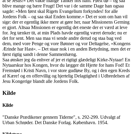
at se Jesus!« Det vakte mange Tanker hos ham. Først dø – og saa
blive mange og bære Frugt! Det var i de samme Dage han ogsaa
sagde: »Men først skal Rigets Evangelium forkyndes! for alle
Jordens Folk – og saa skal Enden komme.« Det er som om han vil
sige: der er egentlig ikke mere at gøre her, naar Missionens Gerning
er gjort. Altsaa Missionen er egentlig det eneste der er værd at leve
for. Jeg tænker tit, at min Plads havde egentlig været derude; nu er
det for sent. Men saa maa vi sende andre derud og staa bag ved
dem, med vore Penge og vore Bønner og vor Deltagelse, »Kongens
Ærinde har Hast«. – Det staar nok i en anden Betydning, men det er
først rigtig sandt i denne Sammenhæng.
Saa ønsker jeg da enhver af jer et rigtigt glædeligt Kirke-Nytaar! En
Nytaarskur hos Kongen, hvor du lægger dit Hjerte for hans Fod! Et
Fremstød i Kristi Navn, i vor store gudløse By, og i den egen Kreds
af Kære! og en offervillig og hjertelig Delagtighed i Udbredelsen af
Jesu Kongerige blandt alle Jordens Folk.
Kilde
Kilde
"Danske Prædikener gennem Tiderne", s. 292-299. Udvalgt af
Urban Schrøder. Det Danske Forlag. København. 1954.