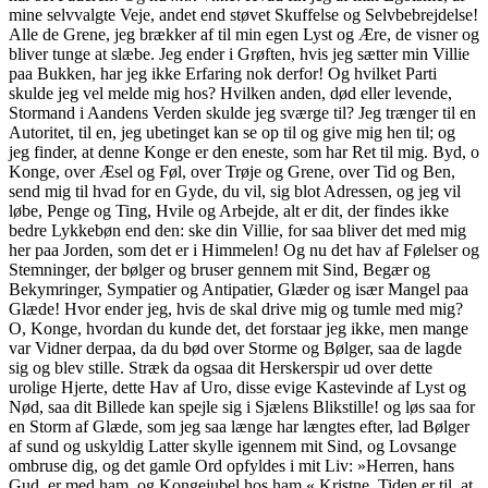
mine selvvalgte Veje, andet end støvet Skuffelse og Selvbebrejdelse!
Alle de Grene, jeg brækker af til min egen Lyst og Ære, de visner og
bliver tunge at slæbe. Jeg ender i Grøften, hvis jeg sætter min Villie
paa Bukken, har jeg ikke Erfaring nok derfor! Og hvilket Parti
skulde jeg vel melde mig hos? Hvilken anden, død eller levende,
Stormand i Aandens Verden skulde jeg sværge til? Jeg trænger til en
Autoritet, til en, jeg ubetinget kan se op til og give mig hen til; og
jeg finder, at denne Konge er den eneste, som har Ret til mig. Byd, o
Konge, over Æsel og Føl, over Trøje og Grene, over Tid og Ben,
send mig til hvad for en Gyde, du vil, sig blot Adressen, og jeg vil
løbe, Penge og Ting, Hvile og Arbejde, alt er dit, der findes ikke
bedre Lykkebøn end den: ske din Villie, for saa bliver det med mig
her paa Jorden, som det er i Himmelen! Og nu det hav af Følelser og
Stemninger, der bølger og bruser gennem mit Sind, Begær og
Bekymringer, Sympatier og Antipatier, Glæder og især Mangel paa
Glæde! Hvor ender jeg, hvis de skal drive mig og tumle med mig?
O, Konge, hvordan du kunde det, det forstaar jeg ikke, men mange
var Vidner derpaa, da du bød over Storme og Bølger, saa de lagde
sig og blev stille. Stræk da ogsaa dit Herskerspir ud over dette
urolige Hjerte, dette Hav af Uro, disse evige Kastevinde af Lyst og
Nød, saa dit Billede kan spejle sig i Sjælens Blikstille! og løs saa for
en Storm af Glæde, som jeg saa længe har længtes efter, lad Bølger
af sund og uskyldig Latter skylle igennem mit Sind, og Lovsange
ombruse dig, og det gamle Ord opfyldes i mit Liv: »Herren, hans
Gud, er med ham, og Kongejubel hos ham.« Kristne, Tiden er til, at