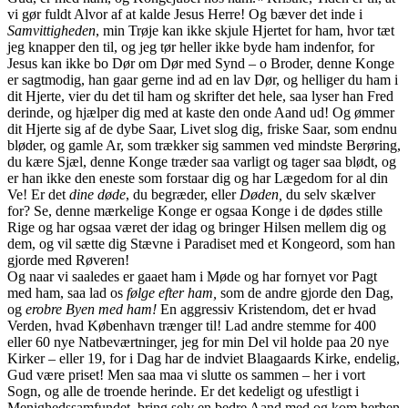
vi gør fuldt Alvor af at kalde Jesus Herre! Og bæver det inde i
Samvittigheden
, min Trøje kan ikke skjule Hjertet for ham, hvor tæt
jeg knapper den til, og jeg tør heller ikke byde ham indenfor, for
Jesus kan ikke bo Dør om Dør med Synd – o Broder, denne Konge
er sagtmodig, han gaar gerne ind ad en lav Dør, og helliger du ham i
dit Hjerte, vier du det til ham og skrifter det hele, saa lyser han Fred
derinde, og hjælper dig med at kaste den onde Aand ud! Og ømmer
dit Hjerte sig af de dybe Saar, Livet slog dig, friske Saar, som endnu
bløder, og gamle Ar, som trækker sig sammen ved mindste Berøring,
du kære Sjæl, denne Konge træder saa varligt og tager saa blødt, og
er han ikke den eneste som forstaar dig og har Lægedom for al din
Ve! Er det
dine døde
, du begræder, eller
Døden,
du selv skælver
for? Se, denne mærkelige Konge er ogsaa Konge i de dødes stille
Rige og har ogsaa været der idag og bringer Hilsen mellem dig og
dem, og vil sætte dig Stævne i Paradiset med et Kongeord, som han
gjorde med Røveren!
Og naar vi saaledes er gaaet ham i Møde og har fornyet vor Pagt
med ham, saa lad os
følge efter
ham,
som de andre gjorde den Dag,
og
erobre Byen med ham!
En aggressiv Kristendom, det er hvad
Verden, hvad København trænger til! Lad andre stemme for 400
eller 60 nye Natbeværtninger, jeg for min Del vil holde paa 20 nye
Kirker – eller 19, for i Dag har de indviet Blaagaards Kirke, endelig,
Gud være priset! Men saa maa vi slutte os sammen – her i vort
Sogn, og alle de troende herinde. Er det kedeligt og ufestligt i
Menighedssamfundet, bring selv en bedre Aand med og kom herhen