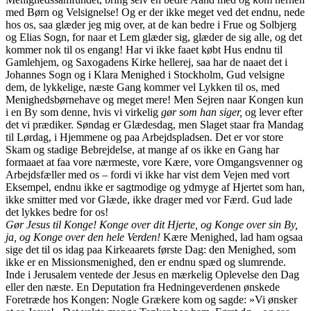
med Børn og Velsignelse! Og er der ikke meget ved det endnu, nede
hos os, saa glæder jeg mig over, at de kan bedre i Frue og Solbjerg
og Elias Sogn, for naar et Lem glæder sig, glæder de sig alle, og det
kommer nok til os engang! Har vi ikke faaet købt Hus endnu til
Gamlehjem, og Saxogadens Kirke hellerej, saa har de naaet det i
Johannes Sogn og i Klara Menighed i Stockholm, Gud velsigne
dem, de lykkelige, næste Gang kommer vel Lykken til os, med
Menighedsbørnehave og meget mere! Men Sejren naar Kongen kun
i en By som denne, hvis vi virkelig
gør som han siger,
og lever efter
det vi prædiker. Søndag er Glædesdag, men Slaget staar fra Mandag
til Lørdag, i Hjemmene og paa Arbejdspladsen. Det er vor store
Skam og stadige Bebrejdelse, at mange af os ikke en Gang har
formaaet at faa vore nærmeste, vore Kære, vore Omgangsvenner og
Arbejdsfæller med os – fordi vi ikke har vist dem Vejen med vort
Eksempel, endnu ikke er sagtmodige og ydmyge af Hjertet som han,
ikke smitter med vor Glæde, ikke drager med vor Færd. Gud lade
det lykkes bedre for os!
Gør Jesus til Konge! Konge over dit Hjerte, og Konge over sin By,
ja, og Konge over den hele Verden!
Kære Menighed, lad ham ogsaa
sige det til os idag paa Kirkeaarets første Dag: den Menighed, som
ikke er en Missionsmenighed, den er endnu spæd og slumrende.
Inde i Jerusalem ventede der Jesus en mærkelig Oplevelse den Dag
eller den næste. En Deputation fra Hedningeverdenen ønskede
Foretræde hos Kongen: Nogle Grækere kom og sagde: »Vi ønsker