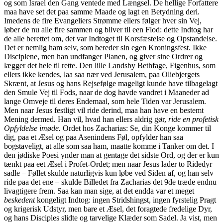
og som Israel den Gang ventede med Længsel. De hellige Forfattere
maa have set det paa samme Maade og lagt en Betydning deri.
Imedens de fire Evangeliers Strømme ellers følger hver sin Vej,
løber de nu alle fire sammen og bliver til een Flod: dette Indtog har
de alle berettet om, det var Indtoget til Korsfæstelse og Opstandelse.
Det er nemlig ham selv, som bereder sin egen Kroningsfest. Ikke
Disciplene, men han undfanger Planen, og giver sine Ordrer og
lægger det hele til rette. Den lille Landsby Bethfage, Figenhus, som
ellers ikke kendes, laa saa nær ved Jerusalem, paa Oliebjergets
Skrænt, at Jesus og hans Rejsefølge mageligt kunde have tilbagelagt
den Smule Vej til Fods, naar de dog havde vandret i Maaneder ad
lange Omveje til deres Endemaal, som hele Tiden var Jerusalem.
Men naar Jesus festligt vil ride derind, maa han have en bestemt
Mening dermed. Han vil, hvad han ellers aldrig gør,
ride en profetisk
Opfyldelse imøde.
Ordet hos Zacharias: Se, din Konge kommer til
dig, paa et Æsel og paa Asenindens Føl, opfylder han saa
bogstaveligt, at alle som saa ham, maatte komme i Tanker om det. I
den jødiske Poesi ynder man at gentage det sidste Ord, og der er kun
tænkt paa eet Æsel i Profet-Ordet; men naar Jesus lader to Ridedyr
sadle – Føllet skulde naturligvis kun løbe ved Siden af, og han selv
ride paa det ene – skulde Billedet fra Zacharias det 9de træde endnu
livagtigere frem. Saa kan man sige, at det endda var et meget
beskedent
kongeligt Indtog: ingen Stridshingst, ingen fyrstelig Pragt
og krigerisk Udstyr, men bare et Æsel, det foragtede fredelige Dyr,
og hans Disciples slidte og tarvelige Klæder som Sadel. Ja vist, men