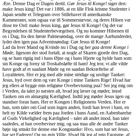
Ære. Denne Dag er Dagen dertil.
Gør Jesus til Konge!
siger den:
make Jesus king! Det var i 1886, at en lille Flok kristne Studenter i
Japan sendte et Telegram over Stillehavet til amerikanske
Kammerater, som ogsaa var til Sommerstævne, og deres Hilsen var
disse tre Ord: make Jesus king, gør Jesus til Konge! Og det var
Begyndelsen til Studenterbevægelsen. Og nu kommer Hilsenen til
os i Dag, fra den første Palmesøndag, over de mange Aarhundreder,
lyder den igen paa Adventssøndag: Gør Jesus til Konge!
Lad da hver Mand og Kvinde nu i Dag og her
gaa denne Konge i
Møde
, ligesom der stod fortalt, at nogle af Skaren gjorde den Dag,
og se ham rigtig ind i hans Øjne og i hans Hjerte og hylde ham som
sin Konge og forny sit Troskabsløfte til ham! Jeg tror, vi alle vilde
have godt af et saadant Møde og en saadan Bekræftelse af
Loyaliteten. Her er jeg med alle mine stridige og urolige Tanker:
Jesus, byd over dem og vær Konge i mine Tankers Rige! Hvad har
jeg ellers at bygge min religiøse Overbevisning paa? Ser jeg mig om
i Verden, da taler jo næsten alt, hvad jeg læser og møder, imod
Tanken om en almægtig Kærlighed. Indtil jeg møder Jesus igen og
standser foran ham. Her er Kongen i Religionens Verden. Her er
han, som taler om Gud som ingen anden, fordi han lever i ham, en
helt ny Kilde vælder frem paa Jorden i hans Aand, en Aabenbarelse
af Guds Virkelighed og Kærlighed – taler alt andet imod, han taler
saaledes, at han overbeviser mig; og saa maa alle de andre Tanker
bøje sig smukt for denne ene Kongstanke: Hvo, som har set Jesus,
har set Faderen! Og nu
min Villie
. Hvad fik jeg af min Egoisme, af