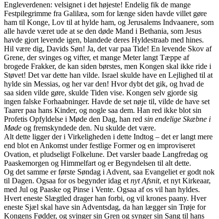
Engleverdenen: velsignet i det højeste! Endelig fik de mange
Festpilegrimme fra Galilæa, som for længe siden havde villet gøre
ham til Konge, Lov til at hylde ham, og Jerusalems Indvaanere, som
alle havde været ude at se den døde Mand i Bethania, som Jesus
havde gjort levende igen, blandede deres Hyldestraab med hines.
Hil være dig, Davids Søn! Ja, det var paa Tide! En levende Skov af
Grene, der svinges og vifter, et mange Meter langt Tæppe af
brogede Frakker, de kan siden børstes, men Kongen skal ikke ride i
Støvet! Det var dette han vilde. Israel skulde have en Lejlighed til at
hylde sin Messias, og her var den! Hvor dybt det gik, og hvad de
saa siden vilde gøre, skulde Tiden vise. Kongen selv gjorde sig
ingen falske Forhaabninger. Havde de set nøje til, vilde de have set
Taarer paa hans Kinder, og nogle saa dem. Han red ikke blot sin
Profetis Opfyldelse i Møde den Dag, han red
sin endelige Skæbne i
Møde
og fremskyndede den. Nu skulde det være.
Alt dette ligger der i Virkeligheden i dette Indtog – det er langt mere
end blot en Ankomst under festlige Former og en improviseret
Ovation, et pludseligt Folkelune. Det varsler baade Langfredag og
Paaskemorgen og Himmelfart og er Begyndelsen til alt dette.
Og det samme er første Søndag i Advent, saa Evangeliet er godt nok
til Dagen. Ogsaa for os begynder idag et
nyt Afsnit
, et nyt Kirkeaar,
med Jul og Paaske og Pinse i Vente. Ogsaa af os vil han hyldes.
Hvert eneste Slægtled drager han forbi, og vil krones paany. Hver
eneste Sjæl skal have sin Adventsdag, da han lægger sin Trøje for
Kongens Fødder, og svinger sin Gren og synger sin Sang til hans