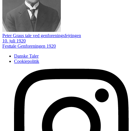
Peter Graus tale ved genforeningsfejringen
10. juli 1920
Festtale
Genforeningen 1920
Danske Taler
Cookiepolitik