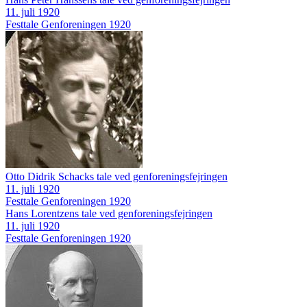
11. juli 1920
Festtale
Genforeningen 1920
Otto Didrik Schacks tale ved genforeningsfejringen
11. juli 1920
Festtale
Genforeningen 1920
Hans Lorentzens tale ved genforeningsfejringen
11. juli 1920
Festtale
Genforeningen 1920