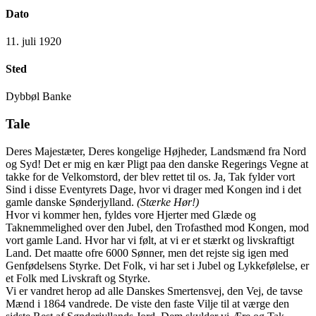
Dato
11. juli 1920
Sted
Dybbøl Banke
Tale
Deres Majestæter, Deres kongelige Højheder, Landsmænd fra Nord
og Syd! Det er mig en kær Pligt paa den danske Regerings Vegne at
takke for de Velkomstord, der blev rettet til os. Ja, Tak fylder vort
Sind i disse Eventyrets Dage, hvor vi drager med Kongen ind i det
gamle danske Sønderjylland.
(Stærke Hør!)
Hvor vi kommer hen, fyldes vore Hjerter med Glæde og
Taknemmelighed over den Jubel, den Trofasthed mod Kongen, mod
vort gamle Land. Hvor har vi følt, at vi er et stærkt og livskraftigt
Land. Det maatte ofre 6000 Sønner, men det rejste sig igen med
Genfødelsens Styrke. Det Folk, vi har set i Jubel og Lykkefølelse, er
et Folk med Livskraft og Styrke.
Vi er vandret herop ad alle Danskes Smertensvej, den Vej, de tavse
Mænd i 1864 vandrede. De viste den faste Vilje til at værge den