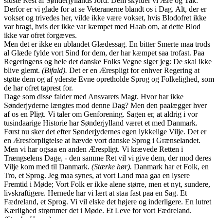
sidste Rest af Sønderjyllands Jord. Dem skylder vi Ære og Tak.
Derfor er vi glade for at se Veteranerne blandt os i Dag. Alt, der er
vokset og trivedes her, vilde ikke være vokset, hvis Blodofret ikke
var bragt, hvis der ikke var kæmpet med Haab om, at dette Blod
ikke var ofret forgæves.
Men det er ikke en ublandet Glædessag. En bitter Smerte maa trods
al Glæde fylde vort Sind for dem, der har kæmpet saa trofast. Paa
Regeringens og hele det danske Folks Vegne siger jeg: De skal ikke
blive glemt.
(Bifald).
Det er en Ærespligt for enhver Regering at
støtte dem og af yderste Evne opretholde Sprog og Folkelighed, som
de har ofret taprest for.
Dage som disse falder med Ansvarets Magt. Hvor har ikke
Sønderjyderne længtes mod denne Dag? Men den paalægger hver
af os en Pligt. Vi taler om Genforening. Sagen er, at aldrig i vor
tusindaarige Historie har Sønderjylland været et med Danmark.
Først nu sker det efter Sønderjydernes egen lykkelige Vilje. Det er
en Æresforpligtelse at hævde vort danske Sprog i Grænselandet.
Men vi har ogsaa en anden Ærespligt. Vi krævede Retten i
Trængselens Dage, - den samme Ret vil vi give dem, der mod deres
Vilje kom med til Danmark.
(Stærke hør).
Danmark har et Folk, en
Tro, et Sprog. Jeg maa synes, at vort Land maa gaa en lysere
Fremtid i Møde; Vort Folk er ikke alene større, men et nyt, sundere,
livskraftigere. Hernede har vi lært at staa fast paa en Sag. Et
Fædreland, et Sprog. Vi vil elske det højere og inderligere. En lutret
Kærlighed strømmer det i Møde. Et Leve for vort Fædreland.