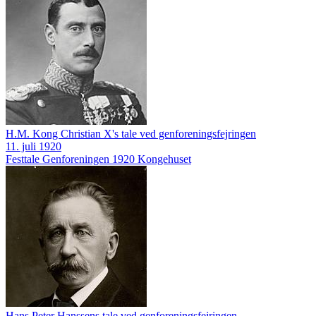
H.M. Kong Christian X's tale ved genforeningsfejringen
11. juli 1920
Festtale
Genforeningen 1920
Kongehuset
Hans Peter Hanssens tale ved genforeningsfejringen