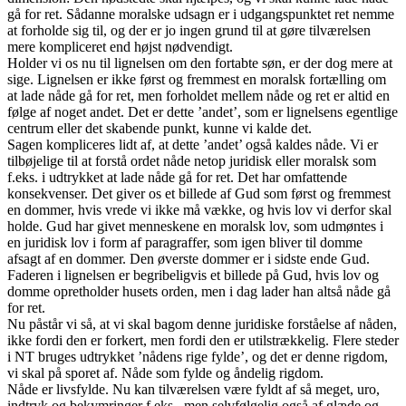
gå for ret. Sådanne moralske udsagn er i udgangspunktet ret nemme
at forholde sig til, og der er jo ingen grund til at gøre tilværelsen
mere kompliceret end højst nødvendigt.
Holder vi os nu til lignelsen om den fortabte søn, er der dog mere at
sige. Lignelsen er ikke først og fremmest en moralsk fortælling om
at lade nåde gå for ret, men forholdet mellem nåde og ret er altid en
følge af noget andet. Det er dette ’andet’, som er lignelsens egentlige
centrum eller det skabende punkt, kunne vi kalde det.
Sagen kompliceres lidt af, at dette ’andet’ også kaldes nåde. Vi er
tilbøjelige til at forstå ordet nåde netop juridisk eller moralsk som
f.eks. i udtrykket at lade nåde gå for ret. Det har omfattende
konsekvenser. Det giver os et billede af Gud som først og fremmest
en dommer, hvis vrede vi ikke må vække, og hvis lov vi derfor skal
holde. Gud har givet menneskene en moralsk lov, som udmøntes i
en juridisk lov i form af paragraffer, som igen bliver til domme
afsagt af en dommer. Den øverste dommer er i sidste ende Gud.
Faderen i lignelsen er begribeligvis et billede på Gud, hvis lov og
domme opretholder husets orden, men i dag lader han altså nåde gå
for ret.
Nu påstår vi så, at vi skal bagom denne juridiske forståelse af nåden,
ikke fordi den er forkert, men fordi den er utilstrækkelig. Flere steder
i NT bruges udtrykket ’nådens rige fylde’, og det er denne rigdom,
vi skal på sporet af. Nåde som fylde og åndelig rigdom.
Nåde er livsfylde. Nu kan tilværelsen være fyldt af så meget, uro,
indtryk og bekymringer f.eks., men selvfølgelig også af glæde og