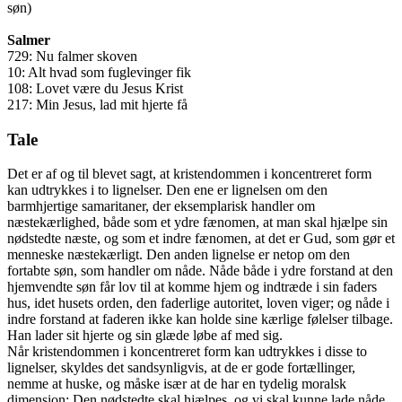
søn)
Salmer
729: Nu falmer skoven
10: Alt hvad som fuglevinger fik
108: Lovet være du Jesus Krist
217: Min Jesus, lad mit hjerte få
Tale
Det er af og til blevet sagt, at kristendommen i koncentreret form
kan udtrykkes i to lignelser. Den ene er lignelsen om den
barmhjertige samaritaner, der eksemplarisk handler om
næstekærlighed, både som et ydre fænomen, at man skal hjælpe sin
nødstedte næste, og som et indre fænomen, at det er Gud, som gør et
menneske næstekærligt. Den anden lignelse er netop om den
fortabte søn, som handler om nåde. Nåde både i ydre forstand at den
hjemvendte søn får lov til at komme hjem og indtræde i sin faders
hus, idet husets orden, den faderlige autoritet, loven viger; og nåde i
indre forstand at faderen ikke kan holde sine kærlige følelser tilbage.
Han lader sit hjerte og sin glæde løbe af med sig.
Når kristendommen i koncentreret form kan udtrykkes i disse to
lignelser, skyldes det sandsynligvis, at de er gode fortællinger,
nemme at huske, og måske især at de har en tydelig moralsk
dimension: Den nødstedte skal hjælpes, og vi skal kunne lade nåde