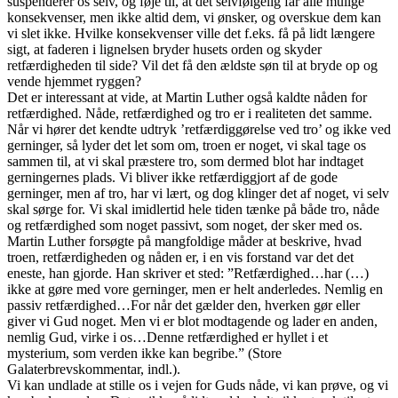
suspenderer os selv, og føje til, at det selvfølgelig får alle mulige
konsekvenser, men ikke altid dem, vi ønsker, og overskue dem kan
vi slet ikke. Hvilke konsekvenser ville det f.eks. få på lidt længere
sigt, at faderen i lignelsen bryder husets orden og skyder
retfærdigheden til side? Vil det få den ældste søn til at bryde op og
vende hjemmet ryggen?
Det er interessant at vide, at Martin Luther også kaldte nåden for
retfærdighed. Nåde, retfærdighed og tro er i realiteten det samme.
Når vi hører det kendte udtryk ’retfærdiggørelse ved tro’ og ikke ved
gerninger, så lyder det let som om, troen er noget, vi skal tage os
sammen til, at vi skal præstere tro, som dermed blot har indtaget
gerningernes plads. Vi bliver ikke retfærdiggjort af de gode
gerninger, men af tro, har vi lært, og dog klinger det af noget, vi selv
skal sørge for. Vi skal imidlertid hele tiden tænke på både tro, nåde
og retfærdighed som noget passivt, som noget, der sker med os.
Martin Luther forsøgte på mangfoldige måder at beskrive, hvad
troen, retfærdigheden og nåden er, i en vis forstand var det det
eneste, han gjorde. Han skriver et sted: ”Retfærdighed…har (…)
ikke at gøre med vore gerninger, men er helt anderledes. Nemlig en
passiv retfærdighed…For når det gælder den, hverken gør eller
giver vi Gud noget. Men vi er blot modtagende og lader en anden,
nemlig Gud, virke i os…Denne retfærdighed er hyllet i et
mysterium, som verden ikke kan begribe.” (Store
Galaterbrevskommentar, indl.).
Vi kan undlade at stille os i vejen for Guds nåde, vi kan prøve, og vi