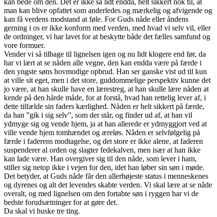
kan bede om den. Det er ikke så lidt endda, helt sikkert nok til, at
man kan blive opfattet som anderledes og mærkelig og afvigende og
kan få verdens modstand at føle. For Guds nåde eller åndens
gerning i os er ikke konform med verden, med hvad vi selv vil, eller
de ordninger, vi har lavet for at beskytte både det fælles samfund og
vore formuer.
Vender vi så tilbage til lignelsen igen og nu lidt klogere end før, da
har vi lært at se nåden alle vegne, den kan endda være på færde i
den yngste søns hovmodige opbrud. Han ser ganske vist ud til kun
at ville sit eget, men i det store, guddommelige perspektiv kunne det
jo være, at han skulle have en lærestreg, at han skulle lære nåden at
kende på den hårde måde, for at forstå, hvad han rettelig lever af, i
dette tilfælde sin faders kærlighed. Nåden er helt sikkert på færde,
da han ”gik i sig selv”, som der står, og finder ud af, at han vil
ydmyge sig og vende hjem, ja at han allerede er ydmyggjort ved at
ville vende hjem tomhændet og æreløs. Nåden er selvfølgelig på
færde i faderens modtagelse, og det store er ikke alene, at faderen
suspenderer al orden og slagter fedekalven, men især at han ikke
kan lade være. Han overgiver sig til den nåde, som lever i ham,
stiller sig netop ikke i vejen for den, idet han løber sin søn i møde.
Det betyder, at Guds nåde får den allerhøjeste status i menneskenes
og dyrenes og alt det levendes skabte verden. Vi skal lære at se nåde
overalt, og med lignelsen om den fortabte søn i ryggen har vi de
bedste forudsætninger for at gøre det.
Da skal vi huske tre ting.