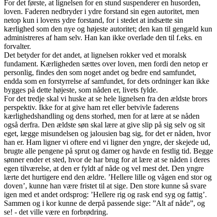
For det første, at lignelsen for en stund suspenderer en husorden,
loven. Faderen nedbryder i ydre forstand sin egen autoritet, men
netop kun i lovens ydre forstand, for i stedet at indsætte sin
kærlighed som den nye og højeste autoritet; den kan til gengæld kun
administreres af ham selv. Han kan ikke overlade den til f.eks. en
forvalter.
Det betyder for det andet, at lignelsen rokker ved et moralsk
fundament. Kærligheden sættes over loven, men fordi den netop er
personlig, findes den som noget andet og bedre end samfundet,
endda som en forstyrrelse af samfundet, for dets ordninger kan ikke
bygges på dette højeste, som nåden er, livets fylde.
For det tredje skal vi huske at se hele lignelsen fra den ældste brors
perspektiv. Ikke for at give ham ret eller betvivle faderens
kærlighedshandling og dens storhed, men for at lære at se nåden
også derfra. Den ældste søn skal lære at give slip på sig selv og sit
eget, lægge misundelsen og jalousien bag sig, for det er nåden, hvor
han er. Ham ligner vi oftere end vi ligner den yngre, der skejede ud,
brugte alle pengene på sprut og damer og havde en festlig tid. Begge
sønner ender et sted, hvor de har brug for at lære at se nåden i deres
egen tilværelse, at den er fyldt af nåde og vel mest det. Den yngre
lærte det hurtigere end den ældre. ’Hellere lille og vågen end stor og
doven’, kunne han være fristet til at sige. Den store kunne så svare
igen med et andet ordsprog: ’Hellere rig og rask end syg og fattig’.
Sammen og i kor kunne de derpå passende sige: ”Alt af nåde”, og
se! - det ville være en forbrødring.