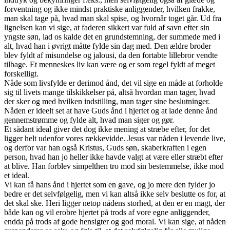
forventning og ikke mindst praktiske anliggender, hvilken frakke,
man skal tage på, hvad man skal spise, og hvornår toget går. Ud fra
lignelsen kan vi sige, at faderen sikkert var fuld af savn efter sin
yngste søn, lad os kalde det en grundstemning, der summede med i
alt, hvad han i øvrigt måtte fylde sin dag med. Den ældre broder
blev fyldt af misundelse og jalousi, da den fortabte lillebror vendte
tilbage. Et menneskes liv kan være og er som regel fyldt af meget
forskelligt.
Nåde som livsfylde er derimod ånd, det vil sige en måde at forholde
sig til livets mange tilskikkelser på, altså hvordan man tager, hvad
der sker og med hvilken indstilling, man tager sine beslutninger.
Nåden er ideelt set at have Guds ånd i hjertet og at lade denne ånd
gennemstrømme og fylde alt, hvad man siger og gør.
Et sådant ideal giver det dog ikke mening at stræbe efter, for det
ligger helt udenfor vores rækkevidde. Jesus var nåden i levende live,
og derfor var han også Kristus, Guds søn, skaberkraften i egen
person, hvad han jo heller ikke havde valgt at være eller stræbt efter
at blive. Han forblev simpelthen tro mod sin bestemmelse, ikke mod
et ideal.
Vi kan få hans ånd i hjertet som en gave, og jo mere den fylder jo
bedre er det selvfølgelig, men vi kan altså ikke selv beslutte os for, at
det skal ske. Heri ligger netop nådens storhed, at den er en magt, der
både kan og vil erobre hjertet på trods af vore egne anliggender,
endda på trods af gode hensigter og god moral. Vi kan sige, at nåden