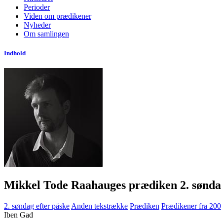
Perioder
Viden om prædikener
Nyheder
Om samlingen
Indhold
Mikkel Tode Raahauges prædiken 2. søndag
2. søndag efter påske
Anden tekstrække
Prædiken
Prædikener fra 2000
Iben Gad