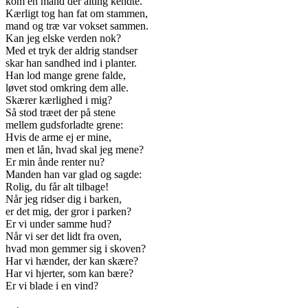
kom en mand der alting kendte.
Kærligt tog han fat om stammen,
mand og træ var vokset sammen.
Kan jeg elske verden nok?
Med et tryk der aldrig standser
skar han sandhed ind i planter.
Han lod mange grene falde,
løvet stod omkring dem alle.
Skærer kærlighed i mig?
Så stod træet der på stene
mellem gudsforladte grene:
Hvis de arme ej er mine,
men et lån, hvad skal jeg mene?
Er min ånde renter nu?
Manden han var glad og sagde:
Rolig, du får alt tilbage!
Når jeg ridser dig i barken,
er det mig, der gror i parken?
Er vi under samme hud?
Når vi ser det lidt fra oven,
hvad mon gemmer sig i skoven?
Har vi hænder, der kan skære?
Har vi hjerter, som kan bære?
Er vi blade i en vind?