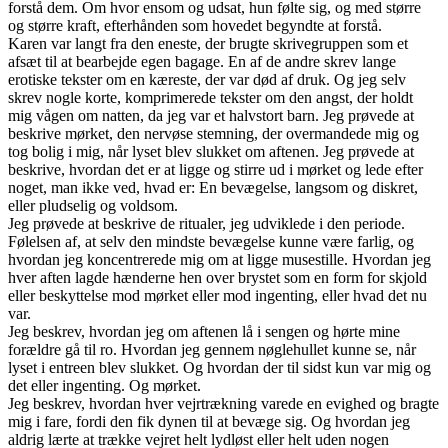
forstå dem. Om hvor ensom og udsat, hun følte sig, og med større
og større kraft, efterhånden som hovedet begyndte at forstå.
Karen var langt fra den eneste, der brugte skrivegruppen som et
afsæt til at bearbejde egen bagage. En af de andre skrev lange
erotiske tekster om en kæreste, der var død af druk. Og jeg selv
skrev nogle korte, komprimerede tekster om den angst, der holdt
mig vågen om natten, da jeg var et halvstort barn. Jeg prøvede at
beskrive mørket, den nervøse stemning, der overmandede mig og
tog bolig i mig, når lyset blev slukket om aftenen. Jeg prøvede at
beskrive, hvordan det er at ligge og stirre ud i mørket og lede efter
noget, man ikke ved, hvad er: En bevægelse, langsom og diskret,
eller pludselig og voldsom.
Jeg prøvede at beskrive de ritualer, jeg udviklede i den periode.
Følelsen af, at selv den mindste bevægelse kunne være farlig, og
hvordan jeg koncentrerede mig om at ligge musestille. Hvordan jeg
hver aften lagde hænderne hen over brystet som en form for skjold
eller beskyttelse mod mørket eller mod ingenting, eller hvad det nu
var.
Jeg beskrev, hvordan jeg om aftenen lå i sengen og hørte mine
forældre gå til ro. Hvordan jeg gennem nøglehullet kunne se, når
lyset i entreen blev slukket. Og hvordan der til sidst kun var mig og
det eller ingenting. Og mørket.
Jeg beskrev, hvordan hver vejrtrækning varede en evighed og bragte
mig i fare, fordi den fik dynen til at bevæge sig. Og hvordan jeg
aldrig lærte at trække vejret helt lydløst eller helt uden nogen