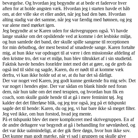
bevægelse. Og hvordan jeg begyndte at at bede et fadervor hver
aften for at holde angsten væk. Hvordan jeg i starten havde et håb
om, at der ville ske et eller andet, når jeg bad den bøn. Hvordan
alting stadig var det samme, når jeg var færdig med bønnen, og jeg
var alene med mørket igen.
Jeg begyndte at se Karen uden for skrivegruppen også. Vi havde
lange snakke om det opslidende ved at komme i det lesbiske miljø,
og hun samlede det band, der skulle spille sangene til receptionen
for min debutbog, der mest bestod af smadrede sange. Karen fortalte
mig, at hun ikke var opdraget til at være i den missionske afdeling af
den kristne tro, det var et miljø, hun blev tiltrukket af i sin studietid.
Faktisk havde hendes forældre intet med det at gøre, og de greb da
også ind til sidst og sagde, Karen, du er nødt til at komme væk
derfra, vi kan ikke holde ud at se, at du har det så dårligt.
Der var noget ved Karen, jeg godt kunne genkende fra mig selv. Det
var noget i hendes øjne. Der var sådan en blank hinde ned foran
dem, når hun talte om det med terapien, og hvordan hun fik en
coach, som skulle guide hende til at gå i mere feminint tøj. Jeg
kalder det det filterløse blik, og jeg tror også, jeg på et tidspunkt
sagde det til hende: Karen, du og jeg, vi har bare ikke så meget filter.
Jeg ved ikke, om hun forstod, hvad jeg mente.
På et tidspunkt blev det mere kompliceret med skrivegruppen. En af
de andre deltagere var begyndt at gå i behandling for søvnløshed, og
det var ikke ualmindeligt, at der gik flere døgn, hvor hun ikke sov.
Det kunne man godt mærke, når vi sad i gruppen og skulle give