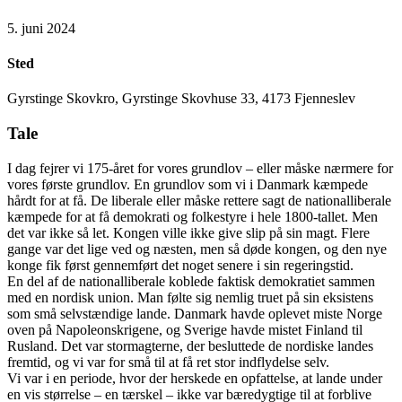
5. juni 2024
Sted
Gyrstinge Skovkro, Gyrstinge Skovhuse 33, 4173 Fjenneslev
Tale
I dag fejrer vi 175-året for vores grundlov – eller måske nærmere for
vores første grundlov. En grundlov som vi i Danmark kæmpede
hårdt for at få. De liberale eller måske rettere sagt de nationalliberale
kæmpede for at få demokrati og folkestyre i hele 1800-tallet. Men
det var ikke så let. Kongen ville ikke give slip på sin magt. Flere
gange var det lige ved og næsten, men så døde kongen, og den nye
konge fik først gennemført det noget senere i sin regeringstid.
En del af de nationalliberale koblede faktisk demokratiet sammen
med en nordisk union. Man følte sig nemlig truet på sin eksistens
som små selvstændige lande. Danmark havde oplevet miste Norge
oven på Napoleonskrigene, og Sverige havde mistet Finland til
Rusland. Det var stormagterne, der besluttede de nordiske landes
fremtid, og vi var for små til at få ret stor indflydelse selv.
Vi var i en periode, hvor der herskede en opfattelse, at lande under
en vis størrelse – en tærskel – ikke var bæredygtige til at forblive