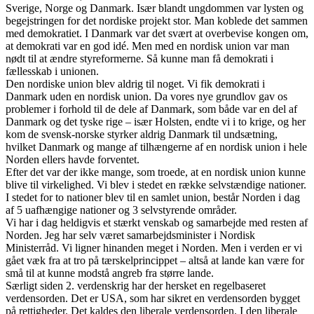
Sverige, Norge og Danmark. Især blandt ungdommen var lysten og
begejstringen for det nordiske projekt stor. Man koblede det sammen
med demokratiet. I Danmark var det svært at overbevise kongen om,
at demokrati var en god idé. Men med en nordisk union var man
nødt til at ændre styreformerne. Så kunne man få demokrati i
fællesskab i unionen.
Den nordiske union blev aldrig til noget. Vi fik demokrati i
Danmark uden en nordisk union. Da vores nye grundlov gav os
problemer i forhold til de dele af Danmark, som både var en del af
Danmark og det tyske rige – især Holsten, endte vi i to krige, og her
kom de svensk-norske styrker aldrig Danmark til undsætning,
hvilket Danmark og mange af tilhængerne af en nordisk union i hele
Norden ellers havde forventet.
Efter det var der ikke mange, som troede, at en nordisk union kunne
blive til virkelighed. Vi blev i stedet en række selvstændige nationer.
I stedet for to nationer blev til en samlet union, består Norden i dag
af 5 uafhængige nationer og 3 selvstyrende områder.
Vi har i dag heldigvis et stærkt venskab og samarbejde med resten af
Norden. Jeg har selv været samarbejdsminister i Nordisk
Ministerråd. Vi ligner hinanden meget i Norden. Men i verden er vi
gået væk fra at tro på tærskelprincippet – altså at lande kan være for
små til at kunne modstå angreb fra større lande.
Særligt siden 2. verdenskrig har der hersket en regelbaseret
verdensorden. Det er USA, som har sikret en verdensorden bygget
på rettigheder. Det kaldes den liberale verdensorden. I den liberale