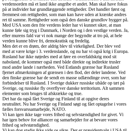
verdensorden må et land ikke angribe et andet. Man skal have fokus
på at individer har grundlæggende rettigheder. Det handler først og
fremmest om rettigheder, som man kan have uden at krænke andres
ret til samme. Rettigheder som også den danske grundlov bygger på.
Med USA som den frie verdens leder har vi kunnet sikre, at man
kunne føle sig tryg i Danmark, i Norden og i den vestlige verden. Ja,
efter murens fald var vi nok mange der begyndte at tro på, at hele
verden kunne blive fri, demokratisk og fredelig.
Men det er en drøm, der aldrig blev til virkelighed. Der blev ved
med at være krige i 3. verdenslande, og nu har vi også krig i Europa.
Rusland har ikke nøjedes med at føre en overfaldskrig mod sit
naboland, de kommer også med både direkte og indirekte trusler
mod andre lande i nærheden. Ved Estlands grænse har Rusland
fjernet afmærkningen af grænsen i den flod, der deler landene. Ved
den finske grænse har de sendt en masse udlændinge over, som har
forbindelser til Rusland. I Sverige dukker russiske ubåde op tæt på
Sverige, og russiske fly overflyver danske territorium. Alt sammen
elementer som bruges til afskrække og true.
Det har da også fået Sverige og Finland til at opgive deres
neutralitet. Nu har Sverige og Finland søgt og fået optagelse i vores
fælles forsvarssamarbejde, NATO.
Vi kan igen ikke tage vores frihed og selvstændighed for givet. Vi
har igen behov for alliancer og samarbejder for at bevare vores
frihed og selvstændighed.
Vi kan dog stadig ikke vide os sikre. Der er præsidentvalg i USA til