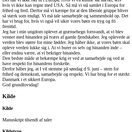
hvis vi ikke kan regne med USA. Så må vi stå samlet i Europa for
frihed og fred. Derfor må vi kæmpe for at den liberale gruppe bliver
så stærk som muligt. Vi må tale samarbejde og sammenhold op. Det
har vi brug for, hvis vi også vil sikre vores børn en tryg og fri
fremtid.
Jeg har i min ungdom oplevet at grænsehegn forsvandt, at vi blev
venner med hinanden på tværs af gamle fjendskaber. Jeg oplevede at
verden blev større for mine fødder. Jeg håber ikke, at vores børn skal
opleve verden lukke sig i. At vi burer os selv og hinanden inde –
eller endnu værre, at vi bekriger hinanden.
Den bedste måde at bekæmpe krig er ved at samarbejde og ved at
have respekt for hinandens forskelle.
Derfor håber jeg, at I vil stemme på søndag d 9. juni – stem for
frihed og demokrati, samarbejde og respekt. Vi har brug for et stærkt
Danmark i et sikkert Europa.
God grundlovsdag!
Kilde
Kilde
Manuskript tilsendt af taler
Kildetype