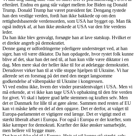
efteråret. Endnu en gang står valget mellem Joe Biden og Donald
Trump. Donald Trump har været præsident før. Dengang rystede
han den vestlige verden, fordi han ikke bakkede op om den
rettighedsbaserede verdensorden, som USA har bygget op. Man fik
også indtryk af, at han ikke ønskede at USA var den frie verdens
leder.
Da han ikke blev genvalgt, forsøgte han at lave statskup. Hvilket er
et direkte angreb på demokratiet.
Denne gang er udfordringerne yderligere understreget ved, at han
siger, han vil være diktator. Da han opdagede, hvor rystet folk kunne
blive af det, skar han det ned til, at han kun ville være diktator i en
dag. Men mere skal der heller ikke til for at ødelægge demokratiet.
Derudover virker han til at ville stoppe hjælpen til Ukraine. Vi har
allerede set en forsmag på det med den meget langsomme
godkendelse af våbenpakke til Ukraine i kongressen.
Vi ved endnu ikke, hvem der vinder præsidentvalget i USA. Men vi
må erkende, at vi ikke kan tage USA’s opbakning til den frie verden
for givet. Vi skal i højere grad løfte stemmen og kraften selv. Men
det er Danmark for lille til at gøre alene. Sammen med resten af EU
kan vi måske løfte en del af den opgave. Det er derfor, at valget til
Europa-parlamentet er vigtigere end længe. Det er vigtigt med et
stærkt liberalt afsæt i Europa. For også i Europa er der kræfter, som
ikke kæmper for demokrati. Kræfter der ikke ønsker samarbejde,
men hellere vil bygge mure.
Det har vi ikke råd til i Europa. Hvis vi vil kunne stå stærkt, selv