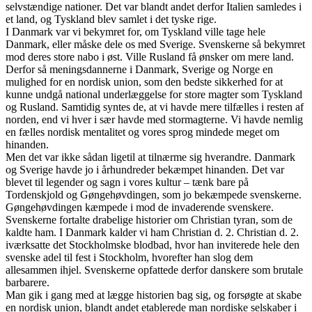
selvstændige nationer. Det var blandt andet derfor Italien samledes i
et land, og Tyskland blev samlet i det tyske rige.
I Danmark var vi bekymret for, om Tyskland ville tage hele
Danmark, eller måske dele os med Sverige. Svenskerne så bekymret
mod deres store nabo i øst. Ville Rusland få ønsker om mere land.
Derfor så meningsdannerne i Danmark, Sverige og Norge en
mulighed for en nordisk union, som den bedste sikkerhed for at
kunne undgå national underlæggelse for store magter som Tyskland
og Rusland. Samtidig syntes de, at vi havde mere tilfælles i resten af
norden, end vi hver i sær havde med stormagterne. Vi havde nemlig
en fælles nordisk mentalitet og vores sprog mindede meget om
hinanden.
Men det var ikke sådan ligetil at tilnærme sig hverandre. Danmark
og Sverige havde jo i århundreder bekæmpet hinanden. Det var
blevet til legender og sagn i vores kultur – tænk bare på
Tordenskjold og Gøngehøvdingen, som jo bekæmpede svenskerne.
Gøngehøvdingen kæmpede i mod de invaderende svenskere.
Svenskerne fortalte drabelige historier om Christian tyran, som de
kaldte ham. I Danmark kalder vi ham Christian d. 2. Christian d. 2.
iværksatte det Stockholmske blodbad, hvor han inviterede hele den
svenske adel til fest i Stockholm, hvorefter han slog dem
allesammen ihjel. Svenskerne opfattede derfor danskere som brutale
barbarere.
Man gik i gang med at lægge historien bag sig, og forsøgte at skabe
en nordisk union, blandt andet etablerede man nordiske selskaber i