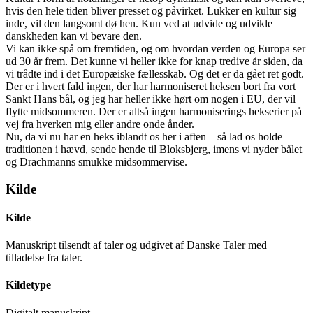
hvis den hele tiden bliver presset og påvirket. Lukker en kultur sig
inde, vil den langsomt dø hen. Kun ved at udvide og udvikle
danskheden kan vi bevare den.
Vi kan ikke spå om fremtiden, og om hvordan verden og Europa ser
ud 30 år frem. Det kunne vi heller ikke for knap tredive år siden, da
vi trådte ind i det Europæiske fællesskab. Og det er da gået ret godt.
Der er i hvert fald ingen, der har harmoniseret heksen bort fra vort
Sankt Hans bål, og jeg har heller ikke hørt om nogen i EU, der vil
flytte midsommeren. Der er altså ingen harmoniserings hekserier på
vej fra hverken mig eller andre onde ånder.
Nu, da vi nu har en heks iblandt os her i aften – så lad os holde
traditionen i hævd, sende hende til Bloksbjerg, imens vi nyder bålet
og Drachmanns smukke midsommervise.
Kilde
Kilde
Manuskript tilsendt af taler og udgivet af Danske Taler med
tilladelse fra taler.
Kildetype
Digitalt manuskript