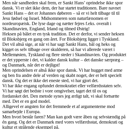
Men når sandheden skal frem, er Sankt Hans’ oprindelse ikke spor
dansk. Vi er slet ikke dem, der har startet traditionen. Bare navnet
Sankt Hans – det er Johannes døberen – så er vi helt tilbage til til
Jesu fødsel og Israel. Midsommeren som naturfænomen er
nordeuropæisk. De lyse dage og nætter fejres f.eks. overalt i
Skandinavien, England, Irland og tilmed Østrig!
Heksen på bålet er en tysk tradition. Det er derfor, vi sender heksen
til Bloksbjerg en gang om året. For Bloksbjerg ligger i Tyskland.
Det vil altså sige, at når vi har sagt Sankt Hans, bål og heks og
kigget os selv tilbage over skulderen, så har vi allerede været i
Mellemøsten, Tyskland og flere steder i Skandinavien. Og produktet
er det ypperste i det, vi kalder dansk kultur – det danske særpræg –
og Danmark, når det er dejligst!
Men oprindelsen er altså ikke spor dansk. Vi har hugget med arme
og ben fra andre dele af verden og skabt noget, der er helt specielt
dansk. Og det er ikke det eneste sted, vi har gjort det.
Vi har ikke engang opfundet demokratiet eller velfærdsstaten selv.
Vi har søgt det bedste i vore omgivelser, taget det til os og
fordansket det. Den metode synes jeg ærligt talt, vi skal fortsætte
med. Det er en god model.
Alligevel er angsten for det fremmede et af argumenterne mod
samarbejde i Europa.
Men hvori består faren? Man kan godt være åben og selvstændig på
én gang. Og det er Danmark med vores velfærdsstat, demokrati og
kultur et strålende eksempel på.