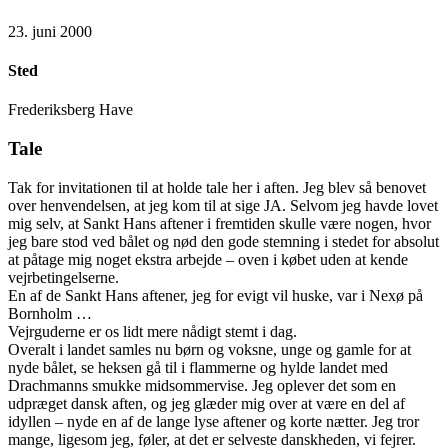
23. juni 2000
Sted
Frederiksberg Have
Tale
Tak for invitationen til at holde tale her i aften. Jeg blev så benovet
over henvendelsen, at jeg kom til at sige JA. Selvom jeg havde lovet
mig selv, at Sankt Hans aftener i fremtiden skulle være nogen, hvor
jeg bare stod ved bålet og nød den gode stemning i stedet for absolut
at påtage mig noget ekstra arbejde – oven i købet uden at kende
vejrbetingelserne.
En af de Sankt Hans aftener, jeg for evigt vil huske, var i Nexø på
Bornholm …
Vejrguderne er os lidt mere nådigt stemt i dag.
Overalt i landet samles nu børn og voksne, unge og gamle for at
nyde bålet, se heksen gå til i flammerne og hylde landet med
Drachmanns smukke midsommervise. Jeg oplever det som en
udpræget dansk aften, og jeg glæder mig over at være en del af
idyllen – nyde en af de lange lyse aftener og korte nætter. Jeg tror
mange, ligesom jeg, føler, at det er selveste danskheden, vi fejrer.