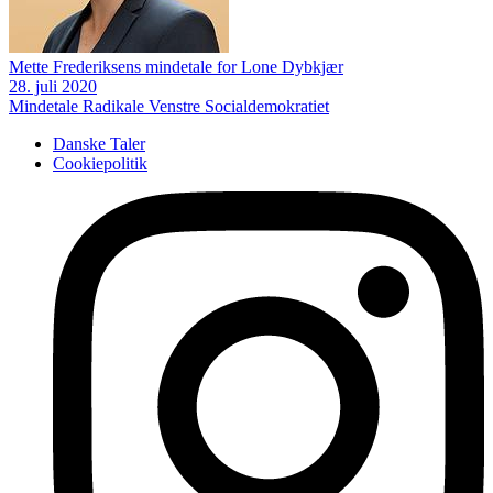
Mette Frederiksens mindetale for Lone Dybkjær
28. juli 2020
Mindetale
Radikale Venstre
Socialdemokratiet
Danske Taler
Cookiepolitik