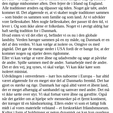
den rigtige midsommer aften. Den fejrer de i Irland og England.
Alle traditioner ændres og tilpasser sig tiden. Noget går tabt, andet
kommer til. Det afgørende er, at vi skaber nogle traditioner sammen
– som binder os sammen som familie og som land. At vi udvikler
vore fællesskaber. Men nogle fællesskaber, der passer til den tid, vi
lever i. Og som ikke alene er folkedans. Noget vi i øvrigt aldrig har
haft særlig tradition for i Danmark.
Hvad enten vi vil det eller ej, befinder vi os nu i den globale
landsby. Verden hænger sammen på en ny måde, og Danmark er en
del af den verden. Vi kan vælge at isolere os. Omgive os med
pigtråd. Det gør de mange steder i USA fordi de er bange for, at der
kommer nogen og stjæler deres rigdomme.
Eller vi kan vælge at være åbne og udadvendte og søge at påvirke
de andre. Spille sammen med de andre. Samarbejde med de andre.
Det er den vej, jeg synes, vi skal vælge. Vi kan ikke køre som
isoleret ministat.
Udviklingen i omverdenen – især hos naboerne i Europa – har altid
været afgørende for en meget stor del af Danmarks fremtid. Det har
gjort os stærke og rige. Danmark har også altid været et åbent land,
der er meget afhængig af samhandel og samvær med andre. Det må
vi ikke sætte over styr. Vi skal fortsat være åbne og gæstfrie. Også
når det gælder om at hjælpe selv mennesker på et fjernt kontinent,
der trænger til en håndsrækning. Ellers ender vi som et fattigt folk
midt i al vores materielle velstand – et forskrækket frilandsmuseum.
Kultur i form af holdninger er netop dynamisk og kan kun overleve,