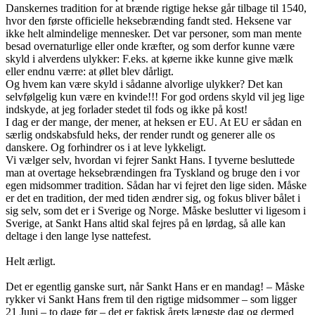
Danskernes tradition for at brænde rigtige hekse går tilbage til 1540,
hvor den første officielle heksebrænding fandt sted. Heksene var
ikke helt almindelige mennesker. Det var personer, som man mente
besad overnaturlige eller onde kræfter, og som derfor kunne være
skyld i alverdens ulykker: F.eks. at køerne ikke kunne give mælk
eller endnu værre: at øllet blev dårligt.
Og hvem kan være skyld i sådanne alvorlige ulykker? Det kan
selvfølgelig kun være en kvinde!!! For god ordens skyld vil jeg lige
indskyde, at jeg forlader stedet til fods og ikke på kost!
I dag er der mange, der mener, at heksen er EU. At EU er sådan en
særlig ondskabsfuld heks, der render rundt og generer alle os
danskere. Og forhindrer os i at leve lykkeligt.
Vi vælger selv, hvordan vi fejrer Sankt Hans. I tyverne besluttede
man at overtage heksebrændingen fra Tyskland og bruge den i vor
egen midsommer tradition. Sådan har vi fejret den lige siden. Måske
er det en tradition, der med tiden ændrer sig, og fokus bliver bålet i
sig selv, som det er i Sverige og Norge. Måske beslutter vi ligesom i
Sverige, at Sankt Hans altid skal fejres på en lørdag, så alle kan
deltage i den lange lyse nattefest.
Helt ærligt.
Det er egentlig ganske surt, når Sankt Hans er en mandag! – Måske
rykker vi Sankt Hans frem til den rigtige midsommer – som ligger
21 Juni – to dage før – det er faktisk årets længste dag og dermed