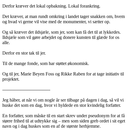
Derfor kræver det lokal opbakning. Lokal forankring.
Det kræver, at man rundt omkring i landet tager snakken om, hvem
og hvad vi gerne vil vise med de monumenter, vi sætter op.
Og så kræver det ildsjæle, som jer, som kan få det til at lykkedes.
Ildsjæle som vil gøre arbejdet og donere kunsten til glæde for os
alle.
Derfor en stor tak til jer.
Til de mange fonde, som har støttet økonomisk.
Og til jer, Marie Beyen Foss og Rikke Raben for at tage initiativ til
projektet.
---------------------------------
Jeg håber, at når vi om nogle år ser tilbage på dagen i dag, så vil vi
huske det som en dag, hvor vi hyldede en stor kvindelig forfatter.
En forfatter, som måske til en start skrev under pseudonym for at få
større frihed til at udtrykke sig – men som siden greb ordet i sit eget
navn og i dag huskes som en af de største herhjemme.