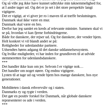
Og så ville jeg ikke have kunnet udtrykke min taknemmelighed for,
at I andre tager ud. Og det er jo set i det store perspektiv langt
vigtigere.
Det er vigtigt, at vi giver jer ro i maven til at træffe beslutningen.
Danmark skal ikke være en mur.
Danmark skal være en bro.
Derfor har jeg samlet en kreds af relevante ministre. Sammen skal vi
se på, hvordan vi kan fjerne forhindringerne.
Både for danskere, der rejser ud. Og for danskere, der vender hjem.
Helt konkret vi vil blandt andet se på:
Rettigheder for udenlandske partnere.
Udsendtes børns adgang til det danske uddannelsessystem.
Og hvilke muligheder, vi har inden for grundloven til at udvide
stemmeretten for udenlandsdanskere.
***
Det handler ikke kun om jer. Selvom I er vigtige nok…
Det handler om noget større. Og endnu vigtigere.
Lysten til at tage ud og vende hjem hos mange danskere, hos nye
generationer.
Mobiliteten i dansk erhvervsliv og i staten.
Danmarks ry og rygte i verden.
Det gør en positiv forskel for Danmark, når globale danskere
repræsenterer os ude i verden.
***