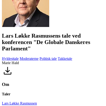
Lars Løkke Rasmussens tale ved
konferencen "De Globale Danskeres
Parlament"
Hyldesttale
Moderaterne
Politisk tale
Takketale
Marie Hald
Om
Taler
Lars Løkke Rasmussen