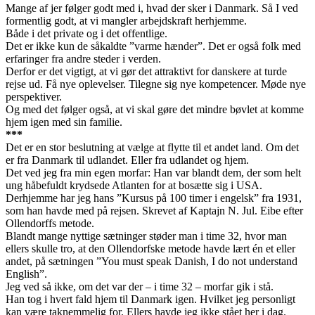
Mange af jer følger godt med i, hvad der sker i Danmark. Så I ved
formentlig godt, at vi mangler arbejdskraft herhjemme.
Både i det private og i det offentlige.
Det er ikke kun de såkaldte ”varme hænder”. Det er også folk med
erfaringer fra andre steder i verden.
Derfor er det vigtigt, at vi gør det attraktivt for danskere at turde
rejse ud. Få nye oplevelser. Tilegne sig nye kompetencer. Møde nye
perspektiver.
Og med det følger også, at vi skal gøre det mindre bøvlet at komme
hjem igen med sin familie.
***
Det er en stor beslutning at vælge at flytte til et andet land. Om det
er fra Danmark til udlandet. Eller fra udlandet og hjem.
Det ved jeg fra min egen morfar: Han var blandt dem, der som helt
ung håbefuldt krydsede Atlanten for at bosætte sig i USA.
Derhjemme har jeg hans ”Kursus på 100 timer i engelsk” fra 1931,
som han havde med på rejsen. Skrevet af Kaptajn N. Jul. Eibe efter
Ollendorffs metode.
Blandt mange nyttige sætninger støder man i time 32, hvor man
ellers skulle tro, at den Ollendorfske metode havde lært én et eller
andet, på sætningen ”You must speak Danish, I do not understand
English”.
Jeg ved så ikke, om det var der – i time 32 – morfar gik i stå.
Han tog i hvert fald hjem til Danmark igen. Hvilket jeg personligt
kan være taknemmelig for. Ellers havde jeg ikke stået her i dag.