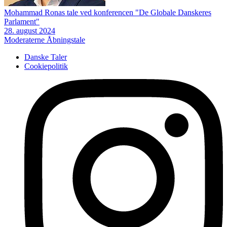
Mohammad Ronas tale ved konferencen "De Globale Danskeres
Parlament"
28. august 2024
Moderaterne
Åbningstale
Danske Taler
Cookiepolitik