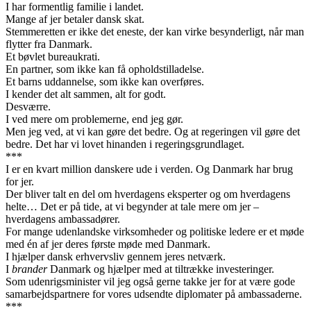
I har formentlig familie i landet.
Mange af jer betaler dansk skat.
Stemmeretten er ikke det eneste, der kan virke besynderligt, når man
flytter fra Danmark.
Et bøvlet bureaukrati.
En partner, som ikke kan få opholdstilladelse.
Et barns uddannelse, som ikke kan overføres.
I kender det alt sammen, alt for godt.
Desværre.
I ved mere om problemerne, end jeg gør.
Men jeg ved, at vi kan gøre det bedre. Og at regeringen vil gøre det
bedre. Det har vi lovet hinanden i regeringsgrundlaget.
***
I er en kvart million danskere ude i verden. Og Danmark har brug
for jer.
Der bliver talt en del om hverdagens eksperter og om hverdagens
helte… Det er på tide, at vi begynder at tale mere om jer –
hverdagens ambassadører.
For mange udenlandske virksomheder og politiske ledere er et møde
med én af jer deres første møde med Danmark.
I hjælper dansk erhvervsliv gennem jeres netværk.
I
brander
Danmark og hjælper med at tiltrække investeringer.
Som udenrigsminister vil jeg også gerne takke jer for at være gode
samarbejdspartnere for vores udsendte diplomater på ambassaderne.
***