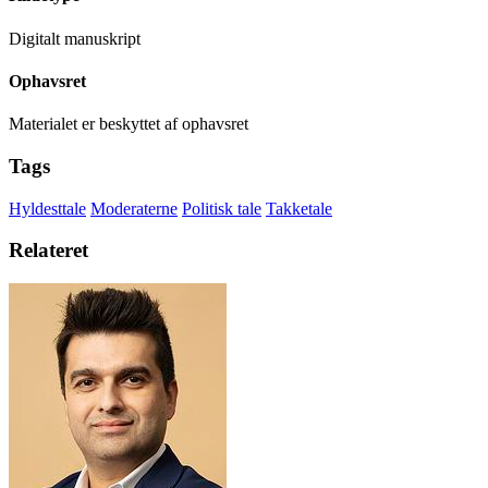
Digitalt manuskript
Ophavsret
Materialet er beskyttet af ophavsret
Tags
Hyldesttale
Moderaterne
Politisk tale
Takketale
Relateret