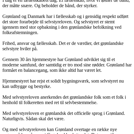
I dag er en fællesskabets dag. Et fællesskab, hvor vi løsner de bånd,
der måtte snære. Og beholder de bånd, der styrker.
Grønland og Danmark har i fællesskab og i gensidig respekt udført
det store forarbejde til selvstyreloven. Og selvstyret er stemt
igennem med stor opbakning i den grønlandske befolkning ved
folkeafstemningen.
Frihed, ansvar og fællesskab. Det er de værdier, det grønlandske
selvstyre hviler på.
Gennem 30 års hjemmestyre har Grønland udviklet sig til et
moderne samfund, der samtidig er tro mod sine rødder. Grønland har
formået en balancegang, som ikke altid har været let.
Hjemmestyret har rejst et solidt bygningsværk, som selvstyret nu
kan udbygge og bestyrke.
Med selvstyreloven anerkendes det grønlandske folk som et folk i
henhold til folkeretten med ret til selvbestemmelse.
Med selvstyreloven er grønlandsk det officielle sprog i Grønland.
Naturligvis. Sådan skal det være.
Og med selvstyreloven kan Grønland overtage en række nye