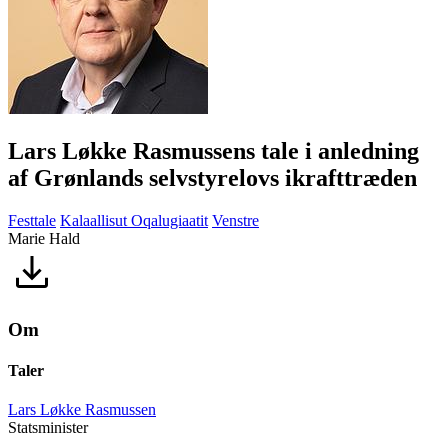
Lars Løkke Rasmussens tale i anledning
af Grønlands selvstyrelovs ikrafttræden
Festtale
Kalaallisut Oqalugiaatit
Venstre
Marie Hald
Om
Taler
Lars Løkke Rasmussen
Statsminister