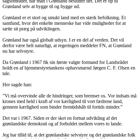
sagsområder, når man i Grønland beslutter det. Det er op til
Grønland selv at bygge til og bygge ud.
Grønland er et stort og smukt land med en stærk befolkning. Et
samfund, hvor det enkelte menneske har vide muligheder for at
sætte sit præg på udviklingen.
Grønland har også globalt udsyn. I er en del af verden. Det vil
derfor være helt naturligt, at regeringen meddeler FN, at Grønland
nu har selvstyre.
Da Grønland i 1967 fik sin første valgte formand for Landsrådet
holdt en af hjemmestyretankens ophavsmænd Jørgen C. F. Olsen en
tale.
Her sagde han:
”Vi må overvinde alle de hindringer, som bremser os. Vor indsats må
krones med held i kraft af vor kærlighed til vort fædrene land,
gennem kærlighed som binder fremtidshåb til fortids minder.”
Det var i 1967. Siden er der sket en fortsat udvikling af det
grønlandske demokrati og af forholdet mellem vores to lande.
Jeg har tillid til, at det grønlandske selvstyre og det grønlandske folk