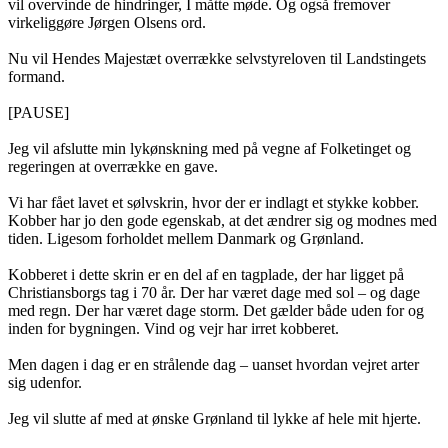
vil overvinde de hindringer, I måtte møde. Og også fremover
virkeliggøre Jørgen Olsens ord.
Nu vil Hendes Majestæt overrække selvstyreloven til Landstingets
formand.
[PAUSE]
Jeg vil afslutte min lykønskning med på vegne af Folketinget og
regeringen at overrække en gave.
Vi har fået lavet et sølvskrin, hvor der er indlagt et stykke kobber.
Kobber har jo den gode egenskab, at det ændrer sig og modnes med
tiden. Ligesom forholdet mellem Danmark og Grønland.
Kobberet i dette skrin er en del af en tagplade, der har ligget på
Christiansborgs tag i 70 år. Der har været dage med sol – og dage
med regn. Der har været dage storm. Det gælder både uden for og
inden for bygningen. Vind og vejr har irret kobberet.
Men dagen i dag er en strålende dag – uanset hvordan vejret arter
sig udenfor.
Jeg vil slutte af med at ønske Grønland til lykke af hele mit hjerte.