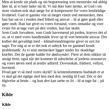
Men at kende sin plads og sin begrænsning som menneske må aldrig
føre til, at vi bare lader stå til. Vi må ikke bare tænke, at Gud i sin
store visdom nok skal sørge for at kompensere for vores lemfældige
livsførsel. Gud er ganske vist så meget visere end mennesker, men
han har sat os i verden med frihed og ansvar – til at gøre godt eller
gøre ondt. Han har givet os vores forstand, vores omtanke og vore
evner for at tage vare på den verden, han har skabt.
Som Guds forvaltere, som Guds havemænd på jorden, kræves det af
os, at vi med vores handlemåde lever op til vort betroede ansvar. Det
kniber det gevaldigt med – klimaforandringerne giver os syn for
sagn. For mig at se er det nok et udtryk for en gammel kendt
problematik: At vi som mennesker ligger under for skadelige
kræfter. Det de gamle kaldte for
dødssynder
. Flere af dem stikker sit
ansigt frem, også når det kommer til udnyttelse af jordens ressourcer
og vores tøven med at ændre adfærd: Dovenskab, frådseri, vellyst,
hovmod.
Hvad gør vi så med vores skyld? Ja kristendommens budskab er at
vi skal gå det rigtige sted hen med den, nemlig til Gud. Dér er der
tilgivelse at hente – og kun
den
kan sætte os fri – til at tage fat – på
ny.
Kilde
Kilde