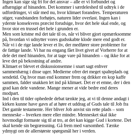
Ingen kan sige sig fri for det ansvar – alle er vi forbundet og
afhængige af hinanden. Det kommer i særdeleshed til udtryk i de
udfordringer, vi står med nu, hvor klimaet forandres. Temperaturen
stiger, vandstanden forhøjes, naturen lider overlast. Ingen kan i
yderste konsekvens præcist forudsige, hvor det hele skal ende, og
hvor stor en trussel det hele i grunden er.
Men som kristne
må
det tale til os, når vi bliver gjort opmærksomme
på, hvordan vi udnytter vores gudsskabte klode mere end godt er.
Når vi i de rige lande lever et liv, der medfører store problemer for
de fattige lande. Vi har nu engang fået livet givet af Vorherre for at
dele det med hinanden, for at tage vare på hinanden – og ikke for at
leve det på bekostning af andre.
Klimaet er blevet et diskussionsemne i snart sagt enhver
sammenhæng i disse uger. Medierne ofrer det meget spalteplads og
sendetid. Og hvor man end kommer frem og drikker en kop kaffe
sammen, falder snakken let ind på klimaet. Det er et emne, der i den
grad kan dele vandene. Mange mener at vide bedre end deres
modpart.
Ind i den til tider ophedede debat tænkte jeg, at vi til denne andagt i
kirken kunne have gavn af at høre et uddrag af Guds tale til Job fra
Det gamle testamente. Her bliver Job anvist sin rette plads – som
menneske – hverken mere eller mindre. Mennesket skal ikke
hovmodigt formaste sig til at tro, at det kan kigge Gud i kortene. Det
skal kende sin begrænsning. Gå frem med varsomhed. Tænke
ydmygt om de allerstørste spørgsmål her i verden.