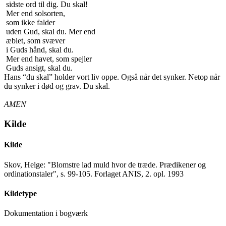
sidste ord til dig. Du skal!
Mer end solsorten,
som ikke falder
uden Gud, skal du. Mer end
æblet, som svæver
i Guds hånd, skal du.
Mer end havet, som spejler
Guds ansigt, skal du.
Hans “du skal” holder vort liv oppe. Også når det synker. Netop når
du synker i død og grav. Du skal.
AMEN
Kilde
Kilde
Skov, Helge: "Blomstre lad muld hvor de træde. Prædikener og
ordinationstaler", s. 99-105. Forlaget ANIS, 2. opl. 1993
Kildetype
Dokumentation i bogværk