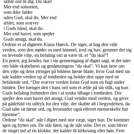
sidste ord til dig. Du skal!
Mer end solsorten,
som ikke falder
uden Gud, skal du. Mer end
æblet, som svæver
i Guds hånd, skal du.
Mer end havet, som spejler
Guds ansigt, skal du.
Ordene er af digteren Klaus Høeck. De siger, at bag den vide
verden, som den møder os med himmel, jord og hav, gemmer der sig
en levende vilje, en befaling om at være til, et “du skal”!
En præst, jeg kender, har i sin gennemgang af digtet sagt, at det taler
om både skabelsens og genløsningens “du skal”. Vi kan læse om
den vilje og dens ytringer på biblens første blade, hvor Gud med sin
tale kalder verden op af tomheden og holder den oppe med sit
befalende ord. “Der svæver verden foran Gud som en fugl under
himlen. Der hænger den i hans ord som et æble på sin stilk, og kun
Guds befaling forhindrer den i at synke tilbage i tomheden. Der
spejler den som havet det ansigt, Gud vender mod verden, og giver
på gådefuld vis udtryk for den vilje, der skabte alt i begyndelsen, da
Gud talte sit første ord, og hvorunder også ethvert menneskeliv har
hjemme”.
Ordene “du skal" står i digtet med stor vægt, siger han. De kommer
igen og byttes om. De står først, og de står sidst. Det er, som bliver
de ringet ind af en klokke, der kalder til kirkesang eller bøn. Fem