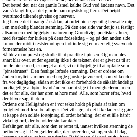
Det betød det, når det gamle Israel kaldte Gud ved åndens navn. Det
var så langt fra, at det gjorde ham mystisk og fjern. Det betød
tværtimod tilkendegivelse og nærvær.
Jeg havde det i mange år sådan, at ordet pinse egentlig hensatte mig
i en mærkelig blandet stemning. På den ene side var det jo så festligt
altsammen med bøgeløv i naturen og Grundtvigs poetiske salmer,
med festtaler for kirken på dens fødselsdag – og på den anden side
kunne der midt i feststemningen indfinde sig en mærkelig svævende
fornemmelse hos en.
Så blev man præst og skulle til at prædike i pinsen. Og man blev
snart klar over, at der egentlig ikke i de tekster, der er givet os til at
holde pinse med, er meget af det, vi er tilbøjelige til at opfatte som
“pinsebruset”. Den festlige løftede stemning. Der er ordene om
ånden knyttet sammen med nogle ganske jævne ord, som vi kender
fra vor dagligdag, sådan at det ikke er forbeholdt de såkaldt åndeligt
modtagelige at høre, hvad ånden har at sige til menighederne, men
det er for alle, der har øren at høre med. Alle, som hører efter, hvad
der bliver sagt til dem.
Ordene om Helligånden er i vor tekst holdt på plads af talen om
lydighed mod Jesu befalinger. Det vil sige, at det ikke lader sig gøre
at kappe den solide fortøjning til ordet befaling, der er et lille hårdt
virkeligt ord, der beholder sin karakter.
Befalingen når alle, som den er rettet til, uanset hvilken stemning de
befinder sig i. Den gælder alle, der hører den, så ingen skal i dag