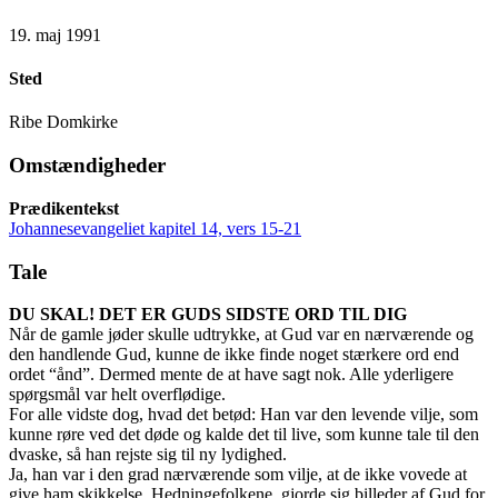
19. maj 1991
Sted
Ribe Domkirke
Omstændigheder
Prædikentekst
Johannesevangeliet kapitel 14, vers 15-21
Tale
DU SKAL! DET ER GUDS SIDSTE ORD TIL DIG
Når de gamle jøder skulle udtrykke, at Gud var en nærværende og
den handlende Gud, kunne de ikke finde noget stærkere ord end
ordet “ånd”. Dermed mente de at have sagt nok. Alle yderligere
spørgsmål var helt overflødige.
For alle vidste dog, hvad det betød: Han var den levende vilje, som
kunne røre ved det døde og kalde det til live, som kunne tale til den
dvaske, så han rejste sig til ny lydighed.
Ja, han var i den grad nærværende som vilje, at de ikke vovede at
give ham skikkelse. Hedningefolkene, gjorde sig billeder af Gud for