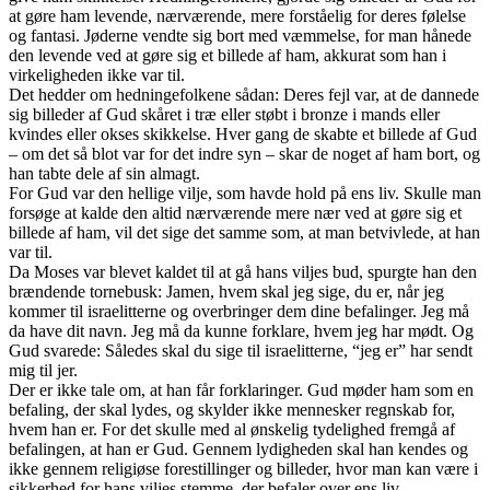
at gøre ham levende, nærværende, mere forståelig for deres følelse
og fantasi. Jøderne vendte sig bort med væmmelse, for man hånede
den levende ved at gøre sig et billede af ham, akkurat som han i
virkeligheden ikke var til.
Det hedder om hedningefolkene sådan: Deres fejl var, at de dannede
sig billeder af Gud skåret i træ eller støbt i bronze i mands eller
kvindes eller okses skikkelse. Hver gang de skabte et billede af Gud
– om det så blot var for det indre syn – skar de noget af ham bort, og
han tabte dele af sin almagt.
For Gud var den hellige vilje, som havde hold på ens liv. Skulle man
forsøge at kalde den altid nærværende mere nær ved at gøre sig et
billede af ham, vil det sige det samme som, at man betvivlede, at han
var til.
Da Moses var blevet kaldet til at gå hans viljes bud, spurgte han den
brændende tornebusk: Jamen, hvem skal jeg sige, du er, når jeg
kommer til israelitterne og overbringer dem dine befalinger. Jeg må
da have dit navn. Jeg må da kunne forklare, hvem jeg har mødt. Og
Gud svarede: Således skal du sige til israelitterne, “jeg er” har sendt
mig til jer.
Der er ikke tale om, at han får forklaringer. Gud møder ham som en
befaling, der skal lydes, og skylder ikke mennesker regnskab for,
hvem han er. For det skulle med al ønskelig tydelighed fremgå af
befalingen, at han er Gud. Gennem lydigheden skal han kendes og
ikke gennem religiøse forestillinger og billeder, hvor man kan være i
sikkerhed for hans viljes stemme, der befaler over ens liv.