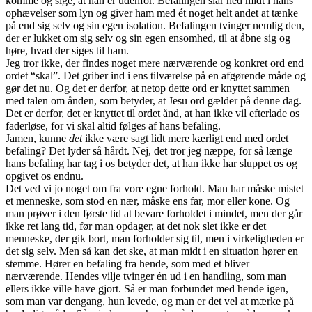
komme og sige, at han er udenfor. Befalingen slår ned midt i hans
ophævelser som lyn og giver ham med ét noget helt andet at tænke
på end sig selv og sin egen isolation. Befalingen tvinger nemlig den,
der er lukket om sig selv og sin egen ensomhed, til at åbne sig og
høre, hvad der siges til ham.
Jeg tror ikke, der findes noget mere nærværende og konkret ord end
ordet “skal”. Det griber ind i ens tilværelse på en afgørende måde og
gør det nu. Og det er derfor, at netop dette ord er knyttet sammen
med talen om ånden, som betyder, at Jesu ord gælder på denne dag.
Det er derfor, det er knyttet til ordet ånd, at han ikke vil efterlade os
faderløse, for vi skal altid følges af hans befaling.
Jamen, kunne
det
ikke være sagt lidt mere kærligt end med ordet
befaling? Det lyder så hårdt. Nej, det tror jeg næppe, for så længe
hans befaling har tag i os betyder det, at han ikke har sluppet os og
opgivet os endnu.
Det ved vi jo noget om fra vore egne forhold. Man har måske mistet
et menneske, som stod en nær, måske ens far, mor eller kone. Og
man prøver i den første tid at bevare forholdet i mindet, men der går
ikke ret lang tid, før man opdager, at det nok slet ikke er det
menneske, der gik bort, man forholder sig til, men i virkeligheden er
det sig selv. Men så kan det ske, at man midt i en situation hører en
stemme. Hører en befaling fra hende, som med et bliver
nærværende. Hendes vilje tvinger én ud i en handling, som man
ellers ikke ville have gjort. Så er man forbundet med hende igen,
som man var dengang, hun levede, og man er det vel at mærke på