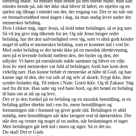
hæderlig måde. Så mindes man hende på den eneste måde, man kan
mindes hende på, når det ikke skal bliver til føleri, en stjælen og en
sjælen sig tilbage i mindet om det, der engang var. Der er nu tale om
en fremadvendthed mod dagen i dag, da man stadig lever under det
menneskes befaling.
Hvis I elsker mig, siger Jesus, så hold mine befalinger, så er jeg nær.
Så vil jeg give mig tilkende for jer. Og når Jesus bruger ordet
befaling, har det den uafviselighed over sig, som vi altså godt kender
noget til udfra et menneskes befaling, som er kommet ind i vort liv.
Med ordet befaling er der tænkt ikke på en moralsk tilrettevisning,
men på et levende forhold mellem den, der byder og den, der
adlyder. Vi hører på enestående måde sammen og bliver en vilje.
Jesu liv med mennesker var fuld af befalinger, fordi han kom dem
virkelig nær. Han kunne befale et menneske at håbe til Gud, og han
kunne sige til den, der var ude af sig selv af skræk: Frygt ikke, dine
synder forlades dig. Til enken i Nain: Græd ikke. Og til Zakaus: Stig
ned fra dit træ. Han satte sig ved hans bord, og det betød en befaling
til ham om at stå op og leve.
Der er jo den forskel på en befaling og en moralsk henstilling, at en
befaling griber direkte ind i ens liv, mens henstillingen og
formaningen står i frastand og giver gode råd. Befalingen er altid
nutidig, men henstillingen når ikke længere end til dørtærsklen. Der
står den og venter sig noget af en anden, når beslutningen er taget.
Men befalingen går helt ind i stuen og siger: Så er det nu.
Du skal! Det er Guds