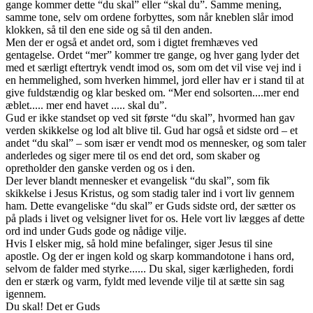
gange kommer dette “du skal” eller “skal du”. Samme mening,
samme tone, selv om ordene forbyttes, som når kneblen slår imod
klokken, så til den ene side og så til den anden.
Men der er også et andet ord, som i digtet fremhæves ved
gentagelse. Ordet “mer” kommer tre gange, og hver gang lyder det
med et særligt eftertryk vendt imod os, som om det vil vise vej ind i
en hemmelighed, som hverken himmel, jord eller hav er i stand til at
give fuldstændig og klar besked om. “Mer end solsorten....mer end
æblet..... mer end havet ..... skal du”.
Gud er ikke standset op ved sit første “du skal”, hvormed han gav
verden skikkelse og lod alt blive til. Gud har også et sidste ord – et
andet “du skal” – som især er vendt mod os mennesker, og som taler
anderledes og siger mere til os end det ord, som skaber og
opretholder den ganske verden og os i den.
Der lever blandt mennesker et evangelisk “du skal”, som fik
skikkelse i Jesus Kristus, og som stadig taler ind i vort liv gennem
ham. Dette evangeliske “du skal” er Guds sidste ord, der sætter os
på plads i livet og velsigner livet for os. Hele vort liv lægges af dette
ord ind under Guds gode og nådige vilje.
Hvis I elsker mig, så hold mine befalinger, siger Jesus til sine
apostle. Og der er ingen kold og skarp kommandotone i hans ord,
selvom de falder med styrke...... Du skal, siger kærligheden, fordi
den er stærk og varm, fyldt med levende vilje til at sætte sin sag
igennem.
Du skal! Det er Guds