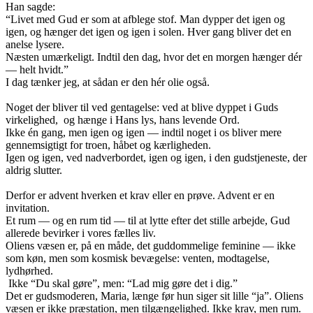
Han sagde:
“Livet med Gud er som at afblege stof. Man dypper det igen og
igen, og hænger det igen og igen i solen. Hver gang bliver det en
anelse lysere.
Næsten umærkeligt. Indtil den dag, hvor det en morgen hænger dér
— helt hvidt.”
I dag tænker jeg, at sådan er den hér olie også.
Noget der bliver til ved gentagelse: ved at blive dyppet i Guds
virkelighed, og hænge i Hans lys, hans levende Ord.
Ikke én gang, men igen og igen — indtil noget i os bliver mere
gennemsigtigt for troen, håbet og kærligheden.
Igen og igen, ved nadverbordet, igen og igen, i den gudstjeneste, der
aldrig slutter.
Derfor er advent hverken et krav eller en prøve. Advent er en
invitation.
Et rum — og en rum tid — til at lytte efter det stille arbejde, Gud
allerede bevirker i vores fælles liv.
Oliens væsen er, på en måde, det guddommelige feminine — ikke
som køn, men som kosmisk bevægelse: venten, modtagelse,
lydhørhed.
Ikke “Du skal gøre”, men: “Lad mig gøre det i dig.”
Det er gudsmoderen, Maria, længe før hun siger sit lille “ja”. Oliens
væsen er ikke præstation, men tilgængelighed. Ikke krav, men rum.