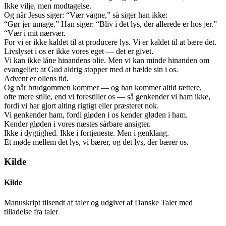
Ikke vilje, men modtagelse.
Og når Jesus siger: “Vær vågne,” så siger han ikke:
“Gør jer umage.” Han siger: “Bliv i det lys, der allerede er hos jer.”
“Vær i mit nærvær.
For vi er ikke kaldet til at producere lys. Vi er kaldet til at bære det.
Livslyset i os er ikke vores eget — det er givet.
Vi kan ikke låne hinandens olie. Men vi kan minde hinanden om
evangeliet: at Gud aldrig stopper med at hælde sin i os.
Advent er oliens tid.
Og når brudgommen kommer — og han kommer altid tættere,
ofte mere stille, end vi forestiller os — så genkender vi ham ikke,
fordi vi har gjort alting rigtigt eller præsteret nok.
Vi genkender ham, fordi gløden i os kender gløden i ham.
Kender gløden i vores næstes sårbare ansigter.
Ikke i dygtighed. Ikke i fortjeneste. Men i genklang.
Et møde mellem det lys, vi bærer, og det lys, der bærer os.
Kilde
Kilde
Manuskript tilsendt af taler og udgivet af Danske Taler med
tilladelse fra taler