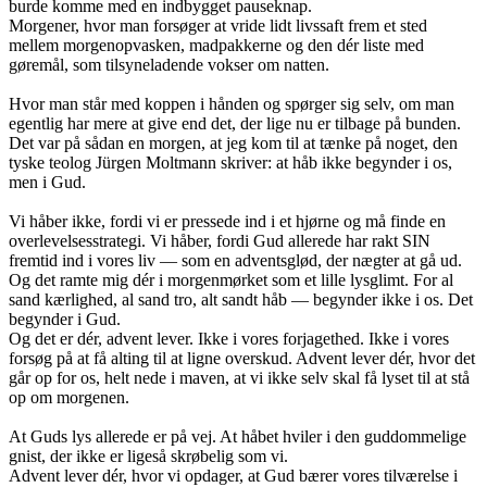
burde komme med en indbygget pauseknap.
Morgener, hvor man forsøger at vride lidt livssaft frem et sted
mellem morgenopvasken, madpakkerne og den dér liste med
gøremål, som tilsyneladende vokser om natten.
Hvor man står med koppen i hånden og spørger sig selv, om man
egentlig har mere at give end det, der lige nu er tilbage på bunden.
Det var på sådan en morgen, at jeg kom til at tænke på noget, den
tyske teolog Jürgen Moltmann skriver: at håb ikke begynder i os,
men i Gud.
Vi håber ikke, fordi vi er pressede ind i et hjørne og må finde en
overlevelsesstrategi. Vi håber, fordi Gud allerede har rakt SIN
fremtid ind i vores liv — som en adventsglød, der nægter at gå ud.
Og det ramte mig dér i morgenmørket som et lille lysglimt. For al
sand kærlighed, al sand tro, alt sandt håb — begynder ikke i os. Det
begynder i Gud.
Og det er dér, advent lever. Ikke i vores forjagethed. Ikke i vores
forsøg på at få alting til at ligne overskud. Advent lever dér, hvor det
går op for os, helt nede i maven, at vi ikke selv skal få lyset til at stå
op om morgenen.
At Guds lys allerede er på vej. At håbet hviler i den guddommelige
gnist, der ikke er ligeså skrøbelig som vi.
Advent lever dér, hvor vi opdager, at Gud bærer vores tilværelse i