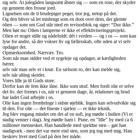
sig selv. At julegåden langsomt åbner sig — som en rose, der skyder
op gennem den frosne jord.
Lignelsen om de ti brudepiger peger, tror jeg, netop på det.
Og den bliver så let misbrugt som en dom over dem, der glemte
olien — som om Gud står med en revisorblok og siger: “Dur ikke.”
Men hør nu: Olien i lamperne er ikke et effektiviseringsprojekt.
Olien er noget stille og nådefuldt: dét i verden — og i os — som kan
lyse for andre, så der vokser liv og fællesskab, ofte uden at vi selv
opdager det.
Opmærksomhed. Nærvær. Tro.
Som når man sidder ved et sygeleje og opdager, at kærligheden
bærer,
selv når man selv er i knæ. En sælsom ro, der kan melde sig,
selv når alting skrider.
Vores lille ja til Guds store.
Derfor kan de fem ikke låne. Ikke som straf. Men fordi olie er selve
det liv, der formes i os, når vi gennem dage, år, relationer og brud
har ladet Gud arbejde i os.
Olie kan ingen frembringe i sidste øjeblik. Ingen kan selvudvikle sig
til den. For olie — det fineste i sjælen — er ikke teknik.
Jeg blev engang mindet om det af en sufi, jeg mødte i Indien (Vi er
stadig venner i dag). Jeg mødte ham i Pune, en ”lille” by med ca 6
millioner mennesker. Han handlede med sjældne sten – gør han
stadigvæk - men det var mere end sten, som jeg tog med mig. Han
beskrev livet med Gud på den her måde.