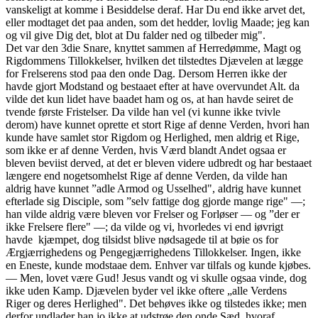
vanskeligt at komme i Besiddelse deraf. Har Du end ikke arvet det,
eller modtaget det paa anden, som det hedder, lovlig Maade; jeg kan
og vil give Dig det, blot at Du falder ned og tilbeder mig".
Det var den 3die Snare, knyttet sammen af Herredømme, Magt og
Rigdommens Tillokkelser, hvilken det tilstedtes Djævelen at lægge
for Frelserens stod paa den onde Dag. Dersom Herren ikke der
havde gjort Modstand og bestaaet efter at have overvundet Alt. da
vilde det kun lidet have baadet ham og os, at han havde seiret de
tvende første Fristelser. Da vilde han vel (vi kunne ikke tvivle
derom) have kunnet oprette et stort Rige af denne Verden, hvori han
kunde have samlet stor Rigdom og Herlighed, men aldrig et Rige,
som ikke er af denne Verden, hvis Værd blandt Andet ogsaa er
bleven beviist derved, at det er bleven videre udbredt og har bestaaet
længere end nogetsomhelst Rige af denne Verden, da vilde han
aldrig have kunnet ”adle Armod og Usselhed", aldrig have kunnet
efterlade sig Disciple, som ”selv fattige dog gjorde mange rige" —;
han vilde aldrig være bleven vor Frelser og Forløser — og ”der er
ikke Frelsere flere" —; da vilde og vi, hvorledes vi end iøvrigt
havde kjæmpet, dog tilsidst blive nødsagede til at bøie os for
Ærgjærrighedens og Pengegjærrighedens Tillokkelser. Ingen, ikke
en Eneste, kunde modstaae dem. Enhver var tilfals og kunde kjøbes.
— Men, lovet være Gud! Jesus vandt og vi skulle ogsaa vinde, dog
ikke uden Kamp. Djævelen byder vel ikke oftere „alle Verdens
Riger og deres Herlighed". Det behøves ikke og tilstedes ikke; men
derfor undlader han jo ikke at udstrøe den onde Sæd, hvoraf