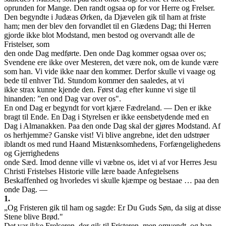
oprunden for Mange. Den randt ogsaa op for vor Herre og Frelser.
Den begyndte i Judæas Ørken, da Djævelen gik til ham at friste
ham; men der blev den forvandlet til en Glædens Dag; thi Herren
gjorde ikke blot Modstand, men bestod og overvandt alle de
Fristelser, som
den onde Dag medførte. Den onde Dag kommer ogsaa over os;
Svendene ere ikke over Mesteren, det være nok, om de kunde være
som han. Vi vide ikke naar den kommer. Derfor skulle vi vaage og
bede til enhver Tid. Stundom kommer den saaledes, at vi
ikke strax kunne kjende den. Først dag efter kunne vi sige til
hinanden: ”en ond Dag var over os".
En ond Dag er begyndt for vort kjære Fædreland. — Den er ikke
bragt til Ende. En Dag i Styrelsen er ikke eensbetydende med en
Dag i Almanakken. Paa den onde Dag skal der gjøres Modstand. Af
os herhjemme? Ganske vist! Vi blive angrebne, idet den udstrøer
iblandt os med rund Haand Mistænksomhedens, Forfængelighedens
og Gjerrighedens
onde Sæd. Imod denne ville vi væbne os, idet vi af vor Herres Jesu
Christi Fristelses Historie ville lære baade Anfegtelsens
Beskaffenhed og hvorledes vi skulle kjæmpe og bestaae … paa den
onde Dag. —
1.
„Og Fristeren gik til ham og sagde: Er Du Guds Søn, da siig at disse
Stene blive Brød."
Det var ikke Frelseren, der gik til Fristeren, men omvendt, og han