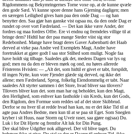
Rigdommens og Bekymringernes Torne voxe op, at de kunne qvæle
den gode Sæd. Vi kunne spore denne hans Gjerning dagligen; men
en særegen Leilighed gives ham paa den onde Dag — og han
benytter den. Saa gjør han ganske vist ogsaa nu, da den onde Dag er
rundet op over vort Fædreland. — Det kan ikke være Andet, der
fordres og maa fordres Offre. Ere vi endnu og fremdeles villige til at
bringe dem? Hidtil har der paa mange Steder viist sig stor
Redebonhed. Mange have bragt deres Gaver Aabenbarti det Haab
derved at virke paa Andre ved Exemplets Magt, Andre have
foretrukket at gjøre godt I saa stor Stilhed som muligt. Nogle faa
have holdt sig tilbage. Saaledes gik det, medens Dagen var lys og
god; men nu da den er bleven mørk og ond, nu høres allerede
Fristerens Hvislen: — „Alt det, som hidtil er givet er tabt, forspildt,
til ingen Nytte, kun vore Fjender glæde sig derved, og ikke det
allene; men Fædreland, Sprog, folkelig Eiendommelig er tabt. Naar
saaledes Alt styrter sammen i det Store, hvad bliver saa tilovers?
Tilovers bliver kun det. som man har og beholder, kun den Magt,
den Herlighed, som enhver kan fastholde i sin Kreds, kun det Gods,
den Rigdom, den Formue som reddes ud af det store Skibbrud.
Derfor se nu hver til at redde hvad han kan, nu er det ikke Tid til at
agte paa Andres Bedste, men kun til at se paa sit Eget. Som Sneglen
kryber i sit Huus, naar Storm og Uveir raser, saa gjøre og(saa) Du.
Luk i for Dit Hjerte og fremfor Alt luk for Din Pung.
Der skal blive Udgifter nok alligevel. Der vil blive taget. Du
behøver ikke at give. Du stal se der er Daarer til enhver Tid, ikke