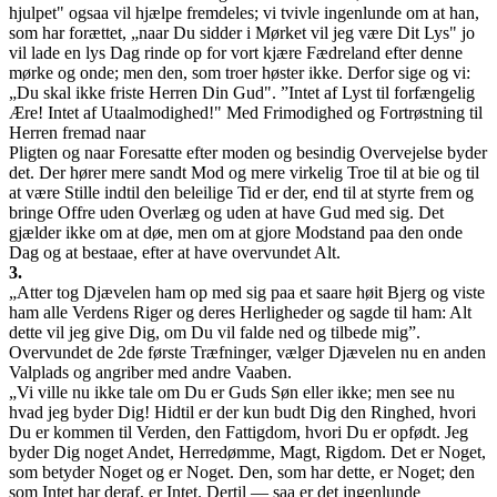
hjulpet" ogsaa vil hjælpe fremdeles; vi tvivle ingenlunde om at han,
som har forættet, „naar Du sidder i Mørket vil jeg være Dit Lys" jo
vil lade en lys Dag rinde op for vort kjære Fædreland efter denne
mørke og onde; men den, som troer høster ikke. Derfor sige og vi:
„Du skal ikke friste Herren Din Gud". ”Intet af Lyst til forfængelig
Ære! Intet af Utaalmodighed!" Med Frimodighed og Fortrøstning til
Herren fremad naar
Pligten og naar Foresatte efter moden og besindig Overvejelse byder
det. Der hører mere sandt Mod og mere virkelig Troe til at bie og til
at være Stille indtil den beleilige Tid er der, end til at styrte frem og
bringe Offre uden Overlæg og uden at have Gud med sig. Det
gjælder ikke om at døe, men om at gjore Modstand paa den onde
Dag og at bestaae, efter at have overvundet Alt.
3.
„Atter tog Djævelen ham op med sig paa et saare høit Bjerg og viste
ham alle Verdens Riger og deres Herligheder og sagde til ham: Alt
dette vil jeg give Dig, om Du vil falde ned og tilbede mig”.
Overvundet de 2de første Træfninger, vælger Djævelen nu en anden
Valplads og angriber med andre Vaaben.
„Vi ville nu ikke tale om Du er Guds Søn eller ikke; men see nu
hvad jeg byder Dig! Hidtil er der kun budt Dig den Ringhed, hvori
Du er kommen til Verden, den Fattigdom, hvori Du er opfødt. Jeg
byder Dig noget Andet, Herredømme, Magt, Rigdom. Det er Noget,
som betyder Noget og er Noget. Den, som har dette, er Noget; den
som Intet har deraf, er Intet. Dertil — saa er det ingenlunde