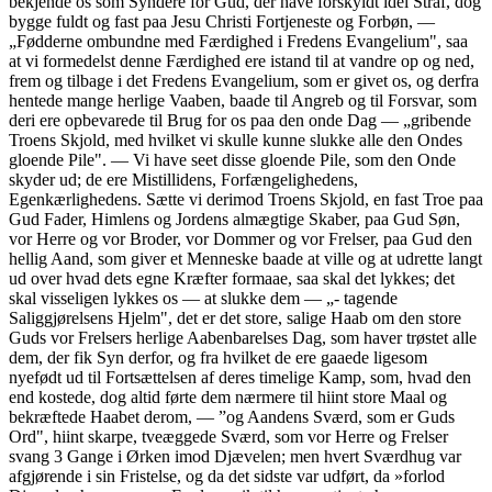
bekjende os som Syndere for Gud, der have forskyldt idel Straf, dog
bygge fuldt og fast paa Jesu Christi Fortjeneste og Forbøn, —
„Fødderne ombundne med Færdighed i Fredens Evangelium", saa
at vi formedelst denne Færdighed ere istand til at vandre op og ned,
frem og tilbage i det Fredens Evangelium, som er givet os, og derfra
hentede mange herlige Vaaben, baade til Angreb og til Forsvar, som
deri ere opbevarede til Brug for os paa den onde Dag — „gribende
Troens Skjold, med hvilket vi skulle kunne slukke alle den Ondes
gloende Pile". — Vi have seet disse gloende Pile, som den Onde
skyder ud; de ere Mistillidens, Forfængelighedens,
Egenkærlighedens. Sætte vi derimod Troens Skjold, en fast Troe paa
Gud Fader, Himlens og Jordens almægtige Skaber, paa Gud Søn,
vor Herre og vor Broder, vor Dommer og vor Frelser, paa Gud den
hellig Aand, som giver et Menneske baade at ville og at udrette langt
ud over hvad dets egne Kræfter formaae, saa skal det lykkes; det
skal visseligen lykkes os — at slukke dem — „- tagende
Saliggjørelsens Hjelm", det er det store, salige Haab om den store
Guds vor Frelsers herlige Aabenbarelses Dag, som haver trøstet alle
dem, der fik Syn derfor, og fra hvilket de ere gaaede ligesom
nyefødt ud til Fortsættelsen af deres timelige Kamp, som, hvad den
end kostede, dog altid førte dem nærmere til hiint store Maal og
bekræftede Haabet derom, — ”og Aandens Sværd, som er Guds
Ord", hiint skarpe, tveæggede Sværd, som vor Herre og Frelser
svang 3 Gange i Ørken imod Djævelen; men hvert Sværdhug var
afgjørende i sin Fristelse, og da det sidste var udført, da »forlod