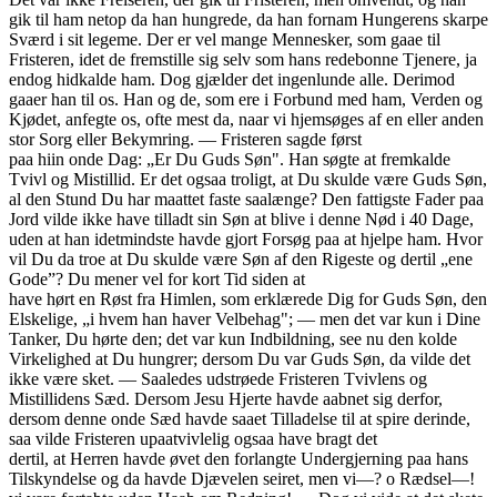
gik til ham netop da han hungrede, da han fornam Hungerens skarpe
Sværd i sit legeme. Der er vel mange Mennesker, som gaae til
Fristeren, idet de fremstille sig selv som hans redebonne Tjenere, ja
endog hidkalde ham. Dog gjælder det ingenlunde alle. Derimod
gaaer han til os. Han og de, som ere i Forbund med ham, Verden og
Kjødet, anfegte os, ofte mest da, naar vi hjemsøges af en eller anden
stor Sorg eller Bekymring. — Fristeren sagde først
paa hiin onde Dag: „Er Du Guds Søn". Han søgte at fremkalde
Tvivl og Mistillid. Er det ogsaa troligt, at Du skulde være Guds Søn,
al den Stund Du har maattet faste saalænge? Den fattigste Fader paa
Jord vilde ikke have tilladt sin Søn at blive i denne Nød i 40 Dage,
uden at han idetmindste havde gjort Forsøg paa at hjelpe ham. Hvor
vil Du da troe at Du skulde være Søn af den Rigeste og dertil „ene
Gode”? Du mener vel for kort Tid siden at
have hørt en Røst fra Himlen, som erklærede Dig for Guds Søn, den
Elskelige, „i hvem han haver Velbehag"; — men det var kun i Dine
Tanker, Du hørte den; det var kun Indbildning, see nu den kolde
Virkelighed at Du hungrer; dersom Du var Guds Søn, da vilde det
ikke være sket. — Saaledes udstrøede Fristeren Tvivlens og
Mistillidens Sæd. Dersom Jesu Hjerte havde aabnet sig derfor,
dersom denne onde Sæd havde saaet Tilladelse til at spire derinde,
saa vilde Fristeren upaatvivlelig ogsaa have bragt det
dertil, at Herren havde øvet den forlangte Undergjerning paa hans
Tilskyndelse og da havde Djævelen seiret, men vi—? o Rædsel—!