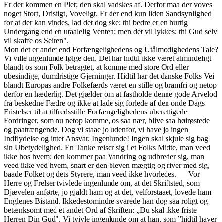
Er der kommen en Plet; den skal vadskes af. Derfor maa der voves
noget Stort, Dristigt, Voveligt. Er der end kun liden Sandsynlighed
for at der kan vindes, lad det dog ske; thi bedre er en hurtig
Undergang end en utaalelig Venten; men det vil lykkes; thi Gud selv
vil skaffe os Seiren".
Mon det er andet end Forfængelighedens og Utålmodighedens Tale?
Vi ville ingenlunde følge den. Det har hidtil ikke været almindeligt
blandt os som Folk betragtet, at komme med store Ord eller
ubesindige, dumdristige Gjerninger. Hidtil har det danske Folks Vei
blandt Europas andre Folkefærds været en stille og bramfri og netop
derfor en hæderlig. Det gjælder om at fastholde denne gode Arvelod
fra beskedne Fædre og ikke at lade sig forlede af den onde Dags
Fristelser til at tilfredsstille Forfængelighedens uberettigede
Fordringer, som nu netop komme, os saa nær, blive saa høirøstede
og paatrængende. Dog vi staae jo udenfor, vi have jo ingen
Indflydelse og intet Ansvar. Ingenlunde! Ingen skal skjule sig bag
sin Ubetydelighed. En Tanke reiser sig i et Folks Midte, man veed
ikke hos hvem; den kommer paa Vandring og udbreder sig, man
veed ikke ved hvem, snart er den bleven mægtig og river med sig,
baade Folket og dets Styrere, man veed ikke hvorledes. — Vor
Herre og Frelser tvivlede ingenlunde om, at det Skriftsted, som
Djævelen anførte, jo gjaldt ham og at det, velforstaaet, lovede ham
Englenes Bistand. Ikkedestomindre svarede han dog saa roligt og
betænksomt med et andet Ord af Skriften: „Du skal ikke friste
Herren Din Gud". Vi tvivle ingenlunde om at han, som ”hidtil haver