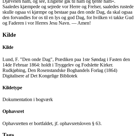
Djævelen ham, og see, Englene gik til ham og tjente ham«.
Saaledes kjæmpede og sejrede vor Herre og Frelser, saaledes rustede
skulle ogsaa vi kjæmpe og bestaae paa den onde Dag, da skal ogsaa
den forvandles for os til en lys og god Dag, for hvilken vi takke Gud
og Faderen i vor Herres Jesu Navn. — Amen!
Kilde
Kilde
Lund, F. "Den onde Dag", Prædiken paa 1ste Søndag i Fasten den
14de Februar 1864: holdt i Tryggelev og Fodslette Kirker.
Rudkjøbing, Den Rosenstandske Boghandels Forlag (1864)
Digitalisere af Det Kongelige Bibliotek
Kildetype
Dokumentation i bogværk
Ophavsret
Ophavsretten er bortfaldet, jf. ophavsretsloven § 63.
Tags