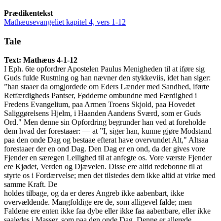
Prædikentekst
Mathæusevangeliet kapitel 4, vers 1-12
Tale
Text: Mathæus 4-1-12
I Eph. 6te opfordrer Apostelen Paulus Menigheden til at iføre sig
Guds fulde Rustning og han nævner den stykkeviis, idet han siger:
”han staaer da omgjordede om Eders Lænder med Sandhed, iførte
Retfærdigheds Pantser, Fødderne ombundne med Færdighed i
Fredens Evangelium, paa Armen Troens Skjold, paa Hovedet
Saliggørelsens Hjelm, i Haanden Aandens Sværd, som er Guds
Ord." Men denne sin Opfordring begrunder han ved at foreholde
dem hvad der forestaaer: — at ”I, siger han, kunne gjøre Modstand
paa den onde Dag og bestaae efterat have overvundet Alt," Altsaa
forestaaer der en ond Dag. Den Dag er en ond, da der gives vore
Fjender en særegen Leilighed til at anfegte os. Vore værste Fjender
ere Kjødet, Verden og Djævelen. Disse ere altid redebonne til at
styrte os i Fordærvelse; men det tilstedes dem ikke altid at virke med
samme Kraft. De
holdes tilbage, og da er deres Angreb ikke aabenbart, ikke
overvældende. Mangfoldige ere de, som alligevel falde; men
Faldene ere enten ikke faa dybe eller ikke faa aabenbare, eller ikke
saaledes i Masser, som paa den onde Dag. Denne er allerede