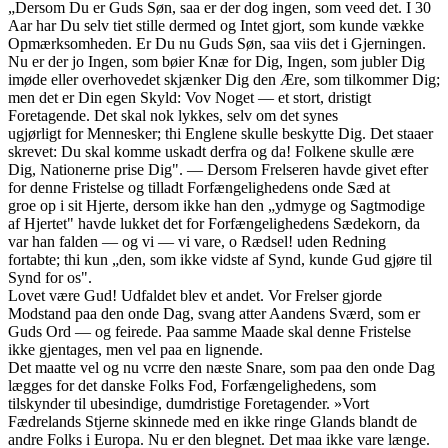
„Dersom Du er Guds Søn, saa er der dog ingen, som veed det. I 30
Aar har Du selv tiet stille dermed og Intet gjort, som kunde vække
Opmærksomheden. Er Du nu Guds Søn, saa viis det i Gjerningen.
Nu er der jo Ingen, som bøier Knæ for Dig, Ingen, som jubler Dig
imøde eller overhovedet skjænker Dig den Ære, som tilkommer Dig;
men det er Din egen Skyld: Vov Noget — et stort, dristigt
Foretagende. Det skal nok lykkes, selv om det synes
ugjørligt for Mennesker; thi Englene skulle beskytte Dig. Det staaer
skrevet: Du skal komme uskadt derfra og da! Folkene skulle ære
Dig, Nationerne prise Dig". — Dersom Frelseren havde givet efter
for denne Fristelse og tilladt Forfængelighedens onde Sæd at
groe op i sit Hjerte, dersom ikke han den „ydmyge og Sagtmodige
af Hjertet" havde lukket det for Forfængelighedens Sædekorn, da
var han falden — og vi — vi vare, o Rædsel! uden Redning
fortabte; thi kun „den, som ikke vidste af Synd, kunde Gud gjøre til
Synd for os".
Lovet være Gud! Udfaldet blev et andet. Vor Frelser gjorde
Modstand paa den onde Dag, svang atter Aandens Sværd, som er
Guds Ord — og feirede. Paa samme Maade skal denne Fristelse
ikke gjentages, men vel paa en lignende.
Det maatte vel og nu vcrre den næste Snare, som paa den onde Dag
lægges for det danske Folks Fod, Forfængelighedens, som
tilskynder til ubesindige, dumdristige Foretagender. »Vort
Fædrelands Stjerne skinnede med en ikke ringe Glands blandt de
andre Folks i Europa. Nu er den blegnet. Det maa ikke vare længe.