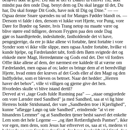
mindst paa den onde Dag. benyt dem og Du skal lægge til det, Du
har, Du skal forøge Dit Gods, have nok til Dig og Dine." — —
Ogsaa denne Snare spændes nu ud for Manges Fødder blandt os. —
Dersom vi falde i den, dersom vi lukke vort Hjerte, vor Pung, vore
Døre for Brødre og Søstre, hvis Trang netop nu maatte være og
blive større end tidligere, dersom Frygten paa den onde Dag
gjør os haardhjertede, indesluttede, fastholdende det vi have,
pengegjerrige, da ere jo ikke allene vi fortabte, først fortabte i vore
Synder som vi ikke ville slippe, men ogsaa Andre fortabte, hvilke vi
kunde hjelpe, og Fædrelandet tabt, fordi dets Børn svigtede det og
elskede mere Magt, Herredømme og Gods end det. Der vil fordres
Offre ikke allene af dem, der nærmest ere kaldede til at værne om
Fædrelandet, men ogsaa af os; lader os bringe dem af et beredvilligt
Hjerte, hvad enten der kræves af det Gods eller af den Magt og den
Indflydelse, som er bleven os betroet. Naar det hedder: „Herren
haver det behov", ville vi villigen og gjerne give det hen.
Hvorledes skulle vi blive istand dertil?
Derved at vi „tage Guds fulde Rustning paa" — „staae omgjordede
om vore Lænder med Sandhed" ja med Sandhed, saa at vi lig hine
Herrens bolde Stridsmand, der vare „Sandheden troe i Kjærlighed",
kunne ”aflægge Løgn og tale Sandhed", erindrende ”at vi ere
hinandens Lemmer" og at Sandheden tjener bedst saavel det enkelte
Lem som det hele Legeme — „og iført Retfærdigheds Pantser", ikke
vor egen, men dens, som Jesus har erhvervet os, saa at vi, medens vi