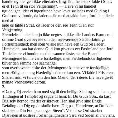
handle ugudeligen ikke efterlades lang Tid, men strax falde i Straf,
er et Tegn til en stor Velgjerning". — Have vi nu handlet
ugudeligen, idet vi ingenlunde have levet saaledes med Gud og i
Gud som vi burde, da lader os ile med at takke ham, fordi han ilede
med at
lade os falde i Straf, og lader os deri see Tegn til en stor
Velgjærning.
Fremdeles — det kan jo ikke negtes at ikke alle Landets Børn ere i
samme Grad overbeviste om den nærværende Statsforfatnings
Fortræffelighed; men som vi alle kun have een Gud og Fader i
Himmelen, saa har denne Gud kun givet os eet Fædreland paa Jord.
Til dette ere vi bundne med de samme faste, stærke Baand.
Meningerne kunne være forskellige; men Fædrelandskærligheden
bliver den samme hos saamange,
som overhovedet elske det. Meningerne kunne være forskjellige;
men Ærligheden og Hæderligheden er kun een. Vi falde i Fristerens
Snarer, naar vi tvivle om den hos Mænd, der i deres Liv have givet
mange Vidnesbyrd derom.
2.
»Da tog Djævelen ham med sig til den hellige Stad og satte ham paa
Tindingen af Templet og sagde til ham: Er Du Guds Søn,, da kast
Dig selv herned, thi der er skrevet: Han skal give sine Engle
Befaling om Dig og de skulle bære Dig paa Hænderne, at Du ikke
skal støde Din Fod paa nogen Steen". Ved disse Ord stræber
Djævelen at udstrøe Forfængelighedens Sæd ved Siden af Tvivlens.