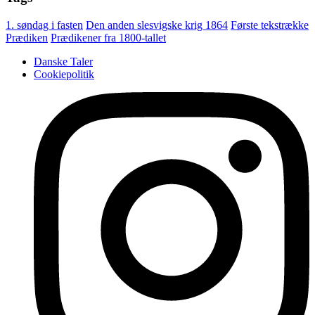
1. søndag i fasten
Den anden slesvigske krig 1864
Første tekstrække
Prædiken
Prædikener fra 1800-tallet
Danske Taler
Cookiepolitik