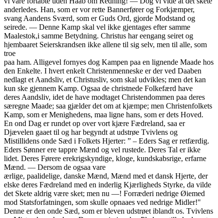
vi vare fortabte uden Haab om Redning! — Dog vi vide at det skete
anderledes. Han, som er vor rette Bannerfører og Forkjæmper,
svang Aandens Sværd, som er Guds Ord, gjorde Modstand og
seirede. — Denne Kamp skal vel ikke gjentages efter samme
Maalestok,i samme Betydning. Christus har eengang seiret og
hjembaaret Seierskrandsen ikke allene til sig selv, men til alle, som
troe
paa ham. Alligevel fornyes dog Kampen paa en lignende Maade hos
den Enkelte. I hvert enkelt Christenmenneske er der ved Daaben
nedlagt et Aandsliv, et Christusliv, som skal udvikles; men det kan
kun ske gjennem Kamp. Ogsaa de christnede Folkefærd have
deres Aandsliv, idet de have modtaget Christendommen paa deres
særegne Maade; saa gjælder det om at kjæmpe; men Christenfolkets
Kamp, som er Menighedens, maa ligne hans, som er dets Hoved.
En ond Dag er rundet op over vort kjære Fædreland, saa er
Djævelen gaaet til og har begyndt at udstrøe Tvivlens og
Mistillidens onde Sæd i Folkets Hjerter: ” – Eders Sag er retfærdig.
Eders Sønner ere tappre Mænd og vel rustede. Deres Tal er ikke
lidet. Deres Førere erekrigskyndige, kloge, kundskabsrige, erfarne
Mænd. — Dersom de ogsaa vare
ærlige, paalidelige, danske Mænd, Mænd med et dansk Hjerte, der
elske deres Fædreland med en inderlig Kjærligheds Styrke, da vilde
det Skete aldrig være sket; men nu —! Forræderi nedrige Øiemed
mod Statsforfatningen, som skulle opnaaes ved nedrige Midler!"
Denne er den onde Sæd, som er bleven udstrøet iblandt os. Tvivlens