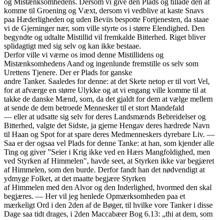
og Mistænksomhedens. Dersom vi give den Plads og tillade den at
komme til Groening og Væxt, dersom vi vedblive at kaste Snavs
paa Hæderligheden og uden Beviis bespotte Fortjenesten, da staae
vi de Gjerninger nær, som ville styrte os i større Elendighed. Den
begyndte og udtalte Mistillid vil fremkalde Bitterhed. Riget bliver
splidagtigt med sig selv og kan ikke bestaae.
Derfor ville vi værne os imod denne Mistillidens og
Mistænksomhedens Aand og ingenlunde fremstille os selv som
Urettens Tjenere. Der er Plads for ganske
andre Tanker. Saaledes for denne: at det Skete netop er til vort Vel,
for at afværge en større Ulykke og at vi engang ville komme til at
takke de danske Mænd, som, da det gjaldt for dem at vælge mellem
at sende de dem betroede Mennesker til et stort Mandefald
— eller at udsatte sig selv for deres Landsmænds Bebreidelser og
Bitterhed, valgte det Sidste, ja gjerne Hengav deres hædrede Navn
til Haan og Spot for at spare deres Medmenneskers dyrebare Liv. —
Saa er der ogsaa vel Plads for denne Tanke: at han, som kjender alle
Ting og giver ”Seier i Krig ikke ved en Hærs Mangfoldighed, men
ved Styrken af Himmelen", havde seet, at Styrken ikke var begjæret
af Himmelen, som den burde. Derfor fandt han det nødvendigt at
ydmyge Folket, at det maatte begjære Styrken
af Himmelen med den Alvor og den Inderlighed, hvormed den skal
begjæres. — Her vil jeg henlede Opmærksomheden paa et
mærkeligt Ord i den 2den af de Bøger, til hvilke vore Tanker i disse
Dage saa tidt drages, i 2den Maccabæer Bog 6.13: „thi at dem, som