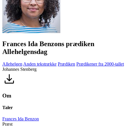
Frances Ida Benzons prædiken
Allehelgensdag
Allehelgen
Anden tekstrække
Prædiken
Prædikener fra 2000-tallet
Johannes Stenberg
Om
Taler
Frances Ida Benzon
Præst