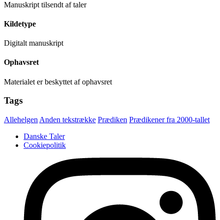
Manuskript tilsendt af taler
Kildetype
Digitalt manuskript
Ophavsret
Materialet er beskyttet af ophavsret
Tags
Allehelgen
Anden tekstrække
Prædiken
Prædikener fra 2000-tallet
Danske Taler
Cookiepolitik