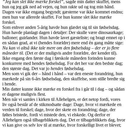
”Jeg kan slet ikke mærke forskel”
, sagde min datter skuffet, mens
hun og jeg gik ned ad vejen, og hun rakte ud og tog min hånd.
Dagen var ikke engang begyndt; gæsterne var ikke kommet endnu;
men hun var allerede skuffet. For hun kunne slet ikke mærke
forskel.
Som enhver anden 5-årig havde hun glædet sig til sin fødselsdag.
Hun havde planlagt dagen i detaljer: Der skulle være dinosaurkage;
balloner; guirlander. Hun havde lavet gæsteliste; og bragt emnet op i
en sådan grad, at vi (hendes forældre) mere end én gang måtte sige:
Nu kan vi altså ikke tale mere om den fødselsdag – der er jo flere
måneder til.
(Det er der muligvis andre forældre, der kender til).
Ikke engang den første dag i førskole måneden forinden kunne
konkurrere med hendes fødselsdag. For det her var den bedste dag;
den største dag. Det var jo
hendes
fødselsdag.
Men som vi gik der – hånd i hånd – var den eneste forandring, hun
mærkede på sin 6-års fødselsdag, den skuffelse, som stille bredte sig
i hende.
Min datter kunne ikke mærke en forskel fra i går til i dag – og sådan
er dagene muligvis flest.
Men når vi samles i kirken til Allehelgen, er det netop fordi, vores
liv også består af de stikmodsatte dage: Dage, hvor vi mærkede en
verden til forskel; dage, hvor der skete en forandring; dage, der
føltes bristede, fordi vi mistede den, vi elskede. Og derfor er
Allehelgen også tilbageblikkets dag. Det er tilbageblikkets dag, hvor
vi kan give os selv lov til at mærke, hvor forskelligt livet er blevet;