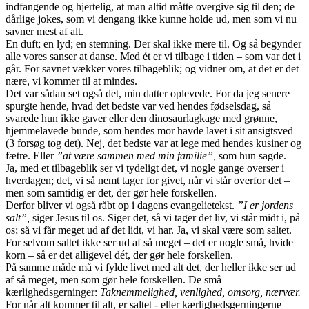
indfangende og hjertelig, at man altid måtte overgive sig til den; de
dårlige jokes, som vi dengang ikke kunne holde ud, men som vi nu
savner mest af alt.
En duft; en lyd; en stemning. Der skal ikke mere til. Og så begynder
alle vores sanser at danse. Med ét er vi tilbage i tiden – som var det i
går. For savnet vækker vores tilbageblik; og vidner om, at det er det
nære, vi kommer til at mindes.
Det var sådan set også det, min datter oplevede. For da jeg senere
spurgte hende, hvad det bedste var ved hendes fødselsdag, så
svarede hun ikke gaver eller den dinosaurlagkage med grønne,
hjemmelavede bunde, som hendes mor havde lavet i sit ansigtsved
(3 forsøg tog det). Nej, det bedste var at lege med hendes kusiner og
fætre. Eller
”at være sammen med min familie”,
som hun sagde.
Ja, med et tilbageblik ser vi tydeligt det, vi nogle gange overser i
hverdagen; det, vi så nemt tager for givet, når vi står overfor det –
men som samtidig er det, der gør hele forskellen.
Derfor bliver vi også råbt op i dagens evangelietekst.
”I er jordens
salt”,
siger Jesus til os. Siger det, så vi tager det liv, vi står midt i, på
os; så vi får meget ud af det lidt, vi har. Ja, vi skal være som saltet.
For selvom saltet ikke ser ud af så meget – det er nogle små, hvide
korn – så er det alligevel dét, der gør hele forskellen.
På samme måde må vi fylde livet med alt det, der heller ikke ser ud
af så meget, men som gør hele forskellen. De små
kærlighedsgerninger:
Taknemmelighed, venlighed, omsorg, nærvær.
For når alt kommer til alt, er saltet - eller kærlighedsgerningerne –