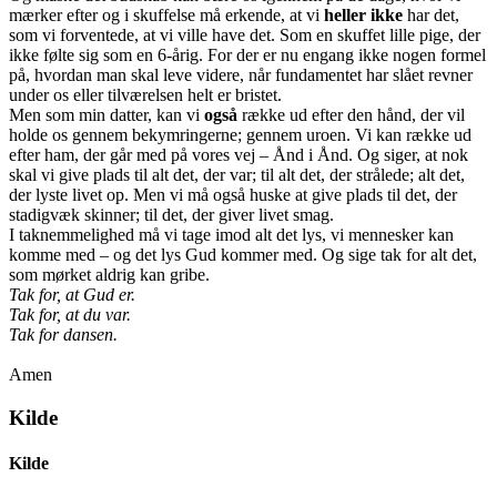
mærker efter og i skuffelse må erkende, at vi
heller
ikke
har det,
som vi forventede, at vi ville have det. Som en skuffet lille pige, der
ikke følte sig som en 6-årig. For der er nu engang ikke nogen formel
på, hvordan man skal leve videre, når fundamentet har slået revner
under os eller tilværelsen helt er bristet.
Men som min datter, kan vi
også
række ud efter den hånd, der vil
holde os gennem bekymringerne; gennem uroen. Vi kan række ud
efter ham, der går med på vores vej – Ånd i Ånd. Og siger, at nok
skal vi give plads til alt det, der var; til alt det, der strålede; alt det,
der lyste livet op. Men vi må også huske at give plads til det, der
stadigvæk skinner; til det, der giver livet smag.
I taknemmelighed må vi tage imod alt det lys, vi mennesker kan
komme med – og det lys Gud kommer med. Og sige tak for alt det,
som mørket aldrig kan gribe.
Tak for, at Gud er.
Tak for, at du var.
Tak for dansen.
Amen
Kilde
Kilde