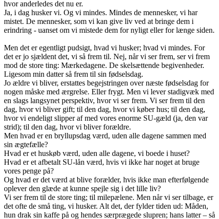
hvor anderledes det nu er.
Ja, i dag husker vi. Og vi mindes. Mindes de mennesker, vi har
mistet. De mennesker, som vi kan give liv ved at bringe dem i
erindring - uanset om vi mistede dem for nyligt eller for længe siden.
Men det er egentligt pudsigt, hvad vi husker; hvad vi mindes. For
det er jo sjældent det, vi så frem til. Nej, når vi ser frem, ser vi frem
mod de store ting: Mærkedagene. De skelsættende begivenheder.
Ligesom min datter så frem til sin fødselsdag.
Jo ældre vi bliver, erstattes begejstringen over næste fødselsdag for
nogen måske med ærgrelse. Eller frygt. Men vi lever stadigvæk med
en slags langsynet perspektiv, hvor vi ser frem. Vi ser frem til den
dag, hvor vi bliver gift; til den dag, hvor vi køber hus; til den dag,
hvor vi endeligt slipper af med vores enorme SU-gæld (ja, den var
strid); til den dag, hvor vi bliver forældre.
Men hvad er en bryllupsdag værd, uden alle dagene sammen med
sin ægtefælle?
Hvad er et huskøb værd, uden alle dagene, vi boede i huset?
Hvad er et afbetalt SU-lån værd, hvis vi ikke har noget at bruge
vores penge på?
Og hvad er det værd at blive forælder, hvis ikke man efterfølgende
oplever den glæde at kunne spejle sig i det lille liv?
Vi ser frem til de store ting; til milepælene. Men når vi ser tilbage, er
det ofte de små ting, vi husker. Alt det, der fylder tiden ud: Måden,
hun drak sin kaffe på og hendes særprægede slupren; hans latter – så