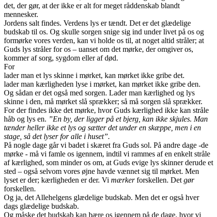
det, der gør, at der ikke er alt for meget råddenskab blandt
mennesker.
Jordens salt findes. Verdens lys er tændt. Det er det glædelige
budskab til os. Og skulle sorgen snige sig ind under livet på os og
formørke vores verden, kan vi holde os til, at noget altid stråler; at
Guds lys stråler for os – uanset om det mørke, der omgiver os,
kommer af sorg, sygdom eller af død.
For
lader man et lys skinne i mørket, kan mørket ikke gribe det.
lader man kærligheden lyse i mørket, kan mørket ikke gribe den.
Og sådan er det også med sorgen. Lader man kærlighed og lys
skinne i den, må mørket slå sprækker; så må sorgen slå sprækker.
For der findes ikke det mørke, hvor Guds kærlighed ikke kan stråle
håb og lys en.
”En by, der ligger på et bjerg, kan ikke skjules. Man
tænder heller ikke et lys og sætter det under en skæppe, men i en
stage, så det lyser for alle i huset”.
På nogle dage går vi badet i skæret fra Guds sol. På andre dage -de
mørke - må vi famle os igennem, indtil vi rammes af en enkelt stråle
af kærlighed, som minder os om, at Guds evige lys skinner derude et
sted – også selvom vores øjne havde vænnet sig til mørket. Men
lyset er der; kærligheden er der. Vi
mærker
forskellen. Det
gør
forskellen.
Og ja, det Allehelgens glædelige budskab. Men det er også hver
dags glædelige budskab.
Og måske det budskab kan bære os igennem på de dage, hvor vi