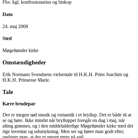
Fhv. kgl. konfessionarius og biskop
Dato
24. maj 2008
Sted
Møgeltønder kirke
Omstændigheder
Erik Normans Svendsens vielsestale til H.K.H. Prins Joachim og
H.K.H. Prinsesse Marie.
Tale
Kære brudepar
Der er megen sød musik og romantik i et bryllup. Det er både til at
se og høre. Ikke mindst når brylluppet foregår en dag i maj, når
alting grønnes, og i den middelalderlige Møgeltønder kirke med det
rige inventar og udsmykning. Men ser og hører man godt efter,
opdager man, at der er meget mere på spil.