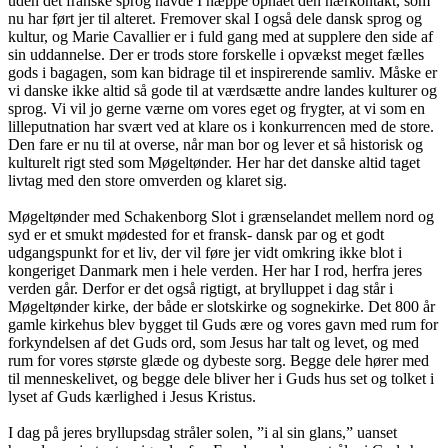
uden det franske sprog havde I næppe opnået den nærkontakt, som
nu har ført jer til alteret. Fremover skal I også dele dansk sprog og
kultur, og Marie Cavallier er i fuld gang med at supplere den side af
sin uddannelse. Der er trods store forskelle i opvækst meget fælles
gods i bagagen, som kan bidrage til et inspirerende samliv. Måske er
vi danske ikke altid så gode til at værdsætte andre landes kulturer og
sprog. Vi vil jo gerne værne om vores eget og frygter, at vi som en
lilleputnation har svært ved at klare os i konkurrencen med de store.
Den fare er nu til at overse, når man bor og lever et så historisk og
kulturelt rigt sted som Møgeltønder. Her har det danske altid taget
livtag med den store omverden og klaret sig.
Møgeltønder med Schakenborg Slot i grænselandet mellem nord og
syd er et smukt mødested for et fransk- dansk par og et godt
udgangspunkt for et liv, der vil føre jer vidt omkring ikke blot i
kongeriget Danmark men i hele verden. Her har I rod, herfra jeres
verden går. Derfor er det også rigtigt, at brylluppet i dag står i
Møgeltønder kirke, der både er slotskirke og sognekirke. Det 800 år
gamle kirkehus blev bygget til Guds ære og vores gavn med rum for
forkyndelsen af det Guds ord, som Jesus har talt og levet, og med
rum for vores største glæde og dybeste sorg. Begge dele hører med
til menneskelivet, og begge dele bliver her i Guds hus set og tolket i
lyset af Guds kærlighed i Jesus Kristus.
I dag på jeres bryllupsdag stråler solen, ”i al sin glans,” uanset