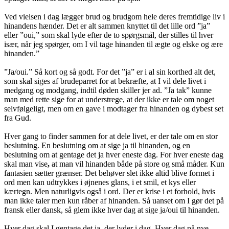
Ved vielsen i dag lægger brud og brudgom hele deres fremtidige liv i
hinandens hænder. Det er alt sammen knyttet til det lille ord ”ja”
eller ”oui,” som skal lyde efter de to spørgsmål, der stilles til hver
især, når jeg spørger, om I vil tage hinanden til ægte og elske og ære
hinanden.”
”Ja/oui.” Så kort og så godt. For det ”ja” er i al sin korthed alt det,
som skal siges af brudeparret for at bekræfte, at I vil dele livet i
medgang og modgang, indtil døden skiller jer ad. ”Ja tak” kunne
man med rette sige for at understrege, at der ikke er tale om noget
selvfølgeligt, men om en gave i modtager fra hinanden og dybest set
fra Gud.
Hver gang to finder sammen for at dele livet, er der tale om en stor
beslutning. En beslutning om at sige ja til hinanden, og en
beslutning om at gentage det ja hver eneste dag. For hver eneste dag
skal man vise
,
at man vil hinanden både på store og små måder. Kun
fantasien sætter grænser. Det behøver slet ikke altid blive formet i
ord men kan udtrykkes i øjnenes glans, i et smil, et kys eller
kærtegn. Men naturligvis også i ord. Der er krise i et forhold, hvis
man ikke taler men kun råber af hinanden. Så uanset om I gør det på
fransk eller dansk, så glem ikke hver dag at sige ja/oui til hinanden.
Hver dag skal I gentage det ja, der lyder i dag. Hver dag på nye