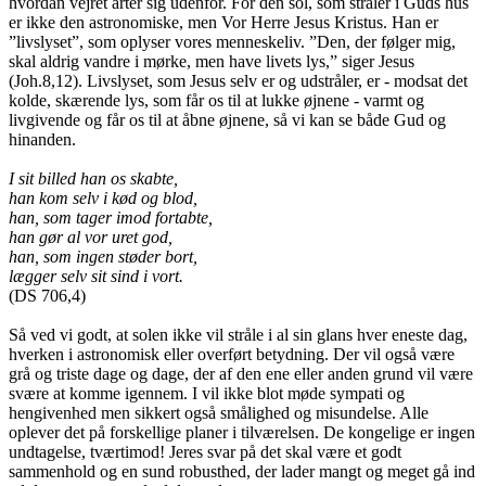
hvordan vejret arter sig udenfor. For den sol, som stråler i Guds hus
er ikke den astronomiske, men Vor Herre Jesus Kristus. Han er
”livslyset”, som oplyser vores menneskeliv. ”Den, der følger mig,
skal aldrig vandre i mørke, men have livets lys,” siger Jesus
(Joh.8,12). Livslyset, som Jesus selv er og udstråler, er - modsat det
kolde, skærende lys, som får os til at lukke øjnene - varmt og
livgivende og får os til at åbne øjnene, så vi kan se både Gud og
hinanden.
I sit billed han os skabte,
han kom selv i kød og blod,
han, som tager imod fortabte,
han gør al vor uret god,
han, som ingen støder bort,
lægger selv sit sind i vort.
(DS 706,4)
Så ved vi godt, at solen ikke vil stråle i al sin glans hver eneste dag,
hverken i astronomisk eller overført betydning. Der vil også være
grå og triste dage og dage, der af den ene eller anden grund vil være
svære at komme igennem. I vil ikke blot møde sympati og
hengivenhed men sikkert også smålighed og misundelse. Alle
oplever det på forskellige planer i tilværelsen. De kongelige er ingen
undtagelse, tværtimod! Jeres svar på det skal være et godt
sammenhold og en sund robusthed, der lader mangt og meget gå ind