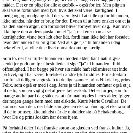
måder. Det er en pligt for alle ægtefolk – også for jer. Men pligten
skal være forbundet med lyst, hvis det skal
være kærlighed. I
medgang og modgang skal der være lyst til at stille op for hinanden,
ikke mindst, når der er brug for det. Evnen til at høre ønsket om et ja
fra den anden afgør, om forholdet bliver fornyet hver dag. Kan man
ikke høre den andens ønske om et ”ja”, risikerer man at se
kærligheden visne bort lidt efter lidt, fordi man ikke helt har forstået,
hvad den anden har brug for. Ved at sige ”ja” til hinanden i dag
bekræfter I, at ville dele livet opmærksomt og kærligt.
Som to, der har truffet hinanden i moden alder, har I naturligvis
tænkt jer godt om før I besluttede at sige ”ja” til hinanden i fuld
offentlighed. I har begge på hver sin måde haft skilsmisser tæt inde
på livet, og I har været forelsket i andre før I mødtes. Prins Joakim
har fra sit tidligere ægteskab to dejlige sønner: prins Nikolai og prins
Felix, som også er med i dag. Jeres ja til hinanden omfatter også et ja
til de to, som en vigtig del af jeres fællesskab. Det er for jer, som for
mange andre par i dag således, at når man mødes i jeres alder, følger
der nogen gange børn med ens elskede. Kære Marie Cavallier! De
kommer som den, der både kan give en ekstra hånd og et ekstra smil
til de to prinser, ikke mindst når de opholder sig på Schakenborg,
hvor De og prins Joakim har deres hjem.
På forhånd deler I det franske sprog og glæden ved fransk kultur. Ja,