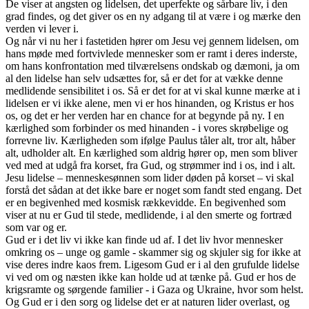
De viser at angsten og lidelsen, det uperfekte og sårbare liv, i den
grad findes, og det giver os en ny adgang til at være i og mærke den
verden vi lever i.
Og når vi nu her i fastetiden hører om Jesu vej gennem lidelsen, om
hans møde med fortvivlede mennesker som er ramt i deres inderste,
om hans konfrontation med tilværelsens ondskab og dæmoni, ja om
al den lidelse han selv udsættes for, så er det for at vække denne
medlidende sensibilitet i os. Så er det for at vi skal kunne mærke at i
lidelsen er vi ikke alene, men vi er hos hinanden, og Kristus er hos
os, og det er her verden har en chance for at begynde på ny. I en
kærlighed som forbinder os med hinanden - i vores skrøbelige og
forrevne liv. Kærligheden som ifølge Paulus tåler alt, tror alt, håber
alt, udholder alt. En kærlighed som aldrig hører op, men som bliver
ved med at udgå fra korset, fra Gud, og strømmer ind i os, ind i alt.
Jesu lidelse – menneskesønnen som lider døden på korset – vi skal
forstå det sådan at det ikke bare er noget som fandt sted engang. Det
er en begivenhed med kosmisk rækkevidde. En begivenhed som
viser at nu er Gud til stede, medlidende, i al den smerte og fortræd
som var og er.
Gud er i det liv vi ikke kan finde ud af. I det liv hvor mennesker
omkring os – unge og gamle - skammer sig og skjuler sig for ikke at
vise deres indre kaos frem. Ligesom Gud er i al den grufulde lidelse
vi ved om og næsten ikke kan holde ud at tænke på. Gud er hos de
krigsramte og sørgende familier - i Gaza og Ukraine, hvor som helst.
Og Gud er i den sorg og lidelse det er at naturen lider overlast, og