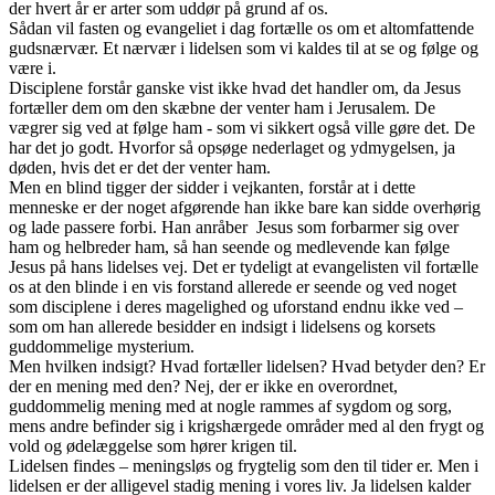
der hvert år er arter som uddør på grund af os.
Sådan vil fasten og evangeliet i dag fortælle os om et altomfattende
gudsnærvær. Et nærvær i lidelsen som vi kaldes til at se og følge og
være i.
Disciplene forstår ganske vist ikke hvad det handler om, da Jesus
fortæller dem om den skæbne der venter ham i Jerusalem. De
vægrer sig ved at følge ham - som vi sikkert også ville gøre det. De
har det jo godt. Hvorfor så opsøge nederlaget og ydmygelsen, ja
døden, hvis det er det der venter ham.
Men en blind tigger der sidder i vejkanten, forstår at i dette
menneske er der noget afgørende han ikke bare kan sidde overhørig
og lade passere forbi. Han anråber Jesus som forbarmer sig over
ham og helbreder ham, så han seende og medlevende kan følge
Jesus på hans lidelses vej. Det er tydeligt at evangelisten vil fortælle
os at den blinde i en vis forstand allerede er seende og ved noget
som disciplene i deres magelighed og uforstand endnu ikke ved –
som om han allerede besidder en indsigt i lidelsens og korsets
guddommelige mysterium.
Men hvilken indsigt? Hvad fortæller lidelsen? Hvad betyder den? Er
der en mening med den? Nej, der er ikke en overordnet,
guddommelig mening med at nogle rammes af sygdom og sorg,
mens andre befinder sig i krigshærgede områder med al den frygt og
vold og ødelæggelse som hører krigen til.
Lidelsen findes – meningsløs og frygtelig som den til tider er. Men i
lidelsen er der alligevel stadig mening i vores liv. Ja lidelsen kalder