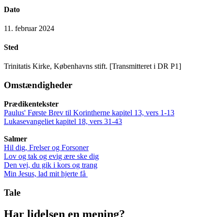
Dato
11. februar 2024
Sted
Trinitatis Kirke, Københavns stift. [Transmitteret i DR P1]
Omstændigheder
Prædikentekster
Paulus' Første Brev til Korintherne kapitel 13, vers 1-13
Lukasevangeliet kapitel 18, vers 31-43
Salmer
Hil dig, Frelser og Forsoner
Lov og tak og evig ære ske dig
Den vej, du gik i kors og trang
Min Jesus, lad mit hjerte få
Tale
Har lidelsen en mening?