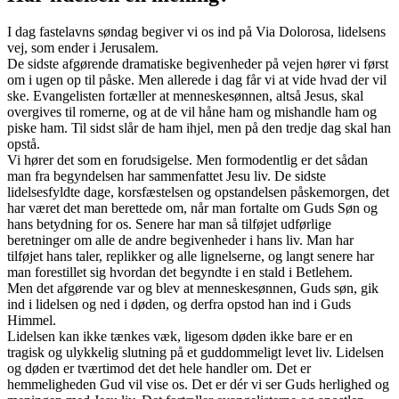
I dag fastelavns søndag begiver vi os ind på Via Dolorosa, lidelsens
vej, som ender i Jerusalem.
De sidste afgørende dramatiske begivenheder på vejen hører vi først
om i ugen op til påske. Men allerede i dag får vi at vide hvad der vil
ske. Evangelisten fortæller at menneskesønnen, altså Jesus, skal
overgives til romerne, og at de vil håne ham og mishandle ham og
piske ham. Til sidst slår de ham ihjel, men på den tredje dag skal han
opstå.
Vi hører det som en forudsigelse. Men formodentlig er det sådan
man fra begyndelsen har sammenfattet Jesu liv. De sidste
lidelsesfyldte dage, korsfæstelsen og opstandelsen påskemorgen, det
har været det man berettede om, når man fortalte om Guds Søn og
hans betydning for os. Senere har man så tilføjet udførlige
beretninger om alle de andre begivenheder i hans liv. Man har
tilføjet hans taler, replikker og alle lignelserne, og langt senere har
man forestillet sig hvordan det begyndte i en stald i Betlehem.
Men det afgørende var og blev at menneskesønnen, Guds søn, gik
ind i lidelsen og ned i døden, og derfra opstod han ind i Guds
Himmel.
Lidelsen kan ikke tænkes væk, ligesom døden ikke bare er en
tragisk og ulykkelig slutning på et guddommeligt levet liv. Lidelsen
og døden er tværtimod det det hele handler om. Det er
hemmeligheden Gud vil vise os. Det er dér vi ser Guds herlighed og