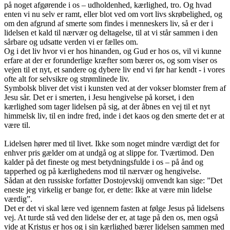
på noget afgørende i os – udholdenhed, kærlighed, tro. Og hvad
enten vi nu selv er ramt, eller blot ved om vort livs skrøbelighed, og
om den afgrund af smerte som findes i menneskers liv, så er der i
lidelsen et kald til nærvær og deltagelse, til at vi står sammen i den
sårbare og udsatte verden vi er fælles om.
Og i det liv hvor vi er hos hinanden, og Gud er hos os, vil vi kunne
erfare at der er forunderlige kræfter som bærer os, og som viser os
vejen til et nyt, et sandere og dybere liv end vi før har kendt - i vores
ofte alt for selvsikre og strømlinede liv.
Symbolsk bliver det vist i kunsten ved at der vokser blomster frem af
Jesu sår. Det er i smerten, i Jesu hengivelse på korset, i den
kærlighed som tager lidelsen på sig, at der åbnes en vej til et nyt
himmelsk liv, til en indre fred, inde i det kaos og den smerte det er at
være til.
Lidelsen hører med til livet. Ikke som noget mindre værdigt det for
enhver pris gælder om at undgå og at slippe for. Tværtimod. Den
kalder på det fineste og mest betydningsfulde i os – på ånd og
tapperhed og på kærlighedens mod til nærvær og hengivelse.
Sådan at den russiske forfatter Dostojevskij omvendt kan sige: ”Det
eneste jeg virkelig er bange for, er dette: Ikke at være min lidelse
værdig”.
Det er det vi skal lære ved igennem fasten at følge Jesus på lidelsens
vej. At turde stå ved den lidelse der er, at tage på den os, men også
vide at Kristus er hos og i sin kærlighed bærer lidelsen sammen med