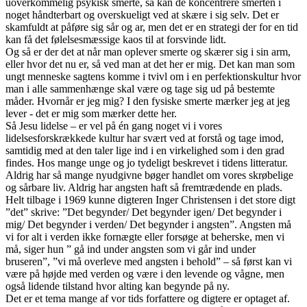
uoverkommelig psykisk smerte, så kan de koncentrere smerten i
noget håndterbart og overskueligt ved at skære i sig selv. Det er
skamfuldt at påføre sig sår og ar, men det er en strategi der for en tid
kan få det følelsesmæssige kaos til at forsvinde lidt.
Og så er der det at når man oplever smerte og skærer sig i sin arm,
eller hvor det nu er, så ved man at det her er mig. Det kan man som
ungt menneske sagtens komme i tvivl om i en perfektionskultur hvor
man i alle sammenhænge skal være og tage sig ud på bestemte
måder. Hvornår er jeg mig? I den fysiske smerte mærker jeg at jeg
lever - det er mig som mærker dette her.
Så Jesu lidelse – er vel på én gang noget vi i vores
lidelsesforskrækkede kultur har svært ved at forstå og tage imod,
samtidig med at den taler lige ind i en virkelighed som i den grad
findes. Hos mange unge og jo tydeligt beskrevet i tidens litteratur.
Aldrig har så mange nyudgivne bøger handlet om vores skrøbelige
og sårbare liv. Aldrig har angsten haft så fremtrædende en plads.
Helt tilbage i 1969 kunne digteren Inger Christensen i det store digt
”det” skrive: ”Det begynder/ Det begynder igen/ Det begynder i
mig/ Det begynder i verden/ Det begynder i angsten”. Angsten må
vi for alt i verden ikke fornægte eller forsøge at beherske, men vi
må, siger hun ” gå ind under angsten som vi går ind under
bruseren”, ”vi må overleve med angsten i behold” – så først kan vi
være på højde med verden og være i den levende og vågne, men
også lidende tilstand hvor alting kan begynde på ny.
Det er et tema mange af vor tids forfattere og digtere er optaget af.