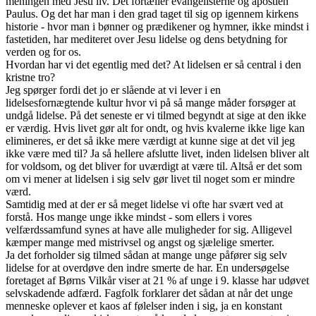
meningen med Jesu liv. Det fortæller evangelisterne og apostlen
Paulus. Og det har man i den grad taget til sig op igennem kirkens
historie - hvor man i bønner og prædikener og hymner, ikke mindst i
fastetiden, har mediteret over Jesu lidelse og dens betydning for
verden og for os.
Hvordan har vi det egentlig med det? At lidelsen er så central i den
kristne tro?
Jeg spørger fordi det jo er slående at vi lever i en
lidelsesfornægtende kultur hvor vi på så mange måder forsøger at
undgå lidelse. På det seneste er vi tilmed begyndt at sige at den ikke
er værdig. Hvis livet gør alt for ondt, og hvis kvalerne ikke lige kan
elimineres, er det så ikke mere værdigt at kunne sige at det vil jeg
ikke være med til? Ja så hellere afslutte livet, inden lidelsen bliver alt
for voldsom, og det bliver for uværdigt at være til. Altså er det som
om vi mener at lidelsen i sig selv gør livet til noget som er mindre
værd.
Samtidig med at der er så meget lidelse vi ofte har svært ved at
forstå. Hos mange unge ikke mindst - som ellers i vores
velfærdssamfund synes at have alle muligheder for sig. Alligevel
kæmper mange med mistrivsel og angst og sjælelige smerter.
Ja det forholder sig tilmed sådan at mange unge påfører sig selv
lidelse for at overdøve den indre smerte de har. En undersøgelse
foretaget af Børns Vilkår viser at 21 % af unge i 9. klasse har udøvet
selvskadende adfærd. Fagfolk forklarer det sådan at når det unge
menneske oplever et kaos af følelser inden i sig, ja en konstant