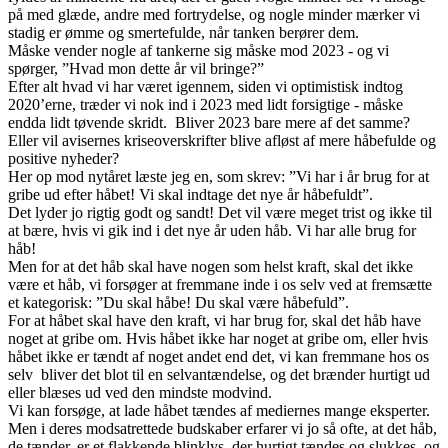
på med glæde, andre med fortrydelse, og nogle minder mærker vi
stadig er ømme og smertefulde, når tanken berører dem.
Måske vender nogle af tankerne sig måske mod 2023 - og vi
spørger, ”Hvad mon dette år vil bringe?”
Efter alt hvad vi har været igennem, siden vi optimistisk indtog
2020’erne, træder vi nok ind i 2023 med lidt forsigtige - måske
endda lidt tøvende skridt. Bliver 2023 bare mere af det samme?
Eller vil avisernes kriseoverskrifter blive afløst af mere håbefulde og
positive nyheder?
Her op mod nytåret læste jeg en, som skrev: ”Vi har i år brug for at
gribe ud efter håbet! Vi skal indtage det nye år håbefuldt”.
Det lyder jo rigtig godt og sandt! Det vil være meget trist og ikke til
at bære, hvis vi gik ind i det nye år uden håb. Vi har alle brug for
håb!
Men for at det håb skal have nogen som helst kraft, skal det ikke
være et håb, vi forsøger at fremmane inde i os selv ved at fremsætte
et kategorisk: ”Du skal håbe! Du skal være håbefuld”.
For at håbet skal have den kraft, vi har brug for, skal det håb have
noget at gribe om. Hvis håbet ikke har noget at gribe om, eller hvis
håbet ikke er tændt af noget andet end det, vi kan fremmane hos os
selv bliver det blot til en selvantændelse, og det brænder hurtigt ud
eller blæses ud ved den mindste modvind.
Vi kan forsøge, at lade håbet tændes af mediernes mange eksperter.
Men i deres modsatrettede budskaber erfarer vi jo så ofte, at det håb,
de tænder, er et flakkende blinklys, der hurtigt tændes og slukkes, og