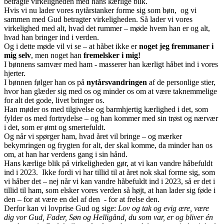
betragte virkeligheden med hans kærlige blik.
Hvis vi nu lader vores nytårstanker forme sig som bøn, og vi
sammen med Gud betragter virkeligheden. Så lader vi vores
virkelighed med alt, hvad det rummer – møde hvem han er og alt,
hvad han bringer ind i verden.
Og i dette møde vil vi se – at håbet ikke er
noget jeg fremmaner i
mig selv
, men noget han
fremelsker i mig!
I bønnens samvær med ham - masserer han kærligt håbet ind i vores
hjerter.
I bønnen følger han os på
nytårsvandringen
af de personlige stier,
hvor han glæder sig med os og minder os om at være taknemmelige
for alt det gode, livet bringer os.
Han møder os med tilgivelse og barmhjertig kærlighed i det, som
fylder os med fortrydelse – og han kommer med sin trøst og nærvær
i det, som er ømt og smertefuldt.
Og når vi spørger ham, hvad året vil bringe – og mærker
bekymringen og frygten for alt, der skal komme, da minder han os
om, at han har verdens gang i sin hånd.
Hans kærlige blik på virkeligheden gør, at vi kan vandre håbefuldt
ind i 2023. Ikke fordi vi har tillid til at året nok skal forme sig, som
vi håber det – nej når vi kan vandre håbefuldt ind i 2023, så er det i
tillid til ham, som elsker vores verden så højt, at han lader sig føde i
den – for at være en del af den - for at frelse den.
Derfor kan vi lovprise Gud og sige:
Lov og tak og evig ære, være
dig vor Gud, Fader, Søn og Helligånd, du som var, er og bliver én