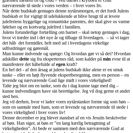
grænsen mellem os og Gud – ved barnet i krybben er Gud
nærværende til stede i vores verden – i hver vores liv.
Når dette budskab gentages denne nytårsmorgen, er det fordi Julens
budskab er for vigtigt til udelukkende at blive brugt til at levere
juleferiens hyggelige og romantiske parentes, der skal give os varme
følelser og en kortvarig julefred i familien.
Julens forunderlige fortælling om barnet – skal netop gentages i dag,
hvor vi træder ind i det nye år og tilbage til hverdagen. – så vi tager
det håb det formidler, helt med ud i hverdagens virkelige
udfordringer og gøremål.
Man kunne indvende og spørge: Og hvordan gør vi så det? Hvordan
adskiller
dette
sig fra eksperternes råd, som kalder på
min
evne til at
manifestere det håbefulde af
egen
kraft?
En hel del - af den årsag at julens budskab ikke alene er en smuk
tanke – eller en højt flyvende ekspertberegning, men en person – en
levende og nærværende Gud lige midt i vores virkelighed!
Talte jeg blot om en tanke, som du i dag kunne tage med dig –
kunne indvendingen have sin berettigelse. Jeg vil dog gerne et andet
sted hen.
Jeg vil derhen, hvor vi lader vores nytårstanker forme sig som bøn –
som en samtale med ham, som er levende og nærværende til stede i
vores virkelighed i hver vores liv!
Denne december er jeg blevet standset af en vis Jesuits beskrivelse
af bøn. Han siger, at bøn er ”en lang kærlig betragtning af
virkeligheden”. At bede er sammen med den nærværende Gud at