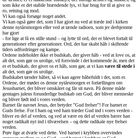
som ikke er det stabile brændende lys, vi har brug for til at give os
ro, retning og mod.
Vi kan også forsøge noget andet.
Vi kan også gøre det, som I har gjort nu ved at træde ind i kirken
denne nytårsmorgen eller ved at tænde radioen, som jer derhjemme
har gjort
- for lige at få en stille stund – og lytte til ord, der er blevet fortalt til
generationer efter generationer. Ord, der har skabt håb i skiftende
tiders udfordringer og kampe.
Ordene indeholder ikke et budskab, der giver håb - ved at love os, at
alt det, som gør os urolige, vil forsvinde i det kommende år, men det
er et budskab, der giver os et håb, som gør, at vi kan
være til stede i
alt det, som gør os urolige.
Budskabet tænder håbet, så vi kan agere håbefuldt i det, som er.
Ordene, der møder os denne nytårsmorgen er fortællingen om
Jesusbarnet, der bliver omskåret og får sit navn. På denne måde
gentages julens forunderlige budskab om Gud, der bliver menneske
og bliver født ind i vores verden.
Barnet får navnet Jesus, der betyder ”Gud frelser”! For barnet er
Guds frelse. For I ham og ved ham træder Gud ind i vores verden -
bliver en del af verden, og ved at være en del af verden bærer han
noget radikalt nyt ind i tilværelsen – og dette radikale nye frelser
verden.
Prøv lige at dvæle ved dette. Ved barnet i krybben overvindes