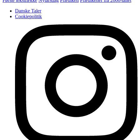
Første tekstrække
Nytårsdag
Prædiken
Prædikener fra 2000-tallet
Danske Taler
Cookiepolitik