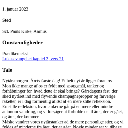
1. januar 2023
Sted
Sct. Pauls Kirke, Aarhus
Omstændigheder
Prædikentekst
Lukasevangeliet kapitel 2, vers 21
Tale
Nytårsmorgen. Årets første dag! Et helt nyt år ligger foran os.
Mon ikke mange af os er fyldt med spørgsmål, tanker og
forhåbninger for, hvad dette år skal bringe? Gårsdagens fest, der
skød nytåret ind med flyvende champagnepropper og farverige
raketter, er i dag formentlig afløst af en mere stille refleksion.
En stille refleksion, hvor tankerne går på en mere eller mindre
autonom vandring, og vi forsøger at forholde os til året, der er gået,
og året, der kommer.
Måske vandrer vores nytårstanker ad de mere personlige stier, og vi
fyldes af minderne fra året, der er gået. Nogle minder ser vi tilbage