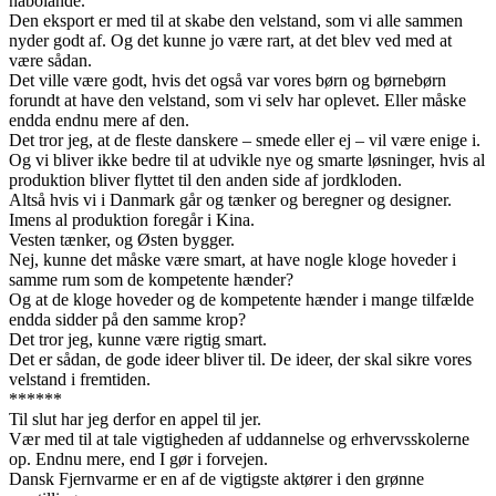
nabolande.
Den eksport er med til at skabe den velstand, som vi alle sammen
nyder godt af. Og det kunne jo være rart, at det blev ved med at
være sådan.
Det ville være godt, hvis det også var vores børn og børnebørn
forundt at have den velstand, som vi selv har oplevet. Eller måske
endda endnu mere af den.
Det tror jeg, at de fleste danskere – smede eller ej – vil være enige i.
Og vi bliver ikke bedre til at udvikle nye og smarte løsninger, hvis al
produktion bliver flyttet til den anden side af jordkloden.
Altså hvis vi i Danmark går og tænker og beregner og designer.
Imens al produktion foregår i Kina.
Vesten tænker, og Østen bygger.
Nej, kunne det måske være smart, at have nogle kloge hoveder i
samme rum som de kompetente hænder?
Og at de kloge hoveder og de kompetente hænder i mange tilfælde
endda sidder på den samme krop?
Det tror jeg, kunne være rigtig smart.
Det er sådan, de gode ideer bliver til. De ideer, der skal sikre vores
velstand i fremtiden.
******
Til slut har jeg derfor en appel til jer.
Vær med til at tale vigtigheden af uddannelse og erhvervsskolerne
op. Endnu mere, end I gør i forvejen.
Dansk Fjernvarme er en af de vigtigste aktører i den grønne