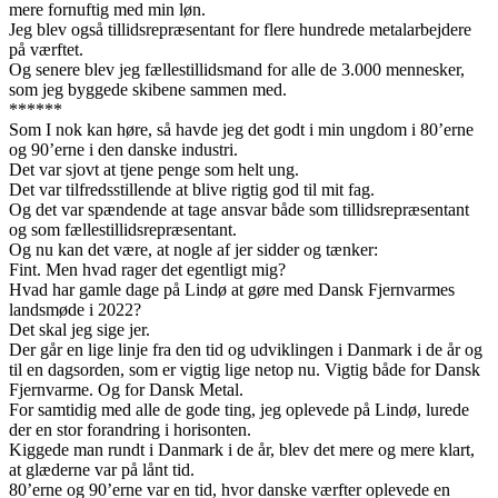
mere fornuftig med min løn.
Jeg blev også tillidsrepræsentant for flere hundrede metalarbejdere
på værftet.
Og senere blev jeg fællestillidsmand for alle de 3.000 mennesker,
som jeg byggede skibene sammen med.
******
Som I nok kan høre, så havde jeg det godt i min ungdom i 80’erne
og 90’erne i den danske industri.
Det var sjovt at tjene penge som helt ung.
Det var tilfredsstillende at blive rigtig god til mit fag.
Og det var spændende at tage ansvar både som tillidsrepræsentant
og som fællestillidsrepræsentant.
Og nu kan det være, at nogle af jer sidder og tænker:
Fint. Men hvad rager det egentligt mig?
Hvad har gamle dage på Lindø at gøre med Dansk Fjernvarmes
landsmøde i 2022?
Det skal jeg sige jer.
Der går en lige linje fra den tid og udviklingen i Danmark i de år og
til en dagsorden, som er vigtig lige netop nu. Vigtig både for Dansk
Fjernvarme. Og for Dansk Metal.
For samtidig med alle de gode ting, jeg oplevede på Lindø, lurede
der en stor forandring i horisonten.
Kiggede man rundt i Danmark i de år, blev det mere og mere klart,
at glæderne var på lånt tid.
80’erne og 90’erne var en tid, hvor danske værfter oplevede en