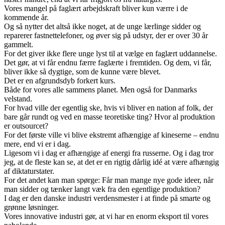
Vores mangel på faglært arbejdskraft bliver kun værre i de
kommende år.
Og så nytter det altså ikke noget, at de unge lærlinge sidder og
reparerer fastnettelefoner, og øver sig på udstyr, der er over 30 år
gammelt.
For det giver ikke flere unge lyst til at vælge en faglært uddannelse.
Det gør, at vi får endnu færre faglærte i fremtiden. Og dem, vi får,
bliver ikke så dygtige, som de kunne være blevet.
Det er en afgrundsdyb forkert kurs.
Både for vores alle sammens planet. Men også for Danmarks
velstand.
For hvad ville der egentlig ske, hvis vi bliver en nation af folk, der
bare går rundt og ved en masse teoretiske ting? Hvor al produktion
er outsourcet?
For det første ville vi blive ekstremt afhængige af kineserne – endnu
mere, end vi er i dag.
Ligesom vi i dag er afhængige af energi fra russerne. Og i dag tror
jeg, at de fleste kan se, at det er en rigtig dårlig idé at være afhængig
af diktaturstater.
For det andet kan man spørge: Får man mange nye gode ideer, når
man sidder og tænker langt væk fra den egentlige produktion?
I dag er den danske industri verdensmester i at finde på smarte og
grønne løsninger.
Vores innovative industri gør, at vi har en enorm eksport til vores