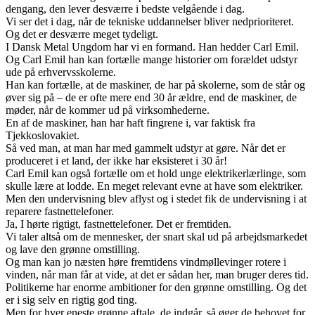
dengang, den lever desværre i bedste velgående i dag.
Vi ser det i dag, når de tekniske uddannelser bliver nedprioriteret.
Og det er desværre meget tydeligt.
I Dansk Metal Ungdom har vi en formand. Han hedder Carl Emil.
Og Carl Emil han kan fortælle mange historier om forældet udstyr
ude på erhvervsskolerne.
Han kan fortælle, at de maskiner, de har på skolerne, som de står og
øver sig på – de er ofte mere end 30 år ældre, end de maskiner, de
møder, når de kommer ud på virksomhederne.
En af de maskiner, han har haft fingrene i, var faktisk fra
Tjekkoslovakiet.
Så ved man, at man har med gammelt udstyr at gøre. Når det er
produceret i et land, der ikke har eksisteret i 30 år!
Carl Emil kan også fortælle om et hold unge elektrikerlærlinge, som
skulle lære at lodde. En meget relevant evne at have som elektriker.
Men den undervisning blev aflyst og i stedet fik de undervisning i at
reparere fastnettelefoner.
Ja, I hørte rigtigt, fastnettelefoner. Det er fremtiden.
Vi taler altså om de mennesker, der snart skal ud på arbejdsmarkedet
og lave den grønne omstilling.
Og man kan jo næsten høre fremtidens vindmøllevinger rotere i
vinden, når man får at vide, at det er sådan her, man bruger deres tid.
Politikerne har enorme ambitioner for den grønne omstilling. Og det
er i sig selv en rigtig god ting.
Men for hver eneste grønne aftale, de indgår, så øger de behovet for