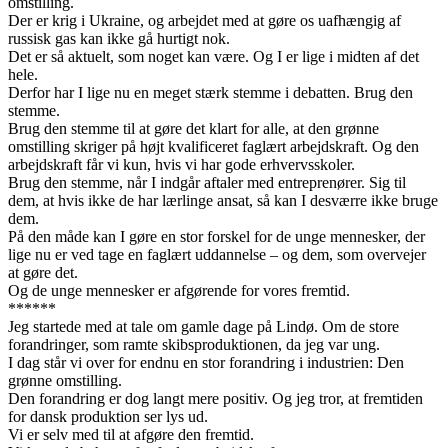
omstilling.
Der er krig i Ukraine, og arbejdet med at gøre os uafhængig af
russisk gas kan ikke gå hurtigt nok.
Det er så aktuelt, som noget kan være. Og I er lige i midten af det
hele.
Derfor har I lige nu en meget stærk stemme i debatten. Brug den
stemme.
Brug den stemme til at gøre det klart for alle, at den grønne
omstilling skriger på højt kvalificeret faglært arbejdskraft. Og den
arbejdskraft får vi kun, hvis vi har gode erhvervsskoler.
Brug den stemme, når I indgår aftaler med entreprenører. Sig til
dem, at hvis ikke de har lærlinge ansat, så kan I desværre ikke bruge
dem.
På den måde kan I gøre en stor forskel for de unge mennesker, der
lige nu er ved tage en faglært uddannelse – og dem, som overvejer
at gøre det.
Og de unge mennesker er afgørende for vores fremtid.
******
Jeg startede med at tale om gamle dage på Lindø. Om de store
forandringer, som ramte skibsproduktionen, da jeg var ung.
I dag står vi over for endnu en stor forandring i industrien: Den
grønne omstilling.
Den forandring er dog langt mere positiv. Og jeg tror, at fremtiden
for dansk produktion ser lys ud.
Vi er selv med til at afgøre den fremtid.