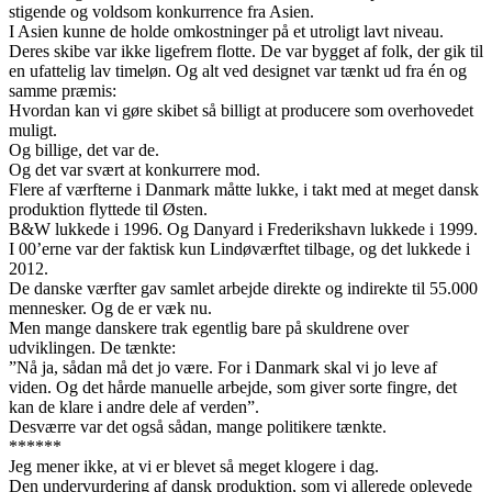
stigende og voldsom konkurrence fra Asien.
I Asien kunne de holde omkostninger på et utroligt lavt niveau.
Deres skibe var ikke ligefrem flotte. De var bygget af folk, der gik til
en ufattelig lav timeløn. Og alt ved designet var tænkt ud fra én og
samme præmis:
Hvordan kan vi gøre skibet så billigt at producere som overhovedet
muligt.
Og billige, det var de.
Og det var svært at konkurrere mod.
Flere af værfterne i Danmark måtte lukke, i takt med at meget dansk
produktion flyttede til Østen.
B&W lukkede i 1996. Og Danyard i Frederikshavn lukkede i 1999.
I 00’erne var der faktisk kun Lindøværftet tilbage, og det lukkede i
2012.
De danske værfter gav samlet arbejde direkte og indirekte til 55.000
mennesker. Og de er væk nu.
Men mange danskere trak egentlig bare på skuldrene over
udviklingen. De tænkte:
”Nå ja, sådan må det jo være. For i Danmark skal vi jo leve af
viden. Og det hårde manuelle arbejde, som giver sorte fingre, det
kan de klare i andre dele af verden”.
Desværre var det også sådan, mange politikere tænkte.
******
Jeg mener ikke, at vi er blevet så meget klogere i dag.
Den undervurdering af dansk produktion, som vi allerede oplevede