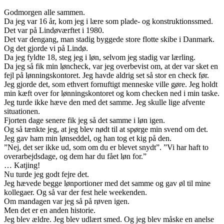
Godmorgen alle sammen.
Da jeg var 16 år, kom jeg i lære som plade- og konstruktionssmed.
Det var på Lindøværftet i 1980.
Det var dengang, man stadig byggede store flotte skibe i Danmark.
Og det gjorde vi på Lindø.
Da jeg fyldte 18, steg jeg i løn, selvom jeg stadig var lærling.
Da jeg så fik min løncheck, var jeg overbevist om, at der var sket en
fejl på lønningskontoret. Jeg havde aldrig set så stor en check før.
Jeg gjorde det, som ethvert fornuftigt menneske ville gøre. Jeg holdt
min kæft over for lønningskontoret og kom checken ned i min taske.
Jeg turde ikke hæve den med det samme. Jeg skulle lige afvente
situationen.
Fjorten dage senere fik jeg så det samme i løn igen.
Og så tænkte jeg, at jeg blev nødt til at spørge min svend om det.
Jeg gav ham min lønseddel, og han tog et kig på den.
”Nej, det ser ikke ud, som om du er blevet snydt”. ”Vi har haft to
overarbejdsdage, og dem har du fået løn for.”
… Katjing!
Nu turde jeg godt fejre det.
Jeg hævede begge lønportioner med det samme og gav øl til mine
kollegaer. Og så var der fest hele weekenden.
Om mandagen var jeg så på røven igen.
Men det er en anden historie.
Jeg blev ældre. Jeg blev udlært smed. Og jeg blev måske en anelse