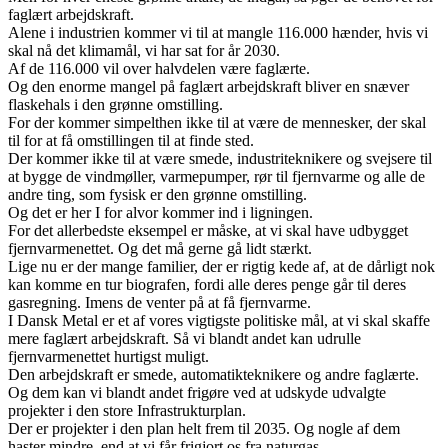
faglært arbejdskraft.
Alene i industrien kommer vi til at mangle 116.000 hænder, hvis vi
skal nå det klimamål, vi har sat for år 2030.
Af de 116.000 vil over halvdelen være faglærte.
Og den enorme mangel på faglært arbejdskraft bliver en snæver
flaskehals i den grønne omstilling.
For der kommer simpelthen ikke til at være de mennesker, der skal
til for at få omstillingen til at finde sted.
Der kommer ikke til at være smede, industriteknikere og svejsere til
at bygge de vindmøller, varmepumper, rør til fjernvarme og alle de
andre ting, som fysisk er den grønne omstilling.
Og det er her I for alvor kommer ind i ligningen.
For det allerbedste eksempel er måske, at vi skal have udbygget
fjernvarmenettet. Og det må gerne gå lidt stærkt.
Lige nu er der mange familier, der er rigtig kede af, at de dårligt nok
kan komme en tur biografen, fordi alle deres penge går til deres
gasregning. Imens de venter på at få fjernvarme.
I Dansk Metal er et af vores vigtigste politiske mål, at vi skal skaffe
mere faglært arbejdskraft. Så vi blandt andet kan udrulle
fjernvarmenettet hurtigst muligt.
Den arbejdskraft er smede, automatikteknikere og andre faglærte.
Og dem kan vi blandt andet frigøre ved at udskyde udvalgte
projekter i den store Infrastrukturplan.
Der er projekter i den plan helt frem til 2035. Og nogle af dem
haster mindre, end at vi får frigjort os fra naturgas.