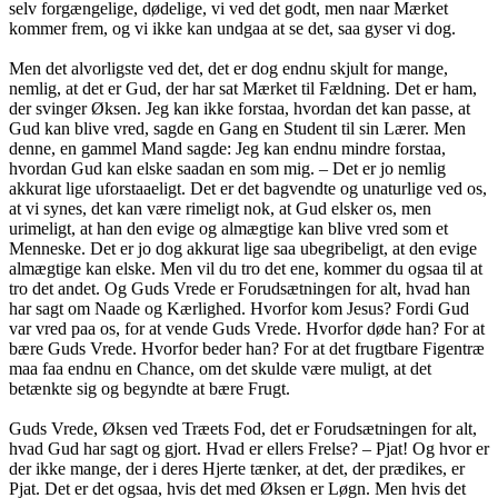
selv forgængelige, dødelige, vi ved det godt, men naar Mærket
kommer frem, og vi ikke kan undgaa at se det, saa gyser vi dog.
Men det alvorligste ved det, det er dog endnu skjult for mange,
nemlig, at det er Gud, der har sat Mærket til Fældning. Det er ham,
der svinger Øksen. Jeg kan ikke forstaa, hvordan det kan passe, at
Gud kan blive vred, sagde en Gang en Student til sin Lærer. Men
denne, en gammel Mand sagde: Jeg kan endnu mindre forstaa,
hvordan Gud kan elske saadan en som mig. – Det er jo nemlig
akkurat lige uforstaaeligt. Det er det bagvendte og unaturlige ved os,
at vi synes, det kan være rimeligt nok, at Gud elsker os, men
urimeligt, at han den evige og almægtige kan blive vred som et
Menneske. Det er jo dog akkurat lige saa ubegribeligt, at den evige
almægtige kan elske. Men vil du tro det ene, kommer du ogsaa til at
tro det andet. Og Guds Vrede er Forudsætningen for alt, hvad han
har sagt om Naade og Kærlighed. Hvorfor kom Jesus? Fordi Gud
var vred paa os, for at vende Guds Vrede. Hvorfor døde han? For at
bære Guds Vrede. Hvorfor beder han? For at det frugtbare Figentræ
maa faa endnu en Chance, om det skulde være muligt, at det
betænkte sig og begyndte at bære Frugt.
Guds Vrede, Øksen ved Træets Fod, det er Forudsætningen for alt,
hvad Gud har sagt og gjort. Hvad er ellers Frelse? – Pjat! Og hvor er
der ikke mange, der i deres Hjerte tænker, at det, der prædikes, er
Pjat. Det er det ogsaa, hvis det med Øksen er Løgn. Men hvis det