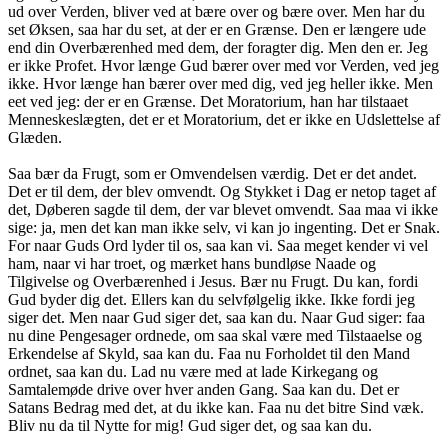
ud over Verden, bliver ved at bære over og bære over. Men har du
set Øksen, saa har du set, at der er en Grænse. Den er længere ude
end din Overbærenhed med dem, der foragter dig. Men den er. Jeg
er ikke Profet. Hvor længe Gud bærer over med vor Verden, ved jeg
ikke. Hvor længe han bærer over med dig, ved jeg heller ikke. Men
eet ved jeg: der er en Grænse. Det Moratorium, han har tilstaaet
Menneskeslægten, det er et Moratorium, det er ikke en Udslettelse af
Glæden.
Saa bær da Frugt, som er Omvendelsen værdig. Det er det andet.
Det er til dem, der blev omvendt. Og Stykket i Dag er netop taget af
det, Døberen sagde til dem, der var blevet omvendt. Saa maa vi ikke
sige: ja, men det kan man ikke selv, vi kan jo ingenting. Det er Snak.
For naar Guds Ord lyder til os, saa kan vi. Saa meget kender vi vel
ham, naar vi har troet, og mærket hans bundløse Naade og
Tilgivelse og Overbærenhed i Jesus. Bær nu Frugt. Du kan, fordi
Gud byder dig det. Ellers kan du selvfølgelig ikke. Ikke fordi jeg
siger det. Men naar Gud siger det, saa kan du. Naar Gud siger: faa
nu dine Pengesager ordnede, om saa skal være med Tilstaaelse og
Erkendelse af Skyld, saa kan du. Faa nu Forholdet til den Mand
ordnet, saa kan du. Lad nu være med at lade Kirkegang og
Samtalemøde drive over hver anden Gang. Saa kan du. Det er
Satans Bedrag med det, at du ikke kan. Faa nu det bitre Sind væk.
Bliv nu da til Nytte for mig! Gud siger det, og saa kan du.