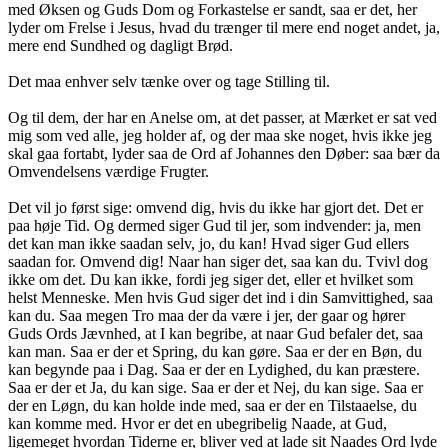
med Øksen og Guds Dom og Forkastelse er sandt, saa er det, her
lyder om Frelse i Jesus, hvad du trænger til mere end noget andet, ja,
mere end Sundhed og dagligt Brød.
Det maa enhver selv tænke over og tage Stilling til.
Og til dem, der har en Anelse om, at det passer, at Mærket er sat ved
mig som ved alle, jeg holder af, og der maa ske noget, hvis ikke jeg
skal gaa fortabt, lyder saa de Ord af Johannes den Døber: saa bær da
Omvendelsens værdige Frugter.
Det vil jo først sige: omvend dig, hvis du ikke har gjort det. Det er
paa høje Tid. Og dermed siger Gud til jer, som indvender: ja, men
det kan man ikke saadan selv, jo, du kan! Hvad siger Gud ellers
saadan for. Omvend dig! Naar han siger det, saa kan du. Tvivl dog
ikke om det. Du kan ikke, fordi jeg siger det, eller et hvilket som
helst Menneske. Men hvis Gud siger det ind i din Samvittighed, saa
kan du. Saa megen Tro maa der da være i jer, der gaar og hører
Guds Ords Jævnhed, at I kan begribe, at naar Gud befaler det, saa
kan man. Saa er der et Spring, du kan gøre. Saa er der en Bøn, du
kan begynde paa i Dag. Saa er der en Lydighed, du kan præstere.
Saa er der et Ja, du kan sige. Saa er der et Nej, du kan sige. Saa er
der en Løgn, du kan holde inde med, saa er der en Tilstaaelse, du
kan komme med. Hvor er det en ubegribelig Naade, at Gud,
ligemeget hvordan Tiderne er, bliver ved at lade sit Naades Ord lyde