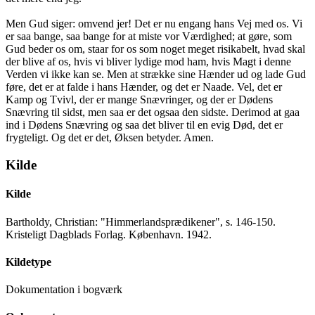
Men Gud siger: omvend jer! Det er nu engang hans Vej med os. Vi
er saa bange, saa bange for at miste vor Værdighed; at gøre, som
Gud beder os om, staar for os som noget meget risikabelt, hvad skal
der blive af os, hvis vi bliver lydige mod ham, hvis Magt i denne
Verden vi ikke kan se. Men at strække sine Hænder ud og lade Gud
føre, det er at falde i hans Hænder, og det er Naade. Vel, det er
Kamp og Tvivl, der er mange Snævringer, og der er Dødens
Snævring til sidst, men saa er det ogsaa den sidste. Derimod at gaa
ind i Dødens Snævring og saa det bliver til en evig Død, det er
frygteligt. Og det er det, Øksen betyder. Amen.
Kilde
Kilde
Bartholdy, Christian: "Himmerlandsprædikener", s. 146-150.
Kristeligt Dagblads Forlag. København. 1942.
Kildetype
Dokumentation i bogværk