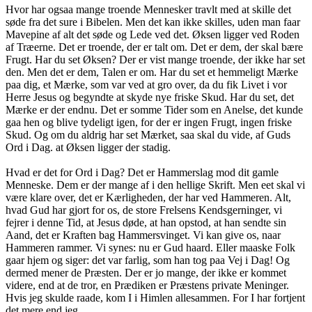
Hvor har ogsaa mange troende Mennesker travlt med at skille det
søde fra det sure i Bibelen. Men det kan ikke skilles, uden man faar
Mavepine af alt det søde og Lede ved det. Øksen ligger ved Roden
af Træerne. Det er troende, der er talt om. Det er dem, der skal bære
Frugt. Har du set Øksen? Der er vist mange troende, der ikke har set
den. Men det er dem, Talen er om. Har du set et hemmeligt Mærke
paa dig, et Mærke, som var ved at gro over, da du fik Livet i vor
Herre Jesus og begyndte at skyde nye friske Skud. Har du set, det
Mærke er der endnu. Det er somme Tider som en Anelse, det kunde
gaa hen og blive tydeligt igen, for der er ingen Frugt, ingen friske
Skud. Og om du aldrig har set Mærket, saa skal du vide, af Guds
Ord i Dag. at Øksen ligger der stadig.
Hvad er det for Ord i Dag? Det er Hammerslag mod dit gamle
Menneske. Dem er der mange af i den hellige Skrift. Men eet skal vi
være klare over, det er Kærligheden, der har ved Hammeren. Alt,
hvad Gud har gjort for os, de store Frelsens Kendsgerninger, vi
fejrer i denne Tid, at Jesus døde, at han opstod, at han sendte sin
Aand, det er Kraften bag Hammersvinget. Vi kan give os, naar
Hammeren rammer. Vi synes: nu er Gud haard. Eller maaske Folk
gaar hjem og siger: det var farlig, som han tog paa Vej i Dag! Og
dermed mener de Præsten. Der er jo mange, der ikke er kommet
videre, end at de tror, en Prædiken er Præstens private Meninger.
Hvis jeg skulde raade, kom I i Himlen allesammen. For I har fortjent
det mere end jeg.