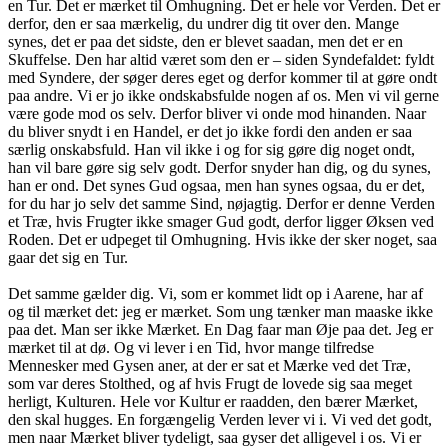
en Tur. Det er mærket til Omhugning. Det er hele vor Verden. Det er
derfor, den er saa mærkelig, du undrer dig tit over den. Mange
synes, det er paa det sidste, den er blevet saadan, men det er en
Skuffelse. Den har altid været som den er – siden Syndefaldet: fyldt
med Syndere, der søger deres eget og derfor kommer til at gøre ondt
paa andre. Vi er jo ikke ondskabsfulde nogen af os. Men vi vil gerne
være gode mod os selv. Derfor bliver vi onde mod hinanden. Naar
du bliver snydt i en Handel, er det jo ikke fordi den anden er saa
særlig onskabsfuld. Han vil ikke i og for sig gøre dig noget ondt,
han vil bare gøre sig selv godt. Derfor snyder han dig, og du synes,
han er ond. Det synes Gud ogsaa, men han synes ogsaa, du er det,
for du har jo selv det samme Sind, nøjagtig. Derfor er denne Verden
et Træ, hvis Frugter ikke smager Gud godt, derfor ligger Øksen ved
Roden. Det er udpeget til Omhugning. Hvis ikke der sker noget, saa
gaar det sig en Tur.
Det samme gælder dig. Vi, som er kommet lidt op i Aarene, har af
og til mærket det: jeg er mærket. Som ung tænker man maaske ikke
paa det. Man ser ikke Mærket. En Dag faar man Øje paa det. Jeg er
mærket til at dø. Og vi lever i en Tid, hvor mange tilfredse
Mennesker med Gysen aner, at der er sat et Mærke ved det Træ,
som var deres Stolthed, og af hvis Frugt de lovede sig saa meget
herligt, Kulturen. Hele vor Kultur er raadden, den bærer Mærket,
den skal hugges. En forgængelig Verden lever vi i. Vi ved det godt,
men naar Mærket bliver tydeligt, saa gyser det alligevel i os. Vi er