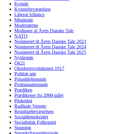
Kvinde
Kvindebevægelsen
Liberal Alliance
Mindetale
Moderaterne
Modtager af Årets Danske Tale
NATO
Nomineret til Årets Danske Tale 2023
Nomineret til Årets Danske Tale 2024
Nomineret til Årets Danske Tale 2025
Nytårstale
Ok21
Oktoberrevolutionen 1917
Politisk tale
Prisuddelingstale
Proklamationstale
Prædiken
Prædikener fra 2000-tallet
Påskedag
Radikale Venstre
Regnbuebevægelsen
Socialdemokratiet
Socialistisk Folkeparti
Stauning
Stænderforsamlingstale