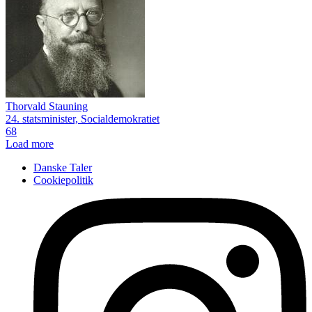
Thorvald Stauning
24. statsminister, Socialdemokratiet
68
Load more
Danske Taler
Cookiepolitik