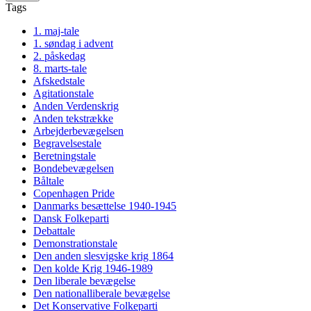
Tags
1. maj-tale
1. søndag i advent
2. påskedag
8. marts-tale
Afskedstale
Agitationstale
Anden Verdenskrig
Anden tekstrække
Arbejderbevægelsen
Begravelsestale
Beretningstale
Bondebevægelsen
Båltale
Copenhagen Pride
Danmarks besættelse 1940-1945
Dansk Folkeparti
Debattale
Demonstrationstale
Den anden slesvigske krig 1864
Den kolde Krig 1946-1989
Den liberale bevægelse
Den nationalliberale bevægelse
Det Konservative Folkeparti