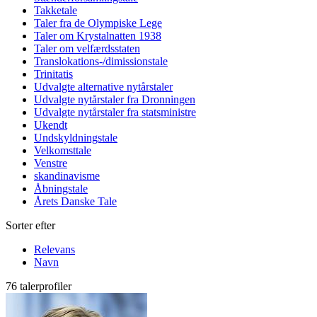
Takketale
Taler fra de Olympiske Lege
Taler om Krystalnatten 1938
Taler om velfærdsstaten
Translokations-/dimissionstale
Trinitatis
Udvalgte alternative nytårstaler
Udvalgte nytårstaler fra Dronningen
Udvalgte nytårstaler fra statsministre
Ukendt
Undskyldningstale
Velkomsttale
Venstre
skandinavisme
Åbningstale
Årets Danske Tale
Sorter efter
Relevans
Navn
76 talerprofiler