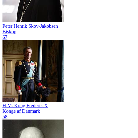
Peter Henrik Skov-Jakobsen
Biskop
67
H.M. Kong Frederik X
Konge af Danmark
58