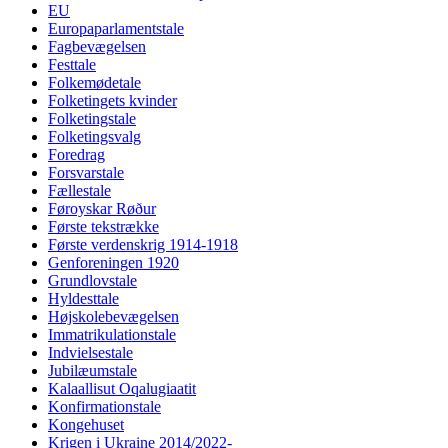
EU
Europaparlamentstale
Fagbevægelsen
Festtale
Folkemødetale
Folketingets kvinder
Folketingstale
Folketingsvalg
Foredrag
Forsvarstale
Fællestale
Føroyskar Røður
Første tekstrække
Første verdenskrig 1914-1918
Genforeningen 1920
Grundlovstale
Hyldesttale
Højskolebevægelsen
Immatrikulationstale
Indvielsestale
Jubilæumstale
Kalaallisut Oqalugiaatit
Konfirmationstale
Kongehuset
Krigen i Ukraine 2014/2022-