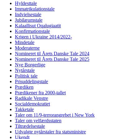
Hyldesttale
Immatrikulationstale
Indvielsestale
Jubilæumstale
Kalaallisut Oqalugiaatit
Konfirmationstale
Krigen i Ukraine 2014/2022-
Mindetale
Moderaterne
Nomineret til Årets Danske Tale 2024
Nomineret til Årets Danske Tale 2025
Nye Borgerlige
Nytårstale
Politisk tale
Prisuddelingstale
Prædiken
Prædikener fra 2000-tallet
Radikale Venstre
Socialdemokratiet
Takketale
Taler om 11/9-terrorangrebet i New York
Taler om velfærdsstaten
Tiltrædelsestale
Udvalgte nytårstaler fra statsministre
Ukendt