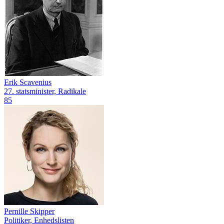
Erik Scavenius
27. statsminister, Radikale
85
Pernille Skipper
Politiker, Enhedslisten