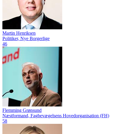
Martin Henriksen
Politiker, Nye Borgerlige
46
Flemming Grønsund
Næstformand, Fagbevægelsens Hovedorganisation (FH)
58