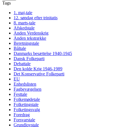
Tags
1. maj-tale
12. søndag efter trinitatis
8. marts-tale
Afskedstale
Anden Verdenskrig
Anden tekstrække
Beretningstale
Båltale
Danmarks besættelse 1940-1945
Dansk Folkeparti
Debattale
Den kolde Krig 1946-1989
Det Konservative Folkeparti
EU
Enhedslisten
Fagbevægelsen
Festtale
Folkemødetale
Folketingstale
Folketingsvalg
Foredrag
Forsvarstale
Grundlovstale