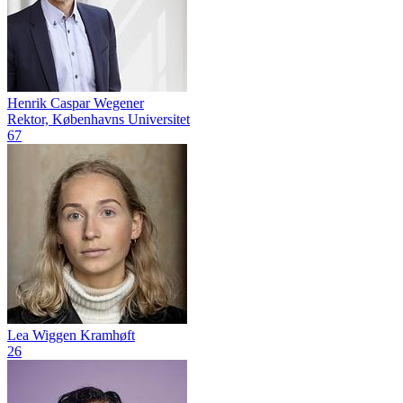
Henrik Caspar Wegener
Rektor, Københavns Universitet
67
Lea Wiggen Kramhøft
26