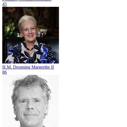
45
H.M. Dronning Margrethe II
86