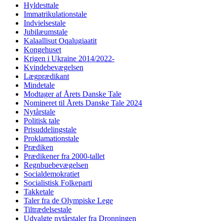
Hyldesttale
Immatrikulationstale
Indvielsestale
Jubilæumstale
Kalaallisut Oqalugiaatit
Kongehuset
Krigen i Ukraine 2014/2022-
Kvindebevægelsen
Lægprædikant
Mindetale
Modtager af Årets Danske Tale
Nomineret til Årets Danske Tale 2024
Nytårstale
Politisk tale
Prisuddelingstale
Proklamationstale
Prædiken
Prædikener fra 2000-tallet
Regnbuebevægelsen
Socialdemokratiet
Socialistisk Folkeparti
Takketale
Taler fra de Olympiske Lege
Tiltrædelsestale
Udvalgte nytårstaler fra Dronningen