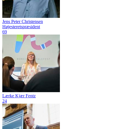
Jens Peter Christensen
Højesteretspræsident
69
Lærke Kjær Fentz
24