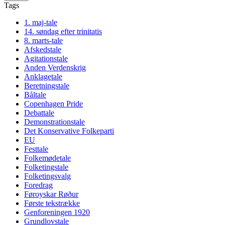
Tags
1. maj-tale
14. søndag efter trinitatis
8. marts-tale
Afskedstale
Agitationstale
Anden Verdenskrig
Anklagetale
Beretningstale
Båltale
Copenhagen Pride
Debattale
Demonstrationstale
Det Konservative Folkeparti
EU
Festtale
Folkemødetale
Folketingstale
Folketingsvalg
Foredrag
Føroyskar Røður
Første tekstrække
Genforeningen 1920
Grundlovstale