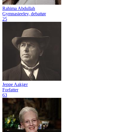
Rahima Abdullah
Gymnasieelev, debattør
25
Jeppe Aakjær
Forfatter
63