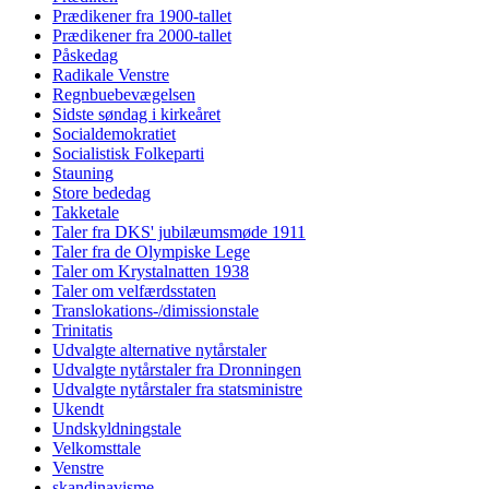
Prædikener fra 1900-tallet
Prædikener fra 2000-tallet
Påskedag
Radikale Venstre
Regnbuebevægelsen
Sidste søndag i kirkeåret
Socialdemokratiet
Socialistisk Folkeparti
Stauning
Store bededag
Takketale
Taler fra DKS' jubilæumsmøde 1911
Taler fra de Olympiske Lege
Taler om Krystalnatten 1938
Taler om velfærdsstaten
Translokations-/dimissionstale
Trinitatis
Udvalgte alternative nytårstaler
Udvalgte nytårstaler fra Dronningen
Udvalgte nytårstaler fra statsministre
Ukendt
Undskyldningstale
Velkomsttale
Venstre
skandinavisme