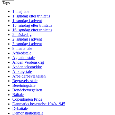
Tags
1. maj-tale
1. søndag efter trinitatis
1. søndag i advent
15. søndag efter trinitatis
16. søndag efter trinitatis
2. påskedag
2. søndag i advent
3. søndag i advent
8. marts-tale
Afskedstale
Agitationstale
Anden Verdenskrig
Anden tekstrække
Anklagetale
Arbejderbevægelsen
Begravelsestale
Beretningstale
Bondebevægelsen
Båltale
Copenhagen Pride
Danmarks besættelse 1940-1945
Debattale
Demonstrationstale