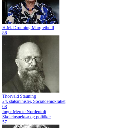
H.M. Dronning Margrethe II
86
Thorvald Stauning
24. statsminister, Socialdemokratiet
68
Inger Merete Nordentoft
Skoleinspektør og politiker
57