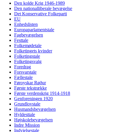
Den kolde Krig 1946-1989
Den nationalliberale bevægelse
Det Konservative Folkeparti
EU
Enhedslisten
Europaparlamentstale
Fagbevægelsen
Festtale
Folkemødetale
Folketingets kvinder
Folketingstale
Folketingsvalg
Foredrag
Forsvarstale
Fællestale
Føroyskar Røður
Første tekstrække
Første verdenskrig 1914-1918
Genforeningen 1920
Grundlovstale
Husmandsbevægelsen
Hyldesttale
Højskolebevægelsen
Indre Mission
Indvielsestale