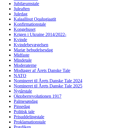
Jubilæumstale
Juleaften
Juledag
Kalaallisut Oqalugiaatit
Konfirmationstale
Kongehuset
Krigen i Ukraine 2014/2022-
Kvinde
Kvindebevægelsen
Mariæ bebudelsesdag
Midfaste
Mindetale
Moderaterne
Modtager af Årets Danske Tale
NATO
Nomineret til Årets Danske Tale 2024
Nomineret til Årets Danske Tale 2025
Nytårstale
Oktoberrevolutionen 1917
Palmesøndag
Pinsedag
Politisk tale
Prisuddelingstale
Proklamationstale
Prædiken