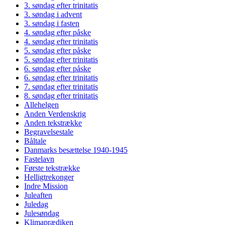
3. søndag efter trinitatis
3. søndag i advent
3. søndag i fasten
4. søndag efter påske
4. søndag efter trinitatis
5. søndag efter påske
5. søndag efter trinitatis
6. søndag efter påske
6. søndag efter trinitatis
7. søndag efter trinitatis
8. søndag efter trinitatis
Allehelgen
Anden Verdenskrig
Anden tekstrække
Begravelsestale
Båltale
Danmarks besættelse 1940-1945
Fastelavn
Første tekstrække
Helligtrekonger
Indre Mission
Juleaften
Juledag
Julesøndag
Klimaprædiken