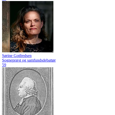
Sørine Gotfredsen
Sognepræst og samfundsdebattør
59