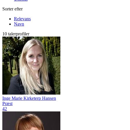
Sorter efter
Relevans
Navn
10 talerprofiler
Inge Marie Kirketerp Hansen
Præst
42