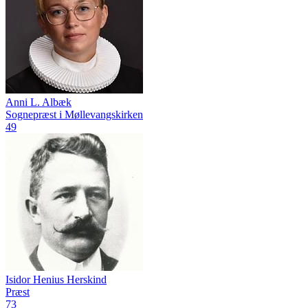
Anni L. Albæk
Sognepræst i Møllevangskirken
49
Isidor Henius Herskind
Præst
73