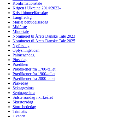
Konfirmationstale
Krigen i Ukraine 2014/2022-
Kristi himmelfartsdag
Langfredag
Mariæ bebudelsesdag
Midfaste
Mindetale
Nomineret til Årets Danske Tale 2023
Nomineret til Årets Danske Tale 2025
Nytårsdag
Oplysningstiden
Palmesøndag
Pinsedag
Prædiken
Prædikener fra 1700-tallet
Prædikener fra 1900-tallet
Prædikener fra 2000-tallet
Påskedag
Seksagesima
Septuagesima
Sidste søndag i kirkeåret
Skærtorsdag
Store bededag
Trinitatis
Ukendt