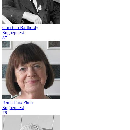
Christian Bartholdy
Sognepræst
87
Karin Friis Plum
Sognepræst
78