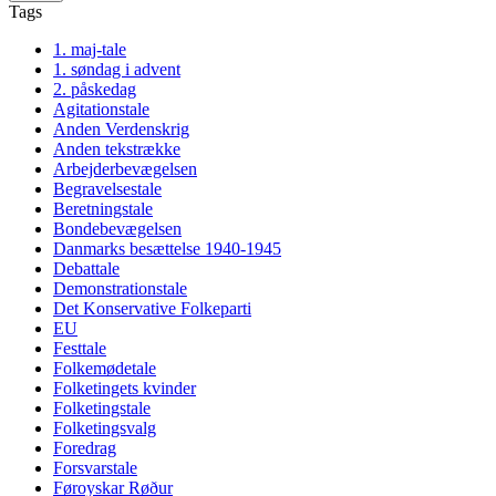
Tags
1. maj-tale
1. søndag i advent
2. påskedag
Agitationstale
Anden Verdenskrig
Anden tekstrække
Arbejderbevægelsen
Begravelsestale
Beretningstale
Bondebevægelsen
Danmarks besættelse 1940-1945
Debattale
Demonstrationstale
Det Konservative Folkeparti
EU
Festtale
Folkemødetale
Folketingets kvinder
Folketingstale
Folketingsvalg
Foredrag
Forsvarstale
Føroyskar Røður