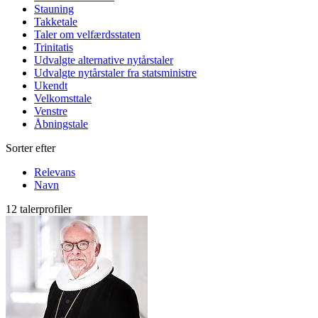
Stauning
Takketale
Taler om velfærdsstaten
Trinitatis
Udvalgte alternative nytårstaler
Udvalgte nytårstaler fra statsministre
Ukendt
Velkomsttale
Venstre
Åbningstale
Sorter efter
Relevans
Navn
12 talerprofiler