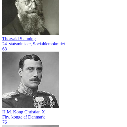
Thorvald Stauning
24. statsminister, Socialdemokratiet
68
H.M. Kong Christian X
Fhv. konge af Danmark
76