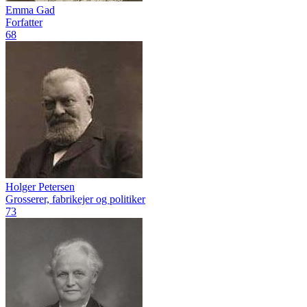
Emma Gad
Forfatter
68
Holger Petersen
Grosserer, fabrikejer og politiker
73