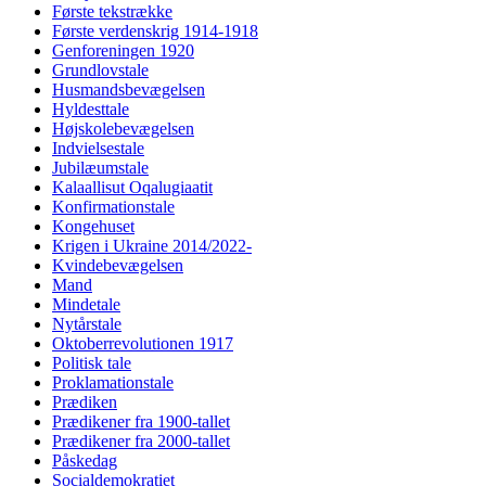
Første tekstrække
Første verdenskrig 1914-1918
Genforeningen 1920
Grundlovstale
Husmandsbevægelsen
Hyldesttale
Højskolebevægelsen
Indvielsestale
Jubilæumstale
Kalaallisut Oqalugiaatit
Konfirmationstale
Kongehuset
Krigen i Ukraine 2014/2022-
Kvindebevægelsen
Mand
Mindetale
Nytårstale
Oktoberrevolutionen 1917
Politisk tale
Proklamationstale
Prædiken
Prædikener fra 1900-tallet
Prædikener fra 2000-tallet
Påskedag
Socialdemokratiet