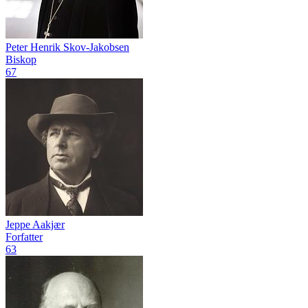
Peter Henrik Skov-Jakobsen
Biskop
67
Jeppe Aakjær
Forfatter
63