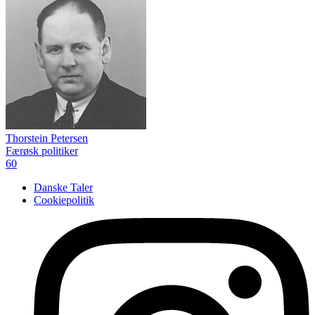
Thorstein Petersen
Færøsk politiker
60
Danske Taler
Cookiepolitik