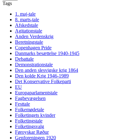
Tags
1. maj-tale
8. marts-tale
Afskedstale
Agitationstale
Anden Verdenskrig
Beretningstale
Copenhagen Pride
Danmarks besættelse 1940-1945
Debattale
Demonstrationstale
Den anden slesvigske krig 1864
Den kolde Krig 1946-1989
Det Konservative Folkeparti
EU
Europaparlamentstale
Fagbevægelsen
Festtale
Folkemødetale
Folketingets kvinder
Folketingstale
Folketingsvalg
Føroyskar Røður
Genforeningen 1920