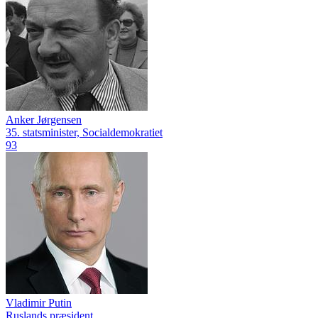
Anker Jørgensen
35. statsminister, Socialdemokratiet
93
Vladimir Putin
Ruslands præsident