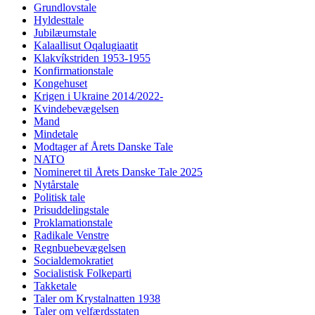
Grundlovstale
Hyldesttale
Jubilæumstale
Kalaallisut Oqalugiaatit
Klakvíkstriden 1953-1955
Konfirmationstale
Kongehuset
Krigen i Ukraine 2014/2022-
Kvindebevægelsen
Mand
Mindetale
Modtager af Årets Danske Tale
NATO
Nomineret til Årets Danske Tale 2025
Nytårstale
Politisk tale
Prisuddelingstale
Proklamationstale
Radikale Venstre
Regnbuebevægelsen
Socialdemokratiet
Socialistisk Folkeparti
Takketale
Taler om Krystalnatten 1938
Taler om velfærdsstaten