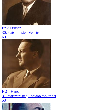
Erik Eriksen
30. statsminister, Venstre
69
H.C. Hansen
31. statsminister, Socialdemokratiet
53