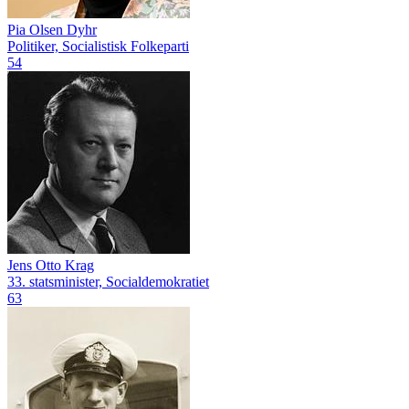
Pia Olsen Dyhr
Politiker, Socialistisk Folkeparti
54
Jens Otto Krag
33. statsminister, Socialdemokratiet
63