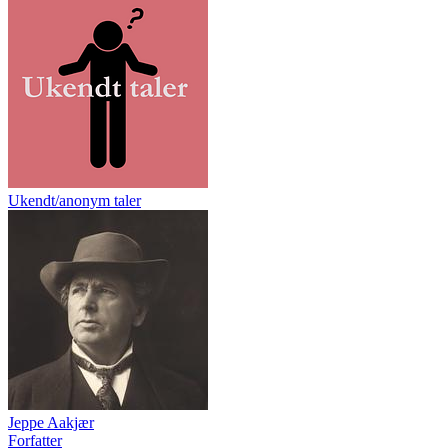
Ukendt/anonym taler
Jeppe Aakjær
Forfatter