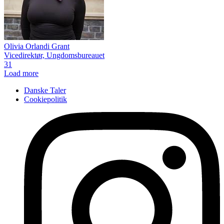
Olivia Orlandi Grant
Vicedirektør, Ungdomsbureauet
31
Load more
Danske Taler
Cookiepolitik