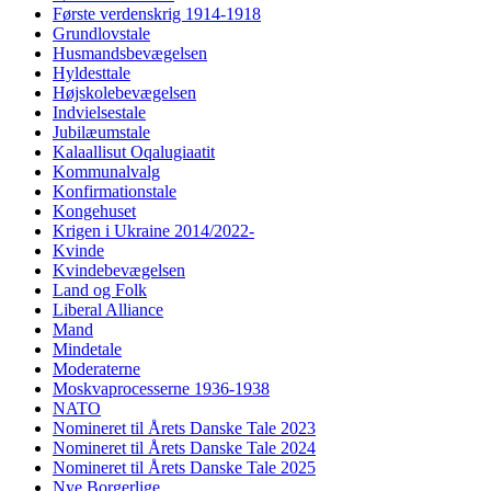
Første verdenskrig 1914-1918
Grundlovstale
Husmandsbevægelsen
Hyldesttale
Højskolebevægelsen
Indvielsestale
Jubilæumstale
Kalaallisut Oqalugiaatit
Kommunalvalg
Konfirmationstale
Kongehuset
Krigen i Ukraine 2014/2022-
Kvinde
Kvindebevægelsen
Land og Folk
Liberal Alliance
Mand
Mindetale
Moderaterne
Moskvaprocesserne 1936-1938
NATO
Nomineret til Årets Danske Tale 2023
Nomineret til Årets Danske Tale 2024
Nomineret til Årets Danske Tale 2025
Nye Borgerlige