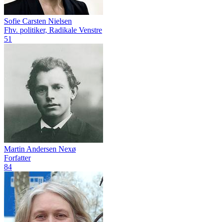
Sofie Carsten Nielsen
Fhv. politiker, Radikale Venstre
51
Martin Andersen Nexø
Forfatter
84