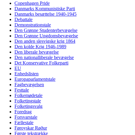
Copenhagen Pride
Danmarks Kommunistiske Parti
Danmarks besættelse 1940-1945
Debattale
Demonstrationstale
Den Grønne Studenterbevægelse
Den Grønne Ungdomsbevægelse
Den anden slesvigske krig 1864
Den kolde Krig 1946-1989
Den liberale bevægelse
Den nationalliberale bevægelse
Det Konservative Folkeparti
EU
Enhedslisten
Europaparlamentstale
Fagbevægelsen
Festtale
Folkemødetale
Folketingstale
Folketingsvalg
Foredrag
Forsvarstale
Fællestale
Føroyskar Røður
Første tekstrække