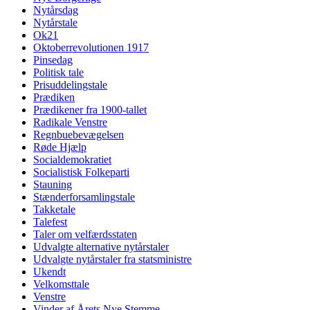
Nytårsdag
Nytårstale
Ok21
Oktoberrevolutionen 1917
Pinsedag
Politisk tale
Prisuddelingstale
Prædiken
Prædikener fra 1900-tallet
Radikale Venstre
Regnbuebevægelsen
Røde Hjælp
Socialdemokratiet
Socialistisk Folkeparti
Stauning
Stænderforsamlingstale
Takketale
Talefest
Taler om velfærdsstaten
Udvalgte alternative nytårstaler
Udvalgte nytårstaler fra statsministre
Ukendt
Velkomsttale
Venstre
Vinder af Årets Nye Stemme