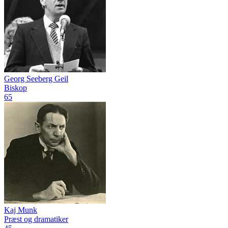
Georg Seeberg Geil
Biskop
65
Kaj Munk
Præst og dramatiker