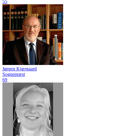
55
Jørgen Kjærgaard
Sognepræst
69