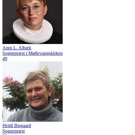
Anni L. Albæk
Sognepræst i Møllevangskirken
49
Heidi Bisgaard
Sognepræst