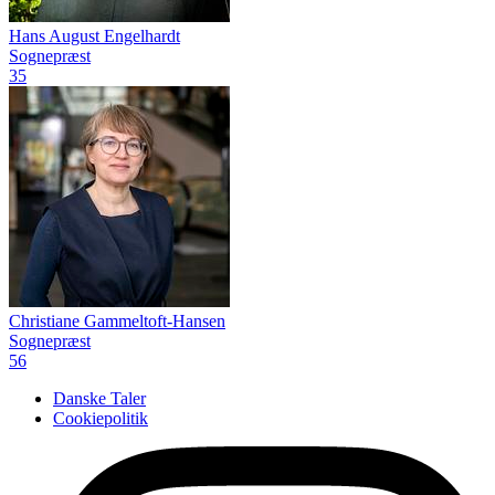
Hans August Engelhardt
Sognepræst
35
Christiane Gammeltoft-Hansen
Sognepræst
56
Danske Taler
Cookiepolitik