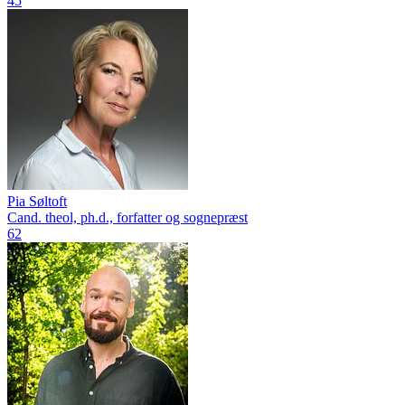
45
Pia Søltoft
Cand. theol, ph.d., forfatter og sognepræst
62