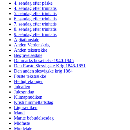
4. søndag efter påske
4. søndag efter trinitatis
5. søndag efter trinitatis
6. søndag efter trinitatis
7. søndag efter trinitatis
8. søndag efter trinitatis
9. søndag efter trinitatis
Agitationstale
Anden Verdenskrig
Anden tekstrække
Begravelsestale
Danmarks besættelse 1940-1945
Den Første Slesvigske Krig 1848-1851
Den anden slesvigske krig 1864
Første tekstrække
Helligtrekonger
Juleaften
Julesøndag
Klimaprædiken
Kristi himmelfartsdag
Ligprædiken
Mand
Mariæ bebudelsesdag
Midfaste
Mindetale