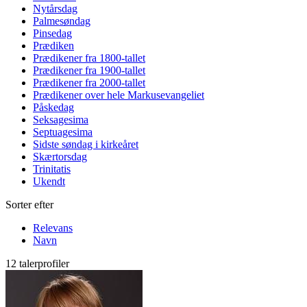
Nytårsdag
Palmesøndag
Pinsedag
Prædiken
Prædikener fra 1800-tallet
Prædikener fra 1900-tallet
Prædikener fra 2000-tallet
Prædikener over hele Markusevangeliet
Påskedag
Seksagesima
Septuagesima
Sidste søndag i kirkeåret
Skærtorsdag
Trinitatis
Ukendt
Sorter efter
Relevans
Navn
12 talerprofiler