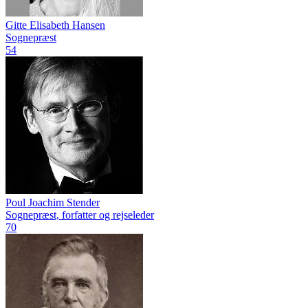
Gitte Elisabeth Hansen
Sognepræst
54
Poul Joachim Stender
Sognepræst, forfatter og rejseleder
70