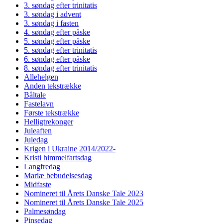
3. søndag efter trinitatis
3. søndag i advent
3. søndag i fasten
4. søndag efter påske
5. søndag efter påske
5. søndag efter trinitatis
6. søndag efter påske
8. søndag efter trinitatis
Allehelgen
Anden tekstrække
Båltale
Fastelavn
Første tekstrække
Helligtrekonger
Juleaften
Juledag
Krigen i Ukraine 2014/2022-
Kristi himmelfartsdag
Langfredag
Mariæ bebudelsesdag
Midfaste
Nomineret til Årets Danske Tale 2023
Nomineret til Årets Danske Tale 2025
Palmesøndag
Pinsedag