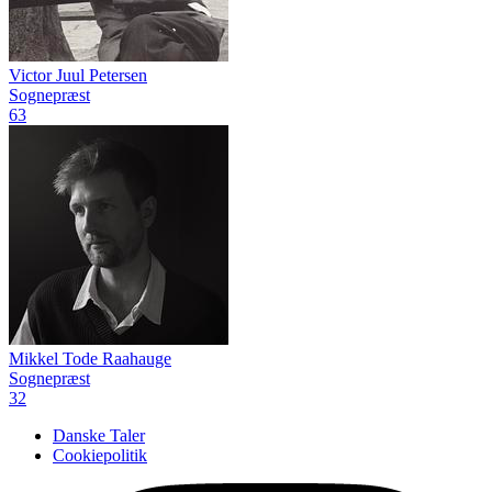
Victor Juul Petersen
Sognepræst
63
Mikkel Tode Raahauge
Sognepræst
32
Danske Taler
Cookiepolitik