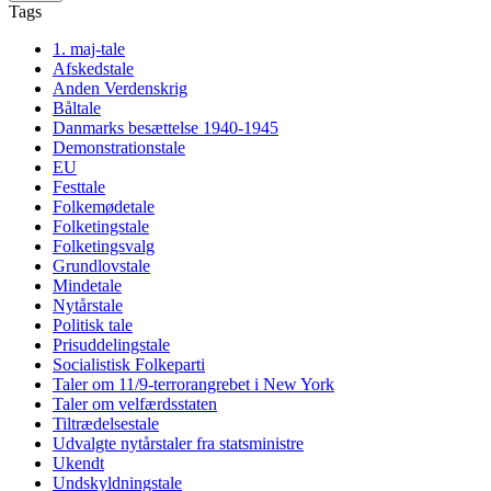
Tags
1. maj-tale
Afskedstale
Anden Verdenskrig
Båltale
Danmarks besættelse 1940-1945
Demonstrationstale
EU
Festtale
Folkemødetale
Folketingstale
Folketingsvalg
Grundlovstale
Mindetale
Nytårstale
Politisk tale
Prisuddelingstale
Socialistisk Folkeparti
Taler om 11/9-terrorangrebet i New York
Taler om velfærdsstaten
Tiltrædelsestale
Udvalgte nytårstaler fra statsministre
Ukendt
Undskyldningstale