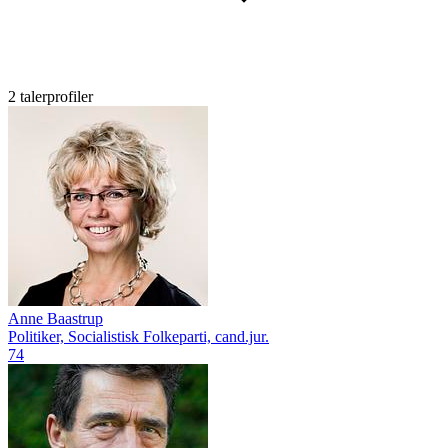
2 talerprofiler
Anne Baastrup
Politiker, Socialistisk Folkeparti, cand.jur.
74