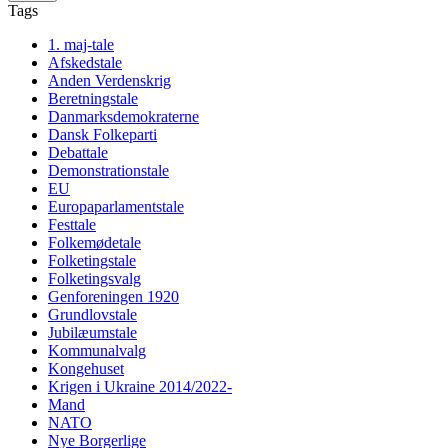
Tags
1. maj-tale
Afskedstale
Anden Verdenskrig
Beretningstale
Danmarksdemokraterne
Dansk Folkeparti
Debattale
Demonstrationstale
EU
Europaparlamentstale
Festtale
Folkemødetale
Folketingstale
Folketingsvalg
Genforeningen 1920
Grundlovstale
Jubilæumstale
Kommunalvalg
Kongehuset
Krigen i Ukraine 2014/2022-
Mand
NATO
Nye Borgerlige