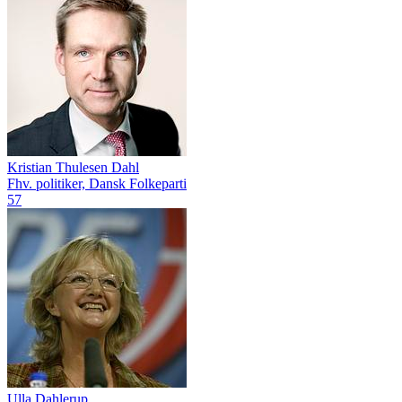
Kristian Thulesen Dahl
Fhv. politiker, Dansk Folkeparti
57
Ulla Dahlerup