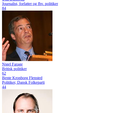
Journalist, forfatter og fhv. politiker
84
Nigel Farage
Britisk politiker
62
Bente Kronborg Flensted
Politiker, Dansk Folkeparti
44