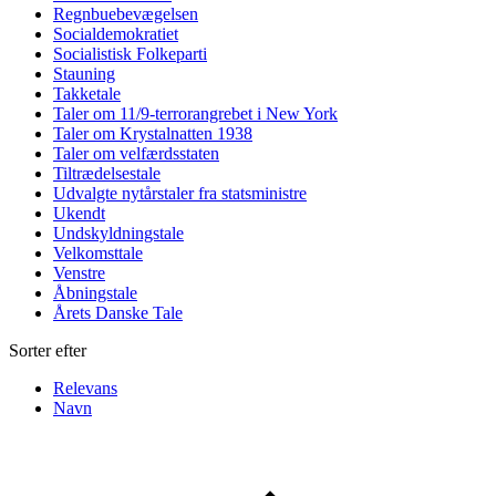
Regnbuebevægelsen
Socialdemokratiet
Socialistisk Folkeparti
Stauning
Takketale
Taler om 11/9-terrorangrebet i New York
Taler om Krystalnatten 1938
Taler om velfærdsstaten
Tiltrædelsestale
Udvalgte nytårstaler fra statsministre
Ukendt
Undskyldningstale
Velkomsttale
Venstre
Åbningstale
Årets Danske Tale
Sorter efter
Relevans
Navn