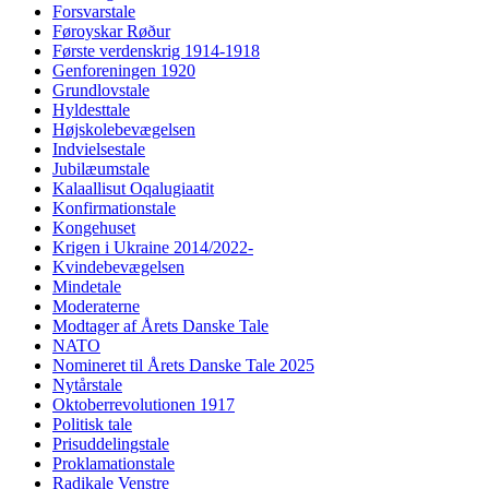
Forsvarstale
Føroyskar Røður
Første verdenskrig 1914-1918
Genforeningen 1920
Grundlovstale
Hyldesttale
Højskolebevægelsen
Indvielsestale
Jubilæumstale
Kalaallisut Oqalugiaatit
Konfirmationstale
Kongehuset
Krigen i Ukraine 2014/2022-
Kvindebevægelsen
Mindetale
Moderaterne
Modtager af Årets Danske Tale
NATO
Nomineret til Årets Danske Tale 2025
Nytårstale
Oktoberrevolutionen 1917
Politisk tale
Prisuddelingstale
Proklamationstale
Radikale Venstre