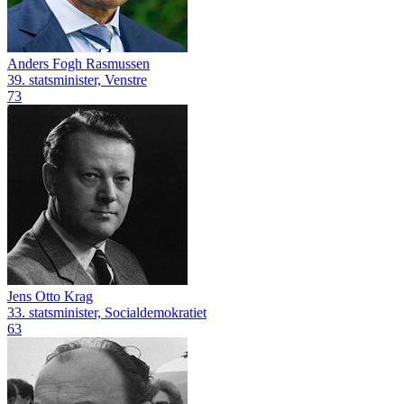
Anders Fogh Rasmussen
39. statsminister, Venstre
73
Jens Otto Krag
33. statsminister, Socialdemokratiet
63