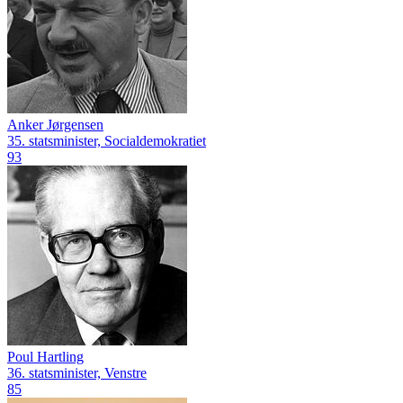
Anker Jørgensen
35. statsminister, Socialdemokratiet
93
Poul Hartling
36. statsminister, Venstre
85