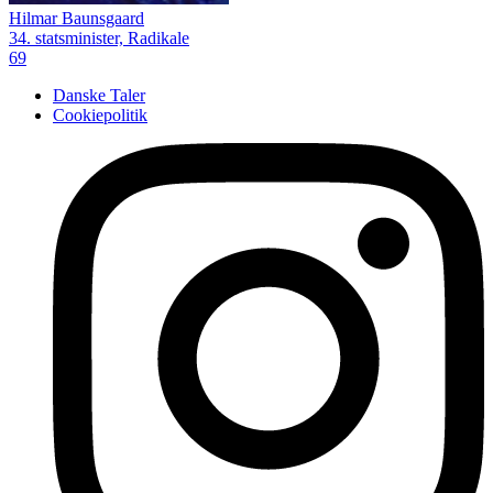
Hilmar Baunsgaard
34. statsminister, Radikale
69
Danske Taler
Cookiepolitik